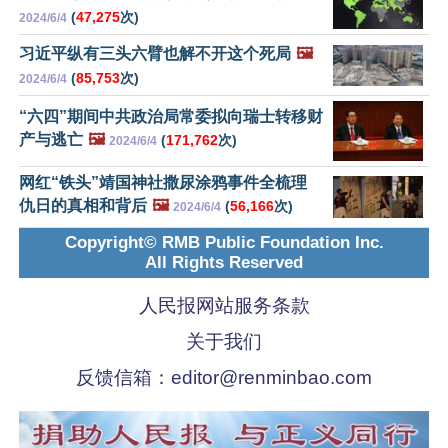
(
47,275
次)
2024/6/4
习近平纵有三头六臂也解不开这个死局
🖼️
(
85,753
次)
2024/6/4
“六四”期间中共政治局常委拟向瑞士转移财
产与逃亡
🖼️
(
171,762
次)
2024/6/4
网红“铁头”靖国神社撒尿涂鸦事件全梳理
仇日的真相和背后
🖼️
(
56,166
次)
2024/6/4
Copyright© RMB Public Foundation Inc.
All Rights Reserved
人民报网站服务条款
关于我们
反馈信箱：
editor@renminbao.com