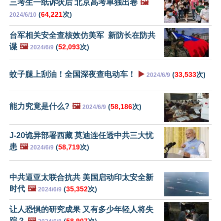
三考生一纸诉状后 北京高考单独出卷
🖼️
(
64,221
次)
2024/6/10
台军相关安全查核效仿美军 新防长在防共
谍
🖼️
(
52,093
次)
2024/6/9
蚊子腿上刮油！全国深夜查电动车！
▶️
(
33,533
次)
2024/6/9
能力究竟是什么?
🖼️
(
58,186
次)
2024/6/9
J-20诡异部署西藏 莫迪连任透中共三大忧
患
🖼️
(
58,719
次)
2024/6/9
中共逼亚太联合抗共 美国启动印太安全新
时代
🖼️
(
35,352
次)
2024/6/9
让人恐惧的研究成果 又有多少年轻人将失
踪？
🖼️