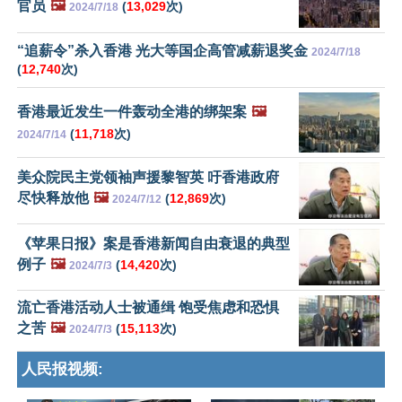
官员
🖼️
(
13,029
次)
2024/7/18
“追薪令”杀入香港 光大等国企高管减薪退奖金
2024/7/18
(
12,740
次)
香港最近发生一件轰动全港的绑架案
🖼️
(
11,718
次)
2024/7/14
美众院民主党领袖声援黎智英 吁香港政府
尽快释放他
🖼️
(
12,869
次)
2024/7/12
《苹果日报》案是香港新闻自由衰退的典型
例子
🖼️
(
14,420
次)
2024/7/3
流亡香港活动人士被通缉 饱受焦虑和恐惧
之苦
🖼️
(
15,113
次)
2024/7/3
人民报视频: