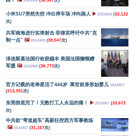
(
58,907
次)
2024/6/8
小米SU7突然失控 冲出停车场 冲向路人
▶️
(
32,122
2024/6/8
次)
共军南海进行实弹射击 菲律宾呼吁中共“克
制一点”
🖼️
(
39,547
次)
2024/6/8
泽连斯基法国行收获颇丰 美国法国慷慨赠
军援
🖼️
(
36,773
次)
2024/6/8
官方记载的老寿星活了444岁 离世前身形如婴儿
2024/6/7
(
213,551
次)
东莞彻底完了！无数打工人永远的痛！
▶️
(
33,672
2024/6/7
次)
中共欲“弯道超车”高薪狂挖西方军事教练
🖼️
(
31,167
次)
2024/6/7