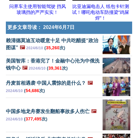
问界车主使用智能驾驶 挡风
比亚迪漏电击人 纸包卡针测
玻璃挡的严严实实！
试！哪吒电动车防撞梁“鸡屎
焊”！
更多文章导读：
2024年6月7日
赖清德莫迪互动暖意十足 中共吃醋提“政治
图谋”
🖼️
(
35,260
次)
2024/6/10
美国智库：香港完了！金融中心沦为中俄洗
钱中心
🖼️
(
39,361
次)
2024/6/10
丹麦首相遇袭 中国人震惊的是什么？
🖼️
(
54,686
次)
2024/6/10
中国多地龙舟赛发生翻船事故多人伤亡
🖼️
(
377,495
次)
2024/6/10