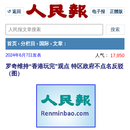
↺ 返回 
电子报
正體版
首页
分栏目
国际
文章
›
›
›
：
2024年6月7日
发表
人气：
17,950
罗奇维持“香港玩完”观点 特区政府不点名反驳
（图）