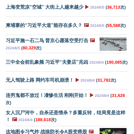
上海变荒凉“空城” 大街上人越来越少
▶️
(
36,713
次)
2024/6/5
柬埔寨的“习近平大道”能存在多久？
🖼️
(
55,588
次)
2024/6/5
习近平施一石二鸟 普京心愿落空受打击
🖼️
(
80,329
次)
2024/6/5
三中全会前乱象频 习近平“夫妻店”兆凶
(
190,085
次)
2024/6/4
无人驾驶上路 网约车司机崩溃！
▶️
(
31,782
次)
2024/6/4
连穷鬼都不放过！凄惨生活 刚刚开始！
▶️
(
31,626
2024/6/4
次)
女人沉尸河中，自杀还是情杀？多重反转，结局竟是这样
！
🖼️
(
188,618
次)
2024/6/4
这地图令习气炸 战狼防长令A股变癌股
🖼️