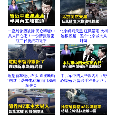
一座雕像塑被拆 民众唏嘘中
北京瞬间天黑 狂风暴雨 大树
共末日心态！一份情报泄密
连根拔起！整个北京城大风
红二代挑战习近平
呼啸
理想新车碰小石头 直接断轴
中共军中四大帮派内斗；野
“崴脚”！蔚来电动车油门和刹
心曝光 习普联手准备后路；
车失灵