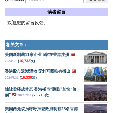
读者留言
欢迎您的留言反馈。
相关文章：
美国新制裁11家企业 5家在香港注册
🖼️
(
16,732
次)
2024/8/1
香港股市退潮涌动 无利可图唯有撤出
🖼️
(
16,330
次)
2024/7/31
蚀让卖楼成常态 香港楼市“跳跌”加快“价
崩”
🖼️
(
20,716
次)
2024/7/30
美国两党议员呼吁拜登政府制裁28名香港