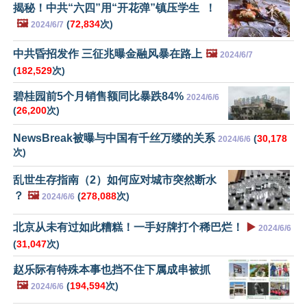
揭秘！中共“六四”用“开花弹”镇压学生 ！
🖼️
(
72,834
次)
2024/6/7
中共昏招发作 三征兆曝金融风暴在路上
🖼️
2024/6/7
(
182,529
次)
碧桂园前5个月销售额同比暴跌84%
2024/6/6
(
26,200
次)
NewsBreak被曝与中国有千丝万缕的关系
(
30,178
2024/6/6
次)
乱世生存指南（2）如何应对城市突然断水
？
🖼️
(
278,088
次)
2024/6/6
北京从未有过如此糟糕！一手好牌打个稀巴烂！
▶️
2024/6/6
(
31,047
次)
赵乐际有特殊本事也挡不住下属成串被抓
🖼️
(
194,594
次)
2024/6/6