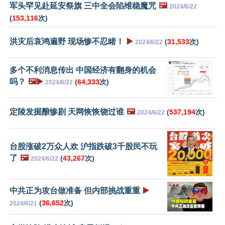
军头罕见赴延安祭旗 三中全会陷维稳魔咒
🖼️
2024/6/22
(
153,116
次)
洪灾后哀鸿遍野 现场惨不忍睹！
▶️
(
31,533
次)
2024/6/22
多个不利消息传出 中国经济有翻身的机会
吗？
🖼️▶️
(
64,333
次)
2024/6/22
定陵发掘酿惨剧 天网恢恢饶过谁
🖼️
(
537,194
次)
2024/6/22
台股涨破2万众人欢 沪指跌破3千股民不玩
了
🖼️
(
43,267
次)
2024/6/22
中共正为攻台做准备 但内部挑战重重
▶️
(
36,652
次)
2024/6/21