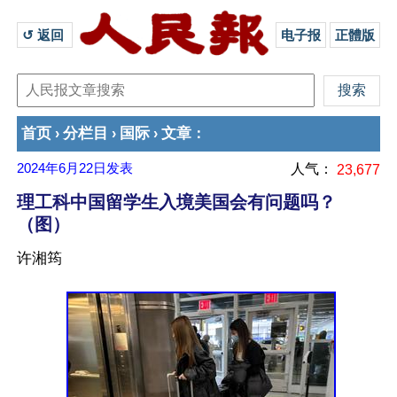
↺ 返回 
电子报
正體版
首页
分栏目
国际
文章
›
›
›
：
2024年6月22日
发表
人气：
23,677
理工科中国留学生入境美国会有问题吗？
（图）
许湘筠