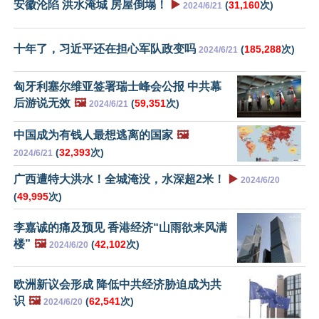
安徽沦陷 洪水淹城 房屋倒塌！
▶️
(
31,160
次)
2024/6/21
十年了，习近平还在担心军队政变吗
(
185,288
次)
2024/6/21
匈牙利塞尔维亚签署瑞士峰会公报 中共幕
后游说无效
🖼️
(
59,351
次)
2024/6/21
中国成为有钱人最想逃离的国家
🖼️
(
32,393
次)
2024/6/21
广西遭特大洪水！全城淹没，水深超2米！
▶️
2024/6/20
(
49,995
次)
李嘉诚的痛及预见 香港经济“山雨欲来风满
楼”
🖼️
(
42,102
次)
2024/6/20
欧洲新议会形成 降低中共经济胁迫成为共
识
🖼️
(
62,541
次)
2024/6/20