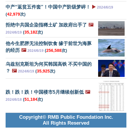
中产“返贫五件套”！中国中产阶级梦碎！
▶️
2024/6/19
(
42,979
次)
拒绝中共国企染指稀土矿 加政府出手了
🖼️
(
35,182
次)
2024/6/19
他今生肥胖无法控制饮食 缘于前世为海豚
的经历
🖼️
(
256,588
次)
2024/6/19
乌兹别克斯坦为何买韩国高铁 不买中国的
？
🖼️
(
35,925
次)
2024/6/19
跌！跌！跌！中国楼市5月继续创新低
🖼️
(
51,184
次)
2024/6/18
Copyright© RMB Public Foundation Inc.
All Rights Reserved