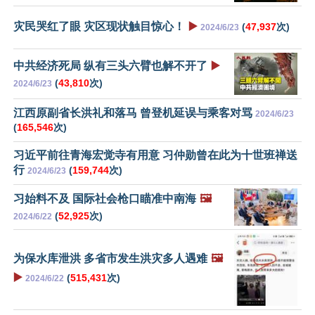
灾民哭红了眼 灾区现状触目惊心！
▶️
(
47,937
次)
2024/6/23
中共经济死局 纵有三头六臂也解不开了
▶️
(
43,810
次)
2024/6/23
江西原副省长洪礼和落马 曾登机延误与乘客对骂
2024/6/23
(
165,546
次)
习近平前往青海宏觉寺有用意 习仲勋曾在此为十世班禅送
行
(
159,744
次)
2024/6/23
习始料不及 国际社会枪口瞄准中南海
🖼️
(
52,925
次)
2024/6/22
为保水库泄洪 多省市发生洪灾多人遇难
🖼️
▶️
(
515,431
次)
2024/6/22