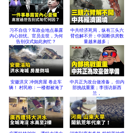
习不自信？军政会地点暴露
中共经济死局，纵有三头六
内心担忧。官员去世，为何
臂也解不开；中国断供房数
告别仪式如此匆忙？
量越来越多；
安徽洪灾 冲倒房屋 卷走车
中共正为攻台做准备， 但内
辆！ 村民称：一楼都被淹了
部挑战重重；李强访新西
兰，