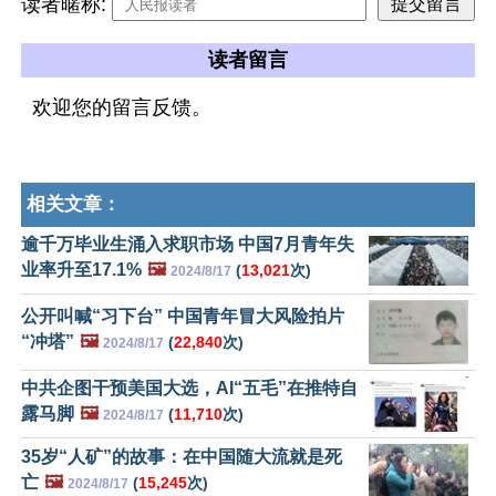
读者暱称:
读者留言
欢迎您的留言反馈。
相关文章：
逾千万毕业生涌入求职市场 中国7月青年失
业率升至17.1%
🖼️
(
13,021
次)
2024/8/17
公开叫喊“习下台” 中国青年冒大风险拍片
“冲塔”
🖼️
(
22,840
次)
2024/8/17
中共企图干预美国大选，AI“五毛”在推特自
露马脚
🖼️
(
11,710
次)
2024/8/17
35岁“人矿”的故事：在中国随大流就是死
亡
🖼️
(
15,245
次)
2024/8/17