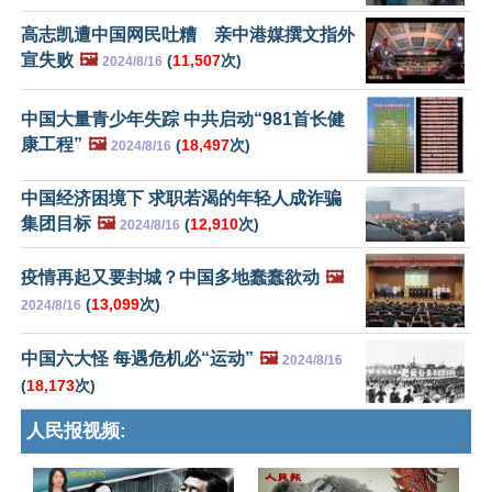
高志凯遭中国网民吐糟 亲中港媒撰文指外
宣失败
🖼️
(
11,507
次)
2024/8/16
中国大量青少年失踪 中共启动“981首长健
康工程”
🖼️
(
18,497
次)
2024/8/16
中国经济困境下 求职若渴的年轻人成诈骗
集团目标
🖼️
(
12,910
次)
2024/8/16
疫情再起又要封城？中国多地蠢蠢欲动
🖼️
(
13,099
次)
2024/8/16
中国六大怪 每遇危机必“运动”
🖼️
2024/8/16
(
18,173
次)
人民报视频: