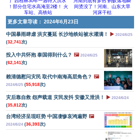
广西桂林30年一遇特大洪水
河南到底有多热 蚂蚁落地瞬
！部分住宅水高淹至2楼！ 火
间烫没了！河南、山东大旱
车站、高铁站
河床干枯
更多文章导读：
2024年6月23日
中国暴雨肆虐 洪灾蔓延 长沙地铁站被水灌满！
▶️
2024/6/25
(
32,741
次)
投入中共怀抱 泰国得到什么？
🖼️
2024/6/25
(
62,141
次)
赖清德慰问灾民 取代中南海高层角色？
🖼️
(
55,918
次)
2024/6/25
灾后靠自救 怨声载道 灾民发抖 安徽又泄洪！
▶️
2024/6/24
(
35,812
次)
台湾经济呈现旺势 中国凄惨哀鸿遍野
🖼️
(
36,393
次)
2024/6/24