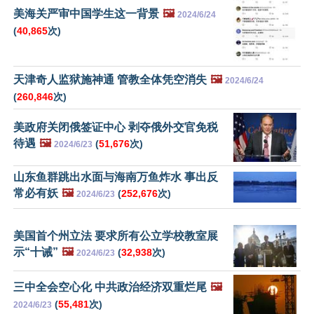
美海关严审中国学生这一背景
🖼️
2024/6/24
(
40,865
次)
天津奇人监狱施神通 管教全体凭空消失
🖼️
2024/6/24
(
260,846
次)
美政府关闭俄签证中心 剥夺俄外交官免税
待遇
🖼️
(
51,676
次)
2024/6/23
山东鱼群跳出水面与海南万鱼炸水 事出反
常必有妖
🖼️
(
252,676
次)
2024/6/23
美国首个州立法 要求所有公立学校教室展
示“十诫”
🖼️
(
32,938
次)
2024/6/23
三中全会空心化 中共政治经济双重烂尾
🖼️
(
55,481
次)
2024/6/23