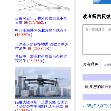
读者留言反馈
反修例五年：香港传媒自我审查
日增
🖼️
(
17,755
次)
中菲南海冲突为北京侵台试点？
(
16,880
次)
天津奇人监狱施神通 管教全体凭
空消失
🖼️
(
260,846
次)
昔日中、加高材生羡慕当今神韵
实习生 (
48,278
次)
读者暱称:
欢迎您的留言
瞄准大疆创新、道通智能 美国会
35岁“人矿
议员促公布中国制无人机风险
🖼️
(
24,758
次)