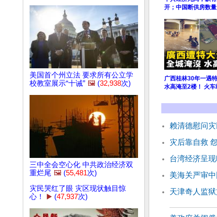
开；中国断供房数量
美国首个州立法 要求所有公立学
广西桂林30年一遇
校教室展示“十诫”
🖼️
(
32,938
次)
水高淹至2楼！ 火
赖清德慰问灾
灾后靠自救 
台湾经济呈现
三中全会空心化 中共政治经济双
重烂尾
🖼️
(
55,481
次)
美海关严审中
灾民哭红了眼 灾区现状触目惊
天津奇人监狱
心！
▶️
(
47,937
次)