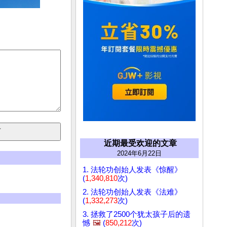
近期最受欢迎的文章
2024年6月22日
1. 法轮功创始人发表《惊醒》
(
1,340,810
次)
2. 法轮功创始人发表《法难》
(
1,332,273
次)
3. 拯救了2500个犹太孩子后的遗
憾
🖼️
(
850,212
次)