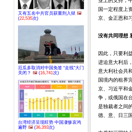
业上的支持，
国一定程度上
又有五名中共官员获重刑入狱
🖼️
京、金正恩和
(
22,535
次)
没有共同理想 
因此，只要利
进迫意大利后
厄瓜多取消对中国免签 “走线”大门
意大利社会共
关闭？
🖼️
(
16,741
次)
国境内的租界
京、习近平和
争，或俄国在
是独裁者之间
德、意、日三
台湾经济呈现旺势 中国凄惨哀鸿
遍野
🖼️
(
36,393
次)