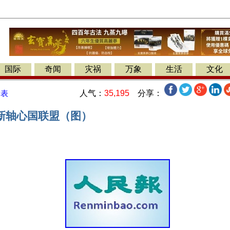
国际
奇闻
灾祸
万象
生活
文化
人气：
35,195
分享：
发表
新轴心国联盟（图）