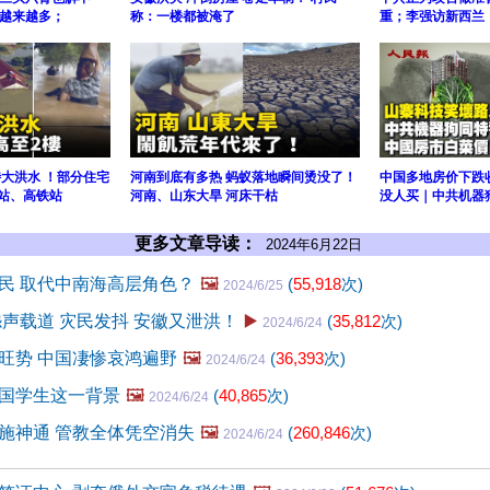
越来越多；
称：一楼都被淹了
重；李强访新西兰
特大洪水 ！部分住宅
河南到底有多热 蚂蚁落地瞬间烫没了！
中国多地房价下跌
车站、高铁站
河南、山东大旱 河床干枯
没人买｜中共机器
更多文章导读：
2024年6月22日
民 取代中南海高层角色？
🖼️
(
55,918
次)
2024/6/25
怨声载道 灾民发抖 安徽又泄洪！
▶️
(
35,812
次)
2024/6/24
旺势 中国凄惨哀鸿遍野
🖼️
(
36,393
次)
2024/6/24
国学生这一背景
🖼️
(
40,865
次)
2024/6/24
施神通 管教全体凭空消失
🖼️
(
260,846
次)
2024/6/24