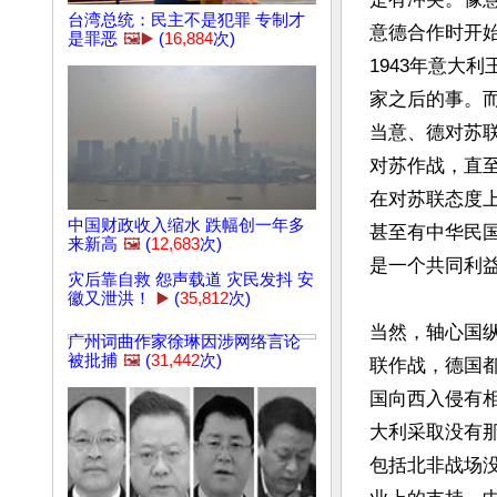
台湾总统：民主不是犯罪 专制才
意德合作时开
是罪恶
🖼️▶️
(
16,884
次)
1943年意大
家之后的事。
当意、德对苏
对苏作战，直
在对苏联态度
中国财政收入缩水 跌幅创一年多
甚至有中华民
来新高
🖼️
(
12,683
次)
是一个共同利益
灾后靠自救 怨声载道 灾民发抖 安
徽又泄洪！
▶️
(
35,812
次)
当然，轴心国
广州词曲作家徐琳因涉网络言论
被批捕
🖼️
(
31,442
次)
联作战，德国
国向西入侵有
大利采取没有
包括北非战场