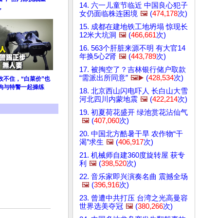
14. 六一儿童节临近 中国良心犯子
，
女仍面临株连困境
🖼️
(
474,178
次)
15. 成都在建地铁工地坍塌 惊现长
12米大坑洞
🖼️
(
466,661
次)
16. 563个肝脏来源不明 有大官14
年换5心2肾
🖼️
(
443,789
次)
17. 被掏空了？吉林银行储户取款
“需派出所同意”
🖼️▶️
(
428,534
次)
收不住，“白菜价”也
狗与特警一起操练
18. 北京西山闪电吓人 长白山大雪
河北四川内蒙地震
🖼️
(
422,214
次)
19. 初夏荷花盛开 绿池赏花沾仙气
🖼️
(
407,060
次)
20. 中国北方酷暑干旱 农作物“干
渴”求生
🖼️
(
406,917
次)
21. 机械师自建360度旋转屋 获专
利
🖼️
(
398,520
次)
22. 音乐家即兴演奏名曲 震撼全场
🖼️
(
396,916
次)
23. 曾遭中共打压 台湾之光高曼容
世界选美夺冠
🖼️
(
380,266
次)