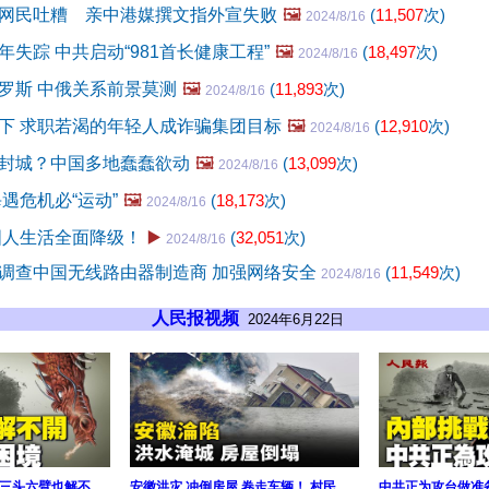
网民吐糟 亲中港媒撰文指外宣失败
🖼️
(
11,507
次)
2024/8/16
失踪 中共启动“981首长健康工程”
🖼️
(
18,497
次)
2024/8/16
罗斯 中俄关系前景莫测
🖼️
(
11,893
次)
2024/8/16
下 求职若渴的年轻人成诈骗集团目标
🖼️
(
12,910
次)
2024/8/16
封城？中国多地蠢蠢欲动
🖼️
(
13,099
次)
2024/8/16
遇危机必“运动”
🖼️
(
18,173
次)
2024/8/16
国人生活全面降级！
▶️
(
32,051
次)
2024/8/16
调查中国无线路由器制造商 加强网络安全
(
11,549
次)
2024/8/16
人民报视频
2024年6月22日
三头六臂也解不
安徽洪灾 冲倒房屋 卷走车辆！ 村民
中共正为攻台做准