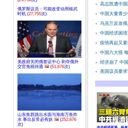
高志凯遭中国
俄罗斯议员：可能改变动用核武
中国大量青少年
时机 (
27,755
次)
乌克兰反攻俄
中国经济困境
疫情再起又要
中国六大怪 每
美政府关闭俄签证中心 剥夺俄外
经济崩了 中
交官免税待遇
🖼️
(
51,676
次)
美国议员要求
山东鱼群跳出水面与海南万鱼炸
水 事出反常必有妖
🖼️
(
252,676
次)
中共经济死局，纵有