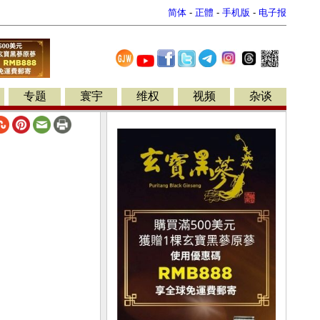
简体
-
正體
-
手机版
-
电子报
专题
寰宇
维权
视频
杂谈