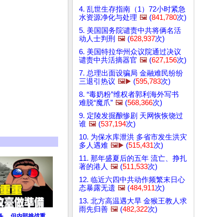
4. 乱世生存指南（1）72小时紧急
水资源净化与处理
🖼️
(
841,780
次)
5. 美国国务院谴责中共将俩名活
动人士判刑
🖼️
(
628,937
次)
6. 美国特拉华州众议院通过决议
谴责中共活摘器官
🖼️
(
627,156
次)
7. 总理出面设骗局 金融难民纷纷
三退引热议
🖼️▶️
(
595,783
次)
8. “毒奶粉”维权者郭利海外写书
难脱“魔爪”
🖼️
(
568,366
次)
9. 定陵发掘酿惨剧 天网恢恢饶过
谁
🖼️
(
537,194
次)
10. 为保水库泄洪 多省市发生洪灾
多人遇难
🖼️▶️
(
515,431
次)
11. 那年盛夏后的五年 流亡、挣扎
著的港人
🖼️
(
511,533
次)
12. 临近六四中共动作频繁末日心
态暴露无遗
🖼️
(
484,911
次)
13. 北方高温遇大旱 金猴王教人求
雨先归善
🖼️
(
482,322
次)
备， 但内部挑战重