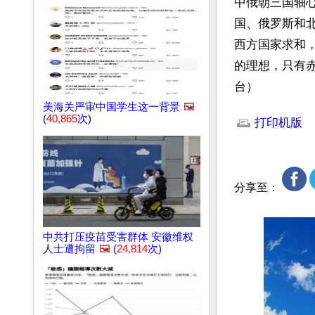
中俄朝三国轴
国、俄罗斯和
西方国家求和
的理想，只有
台）
文章网址: http://w
美海关严审中国学生这一背景
🖼️
(
40,865
次)
打印机版
分享至：
中共打压疫苗受害群体 安徽维权
人士遭拘留
🖼️
(
24,814
次)