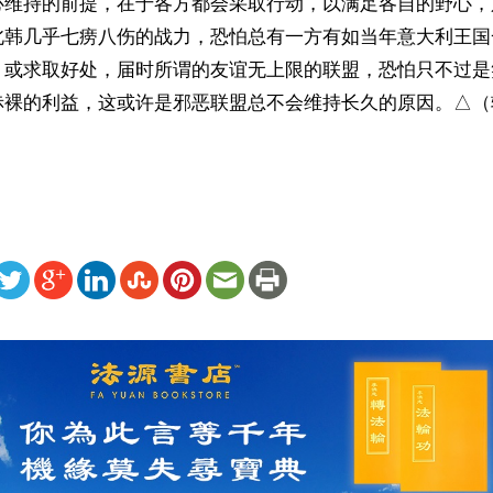
心维持的前提，在于各方都会采取行动，以满足各自的野心，
北韩几乎七痨八伤的战力，恐怕总有一方有如当年意大利王国
，或求取好处，届时所谓的友谊无上限的联盟，恐怕只不过是
赤裸的利益，这或许是邪恶联盟总不会维持长久的原因。△（
ww.renminbao.com/rmb/articles/2024/6/22/83531.html