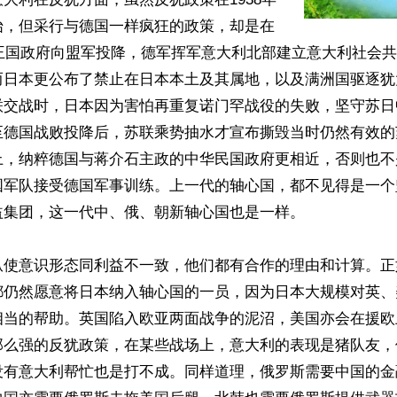
始，但采行与德国一样疯狂的政策，却是在
利王国政府向盟军投降，德军挥军意大利北部建立意大利社会
而日本更公布了禁止在日本本土及其属地，以及满洲国驱逐犹
联交战时，日本因为害怕再重复诺门罕战役的失败，坚守苏日
至德国战败投降后，苏联乘势抽水才宣布撕毁当时仍然有效的
上，纳粹德国与蒋介石主政的中华民国政府更相近，否则也不
国军队接受德国军事训练。上一代的轴心国，都不见得是一个
集团，这一代中、俄、朝新轴心国也是一样。

纵使意识形态同利益不一致，他们都有合作的理由和计算。正
都仍然愿意将日本纳入轴心国的一员，因为日本大规模对英、
相当的帮助。英国陷入欧亚两面战争的泥沼，美国亦会在援欧
那么强的反犹政策，在某些战场上，意大利的表现是猪队友，
没有意大利帮忙也是打不成。同样道理，俄罗斯需要中国的金