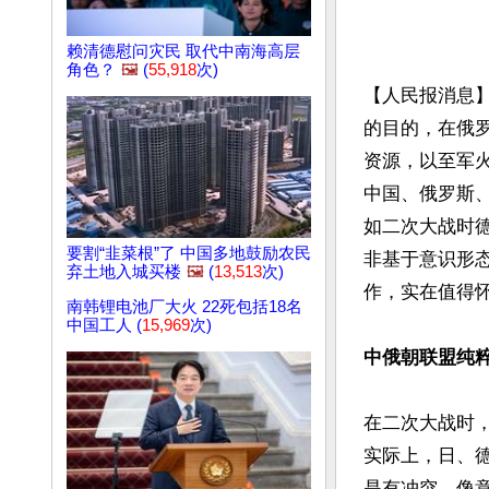
赖清德慰问灾民 取代中南海高层
角色？
🖼️
(
55,918
次)
【人民报消息
的目的，在俄
资源，以至军
中国、俄罗斯
如二次大战时
要割“韭菜根”了 中国多地鼓励农民
非基于意识形
弃土地入城买楼
🖼️
(
13,513
次)
作，实在值得怀
南韩锂电池厂大火 22死包括18名
中国工人 (
15,969
次)
中俄朝联盟纯
在二次大战时
实际上，日、
是有冲突。像意