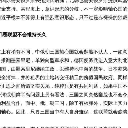
中国亦需要俄罗斯去拖美国后腿，北韩也需要俄罗斯提供武器
资金支持。某程度上，意识形态的分歧，不一定影响轴心国的
习近平根本不算得上有强烈意识形态，只不过是赤裸裸的独裁者
邪恶联盟不会维持长久
益上有稍有不同，中俄朝三国轴心国就会翻脸不认人，一如意
，推翻墨索里尼，单独向盟军求和，德国便派兵进入意大利北
和国，由墨索里尼继续主政，以维持地中海的战争。日本亦乘
完全清掉，并将租界的土地转交汪精卫的傀儡国民政府。同样
金正恩之间所谓坚实关系，纯粹只是有共同利益，如果中国不
台湾或朝鲜半岛问题上另有看法，三国之间突然翻脸也不会令
的利益合作。而中、俄、朝三国，除了有核弹外，实际上实力
国轴心。因此，只要三国当中有人自身难保，这联盟就会崩溃。