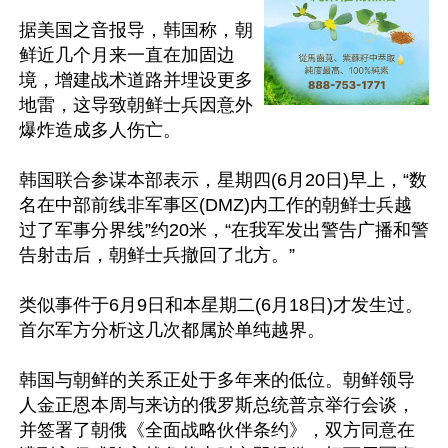
据美国之音报导，韩国称，朝
鲜近几个月来一直在加固边
境，增建战术道路并埋设更多
地雷，这导致朝鲜士兵因意外
爆炸造成多人伤亡。

韩国联合参谋本部表示，星期四(6月20日)早上，“数
名在中部前线非军事区(DMZ)内工作的朝鲜士兵越
过了军事分界线”约20米，“在我军发出警告广播和警
告射击后，朝鲜士兵撤回了北方。”

类似事件于6月9日和本星期二(6月18日)才发生过。
首尔军方分析这几次都属於单纯越界。

韩国与朝鲜的关系正处于多年来的低位。朝鲜领导
人金正恩本周与来访的俄罗斯总统普京举行会谈，
并签署了朝俄《全面战略伙伴条约》，双方同意在