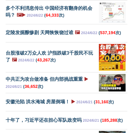
多个不利消息传出 中国经济有翻身的机会
吗？
🖼️▶️
(
64,333
次)
2024/6/22
定陵发掘酿惨剧 天网恢恢饶过谁
🖼️
(
537,194
次)
2024/6/22
台股涨破2万众人欢 沪指跌破3千股民不玩
了
🖼️
(
43,267
次)
2024/6/22
中共正为攻台做准备 但内部挑战重重
▶️
(
36,652
次)
2024/6/21
安徽沦陷 洪水淹城 房屋倒塌！
▶️
(
31,160
次)
2024/6/21
十年了，习近平还在担心军队政变吗
(
185,288
次)
2024/6/21