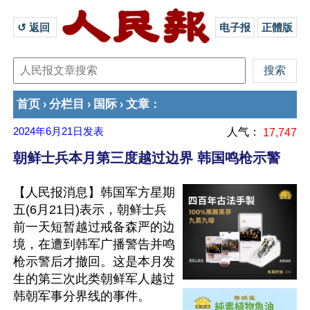
↺ 返回 
电子报
正體版
首页
分栏目
国际
文章
›
›
›
：
2024年6月21日
发表
人气：
17,747
朝鲜士兵本月第三度越过边界 韩国鸣枪示警
【人民报消息】韩国军方星期
五(6月21日)表示，朝鲜士兵
前一天短暂越过戒备森严的边
境，在遭到韩军广播警告并鸣
枪示警后才撤回。这是本月发
生的第三次此类朝鲜军人越过
韩朝军事分界线的事件。
