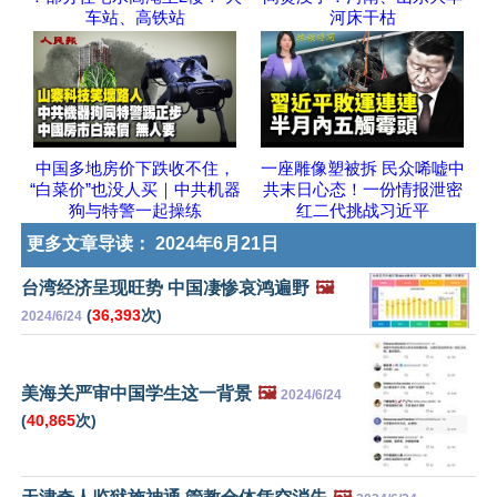
车站、高铁站
河床干枯
中国多地房价下跌收不住，
一座雕像塑被拆 民众唏嘘中
“白菜价”也没人买｜中共机器
共末日心态！一份情报泄密
狗与特警一起操练
红二代挑战习近平
更多文章导读：
2024年6月21日
台湾经济呈现旺势 中国凄惨哀鸿遍野
🖼️
(
36,393
次)
2024/6/24
美海关严审中国学生这一背景
🖼️
2024/6/24
(
40,865
次)