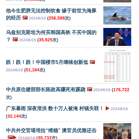
他今生肥胖无法控制饮食 缘于前世为海豚
的经历
🖼️
(
256,588
次)
2024/6/19
乌兹别克斯坦为何买韩国高铁 不买中国的
？
🖼️
(
35,925
次)
2024/6/19
跌！跌！跌！中国楼市5月继续创新低
🖼️
(
51,184
次)
2024/6/18
中共原住建部部长陈政高骤死有蹊跷
🖼️
(
176,722
2024/6/18
次)
广东暴雨 深夜泄洪 数十万人被淹 村镇失联！
▶️
2024/6/18
(
32,144
次)
中共外交官堪培拉“维稳” 澳官员优雅还击
🖼️▶️
(
35,733
次)
2024/6/18