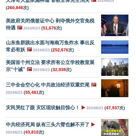
天津奇人监狱施神通 管教全体凭空消失
🖼️
2024/6/24
(
260,846
次)
美政府关闭俄签证中心 剥夺俄外交官免税
待遇
🖼️
(
51,676
次)
2024/6/23
山东鱼群跳出水面与海南万鱼炸水 事出反
常必有妖
🖼️
(
252,676
次)
2024/6/23
美国首个州立法 要求所有公立学校教室展
示“十诫”
🖼️
(
32,938
次)
2024/6/23
三中全会空心化 中共政治经济双重烂尾
🖼️
(
55,481
次)
2024/6/23
灾民哭红了眼 灾区现状触目惊心！
▶️
(
47,937
次)
2024/6/23
中共经济死局 纵有三头六臂也解不开了
▶️
(
43,810
次)
2024/6/23