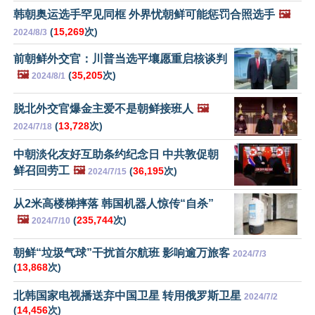
韩朝奥运选手罕见同框 外界忧朝鲜可能惩罚合照选手
🖼️
(
15,269
次)
2024/8/3
前朝鲜外交官：川普当选平壤愿重启核谈判
🖼️
(
35,205
次)
2024/8/1
脱北外交官爆金主爱不是朝鲜接班人
🖼️
(
13,728
次)
2024/7/18
中朝淡化友好互助条约纪念日 中共敦促朝
鲜召回劳工
🖼️
(
36,195
次)
2024/7/15
从2米高楼梯摔落 韩国机器人惊传“自杀”
🖼️
(
235,744
次)
2024/7/10
朝鲜“垃圾气球”干扰首尔航班 影响逾万旅客
2024/7/3
(
13,868
次)
北韩国家电视播送弃中国卫星 转用俄罗斯卫星
2024/7/2
(
14,456
次)