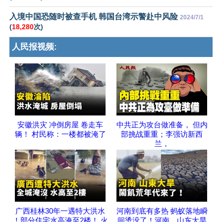
入境中国恐随时被查手机 韩国台湾示警赴中风险
2024/7/1
(
18,280
次)
人民报视频:
安徽洪灾 冲倒房屋 卷走车
中共正为攻台做准备， 但内
辆！ 村民称：一楼都被淹了
部挑战重重；李强访新西
兰，
广西桂林30年一遇特大洪水
河南到底有多热 蚂蚁落地瞬
！部分住宅水高淹至2楼！ 火
间烫没了！河南、山东大旱