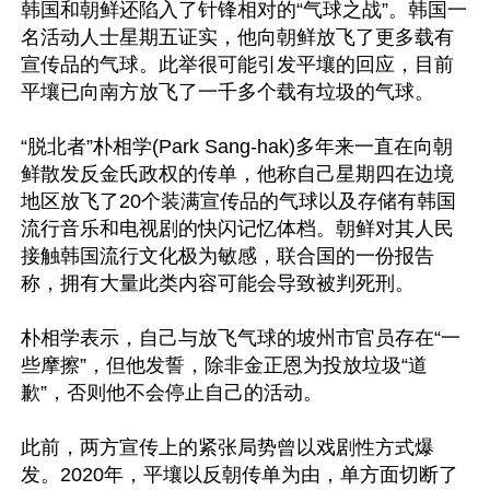
韩国和朝鲜还陷入了针锋相对的“气球之战”。韩国一
名活动人士星期五证实，他向朝鲜放飞了更多载有
宣传品的气球。此举很可能引发平壤的回应，目前
平壤已向南方放飞了一千多个载有垃圾的气球。

“脱北者”朴相学(Park Sang-hak)多年来一直在向朝
鲜散发反金氏政权的传单，他称自己星期四在边境
地区放飞了20个装满宣传品的气球以及存储有韩国
流行音乐和电视剧的快闪记忆体档。朝鲜对其人民
接触韩国流行文化极为敏感，联合国的一份报告
称，拥有大量此类内容可能会导致被判死刑。

朴相学表示，自己与放飞气球的坡州市官员存在“一
些摩擦”，但他发誓，除非金正恩为投放垃圾“道
歉”，否则他不会停止自己的活动。

此前，两方宣传上的紧张局势曾以戏剧性方式爆
发。2020年，平壤以反朝传单为由，单方面切断了