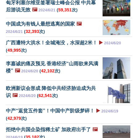
匈牙利塞尔维亚签署瑞士峰会公报 中共幕
后游说无效
🖼️
(
59,351
次)
2024/6/21
中国成为有钱人最想逃离的国家
🖼️
(
32,393
次)
2024/6/21
广西遭特大洪水！全城淹没，水深超2米！
▶️
2024/6/20
(
49,995
次)
李嘉诚的痛及预见 香港经济“山雨欲来风满
楼”
🖼️
(
42,102
次)
2024/6/20
欧洲新议会形成 降低中共经济胁迫成为共
识
🖼️
(
62,541
次)
2024/6/20
中产“返贫五件套”！中国中产阶级梦碎！
▶️
2024/6/19
(
42,979
次)
拒绝中共国企染指稀土矿 加政府出手了
🖼️
(
35,182
次)
2024/6/19