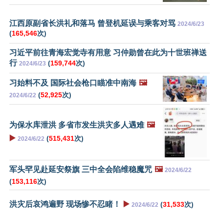
江西原副省长洪礼和落马 曾登机延误与乘客对骂
2024/6/23
(
165,546
次)
习近平前往青海宏觉寺有用意 习仲勋曾在此为十世班禅送
行
(
159,744
次)
2024/6/23
习始料不及 国际社会枪口瞄准中南海
🖼️
(
52,925
次)
2024/6/22
为保水库泄洪 多省市发生洪灾多人遇难
🖼️
▶️
(
515,431
次)
2024/6/22
军头罕见赴延安祭旗 三中全会陷维稳魔咒
🖼️
2024/6/22
(
153,116
次)
洪灾后哀鸿遍野 现场惨不忍睹！
▶️
(
31,533
次)
2024/6/22