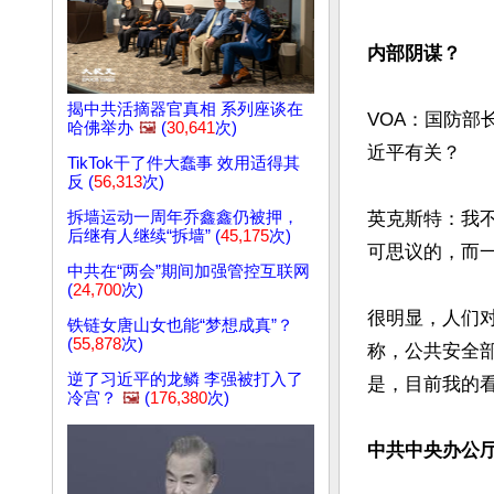
内部阴谋？
揭中共活摘器官真相 系列座谈在
VOA：国防
哈佛举办
🖼️
(
30,641
次)
近平有关？

TikTok干了件大蠢事 效用适得其
反 (
56,313
次)
拆墙运动一周年乔鑫鑫仍被押，
英克斯特：我
后继有人继续“拆墙” (
45,175
次)
可思议的，而一
中共在“两会”期间加强管控互联网
(
24,700
次)
很明显，人们
铁链女唐山女也能“梦想成真”？
(
55,878
次)
称，公共安全
逆了习近平的龙鳞 李强被打入了
是，目前我的看
冷宫？
🖼️
(
176,380
次)
中共中央办公