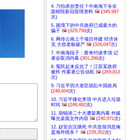
4. 习怕承担责任？中南海下令全
面销毁新冠疫情资料
🖼️
(
345,987
次)
5. 困境下的中共政府已成最大的
骗子
🖼️
(
329,758
次)
6. 网传云南上千项目停建 经济休
克 大批老板破产
🖼️
(
326,047
次)
7. 中南海段子：蔡奇约谈李强 记
者会取消内幕 (
301,206
次)
8. 冤民起来反抗了！江苏某政府
被炸 作案者公告动机
🖼️
(
269,813
次)
9. 习近平四大老臣搞乱中国政局
(
248,604
次)
10. 习近平矮化李强 中共进入垃圾
时间
🖼️
(
248,482
次)
11. 胡锦涛二十大遭架离内幕 外媒
曝光桌面文件内容
🖼️
(
240,971
次)
12. 赵安吉沉塘死 中共造假消息掩
盖海外猎杀？
🖼️
(
239,352
次)