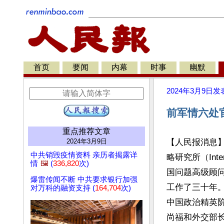
首页
要闻
内幕
时事
幽默
2024年3月9日
发
前军情六处
重点推荐文章
2024年3月9日
【人民报消息】奈
中共销毁疫情资料 亲历者揭露详
略研究所（Internat
情
🖼️
(
336,820
次)
国问题高级顾问
爆雷传闻不断 中共要求银行加强
工作了三十年
对万科的融资支持 (
164,704
次)
中国政治精英
尚福和外交部长