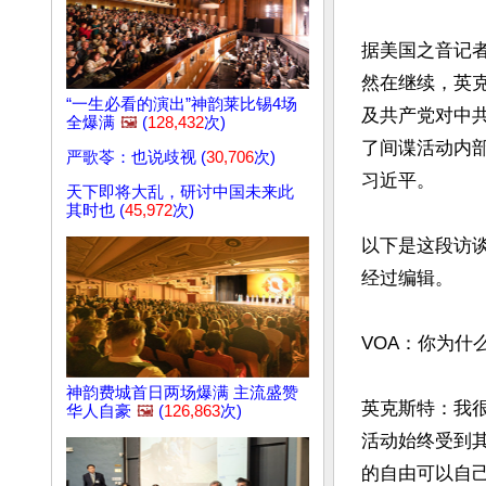
据美国之音记
然在继续，英
“一生必看的演出”神韵莱比锡4场
及共产党对中
全爆满
🖼️
(
128,432
次)
了间谍活动内
严歌苓：也说歧视 (
30,706
次)
习近平。

天下即将大乱，研讨中国未来此
其时也 (
45,972
次)
以下是这段访
经过编辑。

VOA：你为什
神韵费城首日两场爆满 主流盛赞
英克斯特：我
华人自豪
🖼️
(
126,863
次)
活动始终受到
的自由可以自己