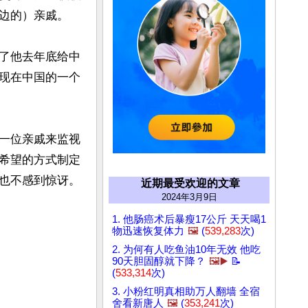
边的）亲戚。

了他去年底给中
现在中国的一个
一位亲戚来监视
希望的方式制定
也不感到惊讶。
近期最受欢迎的文章
2024年3月9日
1. 他肠癌术后暴瘦17公斤 天天喝1
物迅速恢复体力
🖼️
(
539,283
次)
2. 为何有人吃鱼油10年无效 他吃
90天胆固醇就下降？
🖼️▶️
📝
(
533,314
次)
3. 小粉红明真相助万人翻墙 全宿
舍看新唐人
🖼️
(
353,241
次)