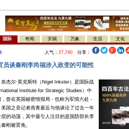
国际
奇闻
灾祸
万象
生活
文化
人气：
27,740
分享：
表
官员谈秦刚李尚福涉入政变的可能性
杰尔·英克斯特（Nigel Inkster）是国际战
ional Institute for Strategic Studies）中
，曾在英国秘密情报局 - 也称为军情六处 - 
。美国之音记者燕青最近与他谈论了过去一年
阶层的动荡，其中最引人注目的是国防部长李
秦刚被罢免。
