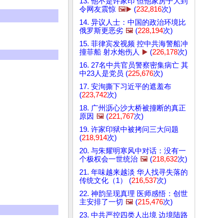
13. 他不是许家印 但他家房子大到
令网友震惊
🖼️▶️
(
232,816
次)
14. 异议人士：中国的政治环境比
俄罗斯更恶劣
🖼️
(
228,194
次)
15. 菲律宾发视频 控中共海警船冲
撞菲船 射水炮伤人
▶️
(
226,178
次)
16. 27名中共官员警察密集病亡 其
中23人是党员 (
225,676
次)
17. 安洵撕下习近平的遮羞布
(
223,742
次)
18. 广州沥心沙大桥被撞断的真正
原因
🖼️
(
221,767
次)
19. 许家印狱中被拷问三大问题
(
218,914
次)
20. 与朱耀明寒风中对话：没有一
个极权会一世统治
🖼️
(
218,632
次)
21. 年味越来越淡 华人找寻失落的
传统文化（1） (
216,537
次)
22. 神韵呈现真理 医师感悟：创世
主安排了一切
🖼️
(
215,476
次)
23. 中共严控四类人出境 边境陆路