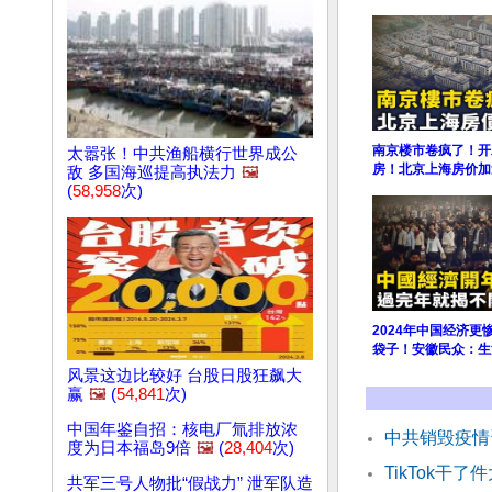
南京楼市卷疯了！开发
太嚣张！中共渔船横行世界成公
房！北京上海房价加
敌 多国海巡提高执法力
🖼️
(
58,958
次)
2024年中国经济
袋子！安徽民众：生
风景这边比较好 台股日股狂飙大
赢
🖼️
(
54,841
次)
中国年鉴自招：核电厂氚排放浓
中共销毁疫情
度为日本福岛9倍
🖼️
(
28,404
次)
TikTok干
共军三号人物批“假战力” 泄军队造