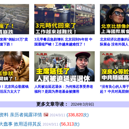
商“倒贴10万”卖
3元早餐店急剧增长 北京回到N年前 中
北京经济比想像的
速下跌！
国通缩严峻！工作越来越难找了！
际展会 没有外国人
更惨！北京民众勒紧钱
人民被迫延迟退休：为何推迟享受养老
“没有良心的人等
活压力太大了
福利？是因为养老基金被挪用
起？ 中共对高层
更多文章导读：
2024年3月9日
资料 亲历者揭露详情
🖼️
(
336,820
次)
2024/3/11
了件大蠢事 效用适得其反
(
56,313
次)
2024/3/11