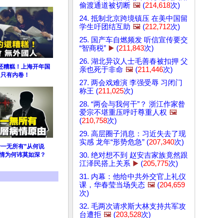
偷渡通道被切断
🖼️
(
214,618
次)
24. 抵制北京跨境镇压 在美中国留
学生吁团结互助
🖼️
(
212,712
次)
25. 国产车自燃频发 听信宣传要交
“智商税”
▶️
(
211,843
次)
26. 湖北异议人士毛善春被扣押 父
还糟糕！上海开年国
亲也死于非命
🖼️
(
211,446
次)
 只有内卷！
27. 两会戏难演 李强受辱 习闭门
称王 (
211,025
次)
28. “两会与我何干”？ 浙江作家昝
爱宗不堪重压呼吁尊重人权
🖼️
(
210,758
次)
29. 高层圈子消息：习近失去了现
实感 龙年“形势危急” (
207,340
次)
于一无所有”从何说
病情为何讳莫如深？
30. 绝对想不到 赵安吉家族竟然跟
江泽民搭上关系
▶️
(
205,775
次)
31. 内幕：他给中共外交官上礼仪
课，华春莹当场失态
🖼️
(
204,659
次)
32. 毛两次请求斯大林支持共军攻
台遭拒
🖼️
(
203,528
次)