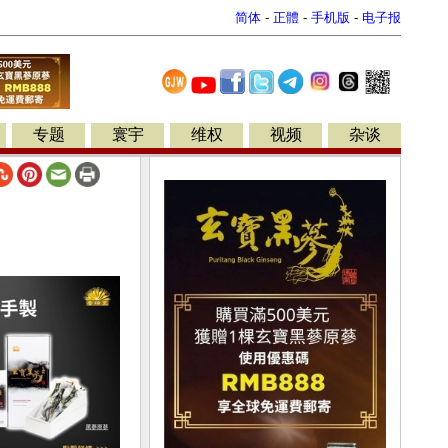
简体
-
正體
-
手机版
-
电子报
专题
寰宇
维权
视频
杂谈