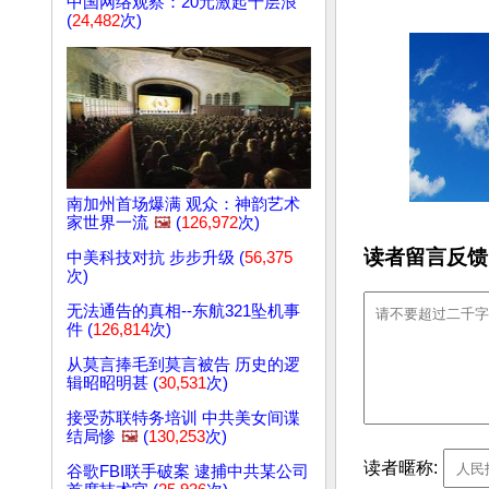
中国网络观察：20元激起千层浪
(
24,482
次)
南加州首场爆满 观众：神韵艺术
家世界一流
🖼️
(
126,972
次)
读者留言反馈
中美科技对抗 步步升级 (
56,375
次)
无法通告的真相--东航321坠机事
件 (
126,814
次)
从莫言捧毛到莫言被告 历史的逻
辑昭昭明甚 (
30,531
次)
接受苏联特务培训 中共美女间谍
结局惨
🖼️
(
130,253
次)
读者暱称:
谷歌FBI联手破案 逮捕中共某公司