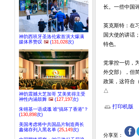
长。一些中国
英克斯特：在
国大使的讲话
神韵西班牙圣洛伦索首演大爆满
媒体界赞叹
🖼️
(
131,028
次)
特色。

党掌控一切，
外交部），但
政策，这符合
△
神韵震撼大芝加哥 艾美奖得主受
文章网址: http://w
神性内涵鼓舞
🖼️
(
127,197
次)
打印机版
朱镕基一语成谶 谁“搞坏了香港”？
(
130,898
次)
美国考虑将中共国晶片制造商长
鑫储存列入黑名单 (
25,149
次)
分享至：