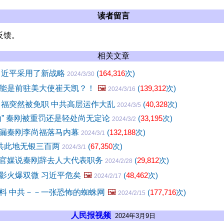
读者留言
反馈。
相关文章
习近平采用了新战略
(
164,316
次)
2024/3/30
能是前驻美大使崔天凯？！
🖼️
(
139,312
次)
2024/3/16
尚福突然被免职 中共高层运作大乱
(
40,328
次)
2024/3/5
动” 秦刚被重罚还是轻处尚无定论
(
33,195
次)
2024/3/2
漏秦刚李尚福落马内幕
(
132,188
次)
2024/3/1
中共此地无银三百两
(
67,350
次)
2024/3/1
官媒说秦刚辞去人大代表职务
(
29,812
次)
2024/2/28
影火爆双微 习近平危矣
🖼️
(
48,462
次)
2024/2/17
料 中共－－一张恐怖的蜘蛛网
🖼️
(
177,716
次)
2024/2/15
人民报视频
2024年3月9日