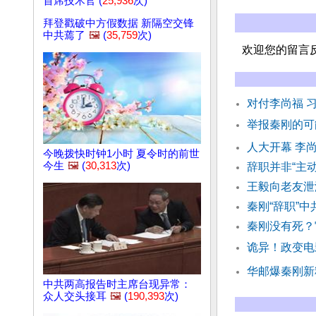
首席技术官 (
25,936
次)
拜登戳破中方假数据 新隔空交锋
中共蔫了
🖼️
(
35,759
次)
欢迎您的留言
对付李尚福 
举报秦刚的可
人大开幕 李
今晚拨快时钟1小时 夏令时的前世
今生
🖼️
(
30,313
次)
辞职并非“主
王毅向老友泄
秦刚“辞职”
秦刚没有死？
诡异！政变电
华邮爆秦刚新
中共两高报告时主席台现异常：
众人交头接耳
🖼️
(
190,393
次)