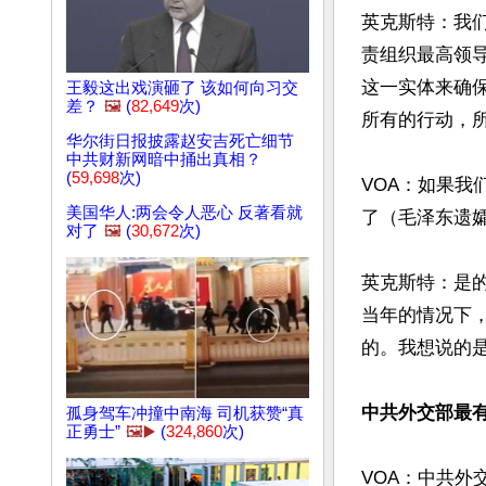
英克斯特：我
责组织最高领
这一实体来确
王毅这出戏演砸了 该如何向习交
差？
🖼️
(
82,649
次)
所有的行动，
华尔街日报披露赵安吉死亡细节
中共财新网暗中捅出真相？
(
59,698
次)
VOA：如果我
美国华人:两会令人恶心 反著看就
了（毛泽东遗孀
对了
🖼️
(
30,672
次)
英克斯特：是
当年的情况下
的。我想说的是
中共外交部最
孤身驾车冲撞中南海 司机获赞“真
正勇士”
🖼️▶️
(
324,860
次)
VOA：中共