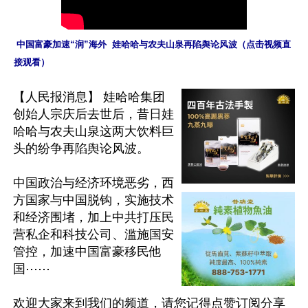
 中国富豪加速“润”海外  娃哈哈与农夫山泉再陷舆论风波（点击视频直
接观看）
【人民报消息】 娃哈哈集团
创始人宗庆后去世后，昔日娃
哈哈与农夫山泉这两大饮料巨
头的纷争再陷舆论风波。

中国政治与经济环境恶劣，西
方国家与中国脱钩，实施技术
和经济围堵，加上中共打压民
营私企和科技公司、滥施国安
管控，加速中国富豪移民他
国⋯⋯

欢迎大家来到我们的频道，请您记得点赞订阅分享