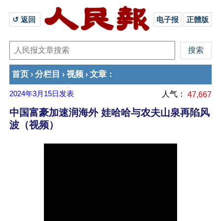
↺ 返回 
电子报
正體版
首页
分栏目
视频
文章
›
›
›
：
2024年3月15日
发表
人气：
47,667
中国富豪加速润海外 娃哈哈与农夫山泉再陷风
波（视频）