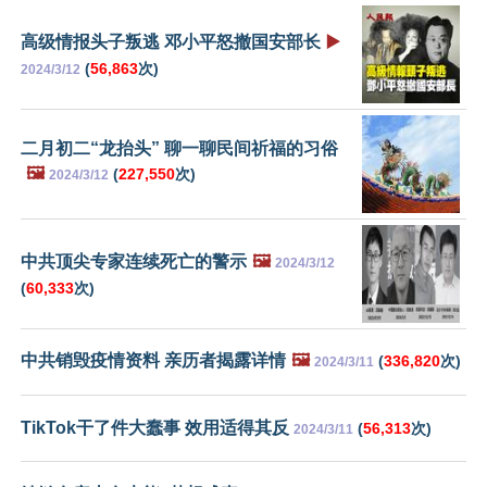
高级情报头子叛逃 邓小平怒撤国安部长
▶️
(
56,863
次)
2024/3/12
二月初二“龙抬头” 聊一聊民间祈福的习俗
🖼️
(
227,550
次)
2024/3/12
中共顶尖专家连续死亡的警示
🖼️
2024/3/12
(
60,333
次)
中共销毁疫情资料 亲历者揭露详情
🖼️
(
336,820
次)
2024/3/11
TikTok干了件大蠢事 效用适得其反
(
56,313
次)
2024/3/11