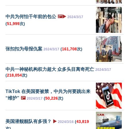
中共为何怕千年前的包公
🖼️▶️
2024/3/17
(
51,999
次)
张扣扣为母报仇案
(
161,708
次)
2024/3/17
中共一神秘机构权力超大 众多头目离奇死亡
2024/3/17
(
218,054
次)
TikTok 在美国要被禁，中共为何要跳出来
“维护”
🖼️
(
50,226
次)
2024/3/17
美国潜舰舰队有多强？
▶️
(
43,819
2024/3/16
次)