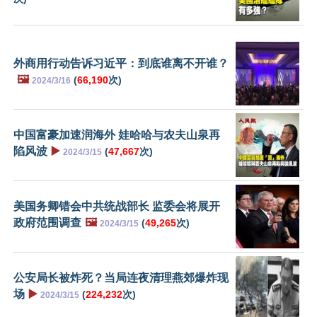
外商用行动告诉习近平：到底谁离不开谁？
🖼️
(
66,190
次)
2024/3/16
中国富豪加速润海外 娃哈哈与农夫山泉再
陷风波
▶️
(
47,667
次)
2024/3/15
美国务卿错会中共统战部长 监委会将展开
政府范围调查
🖼️
(
49,265
次)
2024/3/15
公安局长被炸死？当局连夜清理燕郊爆炸现
场
▶️
(
224,232
次)
2024/3/15