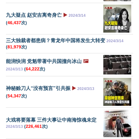
九大疑点 赵安吉离奇身亡
▶️
2024/3/14
(
46,437
次)
三大独裁者都患病？青龙年中国将发生大转变
2024/3/14
(
81,979
次)
能润快润 党魁带著中共国撞向冰山
🖼️
(
64,222
次)
2024/3/13
神秘赊刀人“没有预言”引共振
▶️
2024/3/13
(
54,347
次)
大戏将要落幕 三件大事让中南海惊魂未定
(
226,461
次)
2024/3/13