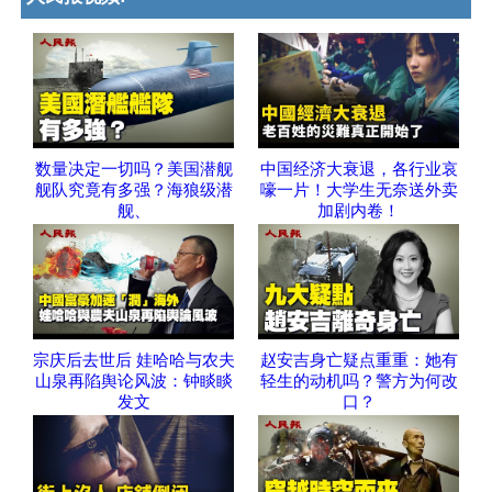
数量决定一切吗？美国潜舰
中国经济大衰退，各行业哀
舰队究竟有多强？海狼级潜
嚎一片！大学生无奈送外卖
舰、
加剧内卷！
宗庆后去世后 娃哈哈与农夫
赵安吉身亡疑点重重：她有
山泉再陷舆论风波：钟睒睒
轻生的动机吗？警方为何改
发文
口？