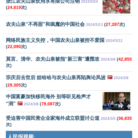
浙江农夫山泉饮用水有限公司注销
2024/3/24
(
24,819
次)
农夫山泉“不再甜”和疯魔的中国社会
(
27,287
次)
2024/3/13
网络民族主义失控，中国农夫山泉被控不爱国
2024/3/12
(
22,090
次)
莫言、清华、农夫山泉被指“新三害”遭围攻
(
42,855
2024/3/9
次)
宗庆后去世后 娃哈哈与农夫山泉再陷舆论风波
🖼️
2024/3/8
(
29,305
次)
中国富豪加快移民海外 别等听见枪声才
“润”
🖼️
(
79,087
次)
2024/3/8
受迫害中国民营企业家海外成立联盟讨公道
(
36,835
2024/3/5
次)
人民报视频: