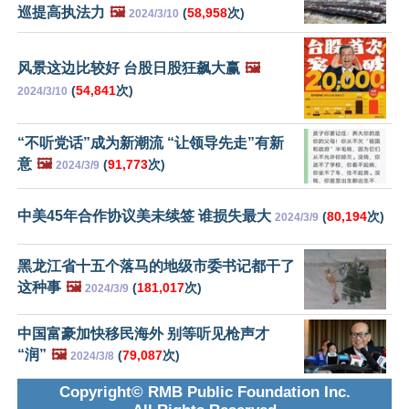
巡提高执法力
🖼️
(
58,958
次)
2024/3/10
风景这边比较好 台股日股狂飙大赢
🖼️
(
54,841
次)
2024/3/10
“不听党话”成为新潮流 “让领导先走”有新
意
🖼️
(
91,773
次)
2024/3/9
中美45年合作协议美未续签 谁损失最大
(
80,194
次)
2024/3/9
黑龙江省十五个落马的地级市委书记都干了
这种事
🖼️
(
181,017
次)
2024/3/9
中国富豪加快移民海外 别等听见枪声才
“润”
🖼️
(
79,087
次)
2024/3/8
Copyright© RMB Public Foundation Inc.