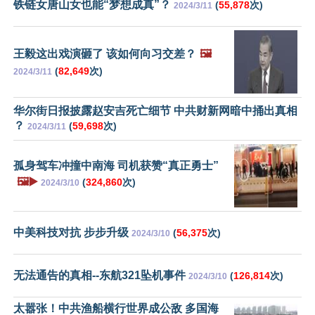
铁链女唐山女也能“梦想成真”？
(
55,878
次)
2024/3/11
王毅这出戏演砸了 该如何向习交差？
🖼️
(
82,649
次)
2024/3/11
华尔街日报披露赵安吉死亡细节 中共财新网暗中捅出真相
？
(
59,698
次)
2024/3/11
孤身驾车冲撞中南海 司机获赞“真正勇士”
🖼️▶️
(
324,860
次)
2024/3/10
中美科技对抗 步步升级
(
56,375
次)
2024/3/10
无法通告的真相--东航321坠机事件
(
126,814
次)
2024/3/10
太嚣张！中共渔船横行世界成公敌 多国海