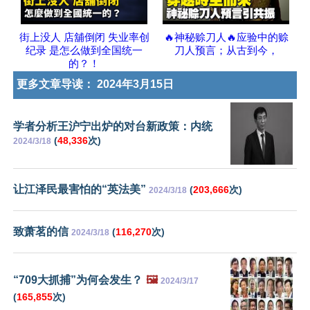
街上没人 店舖倒闭 失业率创
🔥神秘赊刀人🔥应验中的赊
纪录 是怎么做到全国统一
刀人预言；从古到今，
的？！
更多文章导读：
2024年3月15日
学者分析王沪宁出炉的对台新政策：内统
(
48,336
次)
2024/3/18
让江泽民最害怕的“英法美”
(
203,666
次)
2024/3/18
致萧茗的信
(
116,270
次)
2024/3/18
“709大抓捕”为何会发生？
🖼️
2024/3/17
(
165,855
次)