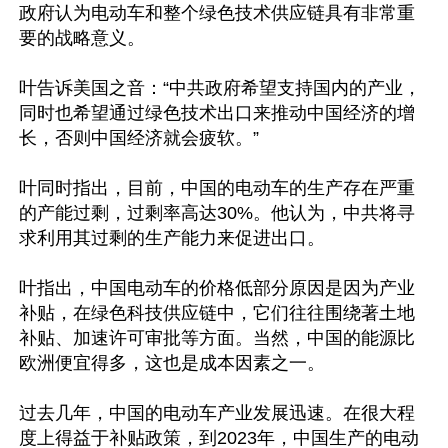
政府认为电动车和整个绿色技术供应链具有非常重
要的战略意义。

叶告诉美国之音：“中共政府希望支持国内的产业，
同时也希望通过绿色技术出口来推动中国经济的增
长，否则中国经济就会疲软。”

叶同时指出，目前，中国的电动车的生产存在严重
的产能过剩，过剩率高达30%。他认为，中共将寻
求利用其过剩的生产能力来促进出口。

叶指出，中国电动车的价格低部分原因是因为产业
补贴，在绿色科技供应链中，它们往往围绕著土地
补贴、加速许可审批等方面。当然，中国的能源比
欧洲便宜得多，这也是成本因素之一。

过去几年，中国的电动车产业发展迅速。在很大程
度上得益于补贴政策，到2023年，中国生产的电动