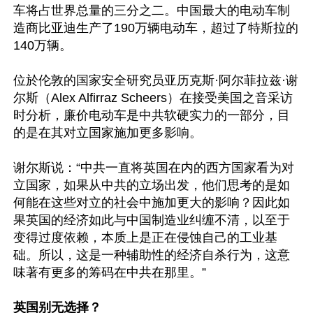
车将占世界总量的三分之二。中国最大的电动车制
造商比亚迪生产了190万辆电动车，超过了特斯拉的
140万辆。

位於伦敦的国家安全研究员亚历克斯·阿尔菲拉兹·谢
尔斯（Alex Alfirraz Scheers）在接受美国之音采访
时分析，廉价电动车是中共软硬实力的一部分，目
的是在其对立国家施加更多影响。

谢尔斯说：“中共一直将英国在内的西方国家看为对
立国家，如果从中共的立场出发，他们思考的是如
何能在这些对立的社会中施加更大的影响？因此如
果英国的经济如此与中国制造业纠缠不清，以至于
变得过度依赖，本质上是正在侵蚀自己的工业基
础。所以，这是一种辅助性的经济自杀行为，这意
味著有更多的筹码在中共在那里。”

英国别无选择？