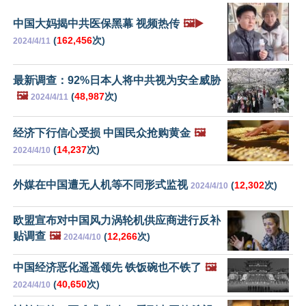
中国大妈揭中共医保黑幕 视频热传
🖼️▶️
(
162,456
次)
2024/4/11
最新调查：92%日本人将中共视为安全威胁
🖼️
(
48,987
次)
2024/4/11
经济下行信心受损 中国民众抢购黄金
🖼️
(
14,237
次)
2024/4/10
外媒在中国遭无人机等不同形式监视
(
12,302
次)
2024/4/10
欧盟宣布对中国风力涡轮机供应商进行反补
贴调查
🖼️
(
12,266
次)
2024/4/10
中国经济恶化遥遥领先 铁饭碗也不铁了
🖼️
(
40,650
次)
2024/4/10