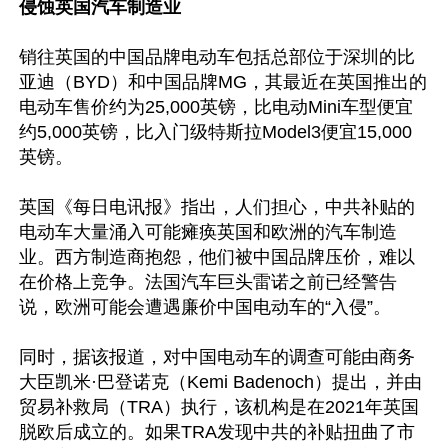
侵蚀英国汽车制造业
销往英国的中国品牌电动车包括总部位于深圳的比
亚迪（BYD）和中国品牌MG，其最近在英国推出的
电动车售价约为25,000英镑，比电动Mini车型便宜
约5,000英镑，比入门级特斯拉Model3便宜15,000
英镑。

英国《每日电讯报》指出，人们担心，中共补贴的
电动车大量涌入可能瘫痪英国和欧洲的汽车制造
业。西方制造商抱怨，他们被中国品牌压价，难以
在价格上竞争。法国汽车巨头雷诺之前已经警告
说，欧洲可能会遭遇廉价中国电动车的“入侵”。

同时，据该报道，对中国电动车的调查可能由商务
大臣凯米·巴登诺克（Kemi Badenoch）提出，并由
贸易补救局（TRA）执行，该机构是在2021年英国
脱欧后成立的。如果TRA发现中共的补贴扭曲了市