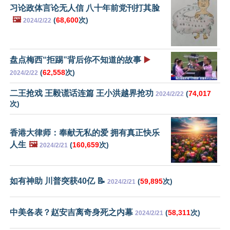
习论政体言论无人信 八十年前党刊打其脸
🖼️
(
68,600
次)
2024/2/22
盘点梅西“拒踢”背后你不知道的故事
▶️
(
62,558
次)
2024/2/22
二王抢戏 王毅谎话连篇 王小洪越界抢功
(
74,017
2024/2/22
次)
香港大律师：奉献无私的爱 拥有真正快乐
人生
🖼️
(
160,659
次)
2024/2/21
如有神助 川普突获40亿 📝
(
59,895
次)
2024/2/21
中美各表？赵安吉离奇身死之内幕
(
58,311
次)
2024/2/21