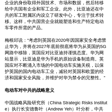
企业的身份取得外国技术、市场和数据，然后转移
给中共国有企业和军工企业。此外，比亚迪还在中
共的军工附属区内设立了研发中心，专注于技术转
移。这样，中共国营企业就能塑造和生产特定电动
车零件所需的产品。

梅根邱说：“考虑到英国在2020年因国家安全考虑禁
止华为，并将在2027年底前彻底将华为从英国的5G
网路中移除，英国应对比亚迪持谨慎态度。华为网
站显示，比亚迪是华为手机的原始设备制造商。英
国应对不断涌入市场的中国电动车实施关税，以保
护英国的国内电动车工业，减轻对英国和欧盟的经
济和国家安全风险，并维护对华为禁令的完整性。”

电动车对中共的战略意义
中国战略风险研究所（China Strategic Risks Institut
e）执行长安德鲁叶（Andrew Yeh）叶分析，中共