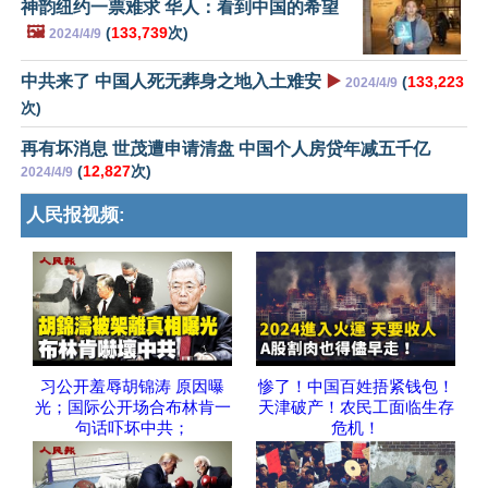
神韵纽约一票难求 华人：看到中国的希望
🖼️
(
133,739
次)
2024/4/9
中共来了 中国人死无葬身之地入土难安
▶️
(
133,223
2024/4/9
次)
再有坏消息 世茂遭申请清盘 中国个人房贷年减五千亿
(
12,827
次)
2024/4/9
人民报视频:
习公开羞辱胡锦涛 原因曝
惨了！中国百姓捂紧钱包！
光；国际公开场合布林肯一
天津破产！农民工面临生存
句话吓坏中共；
危机！