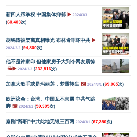
新四人帮掌权 中国集体抑郁
▶️
2024/3/3
(
60,403
次)
胡锦涛被架离真相曝光 布林肯吓坏中共
▶️
(
94,800
次)
2024/3/2
他不是许家印 但他家房子大到令网友震惊
🖼️▶️
(
232,816
次)
2024/3/2
加拿大歌手或是玛丽莲．梦露转生
🖼️
(
69,065
次)
2024/3/1
欧洲议会：台湾、中国互不隶属 中共气跳
脚
🖼️
(
59,395
次)
2024/3/1
秦刚“辞职”中共此地无银三百两
(
67,350
次)
2024/3/1