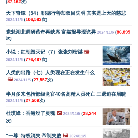
(
87,162
次)
天下奇谭（54）积德行善却双目失明 其实是上天的慈悲
(
106,583
次)
2024/11/6
党魁湖北调研蔡奇再缺席 官媒报导现诡异
(
86,895
2024/11/6
次)
小说：红朝毁灭记（7）张张刘密谋
🖼️
(
776,487
次)
2024/11/5
人类的出路（七）人类现在正在发生什么
🖼️
(
27,557
次)
2024/11/5
半月多来包括部级党官40名高精人员死亡 三退迫在眉睫
(
27,509
次)
2024/11/5
杜琪峰：香港没了灵魂
🖼️
(
28,244
2024/11/5
次)
“一尊”特权消失 帝制失败
🖼️
2024/11/5