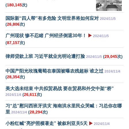
(
180,145
次)
国际新“四人帮”有多危险 文明世界将如何应对
2024/11/5
(
26,806
次)
广州现状 惨不忍睹 广州经济倒退30年！
▶️
2024/11/5
(
87,157
次)
律师贷款上班 习近平就业光明论遭打脸
(
29,045
次)
2024/11/5
中国产阳光玫瑰葡萄在泰国被曝农残超标 谁之过
2024/11/4
(
28,354
次)
美大选未结束 中共拟贸易战 要在贸易和外交中架“桥”
(
26,611
次)
2024/11/4
习“总”慰问西班牙洪灾 海南洪水里民众哭喊：习总你在哪
里
(
28,294
次)
2024/11/4
小粉红喊“亮护照横著走” 被叙利亚关5天
▶️
2024/11/4