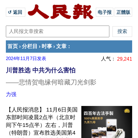
↺ 返回 
电子报
正體版
首页
分栏目
时事
文章
›
›
›
：
2024年11月7日
发表
人气：
29,241
川普胜选 中共为什么害怕
——悲情贺电缘何暗藏刀光剑影
力强
【人民报消息】 11月6日美国
东部时间凌晨2点半（北京时
间下午15点半）左右，川普
（特朗普）宣布胜选美国第4