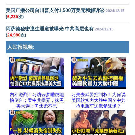
美国广播公司向川普支付1,500万美元和解诉讼
2024/12/15
(
6,235
次)
阿萨德秘密逃生通道被曝光 中共高层也有
2024/12/15
(
24,986
次)
人民报视频:
内斗激烈！习访云梦睡虎地
习失去武警控制权！为何说
怕倒台；看中共操弄，抹黑
美国软实力大胜中国？中共
美大选；习焦虑不已
抢电瓶车送俄爹战场？