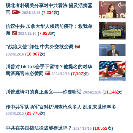
脱北者朴研美分享对中共看法 提及活摘器
官
🖼️▶️
(
7,234
次)
2024/12/16
抗议中共 加拿大华人领馆前疾呼：救我弟
弟
🖼️
(
7,623
次)
2024/12/16
“战狼大使”卸任 中共外交欲变调
🖼️
(
10,967
次)
2024/12/16
川普对TikTok会手下留情？他提名的对华
鹰派高官未必赞同
🖼️
(
7,107
次)
2024/12/16
川普邀请习的真正含义——你要听话
(
11,146
次)
2024/12/16
传中共军队两军官对抗调查枪杀多人 乱党末世怪事多
(
23,776
次)
2024/12/15
中共在美国搞法律战能得逞吗？
(
10,552
次)
2024/12/15