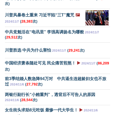
次)
川普风暴卷土重来 习近平陷“三T”魔咒
🖼️
(
28,383
次)
2024/11/7
中共党魁活在“电讯里” 李强高调扬名为哪般
2024/11/7
(
29,512
次)
川普胜选 中共为什么害怕
(
29,241
次)
2024/11/7
中国经济萧条随处可见 民众痛苦煎熬！
▶️
(
86,209
2024/11/7
次)
前3季结婚人数急降94万对 中共逼生连超龄妇女也不放
过
(
27,792
次)
2024/11/6
两银行副行长“小贿重判”，透背后不可告人的原因
(
28,544
次)
2024/11/6
女生街头求助8元吃饭 最惨一代大学生！
▶️
2024/11/6