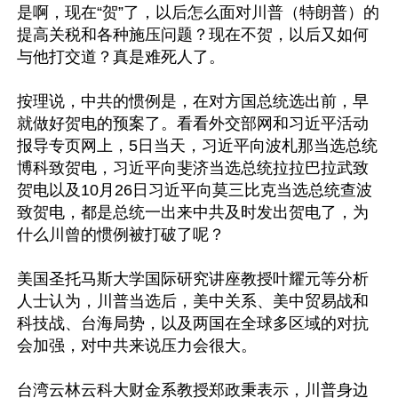
是啊，现在“贺”了，以后怎么面对川普（特朗普）的
提高关税和各种施压问题？现在不贺，以后又如何
与他打交道？真是难死人了。

按理说，中共的惯例是，在对方国总统选出前，早
就做好贺电的预案了。看看外交部网和习近平活动
报导专页网上，5日当天，习近平向波札那当选总统
博科致贺电，习近平向斐济当选总统拉拉巴拉武致
贺电以及10月26日习近平向莫三比克当选总统查波
致贺电，都是总统一出来中共及时发出贺电了，为
什么川曾的惯例被打破了呢？

美国圣托马斯大学国际研究讲座教授叶耀元等分析
人士认为，川普当选后，美中关系、美中贸易战和
科技战、台海局势，以及两国在全球多区域的对抗
会加强，对中共来说压力会很大。

台湾云林云科大财金系教授郑政秉表示，川普身边