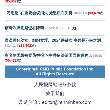
(
85,802
次)
“习思想”在重要会议消失 党魁正在失势
(
33,678
次)
2024/11/4
蔡奇吹捧党魁也在降调
(
89,379
次)
2024/11/4
官员强奸幼女、组织卖淫、2024铁链女 中共是不幸之源
(
29,302
次)
2024/11/4
多名副国级被党员举报 习中共依法治国面临尴尬
2024/11/3
(
30,422
次)
Copyright© RMB Public Foundation Inc.
All Rights Reserved
人民报网站服务条款
关于我们
反馈信箱：
editor@renminbao.com