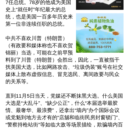
7任总统。78岁的他成为美国
史上“就任时”年纪最大的总
统，也是美国一百多年历史来
第一位非连续任职的总统。

中共不喜欢川普（特朗普）
（有政要和媒体称也不喜欢贺
锦丽）当选，可能在之前早预
料到了川普（特朗普）会胜出，因此，一直被指干
扰美国大选，比如网路攻击、“垃圾伪装”账号在社交
媒体上散布虚假信息、冒充选民、离间政要与民众
的关系等。

直到11月5日当天，党媒还不断抹黑大选。什么美国
大选是“大乱斗”、“缺少公正”，什么“本届选举最胶
情、最奢华、最浪费”，还拿出“墙内”办个国际会议
或党魁到地方去才有的“店舖和临街民房封窗锁门”、
“警察持枪站街”等如临大敌等场景描绘，欺骗墙内百