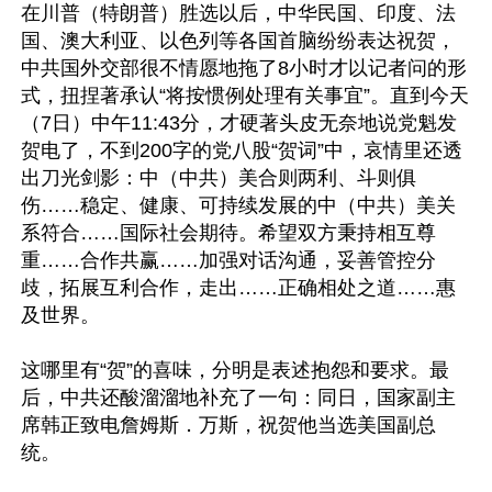
在川普（特朗普）胜选以后，中华民国、印度、法
国、澳大利亚、以色列等各国首脑纷纷表达祝贺，
中共国外交部很不情愿地拖了8小时才以记者问的形
式，扭捏著承认“将按惯例处理有关事宜”。直到今天
（7日）中午11:43分，才硬著头皮无奈地说党魁发
贺电了，不到200字的党八股“贺词”中，哀情里还透
出刀光剑影：中（中共）美合则两利、斗则俱
伤……稳定、健康、可持续发展的中（中共）美关
系符合……国际社会期待。希望双方秉持相互尊
重……合作共赢……加强对话沟通，妥善管控分
歧，拓展互利合作，走出……正确相处之道……惠
及世界。

这哪里有“贺”的喜味，分明是表述抱怨和要求。最
后，中共还酸溜溜地补充了一句：同日，国家副主
席韩正致电詹姆斯．万斯，祝贺他当选美国副总
统。
