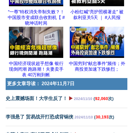
“一尊”特权消失帝制失败？！
小粉红喊“亮护照横著走” 被
中国股市变成联合收割机【 #
叙利亚关5天 ｜ #人民报
晓坤话时局
中国经济现状超乎想像 银行
中国穷到“献忠事件”频传；外
现倒闭潮 跑路潮！夫妻卖手
商投资加速下跌惨烈；
表 40万刚到帐
更多文章导读：
2024年11月7日
史上震撼场面！大学生反了！
▶️
(
92,060
次)
2024/11/10
李强悬了 贸易战开打恐成背锅侠
(
30,193
次)
2024/11/10