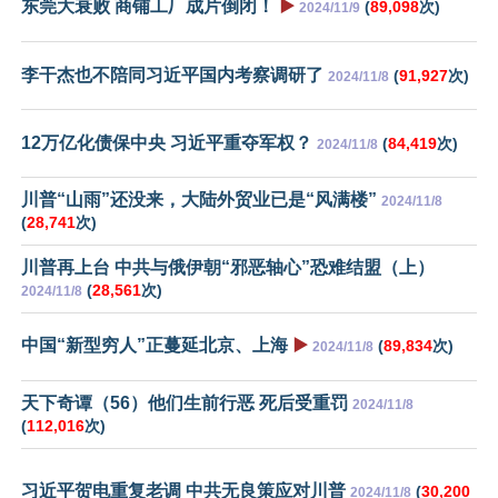
东莞大衰败 商铺工厂成片倒闭！
▶️
(
89,098
次)
2024/11/9
李干杰也不陪同习近平国内考察调研了
(
91,927
次)
2024/11/8
12万亿化债保中央 习近平重夺军权？
(
84,419
次)
2024/11/8
川普“山雨”还没来，大陆外贸业已是“风满楼”
2024/11/8
(
28,741
次)
川普再上台 中共与俄伊朝“邪恶轴心”恐难结盟（上）
(
28,561
次)
2024/11/8
中国“新型穷人”正蔓延北京、上海
▶️
(
89,834
次)
2024/11/8
天下奇谭（56）他们生前行恶 死后受重罚
2024/11/8
(
112,016
次)
习近平贺电重复老调 中共无良策应对川普
(
30,200
2024/11/8