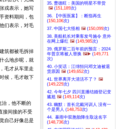
35. 曹德旺：美国的明星不带货
张戎表示，她写
🖼️
(
151,189
次)
36. 【中医医案】：断指再生
手资料期间，包
(
150,106
次)
他们表示，对毛
37. 中国七大怪相
🖼️
(
150,099
次)
38. 美航机长对乘客发号施令 意外
在网上爆红
🖼️
(
149,985
次)
39. 俄罗斯二百年前的预言：2024
建筑都被毛拆掉
年普京将被人替换
🖼️▶️
(
149,771
次)
什么地步呢，就
40. 小笑话：江绵恒问邓文迪被退
，毛才从车里走
货原因
🖼️
(
149,652
次)
时候，毛才敢下
41. 世界离开大清活不了？
🖼️
(
149,229
次)
42. 今年七夕 四川直播结婚登记变
尴尬
🖼️
(
149,114
次)
统治，他不断的
43. 幽默：首长北戴河训人 没有一
个是男人 (
148,753
次)
直接间接的不受
44. 暴雨中双胞胎降生取这名字
觉自己好像总是
(
148,736
次)