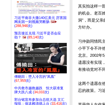
其实拍这样一
的机会。老百
习近平南非大撒140亿美元 厉害国
洞”，而是父
网友因一则视频哭断肠
🖼️▶️
(
288,948
次)
方针办。

预言接近兑现 习近平是否会应
劫？
🖼️
(
89,140
次)
习仲勋同情民
小平下令不许
北京。2002
遗愿没有实现
有推动党对不同
傅晓田：堕入冷宫的“凤凰”
(
67,959
次)
这两个遗愿在
中共救市越救越跌 恒大获准复
忍的政策。习
牌大跌八成 (
34,033
次)
郭台铭宣布参加台总统大选 文汇
报批：保送赖清德上台 (
33,416
次)
英藉华人女作