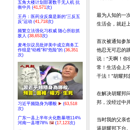
五角大楼计划部署数千无人机 抗
衡中共 (
41,571
次)
最为人知的一次
王丹：医药业反腐是新的"三反五
反"运动 (
41,718
次)
生活会，就赶上
频繁立法强化习权威 随心所欲抓
敌人 (
38,653
次)
首次被通知参
麦考尔议员批评美中成立商务工
他忍无可忍的
作组是“幼稚”和“危险”的 (
36,351
次)
说：“天啊！你
常！生活会上
干法！”胡耀邦
在解决胡耀邦
邦，没经过中共
习近平频隐身为哪般
▶️
(
63,518
次)
广东一县上半年火化数暴增114%
当时我的父亲
河南一县增78%
🖼️
(
17,123
次)
逼胡耀邦下台