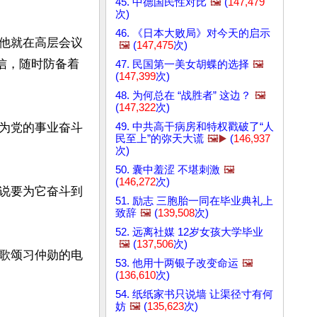
45. 中德国民性对比
🖼️
(
147,479
次)
46. 《日本大败局》对今天的启示
他就在高层会议
🖼️
(
147,475
次)
信，随时防备着
47. 民国第一美女胡蝶的选择
🖼️
(
147,399
次)
48. 为何总在 “战胜者” 这边？
🖼️
(
147,322
次)
49. 中共高干病房和特权戳破了“人
为党的事业奋斗
民至上”的弥天大谎
🖼️▶️
(
146,937
次)
50. 囊中羞涩 不堪刺激
🖼️
(
146,272
次)
说要为它奋斗到
51. 励志 三胞胎一同在毕业典礼上
致辞
🖼️
(
139,508
次)
52. 远离社媒 12岁女孩大学毕业
🖼️
(
137,506
次)
歌颂习仲勋的电
53. 他用十两银子改变命运
🖼️
(
136,610
次)
54. 纸纸家书只说墙 让渠径寸有何
妨
🖼️
(
135,623
次)