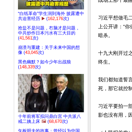
战场上那个最醒
“白纸革命”学生润到海外 披露遭中
习近平想做毛
共迫害经历
▶️
(
162,176
次)
上公开讲：“
抢盐不是问题，冇脑才是问题，
中共炒作日本污水有三大目的
暗杀。

(
41,561
次)
崩溃与重建：关于未来中国的想
像 (
43,045
次)
十九大刚开过
终生。

黑色幽默？如今少年出战狼
(
148,339
次)
我们都知道誓
死，那它就控制
习近平要拍一
影也没有用，因
十年前将军拟问鼎白宫 中共派八
戒二姨上床
🖼️
(
68,670
次)
矢板明夫的故事：曾经以为中国