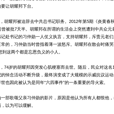
要让胡耀邦下台。

16日，胡耀邦被迫辞去中共总书记职务。2012年第5期《炎黄
台前曾被批7天半。胡耀邦在所谓的生活会上突然遭到中共众元
书记处书记的习仲勋一人仗义执言，支持胡耀邦，斥责元老们
正常的，习仲勋当时曾指着薄一波怒斥。胡耀邦在散会时痛哭
想到这两个都是忘恩负义的小人。

15日，74岁的胡耀邦因突发心肌梗塞而去世。随后，民众对这名1
记的悼念活动不断升级，最终演变成了大规模的示威抗议运动
世也因此被认为是同年“六四事件”的一条重要的导火索。

拍一部歌颂父亲习仲勋的影片，原因是他认为所有人都恨他，
，以为可以缓解。
