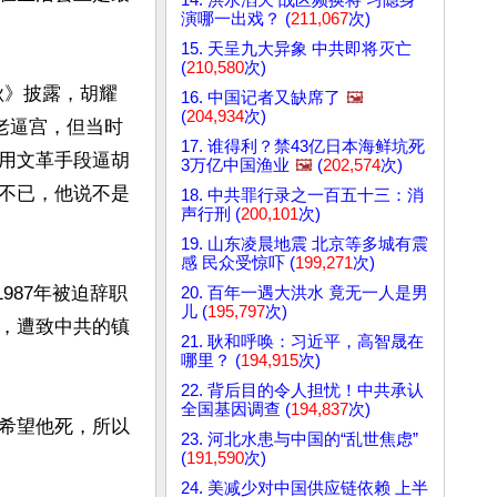
演哪一出戏？ (
211,067
次)
15. 天呈九大异象 中共即将灭亡
(
210,580
次)
春秋》披露，胡耀
16. 中国记者又缺席了
🖼️
(
204,934
次)
老逼宫，但当时
17. 谁得利？禁43亿日本海鲜坑死
用文革手段逼胡
3万亿中国渔业
🖼️
(
202,574
次)
不已，他说不是
18. 中共罪行录之一百五十三：消
声行刑 (
200,101
次)
19. 山东凌晨地震 北京等多城有震
感 民众受惊吓 (
199,271
次)
987年被迫辞职
20. 百年一遇大洪水 竟无一人是男
儿 (
195,797
次)
，遭致中共的镇
21. 耿和呼唤：习近平，高智晟在
哪里？ (
194,915
次)
22. 背后目的令人担忧！中共承认
全国基因调查 (
194,837
次)
希望他死，所以
23. 河北水患与中国的“乱世焦虑”
(
191,590
次)
24. 美减少对中国供应链依赖 上半