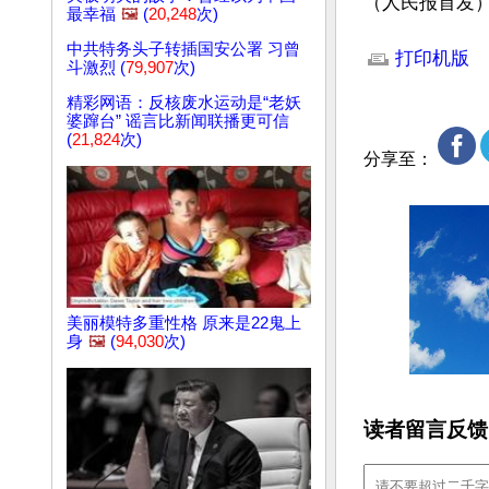
（人民报首发
最幸福
🖼️
(
20,248
次)
文章网址: http://w
中共特务头子转插国安公署 习曾
打印机版
斗激烈 (
79,907
次)
精彩网语：反核废水运动是“老妖
婆蹿台” 谣言比新闻联播更可信
(
21,824
次)
分享至：
美丽模特多重性格 原来是22鬼上
身
🖼️
(
94,030
次)
读者留言反馈