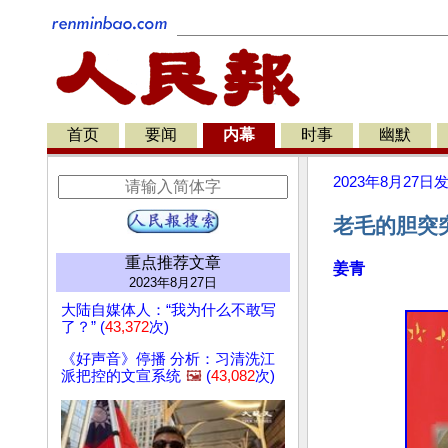
首页
要闻
内幕
时事
幽默
2023年8月27日
老毛的胆突
重点推荐文章
姜青
2023年8月27日
大陆自媒体人：“我为什么不敢写
了？” (
43,372
次)
《好声音》停播 分析：习清洗江
派把控的文宣系统
🖼️
(
43,082
次)