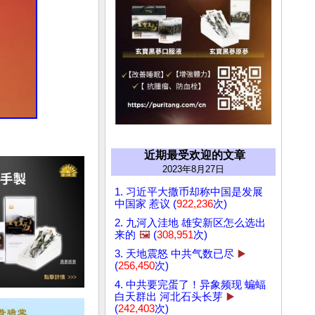
近期最受欢迎的文章
2023年8月27日
1. 习近平大撒币却称中国是发展
中国家 惹议 (
922,236
次)
2. 九河入洼地 雄安新区怎么选出
来的
🖼️
(
308,951
次)
3. 天地震怒 中共气数已尽
▶️
(
256,450
次)
4. 中共要完蛋了！异象频现 蝙蝠
白天群出 河北石头长芽
▶️
(
242,403
次)