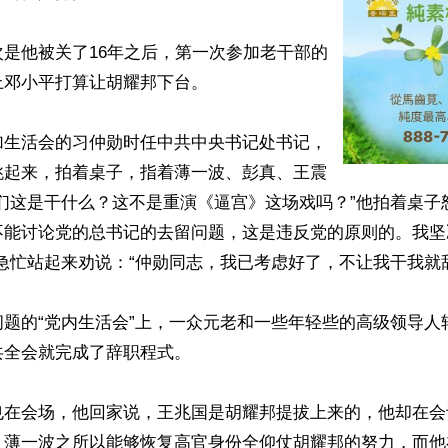
是他被关了16年之后，第一次参加老干部的
邓小平打算让胡耀邦下台。 

加生活会的习仲勋时任中共中央书记处书记，
跳起来，拍着桌子，指着薄一波、彭真、王震
们这是干什么？这不是重演《逼宫》这场戏吗？”他拍着桌子
不能讨论党的总书记的去留问题，这是违反党的原则的。我坚
急忙站起来劝说：“仲勋同志，我已考虑好了，不让我干我就辞
问题的“党内生活会”上，一众元老和一些年轻些的高级领导人
全会就完成了辞职程式。

也在会场，他回家说，王兆国是胡耀邦提拔上来的，他却在会
。薄一波之所以能够恢复高官身份全仰仗胡耀邦的努力，而他