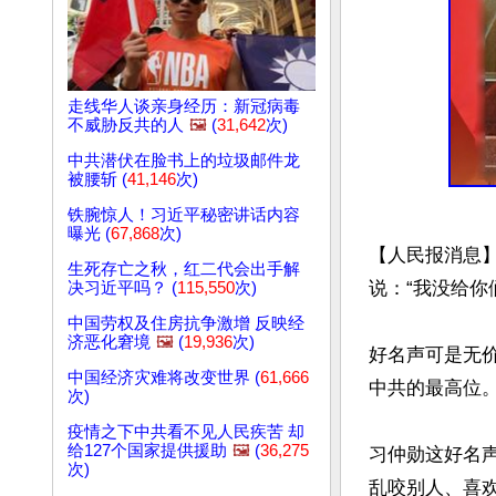
走线华人谈亲身经历：新冠病毒
不威胁反共的人
🖼️
(
31,642
次)
中共潜伏在脸书上的垃圾邮件龙
被腰斩 (
41,146
次)
铁腕惊人！习近平秘密讲话内容
曝光 (
67,868
次)
【人民报消息
生死存亡之秋，红二代会出手解
说：“我没给你
决习近平吗？ (
115,550
次)
中国劳权及住房抗争激增 反映经
济恶化窘境
🖼️
(
19,936
次)
好名声可是无价
中国经济灾难将改变世界 (
61,666
中共的最高位。
次)
疫情之下中共看不见人民疾苦 却
给127个国家提供援助
🖼️
(
36,275
习仲勋这好名
次)
乱咬别人、喜欢