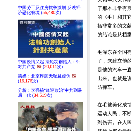
中国劳工及住房抗争激增 反映经
了那本非常有
济恶化窘境 (
55,480
次)
的《毛》和其
括非常多的文
的结论是从档案
毛泽东在全国
了，来建立他
中国疫情又起 法轮功创始人：针
对共产党
🖼️
(
20,011
次)
是他的汽车一
德媒：北京厚颜无耻且虚伪
🖼️
出来。也就是
(
16,176
次)
防弹车。

分析：李强搞“逢迎政治”中共到最
后一代 (
34,519
次)
在毛被美化成“
运动人民，不
到伤害。在人