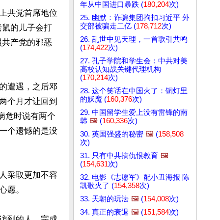
年从中国进口暴跌 (
180,204
次)
上共党首席地位
25. 幽默：诈骗集团拘扣习近平 外
交部被骗走二亿 (
178,712
次)
老鼠的儿子会打
26. 乱世中见天理，一首歌引共鸣
照共产党的邪恶
(
174,422
次)
27. 孔子学院和学生会：中共对美
高校认知战关键代理机构
(
170,214
次)
的遭遇，之后邓
28. 这个笑话在中国火了：铜灯里
的妖魔 (
160,376
次)
两个月才让回到
29. 中国留学生爱上没有雷锋的南
他病危时说有两个
韩
🖼️
(
160,336
次)
一个遗憾的是没
30. 英国强盛的秘密
🖼️
(
158,508
次)
31. 只有中共搞仇恨教育
🖼️
(
154,631
次)
人采取更加不容
32. 电影《志愿军》配小丑海报 陈
凯歌火了 (
154,358
次)
愿。

33. 天朝的玩法
🖼️
(
154,008
次)
34. 真正的衰退
🖼️
(
151,584
次)
访到的人，完成