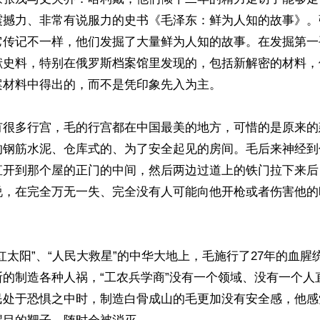
震撼力、非常有说服力的史书《毛泽东：鲜为人知的故事》。
它传记不一样，他们发掘了大量鲜为人知的故事。在发掘第一
献史料，特别在俄罗斯档案馆里发现的，包括新解密的材料，
材料中得出的，而不是凭印象先入为主。

有很多行宫，毛的行宫都在中国最美的地方，可惜的是原来的
的钢筋水泥、仓库式的、为了安全起见的房间。毛后来神经到
直开到那个屋的正门的中间，然后两边过道上的铁门拉下来后
说，在完全万无一失、完全没有人可能向他开枪或者伤害他的
红太阳”、“人民大救星”的中华大地上，毛施行了27年的血腥
断的制造各种人祸，“工农兵学商”没有一个领域、没有一个人
民处于恐惧之中时，制造白骨成山的毛更加没有安全感，他感