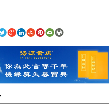
）
ww.renminbao.com/rmb/articles/2023/8/27/77375.html
: