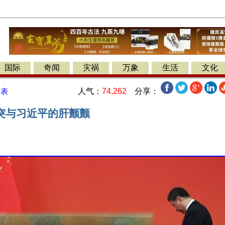
国际
奇闻
灾祸
万象
生活
文化
人气：
74,262
分享：
发表
突与习近平的肝颤颤