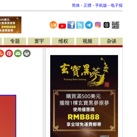
简体
-
正體
-
手机版
-
电子报
专题
寰宇
维权
视频
杂谈