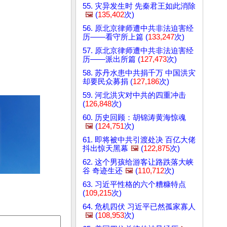
55. 灾异发生时 先秦君王如此消除
🖼️
(
135,402
次)
56. 原北京律师遭中共非法迫害经
历——看守所上篇 (
133,247
次)
57. 原北京律师遭中共非法迫害经
历——派出所篇 (
127,473
次)
58. 苏丹水患中共捐千万 中国洪灾
却要民众募捐 (
127,186
次)
59. 河北洪灾对中共的四重冲击
(
126,848
次)
60. 历史回顾：胡锦涛黄海惊魂
🖼️
(
124,751
次)
61. 即将被中共引渡处决 百亿大佬
抖出惊天黑幕
🖼️
(
122,875
次)
62. 这个男孩给游客让路跌落大峡
谷 奇迹生还
🖼️
(
110,712
次)
63. 习近平性格的六个糟糠特点
(
109,215
次)
64. 危机四伏 习近平已然孤家寡人
🖼️
(
108,953
次)