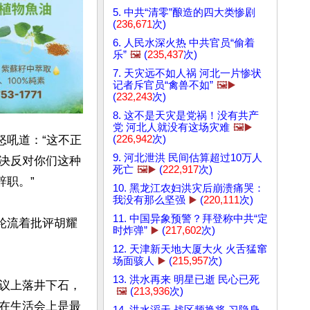
5. 中共“清零”酿造的四大类惨剧
(
236,671
次)
6. 人民水深火热 中共官员“偷着
乐”
🖼️
(
235,437
次)
7. 天灾远不如人祸 河北一片惨状
记者斥官员“禽兽不如”
🖼️▶️
(
232,243
次)
8. 这不是天灾是党祸！没有共产
党 河北人就没有这场灾难
🖼️▶️
(
226,942
次)
怒吼道：“这不正
9. 河北泄洪 民间估算超过10万人
决反对你们这种
死亡
🖼️▶️
(
222,917
次)
职。”

10. 黑龙江农妇洪灾后崩溃痛哭：
我没有那么坚强
▶️
(
220,111
次)
11. 中国异象预警？拜登称中共“定
轮流着批评胡耀
时炸弹”
▶️
(
217,602
次)
12. 天津新天地大厦大火 火舌猛窜
场面骇人
▶️
(
215,957
次)
13. 洪水再来 明星已逝 民心已死
议上落井下石，
🖼️
(
213,936
次)
在生活会上是最
14. 洪水滔天 战区频换将 习隐身