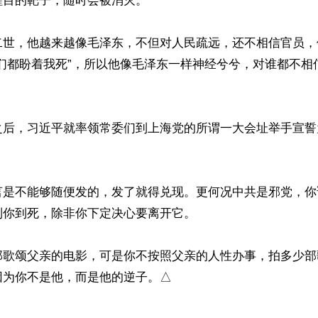
目的靶子，随时会被消灭。

二世，他越来越像毛泽东，不但对人民疏远，还不相信官员，
你们都盼着我死”，所以他像毛泽东一样神经兮兮，对谁都不相
之后，习近平就率领常委们到上海党的所谓一大会址举手宣誓
言是不能够随便发的，发了就得兑现。更何况中共是邪党，你
你到死，除非你下定决心要离开它。

部歌颂父亲的电影，可是你不按照父亲的人性办事，拍多少部
为你不是他，而是他的逆子。△
