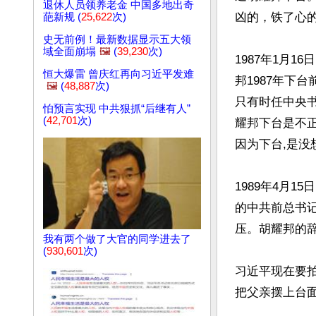
退休人员领养老金 中国多地出奇
凶的，铁了心的
葩新规 (
25,622
次)
史无前例！最新数据显示五大领
域全面崩塌
🖼️
(
39,230
次)
1987年1月
恒大爆雷 曾庆红再向习近平发难
邦1987年下
🖼️
(
48,887
次)
只有时任中央
怕预言实现 中共狠抓“后继有人”
(
42,701
次)
耀邦下台是不
因为下台,是没
1989年4月
的中共前总书
压。胡耀邦的辞
我有两个做了大官的同学进去了
(
930,601
次)
习近平现在要
把父亲摆上台面