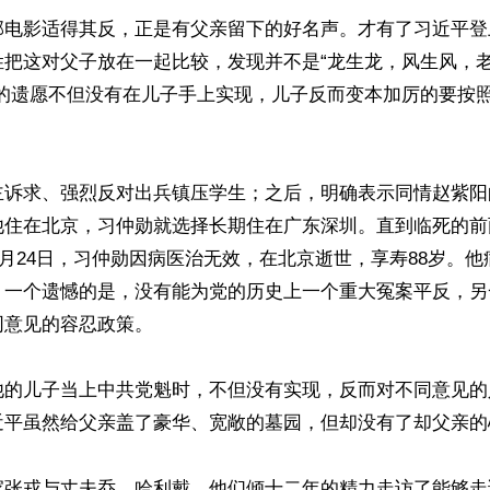
部电影适得其反，正是有父亲留下的好名声。才有了习近平登
姓把这对父子放在一起比较，发现并不是“龙生龙，风生风，
亲的遗愿不但没有在儿子手上实现，儿子反而变本加厉的要按
主诉求、强烈反对出兵镇压学生；之后，明确表示同情赵紫阳
他住在北京，习仲勋就选择长期住在广东深圳。直到临死的前
年5月24日，习仲勋因病医治无效，在北京逝世，享寿88岁。
，一个遗憾的是，没有能为党的历史上一个重大冤案平反，另
意见的容忍政策。

他的儿子当上中共党魁时，不但没有实现，反而对不同意见的
近平虽然给父亲盖了豪华、宽敞的墓园，但却没有了却父亲的心
家张戎与丈夫乔．哈利戴，他们倾十二年的精力走访了能够走