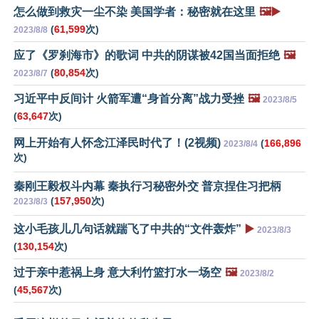
怎么做到救灾一尘不染 美国学者：秘密就在这里
🖼️▶️
(
61,599
次)
2023/8/8
应了《罗刹海市》的歌词 中共的阴谋被42国当面拒绝
🖼️
(
80,854
次)
2023/8/7
习近平中反间计 火箭军遭“身首分离”战力受挫
🖼️
2023/8/5
(
63,647
次)
网上开始有人怀念江泽民时代了！(2视频)
(
166,896
2023/8/4
次)
秦刚王毅权斗内幕 秦执行习秘密外交 普京捏住习把柄
(
157,950
次)
2023/8/3
这小毛孩儿几句话就踹飞了中共的“文件轰炸”
▶️
2023/8/3
(
130,154
次)
过于亲中惹祸上身 意大利竹篮打水一场空
🖼️
2023/8/2
(
45,567
次)