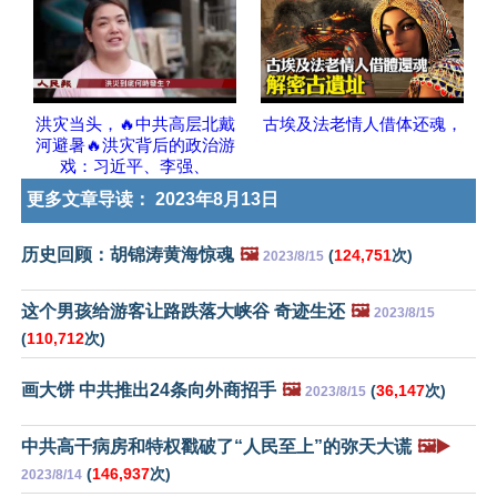
洪灾当头，🔥中共高层北戴
古埃及法老情人借体还魂，
河避暑🔥洪灾背后的政治游
戏：习近平、李强、
更多文章导读：
2023年8月13日
历史回顾：胡锦涛黄海惊魂
🖼️
(
124,751
次)
2023/8/15
这个男孩给游客让路跌落大峡谷 奇迹生还
🖼️
2023/8/15
(
110,712
次)
画大饼 中共推出24条向外商招手
🖼️
(
36,147
次)
2023/8/15
中共高干病房和特权戳破了“人民至上”的弥天大谎
🖼️▶️
(
146,937
次)
2023/8/14