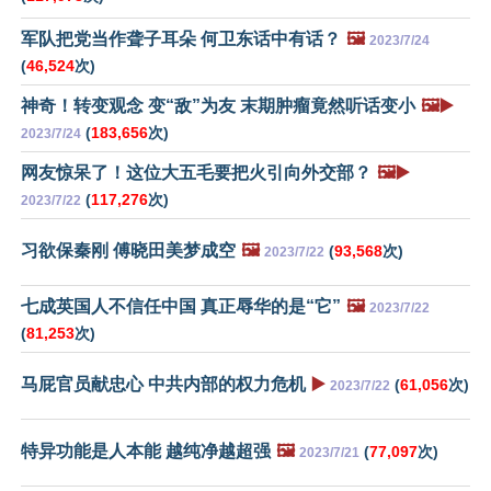
军队把党当作聋子耳朵 何卫东话中有话？
🖼️
2023/7/24
(
46,524
次)
神奇！转变观念 变“敌”为友 末期肿瘤竟然听话变小
🖼️▶️
(
183,656
次)
2023/7/24
网友惊呆了！这位大五毛要把火引向外交部？
🖼️▶️
(
117,276
次)
2023/7/22
习欲保秦刚 傅晓田美梦成空
🖼️
(
93,568
次)
2023/7/22
七成英国人不信任中国 真正辱华的是“它”
🖼️
2023/7/22
(
81,253
次)
马屁官员献忠心 中共内部的权力危机
▶️
(
61,056
次)
2023/7/22
特异功能是人本能 越纯净越超强
🖼️
(
77,097
次)
2023/7/21