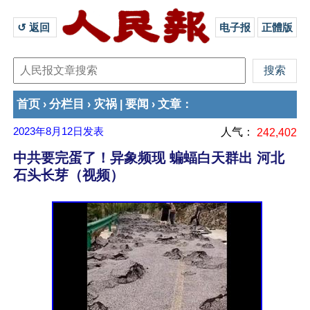
↺ 返回 
电子报
正體版
首页
分栏目
灾祸
要闻
文章
›
›
|
›
：
2023年8月12日
发表
人气：
242,402
中共要完蛋了！异象频现 蝙蝠白天群出 河北
石头长芽（视频）