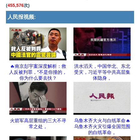
(
455,576
次)
人民报视频:
🔥南京彭宇案深度解析：救
洪水滔天，中国华北、东北
人反被判罪，“不是你撞的，
受灾，习近平等中共高层集
你为什么要去扶？
体隐身，
火箭军高层重组的三大不寻
乌鲁木齐大火与白纸革命🔥
常之处，
乌鲁木齐火灾引爆全国范围
的白纸革命，