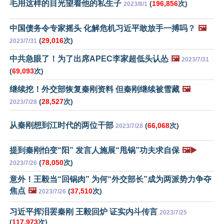
毛用这样的目光望着他的私生子
(
196,856
次)
2023/8/1
中国债务令专家摇头 化解危机习近平敢放手一搏吗？
🖼️
(
29,016
次)
2023/7/31
中共急眼了！为了出席APEC李家超低头认怂
🖼️
2023/7/31
(
69,093
次)
继续挖！外交部恢复秦刚资料 但秦刚继续被雪藏
🖼️
(
28,527
次)
2023/7/28
从秦刚想到江时代的两位干部
(
66,068
次)
2023/7/28
提到秦刚怕变“阳” 发言人施展“甩锅”功夫求自保
🖼️▶️
(
78,050
次)
2023/7/26
意外！王毅当“回锅肉” 为何“外交部长”成为两派势力争夺
焦点
🖼️
(
37,510
次)
2023/7/26
习近平挥泪罢秦刚 王毅回炉 证实内斗传言
2023/7/25
(
117,973
次)