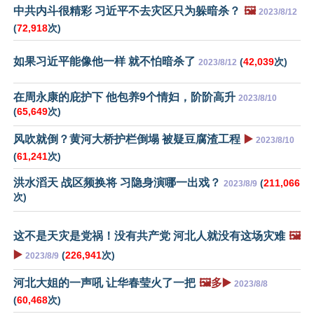
中共内斗很精彩 习近平不去灾区只为躲暗杀？
🖼️
2023/8/12
(
72,918
次)
如果习近平能像他一样 就不怕暗杀了
(
42,039
次)
2023/8/12
在周永康的庇护下 他包养9个情妇，阶阶高升
2023/8/10
(
65,649
次)
风吹就倒？黄河大桥护栏倒塌 被疑豆腐渣工程
▶️
2023/8/10
(
61,241
次)
洪水滔天 战区频换将 习隐身演哪一出戏？
(
211,066
2023/8/9
次)
这不是天灾是党祸！没有共产党 河北人就没有这场灾难
🖼️
▶️
(
226,941
次)
2023/8/9
河北大姐的一声吼 让华春莹火了一把
🖼️多▶️
2023/8/8
(
60,468
次)