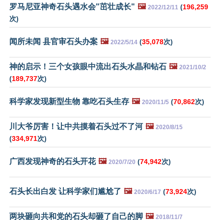
罗马尼亚神奇石头遇水会"茁壮成长"
🖼️
(
196,259
2022/12/11
次)
闻所未闻 县官审石头办案
🖼️
(
35,078
次)
2022/5/14
神的启示！三个女孩眼中流出石头水晶和钻石
🖼️
2021/10/2
(
189,737
次)
科学家发现新型生物 靠吃石头生存
🖼️
(
70,862
次)
2020/11/5
川大爷厉害！让中共摸着石头过不了河
🖼️
2020/8/15
(
334,971
次)
广西发现神奇的石头开花
🖼️
(
74,942
次)
2020/7/20
石头长出白发 让科学家们尴尬了
🖼️
(
73,924
次)
2020/6/17
两块砸向共和党的石头却砸了自己的脚
🖼️
2018/11/7