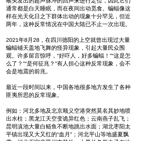
喉头发出的超声脉冲的回声来进行定位，因此它们
通常都是白天睡眠，而在夜间出动觅食。蝙蝠像这
样在光天化日之下群体出动的现象十分罕见，但近
两年，这种反常情况在中国大陆已不止一次出现。

2021年8月28，在四川德阳的上空就曾出现过大量
蝙蝠铺天盖地飞舞的怪异现象，引起大量民众围
观。许多留言惊呼，“好吓人，好多蝙蝠！”“这是怎
么了？”“是何征兆？”有人担心这种反常现象，会不
会是地震的前兆。

最近一段时间以来，中国各地很多地方发生了各种
匪夷所思的反常现象。

例如：河北多地及北京顺义空港突然莫名其妙地喷
出水柱；黑龙江天空变诡异红色；云南燕子乱飞；
昆明滇池大量白鲢鱼不断地跳出水面；湖北枣阳太
平镇出现又大又红的“血月”；河北平山等地盛夏飘