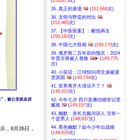
(
153,875
次)
35. 真正的衰退
🖼️
(
151,666
次)
36. 文明与野蛮的对比
🖼️
(
151,465
次)
37. 【中医医案】：断指再生
(
150,183
次)
38. 中国七大怪相
🖼️
(
150,179
次)
39. 俄罗斯二百年前的预言：2024
年普京将被人替换
🖼️▶️
(
149,775
次)
40. 小笑话：江绵恒问邓文迪被退
货原因
🖼️
(
149,734
次)
41. 世界离开大清活不了？
🖼️
(
149,310
次)
水”，被公安抓走训
42. 今年七夕 四川直播结婚登记变
尴尬
🖼️
(
149,197
次)
43. 幽默：首长北戴河训人 没有一
个是男人 (
148,837
次)
44. 黑色幽默？如今少年出战狼
示，8月26日，
(
148,426
次)

