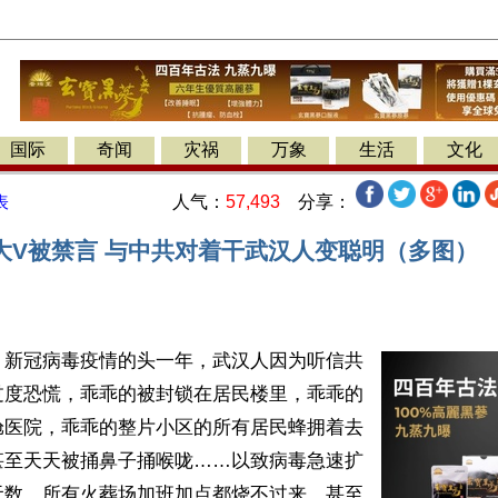
国际
奇闻
灾祸
万象
生活
文化
人气：
57,493
分享：
表
大V被禁言 与中共对着干武汉人变聪明（多图）
】新冠病毒疫情的头一年，武汉人因为听信共
过度恐慌，乖乖的被封锁在居民楼里，乖乖的
舱医院，乖乖的整片小区的所有居民蜂拥着去
甚至天天被捅鼻子捅喉咙……以致病毒急速扩
无数，所有火葬场加班加点都烧不过来，甚至