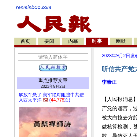
首页
要闻
内幕
时事
幽默
2023年9月2日
发
听信共产党
重点推荐文章
李泰正
2023年9月2日
解放军悬了 美军绝对阻挡中共进
【人民报消息
入西太平洋
🖼️
(
44,778
次)
产党的谎言，
被大白拉去方
做核算检测，
散，导致死人