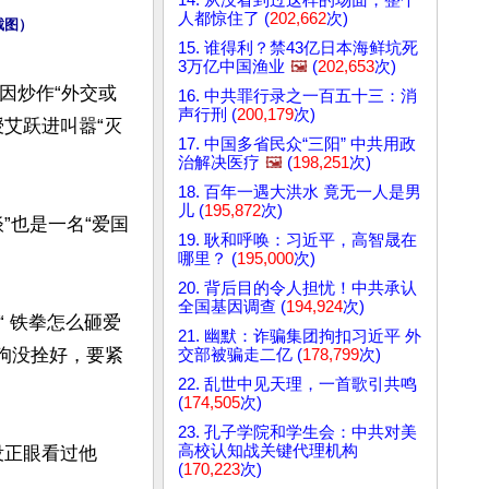
人都惊住了 (
202,662
次)
截图）
15. 谁得利？禁43亿日本海鲜坑死
3万亿中国渔业
🖼️
(
202,653
次)
因炒作“外交或
16. 中共罪行录之一百五十三：消
声行刑 (
200,179
次)
艾跃进叫嚣“灭
17. 中国多省民众“三阳” 中共用政
治解决医疗
🖼️
(
198,251
次)
18. 百年一遇大洪水 竟无一人是男
儿 (
195,872
次)
”也是一名“爱国
19. 耿和呼唤：习近平，高智晟在
哪里？ (
195,000
次)
20. 背后目的令人担忧！中共承认
全国基因调查 (
194,924
次)
“ 铁拳怎么砸爱
21. 幽默：诈骗集团拘扣习近平 外
“狗没拴好，要紧
交部被骗走二亿 (
178,799
次)
22. 乱世中见天理，一首歌引共鸣
(
174,505
次)
23. 孔子学院和学生会：中共对美
高校认知战关键代理机构
没正眼看过他
(
170,223
次)