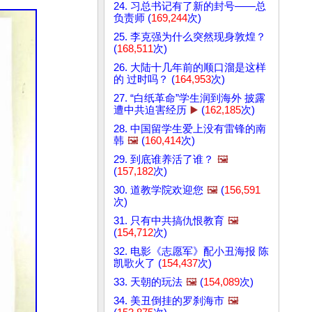
24. 习总书记有了新的封号——总
负责师 (
169,244
次)
25. 李克强为什么突然现身敦煌？
(
168,511
次)
26. 大陆十几年前的顺口溜是这样
的 过时吗？ (
164,953
次)
27. “白纸革命”学生润到海外 披露
遭中共迫害经历
▶️
(
162,185
次)
28. 中国留学生爱上没有雷锋的南
韩
🖼️
(
160,414
次)
29. 到底谁养活了谁？
🖼️
(
157,182
次)
30. 道教学院欢迎您
🖼️
(
156,591
次)
31. 只有中共搞仇恨教育
🖼️
(
154,712
次)
32. 电影《志愿军》配小丑海报 陈
凯歌火了 (
154,437
次)
33. 天朝的玩法
🖼️
(
154,089
次)
34. 美丑倒挂的罗刹海市
🖼️