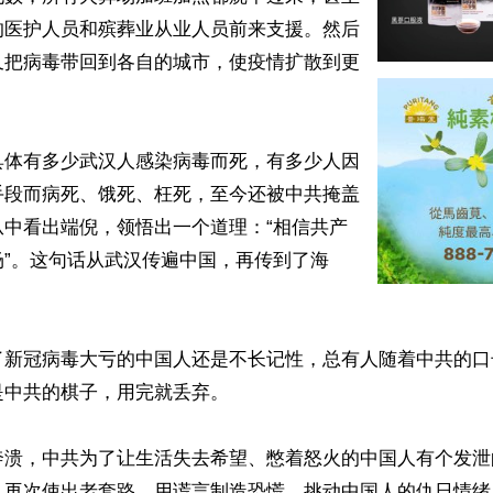
的医护人员和殡葬业从业人员前来支援。然后
又把病毒带回到各自的城市，使疫情扩散到更
具体有多少武汉人感染病毒而死，有多少人因
手段而病死、饿死、枉死，至今还被中共掩盖
从中看出端倪，领悟出一个道理：“相信共产
场”。这句话从武汉传遍中国，再传到了海
了新冠病毒大亏的中国人还是不长记性，总有人随着中共的口
中共的棋子，用完就丢弃。

奔溃，中共为了让生活失去希望、憋着怒火的中国人有个发泄
，再次使出老套路，用谎言制造恐慌，挑动中国人的仇日情绪