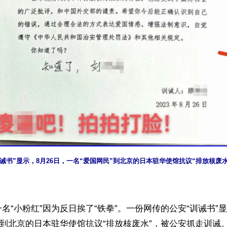
诫书”显示，8月26日，一名“爱国网民”到北京的日本驻华使馆抗议“排放核废
名“小粉红”因为反日挨了“铁拳”。一份网传的公安“训诫书”显
”到北京的日本驻华使馆抗议“排放核废水”，被公安抓走训诫。