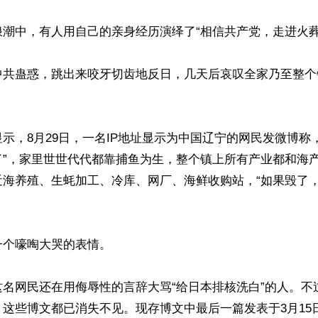
潮中，有人用自己的亲身经历演绎了“相信共产党，走进火葬场
中共蛊惑，跳出来咬牙切齿地反日，几天后哀叹全家乃至整个
示，8月29日，一名IP地址显示为中国辽宁的网民发微博称
了”，家里世世代代都靠捕鱼为生，整个镇上所有产业都和海
近海养殖、生蚝加工、冷库、网厂、海鲜收购站，“如果毁了
个嚎啕大哭的表情。

这名网民还在用侮辱性的言辞大骂“给日本排核洗白”的人。不
这些博文都已消失不见。现存博文中最后一篇发表于3月15日