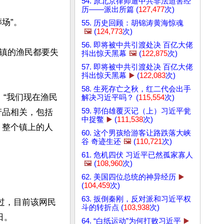
54. 原北京律师遭中共非法迫害经
历——派出所篇 (
127,477
次)
”。

55. 历史回顾：胡锦涛黄海惊魂
🖼️
(
124,773
次)
56. 即将被中共引渡处决 百亿大佬
镇的渔民都要失
抖出惊天黑幕
🖼️
(
122,875
次)
57. 即将被中共引渡处决 百亿大佬
抖出惊天黑幕
▶️
(
122,083
次)
58. 生死存亡之秋，红二代会出手
，“我们现在渔民
解决习近平吗？ (
115,554
次)
59. 郭伯雄覆灭记（上）习近平瓮
产品相关，包括
中捉鳖
▶️
(
111,538
次)
，整个镇上的人
60. 这个男孩给游客让路跌落大峡
谷 奇迹生还
🖼️
(
110,721
次)
61. 危机四伏 习近平已然孤家寡人
🖼️
(
108,960
次)
62. 美国四位总统的神异经历
▶️
(
104,459
次)
63. 扳倒秦刚，反对派和习近平权
过，目前该网民
斗的转折点 (
103,938
次)
。

64. “白纸运动”为何打败习近平
▶️