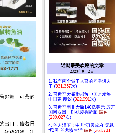
近期最受欢迎的文章
2023年9月2日
1. 我有两个做了大官的同学进去
了 (
931,357
次)
2. 习近平大撒币却称中国是发展
号起舞。可悲的
中国家 惹议 (
922,991
次)
3. 习近平南非大撒140亿美元 厉害
国网友因一则视频哭断肠
🖼️▶️
(
289,027
次)
的出口，借着日
4. 催人泪下！中共“刃民政府”无视
“忍民”的悲惨生活
🖼️▶️
(
261,701
，转移视线，让