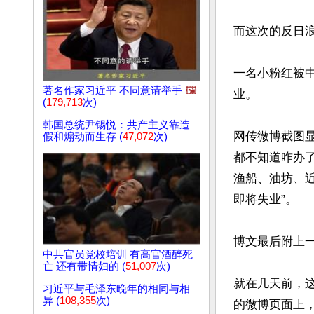
而这次的反日浪
一名小粉红被
著名作家习近平 不同意请举手
🖼️
业。

(
179,713
次)
韩国总统尹锡悦：共产主义靠造
网传微博截图显
假和煽动而生存 (
47,072
次)
都不知道咋办
渔船、油坊、
即将失业”。

博文最后附上一
中共官员党校培训 有高官酒醉死
亡 还有带情妇的 (
51,007
次)
就在几天前，
习近平与毛泽东晚年的相同与相
异 (
108,355
次)
的微博页面上，