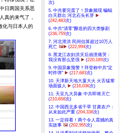
次)
中日两国关系恶
5. 中共要完蛋了！异象频现 蝙蝠
白天群出 河北石头长芽
▶️
人真的来气了，
(
242,483
次)
激化与日本人的
6. 中共“清零”酿造的四大类惨剧
(
236,759
次)
7. 河北泄洪 民间估算超过10万人
死亡
🖼️▶️
(
222,994
次)
8. 黑龙江农妇洪灾后崩溃痛哭：
我没有那么坚强
▶️
(
220,189
次)
9. 中国异象预警？拜登称中共“定
时炸弹”
▶️
(
217,683
次)
10. 天津新天地大厦大火 火舌猛窜
场面骇人
▶️
(
216,036
次)
11. 天呈九大异象 中共即将灭亡
(
210,658
次)
12. 中国西北多省干旱 甘肃农户：
从未如此严重 (
204,338
次)
13. 一定得看！两个令人震撼的真
实故事
🖼️
(
202,955
次)
14. 从没看到过这样的场面，整个