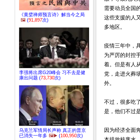
需要动员全国
《黄檗禅师预言诗》解当今之局
这些支援的人
🖼️
(
91,897
次)
多地区。

疫情三年中，
为严厉的封控
着。但是有人
李强将出席G20峰会 习不去是健
党，走进火葬
康出问题 (
73,730
次)
外。

不过，很多吃
是，他们不过是
因为经济全面
乌克兰军情局长声称 真正的普京
已消失一年多
🖼️▶️
(
100,950
次)
本排放核废水