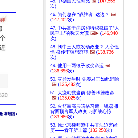
45. 中德国民性对比
🖼️
(
147,565
次)
46. 为何总在 “战胜者” 这边？
🖼️
(
147,402
次)
47. 中共高干病房和特权戳破了“人
民至上”的弥天大谎
🖼️▶️
(
146,940
次)
48. 朝中三人或发动政变？ 人心惶
惶 盛传李强想辞职
🖼️
(
138,736
次)
49. 他用十两银子改变命运
🖼️
(
136,696
次)
50. 灾异发生时 先秦君王如此消除
🖼️
(
135,483
次)
51. 大疫劫数当前 修善积德改命
🖼️
(
135,025
次)
52. 火箭军高层暗杀习遭一锅端 推
背图预言军人政变 习胆战心惊
微博截图）
(
133,986
次)
53. 原北京律师遭中共非法迫害经
历——看守所上篇 (
133,250
次)