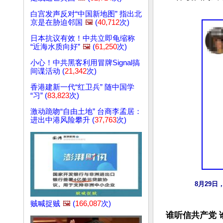
白宫发声反对“中国新地图” 指出北
京是在胁迫邻国
🖼️
(
40,712
次)
日本抗议有效！中共立即龟缩称
“近海水质向好”
🖼️
(
61,250
次)
小心！中共黑客利用冒牌Signal搞
间谍活动 (
21,342
次)
香港建新一代“红卫兵” 随中国学
“习” (
83,823
次)
激动跪吻“自由土地” 台商李孟居：
进出中港风险攀升 (
37,763
次)
8月29
贼喊捉贼
🖼️
(
166,087
次)
谁听信共产党 