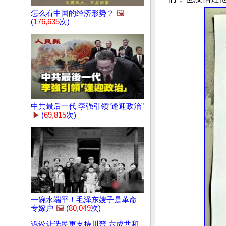
怎么看中国的经济形势？
🖼️
(
176,635
次)
中共最后一代 李强引领“逢迎政治”
▶️
(
69,815
次)
一碗水端平！毛泽东嫂子是革命
专嫁户
🖼️
(
80,049
次)
诉讼让选民更支持川普 六成共和