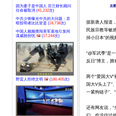
左图
因为妻子是中国人 芬兰财长顾问
任命被取消 (
41,232
次)
中共少将曝光中共的大问题：弃
据新唐人报道，
暗投明者比比皆是 (
18,738
次)
民族宗教等敏
中国人频频擅闯美军基地引发间
谍威胁担忧
🖼️
(
17,244
次)
掉小日本”的视频
“@军武季”是
反日”博主，拥有
两个“爱国大V
野蛮人拒绝文明
🖼️
(
180,405
次)
国大V头上了”
一紧狗链子”、
还有网友说，