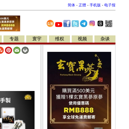
简体
-
正體
-
手机版
-
电子报
专题
寰宇
维权
视频
杂谈