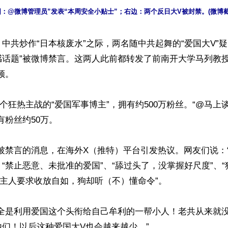
：@微博管理员”发表“本周安全小贴士”；右边：两个反日大V被封禁。(微博
中共炒作“日本核废水”之际，两名随中共起舞的“爱国大V”疑
感话题”被微博禁言。这两人此前都转发了前南开大学马列教授
。

一个狂热主战的“爱国军事博主”，拥有约500万粉丝。“@马上谈
粉丝约50万。

”被禁言的消息，在海外X（推特）平台引发热议。网友们说：
、“禁止恶意、未批准的爱国”、“舔过头了，没掌握好尺度”、
“主人要求收放自如，狗却听（不）懂命令”。

“全是利用爱国这个头衔给自己牟利的一帮小人！老共从来就