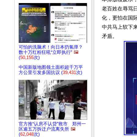
老百姓在辱骂
化，更怕在国
中共马上软下
可怕的洗脑术！向日本扔氢弹？
数十万红粉狂吼“立即执行”
🖼️
(
50,155
次)
中国新版地图领土面积超千万平
方公里引发多国抗议 (
39,431
次)
官方推“认房不认贷”救市 郑州一
区逾五万拆迁户流离失所
🖼️
(
62,048
次)