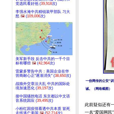
党选民看好他 (
39,918
次)
李强水淹中共精锐装甲部队 习大
怒
🖼️
(
109,006
次)
美军新手段 反击中共的一千个目
标有哪些
🖼️
(
42,964
次)
雷蒙多警告中共：美国企业在华
营商耐心正“逐渐消失” (
38,650
次)
一份网传的公安“训
战狼外交章法大乱 中共的国际处
境加速恶化 (
39,197
次)
诫。（网络截图）
接中国骚扰电话 东京都以中文语
音系统因应 (
39,495
次)
此前疑似还有一
小粉红因疫情看透中共本质 冒死
一名“爱国网民
走线逃亡美国
🖼️
(
52,714
次)