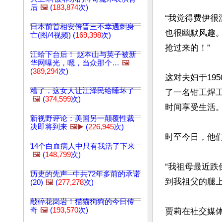
后
🖼️
(
183,874
次)
“我觉得费伊很
日本前首相安倍晋三不幸遇刺身
也很幽默风趣
亡(图/4视频) (
169,398
次)
抢过来的！”

江蛤下台后！ 赵本山与英子被新
华网曝光，嗯，当众那个…
🖼️
(
389,294
次)
这对夫妇于19
糟了，这女人让江泽民给睡坏了
了一名钳工焊
🖼️
(
374,599
次)
时间享受生活。
新视野评论：美国另一颠覆性裁
决即将到来
🖼️▶️
(
226,945
次)
时至今日，他们
14个白血病人中只有我活了下来
🖼️
(
148,799
次)
“我祖母最近跌
历史的先声─中共72年多前的承诺
到我祖父的腿上
(20)
🖼️
(
277,278
次)
敲碎花岗岩！猫猫狗狗的今日传
奇
🖼️
(
193,570
次)
贾莉在社交媒