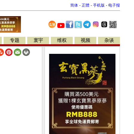
简体
-
正體
-
手机版
-
电子报
专题
寰宇
维权
视频
杂谈