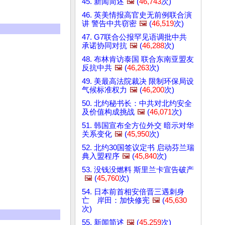
45. 新闻简述
🖼️
(
46,743
次)
46. 英美情报高官史无前例联合演
讲 警告中共窃密
🖼️
(
46,519
次)
47. G7联合公报罕见语调批中共
承诺协同对抗
🖼️
(
46,288
次)
48. 布林肯访泰国 联合东南亚盟友
反抗中共
🖼️
(
46,263
次)
49. 美最高法院裁决 限制环保局设
气候标准权力
🖼️
(
46,200
次)
50. 北约秘书长：中共对北约安全
及价值构成挑战
🖼️
(
46,071
次)
51. 韩国宣布全方位外交 暗示对华
关系变化
🖼️
(
45,950
次)
52. 北约30国签议定书 启动芬兰瑞
典入盟程序
🖼️
(
45,840
次)
53. 没钱没燃料 斯里兰卡宣告破产
🖼️
(
45,760
次)
54. 日本前首相安倍晋三遇刺身
亡 岸田：加快修宪
🖼️
(
45,630
次)
55. 新闻简述
🖼️
(
45,259
次)