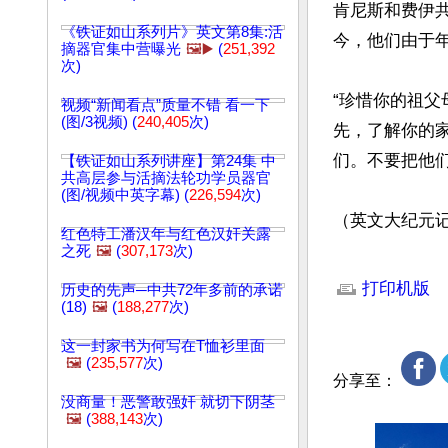
肯尼斯和费伊共
《铁证如山系列片》英文第8集:活
今，他们由于
摘器官集中营曝光
🖼️▶️
(
251,392
次)
“珍惜你的祖父
视频“新闻看点”质量不错 看一下
(图/3视频) (
240,405
次)
先，了解你的
们。不要把他们
【铁证如山系列讲座】第24集 中
共高层参与活摘法轮功学员器官
(图/视频中英字幕) (
226,594
次)
（英文大纪元记者L
红色特工潘汉年与红色汉奸关露
之死
🖼️
(
307,173
次)
文章网址: http://w
打印机版
历史的先声─中共72年多前的承诺
(18)
🖼️
(
188,277
次)
这一封家书为何写在T恤衫里面
🖼️
(
235,577
次)
分享至：
没商量！恶警敢强奸 就切下阴茎
🖼️
(
388,143
次)