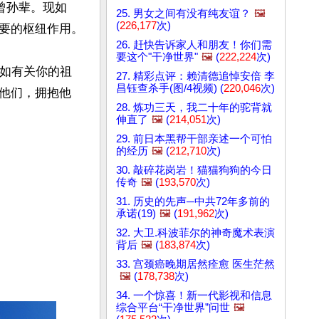
曾孙辈。现如
25. 男女之间有没有纯友谊？
🖼️
(
226,177
次)
要的枢纽作用。

26. 赶快告诉家人和朋友！你们需
要这个"干净世界"
🖼️
(
222,224
次)
比如有关你的祖
27. 精彩点评：赖清德追悼安倍 李
昌钰查杀手(图/4视频) (
220,046
次)
他们，拥抱他
28. 炼功三天，我二十年的驼背就
伸直了
🖼️
(
214,051
次)
29. 前日本黑帮干部亲述一个可怕
的经历
🖼️
(
212,710
次)
30. 敲碎花岗岩！猫猫狗狗的今日
传奇
🖼️
(
193,570
次)
31. 历史的先声─中共72年多前的
承诺(19)
🖼️
(
191,962
次)
32. 大卫.科波菲尔的神奇魔术表演
背后
🖼️
(
183,874
次)
33. 宫颈癌晚期居然痊愈 医生茫然
🖼️
(
178,738
次)
34. 一个惊喜！新一代影视和信息
综合平台“干净世界”问世
🖼️