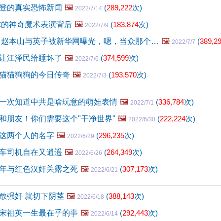
登的真实恐怖新闻
🖼️
(
289,222
次)
2022/7/14
尔的神奇魔术表演背后
🖼️
(
183,874
次)
2022/7/9
 赵本山与英子被新华网曝光，嗯，当众那个…
🖼️
(
389,2
2022/7/7
让江泽民给睡坏了
🖼️
(
374,599
次)
2022/7/6
猫猫狗狗的今日传奇
🖼️
(
193,570
次)
2022/7/3
一次知道中共是啥玩意的萌娃表情
🖼️
(
336,784
次)
2022/7/1
和朋友！你们需要这个"干净世界"
🖼️
(
222,224
次)
2022/6/30
这两个人的名字
🖼️
(
296,235
次)
2022/6/29
车司机自在又逍遥
🖼️
(
264,349
次)
2022/6/26
年与红色汉奸关露之死
🖼️
(
307,173
次)
2022/6/21
敢强奸 就切下阴茎
🖼️
(
388,143
次)
2022/6/18
宋祖英一生最在乎的事
🖼️
(
292,443
次)
2022/6/14