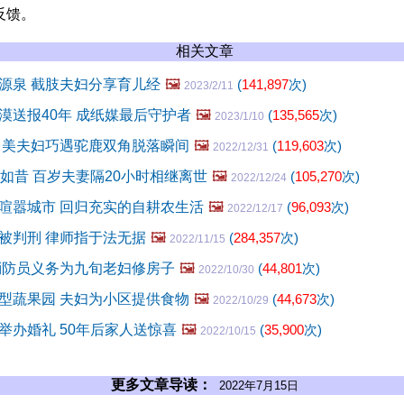
反馈。
相关文章
源泉 截肢夫妇分享育儿经
🖼️
(
141,897
次)
2023/2/11
漠送报40年 成纸媒最后守护者
🖼️
(
135,565
次)
2023/1/10
 美夫妇巧遇驼鹿双角脱落瞬间
🖼️
(
119,603
次)
2022/12/31
爱如昔 百岁夫妻隔20小时相继离世
🖼️
(
105,270
次)
2022/12/24
喧嚣城市 回归充实的自耕农生活
🖼️
(
96,093
次)
2022/12/17
被判刑 律师指于法无据
🖼️
(
284,357
次)
2022/11/15
消防员义务为九旬老妇修房子
🖼️
(
44,801
次)
2022/10/30
型蔬果园 夫妇为小区提供食物
🖼️
(
44,673
次)
2022/10/29
举办婚礼 50年后家人送惊喜
🖼️
(
35,900
次)
2022/10/15
更多文章导读：
2022年7月15日