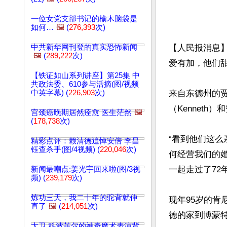
一位女党支部书记的榆木脑袋是
如何…
🖼️
(
276,393
次)
中共新华网刊登的真实恐怖新闻
【人民报消息
🖼️
(
289,222
次)
爱有加，他们
【铁证如山系列讲座】第25集 中
共政法委、610参与活摘(图/视频
中英字幕) (
226,903
次)
来自东德州的贾
（Kenneth）
宫颈癌晚期居然痊愈 医生茫然
🖼️
(
178,738
次)
“看到他们这
精彩点评：赖清德追悼安倍 李昌
钰查杀手(图/4视频) (
220,046
次)
何经营我们的婚
一起走过了72
新闻最嘲点:姜光宇回来啦(图/3视
频) (
239,179
次)
炼功三天，我二十年的驼背就伸
现年95岁的肯
直了
🖼️
(
214,051
次)
德的家到博蒙特
大卫.科波菲尔的神奇魔术表演背