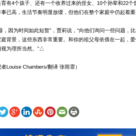
育有4个孩子、还有一个收养过来的侄女、10个孙辈和22个
年事已高，生活节奏明显放缓，但他们在整个家庭中仍起着重
母，因为时间如此短暂”，贾莉说，“向他们询问一些问题，
家庭背景，这些东西非常重要。和你的祖父母依偎在一起，爱
视为理所当然。”△

ouise Chambers/翻译 张雨霏）
ww.renminbao.com/rmb/articles/2022/7/15/74611.html