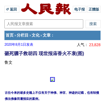
↺ 返回 
电子报
正體版
首页
分栏目
文化
文章
›
›
›
：
2020年8月1日
发表
人气：
23,828
砸死骡子救胡四 现世报庙香火不衰(图)
鲁文
古往今来的诸多史籍上不仅有关于神佛、神言、神迹的记载，也有轻慢