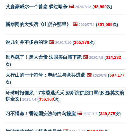
艾森豪威尔一个善念 躲过暗杀
🖼️
(
48,990
次)
2020/7/12
新华网的大实话《山仍在那里》
🖼️
(
301,069
次)
2020/7/11
说几句并不多余的话
🖼️
(
305,978
次)
2020/7/10
世界疯了！黑人命贵 法国美白霜下跪
🖼️
(
314,232
2020/7/9
次)
太行山的一个符号：申纪兰与党共进退
🖼️
(
507,177
2020/7/8
次)
环球时报傻呆！7常委逃夭夭 彭斯演讲脱口罩(多图/英文演
讲全文)
(
356,369
次)
2020/7/4
习不惜命！香港国安法与白鸟撞崖
🖼️
(
349,875
次)
2020/7/2