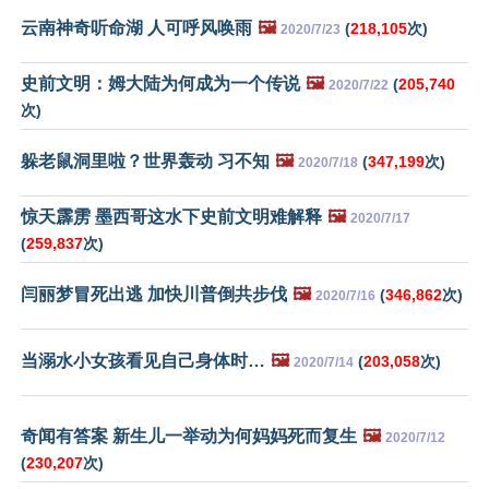
云南神奇听命湖 人可呼风唤雨
🖼️
(
218,105
次)
2020/7/23
史前文明：姆大陆为何成为一个传说
🖼️
(
205,740
2020/7/22
次)
躲老鼠洞里啦？世界轰动 习不知
🖼️
(
347,199
次)
2020/7/18
惊天霹雳 墨西哥这水下史前文明难解释
🖼️
2020/7/17
(
259,837
次)
闫丽梦冒死出逃 加快川普倒共步伐
🖼️
(
346,862
次)
2020/7/16
当溺水小女孩看见自己身体时…
🖼️
(
203,058
次)
2020/7/14
奇闻有答案 新生儿一举动为何妈妈死而复生
🖼️
2020/7/12
(
230,207
次)