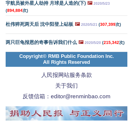
宇航员被外星人劫持 月球是人造的(下)
🖼️
2020/5/23
(
894,884
次)
杜伟猝死两天后 沈中阳登上砧板
🖼️
(
307,399
次)
2020/5/21
两只巨龟报恩的奇事告诉我们什么
🖼️
(
215,342
次)
2020/5/20
Copyright© RMB Public Foundation Inc.
All Rights Reserved
人民报网站服务条款
关于我们
反馈信箱：
editor@renminbao.com