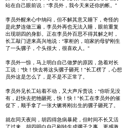
站在自己眼前说：“李员外，我今天来还你的帐。”

李员外醒来心中纳闷，但不解其意又睡下，奇怪的
是此梦连做三遍，李员外再也无法入睡，眼前重复
出现胡四的身影。正在李员外百思不得其解之时，
长工敲门进来高兴地说：“掌柜的，咱家的母驴刚生
了一头骡子，个头很大，很喜欢人。”

李员外一惊，马上明白自己做梦的原因，急着对长
工说：“快！快去将这头骡子砸死！”长工楞了，心想
员外这是怎么了，是不是不正常了。

李员外见长工站着不动，又大声斥责说：“你听见没
有，赶快去把牠砸死，快！快！”长工在李员外的催
促下，顺手拿了一张大镢将刚出生的骡子砸死了。

就在同天夜间，胡四得急病暴毙，但时间不长又活
了过来，胡四明白自己刚转生成骡子之事，更感激