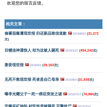
欢迎您的留言反馈。
相关文章：
偷蕃茄酱遭现世报 归还新品致信道歉
🖼️
(
31,272
2019/8/22
次)
目犍连神通惊人 却为这被人砸死
🖼️
(
454,242
次)
2019/1/27
妻妾现世报
🖼️
(
39,163
次)
2018/4/3
见死不救现世报 死者是自己母亲
🖼️
(
31,938
次)
2015/8/4
曝李光耀父子一死一癌症突发之谜
🖼️
(
76,984
次)
2015/7/17
安徽采矿地陷 村民拆房被砸死 百警抢尸
🖼️
2015/3/10