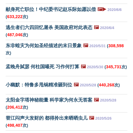
献身死亡职位！中纪委书记赵乐际如愿以偿
🖼️▶️
2020/6/6
(
633,222
次)
逃生者们六四回忆屠杀 美国政府对此表态
🖼️
2020/6/4
(
487,046
次)
东非蝗灾为何如圣经描述的末日景象
🖼️
(
308,598
2020/5/31
次)
孟晚舟脦瑟 何柱国嘬死 习作何打算
🖼️
(
345,731
次)
2020/5/30
小幽默：特鲁多甩锅精准砸到位
🖼️
(
440,268
次)
2020/5/28
太阳金字塔神秘能量 科学家为何永无答案
🖼️
2020/5/28
(
206,412
次)
替江闷声大发财的 都得拎出来晒晒虫儿
🖼️
2020/5/26
(
498,407
次)