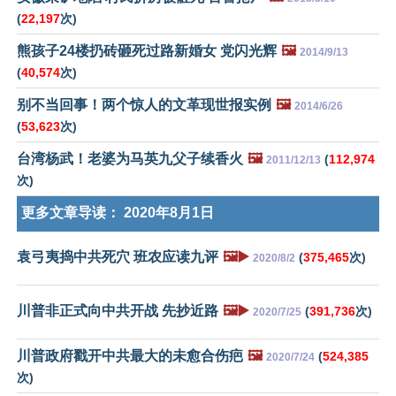
(
22,197
次)
熊孩子24楼扔砖砸死过路新婚女 党闪光辉
🖼️
2014/9/13
(
40,574
次)
别不当回事！两个惊人的文革现世报实例
🖼️
2014/6/26
(
53,623
次)
台湾杨武！老婆为马英九父子续香火
🖼️
(
112,974
2011/12/13
次)
更多文章导读：
2020年8月1日
袁弓夷捣中共死穴 班农应读九评
🖼️▶️
(
375,465
次)
2020/8/2
川普非正式向中共开战 先抄近路
🖼️▶️
(
391,736
次)
2020/7/25
川普政府戳开中共最大的未愈合伤疤
🖼️
(
524,385
2020/7/24
次)