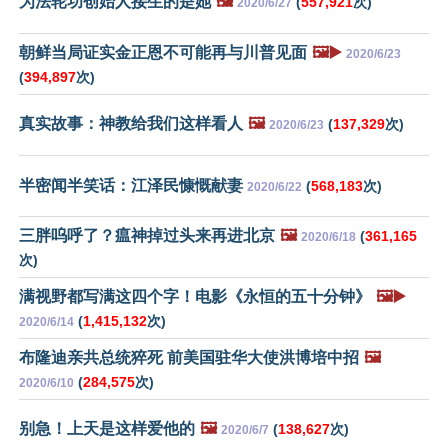
为法轮功创始人接生的是她
🖼️
(
557,921
次)
2020/6/27
朝鲜当局证实金正恩不可能再与川普见面
🖼️▶️
2020/6/23
(
394,897
次)
真实故事：神教给我们这样看人
🖼️
(
137,329
次)
2020/6/23
半密闻半笑话：江泽民慷慨献妻
(
568,183
次)
2020/6/22
三胖呜呼了？瘟神掉过头来再进北京
🖼️
(
361,165
2020/6/18
次)
满视野都写满这四个字！电影《永恒的五十分钟》
🖼️▶️
(
1,415,132
次)
2020/6/14
布隆迪亲共总统猝死 前美国驻华大使洪博培中招
🖼️
(
284,575
次)
2020/6/10
别急！上天是这样爱他的
🖼️
(
138,627
次)
2020/6/7