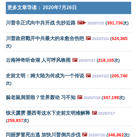
更多文章导读：
2020年7月26日
川普非正式向中共开战 先抄近路
🖼️▶️
(
391,736
次)
2020/7/25
川普政府戳开中共最大的未愈合伤疤
🖼️
(
524,385
2020/7/24
次)
云南神奇听命湖 人可呼风唤雨
🖼️
(
218,105
次)
2020/7/23
史前文明：姆大陆为何成为一个传说
🖼️
(
205,740
2020/7/22
次)
躲老鼠洞里啦？世界轰动 习不知
🖼️
(
347,199
次)
2020/7/18
惊天霹雳 墨西哥这水下史前文明难解释
🖼️
2020/7/17
(
259,837
次)
闫丽梦冒死出逃 加快川普倒共步伐
🖼️
(
346,862
次)
2020/7/16