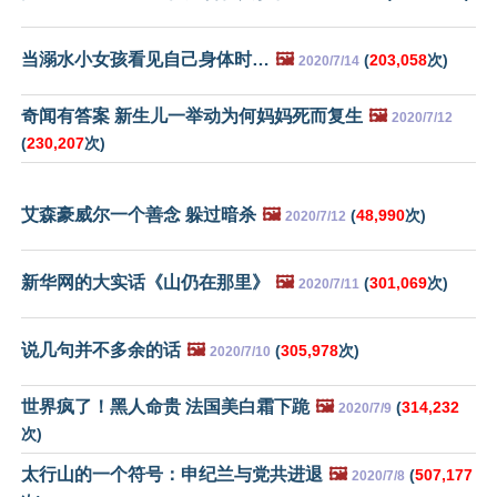
当溺水小女孩看见自己身体时…
🖼️
(
203,058
次)
2020/7/14
奇闻有答案 新生儿一举动为何妈妈死而复生
🖼️
2020/7/12
(
230,207
次)
艾森豪威尔一个善念 躲过暗杀
🖼️
(
48,990
次)
2020/7/12
新华网的大实话《山仍在那里》
🖼️
(
301,069
次)
2020/7/11
说几句并不多余的话
🖼️
(
305,978
次)
2020/7/10
世界疯了！黑人命贵 法国美白霜下跪
🖼️
(
314,232
2020/7/9
次)
太行山的一个符号：申纪兰与党共进退
🖼️
(
507,177
2020/7/8