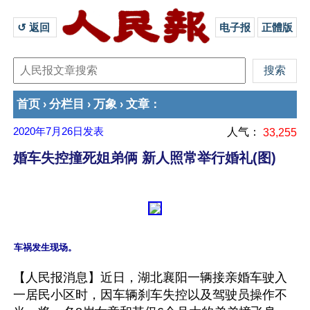
↺ 返回 
电子报
正體版
首页
分栏目
万象
文章
›
›
›
：
2020年7月26日
发表
人气：
33,255
婚车失控撞死姐弟俩 新人照常举行婚礼(图)
【人民报消息】近日，湖北襄阳一辆接亲婚车驶入
一居民小区时，因车辆刹车失控以及驾驶员操作不