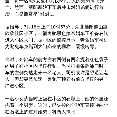
当，将一名8岁女童和其仅6个月大的弟弟撞飞身
亡。然而，新郎新娘下车后并未对姐弟俩进行救
治，而是照常举行婚礼。

据报导，7月18日上午10时57分，湖北襄阳连山路
欣欣佳园小区，一辆奔驰黑色接亲婚车正准备右转
进入小区大门。据小区的监控显示，奔驰婚车司机
为避免车身蹭到大门岗亭的栅栏，缓缓转弯。

当时，奔驰车的前方左右两侧有两名提着红色袋子
的男子在小区内指挥行驶。当司机准备踩油门时，
车的左侧突然走来一名老人。司机或许是想避让老
人，但却突然加速，奔驰车顶着右前方指挥的男子
冲进小区。

一名小女孩当时正坐在小区的石墩上，她的怀里还
抱着一个男婴。这时，已失控的奔驰车直接冲向坐
在石墩上的这对姐弟，将两人撞飞。
