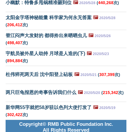
小幽默：特鲁多甩锅精准砸到位
🖼️
(
440,268
次)
2020/5/28
太阳金字塔神秘能量 科学家为何永无答案
🖼️
2020/5/28
(
206,412
次)
替江闷声大发财的 都得拎出来晒晒虫儿
🖼️
2020/5/26
(
498,407
次)
宇航员被外星人劫持 月球是人造的(下)
🖼️
2020/5/23
(
894,884
次)
杜伟猝死两天后 沈中阳登上砧板
🖼️
(
307,399
次)
2020/5/21
两只巨龟报恩的奇事告诉我们什么
🖼️
(
215,342
次)
2020/5/20
新华网55字就把58岁驻以色列大使打发了
🖼️
2020/5/19
(
302,422
次)
Copyright© RMB Public Foundation Inc.
All Rights Reserved