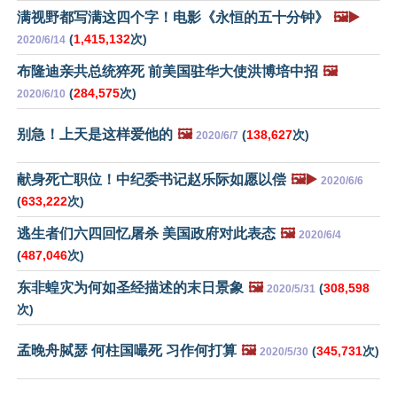
满视野都写满这四个字！电影《永恒的五十分钟》
🖼️▶️
(
1,415,132
次)
2020/6/14
布隆迪亲共总统猝死 前美国驻华大使洪博培中招
🖼️
(
284,575
次)
2020/6/10
别急！上天是这样爱他的
🖼️
(
138,627
次)
2020/6/7
献身死亡职位！中纪委书记赵乐际如愿以偿
🖼️▶️
2020/6/6
(
633,222
次)
逃生者们六四回忆屠杀 美国政府对此表态
🖼️
2020/6/4
(
487,046
次)
东非蝗灾为何如圣经描述的末日景象
🖼️
(
308,598
2020/5/31
次)
孟晚舟脦瑟 何柱国嘬死 习作何打算
🖼️
(
345,731
次)
2020/5/30