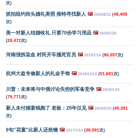
次)
抓拍纽约街头婚礼美照 推特寻找新人
🖼️
(
48,409
2020/8/12
次)
美一对新人结婚收礼 只要70份学习用品
🖼️
2019/7/28
(
28,472
次)
河南强拆染血 村民开车撞死官员
🖼️
(
90,057
次)
2019/7/16
杭州大盗专偷新人的礼金手饰
🖼️
(
51,681
次)
2018/12/18
川普：未来将与中俄讨论失控的军备竞争
🖼️
2018/12/4
(
79,771
次)
新人未付婚宴钱跑了 老板：20年仅见
🖼️
(
45,391
2018/5/15
次)
9旬"花童"比新人还抢镜
🖼️
(
38,091
次)
2017/7/14