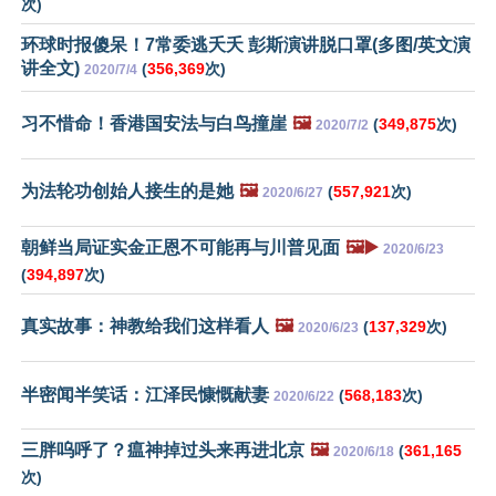
次)
环球时报傻呆！7常委逃夭夭 彭斯演讲脱口罩(多图/英文演
讲全文)
(
356,369
次)
2020/7/4
习不惜命！香港国安法与白鸟撞崖
🖼️
(
349,875
次)
2020/7/2
为法轮功创始人接生的是她
🖼️
(
557,921
次)
2020/6/27
朝鲜当局证实金正恩不可能再与川普见面
🖼️▶️
2020/6/23
(
394,897
次)
真实故事：神教给我们这样看人
🖼️
(
137,329
次)
2020/6/23
半密闻半笑话：江泽民慷慨献妻
(
568,183
次)
2020/6/22
三胖呜呼了？瘟神掉过头来再进北京
🖼️
(
361,165
2020/6/18
次)