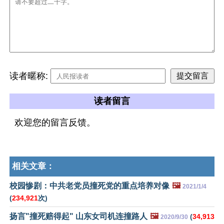
读者暱称:
读者留言
欢迎您的留言反馈。
相关文章：
校园惨剧：中共老党员撞死党的重点培养对像
🖼️
2021/1/4
(
234,921
次)
扬言"撞死赔得起" 山东女司机连撞路人
🖼️
(
34,913
2020/9/30