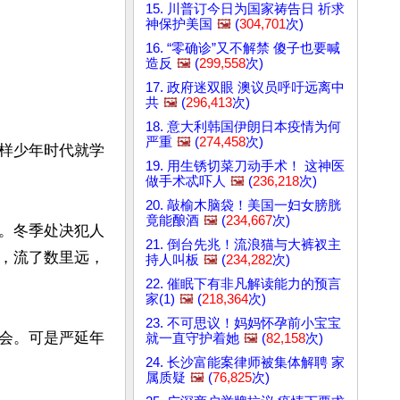
15. 川普订今日为国家祷告日 祈求
神保护美国
🖼️
(
304,701
次)
16. “零确诊”又不解禁 傻子也要喊
造反
🖼️
(
299,558
次)
17. 政府迷双眼 澳议员呼吁远离中
共
🖼️
(
296,413
次)
18. 意大利韩国伊朗日本疫情为何
严重
🖼️
(
274,458
次)
样少年时代就学
19. 用生锈切菜刀动手术！ 这神医
做手术忒吓人
🖼️
(
236,218
次)
20. 敲榆木脑袋！美国一妇女膀胱
竟能酿酒
🖼️
(
234,667
次)
。冬季处决犯人
21. 倒台先兆！流浪猫与大裤衩主
，流了数里远，
持人叫板
🖼️
(
234,282
次)
22. 催眠下有非凡解读能力的预言
家(1)
🖼️
(
218,364
次)
23. 不可思议！妈妈怀孕前小宝宝
会。可是严延年
就一直守护着她
🖼️
(
82,158
次)
24. 长沙富能案律师被集体解聘 家
属质疑
🖼️
(
76,825
次)