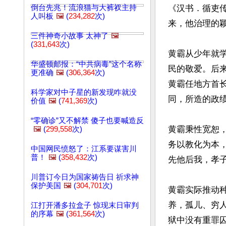
倒台先兆！流浪猫与大裤衩主持
《汉书．循吏传
人叫板
🖼️
(
234,282
次)
来，他治理的颖
三件神奇小故事 太神了
🖼️
(
331,643
次)
黄霸从少年就
华盛顿邮报：“中共病毒”这个名称
民的敬爱。后
更准确
🖼️
(
306,364
次)
黄霸任地方首
科学家对中子星的新发现咋就没
同，所造的政绩
价值
🖼️
(
741,369
次)
“零确诊”又不解禁 傻子也要喊造反
黄霸秉性宽恕
🖼️
(
299,558
次)
务以教化为本
中国网民愤怒了：江系要谋害川
普！
🖼️
(
358,432
次)
先他后我，孝子
川普订今日为国家祷告日 祈求神
保护美国
🖼️
(
304,701
次)
黄霸实际推动
养，孤儿、穷
江打开潘多拉盒子 惊现末日审判
的序幕
🖼️
(
361,564
次)
狱中没有重罪囚