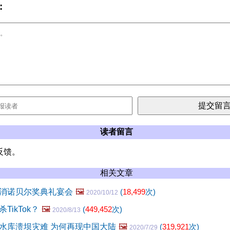
:
读者留言
反馈。
相关文章
消诺贝尔奖典礼宴会
🖼️
(
18,499
次)
2020/10/12
TikTok？
🖼️
(
449,452
次)
2020/8/13
水库溃坝灾难 为何再现中国大陆
🖼️
(
319,921
次)
2020/7/29