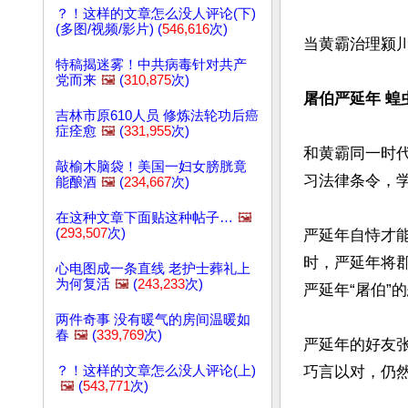
？！这样的文章怎么没人评论(下)
(多图/视频/影片) (
546,616
次)
当黄霸治理颍
特稿揭迷雾！中共病毒针对共产
党而来
🖼️
(
310,875
次)
屠伯严延年 蝗
吉林市原610人员 修炼法轮功后癌
症痊愈
🖼️
(
331,955
次)
和黄霸同一时
敲榆木脑袋！美国一妇女膀胱竟
习法律条令，学
能酿酒
🖼️
(
234,667
次)
在这种文章下面贴这种帖子…
🖼️
(
293,507
次)
严延年自恃才
时，严延年将
心电图成一条直线 老护士葬礼上
为何复活
🖼️
(
243,233
次)
严延年“屠伯”
两件奇事 没有暖气的房间温暖如
春
🖼️
(
339,769
次)
严延年的好友
？！这样的文章怎么没人评论(上)
巧言以对，仍然
🖼️
(
543,771
次)