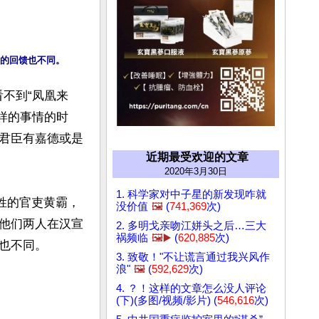
看不到“凤凰来
这样的事情的时
君臣有嘉德或是
近期最受欢迎的文章
2020年3月30日
1. 科学家对中子星的新发现咋就
姓的官吏黄霸，
没价值
🖼️
(
741,369
次)
他们两人在汉宣
2. 多明戈亲吻江姘头之后…三大
祸频临
🖼️▶️
(
620,885
次)
不同。

3. 致敬！"不让谎言通过我兴风作
浪"
🖼️
(
592,629
次)
4. ？！这样的文章怎么没人评论
(下)(多图/视频/影片) (
546,616
次)