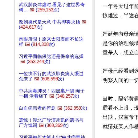
武汉肺炎肆虐时 看见了这世界奇
一年冬天过年
树…
🖼️
(
259,153
次)
惊难过，半途
改朝换代是天意 中共即将灭顶
🖼️
(
424,617
次)
严延年向母亲
肉眼所限！原来太阳表面不长这
是你的治理领
样
🖼️
(
814,398
次)
量杀人，想立自
习近平面临保党还是保命的选择
🖼️
(
353,244
次)
严母已经看到
一位快不行的武汉肺炎病人缓过
劲来了
🖼️
(
608,599
次)
明察人间的一切
中共病毒肺炎！四层裹尸袋 绳子
一捆 活着烧了
🖼️
(
348,257
次)
当时，隔邻黄
霸看不上眼，
白血病患者的痊愈
🖼️
(
362,959
次)
出缺，汉宣帝
震惊！湖北厂导演常凯的遗书与
厂方悼词
🖼️
(
369,369
次)
就猜疑某人作梗
习近平如何才能走出“中共病毒肺