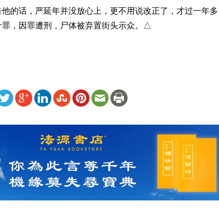
告他的话，严延年并没放心上，更不用说改正了，才过一年多
十罪，因罪遭刑，尸体被弃置街头示众。△
ww.renminbao.com/rmb/articles/2020/3/30/70649.html