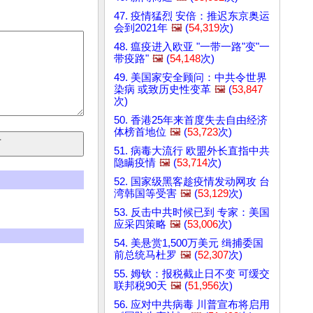
47. 疫情猛烈 安倍：推迟东京奥运
会到2021年
🖼️
(
54,319
次)
48. 瘟疫进入欧亚 "一带一路"变"一
带疫路"
🖼️
(
54,148
次)
49. 美国家安全顾问：中共令世界
染病 或致历史性变革
🖼️
(
53,847
次)
50. 香港25年来首度失去自由经济
体榜首地位
🖼️
(
53,723
次)
51. 病毒大流行 欧盟外长直指中共
隐瞒疫情
🖼️
(
53,714
次)
52. 国家级黑客趁疫情发动网攻 台
湾韩国等受害
🖼️
(
53,129
次)
53. 反击中共时候已到 专家：美国
应采四策略
🖼️
(
53,006
次)
54. 美悬赏1,500万美元 缉捕委国
前总统马杜罗
🖼️
(
52,307
次)
55. 姆钦：报税截止日不变 可缓交
联邦税90天
🖼️
(
51,956
次)
56. 应对中共病毒 川普宣布将启用