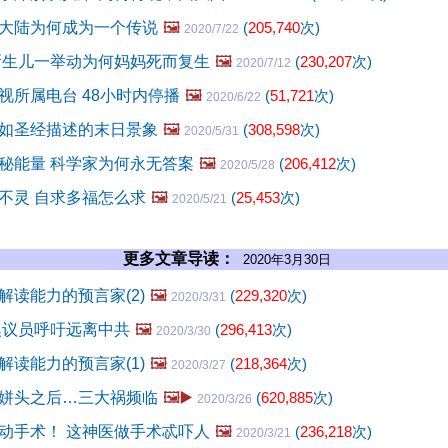
大陆为何成为一个传说
🖼️
(
205,740
次)
2020/7/22
新生儿一举动为何妈妈死而复生
🖼️
(
230,207
次)
2020/7/12
视所属电台 48小时内停播
🖼️
(
51,721
次)
2020/6/22
如圣经描述的末日景象
🖼️
(
308,598
次)
2020/5/31
秘能量 科学家为何永无答案
🖼️
(
206,412
次)
2020/5/28
不灵 自求多福怎么求
🖼️
(
25,453
次)
2020/5/21
更多文章导读：
2020年3月30日
解读能力的预言家(2)
🖼️
(
229,320
次)
2020/3/31
澳议员呼吁远离中共
🖼️
(
296,413
次)
2020/3/30
解读能力的预言家(1)
🖼️
(
218,364
次)
2020/3/27
姘头之后…三大祸频临
🖼️▶️
(
620,885
次)
2020/3/26
动手术！ 这神医做手术忒吓人
🖼️
(
236,218
次)
2020/3/21