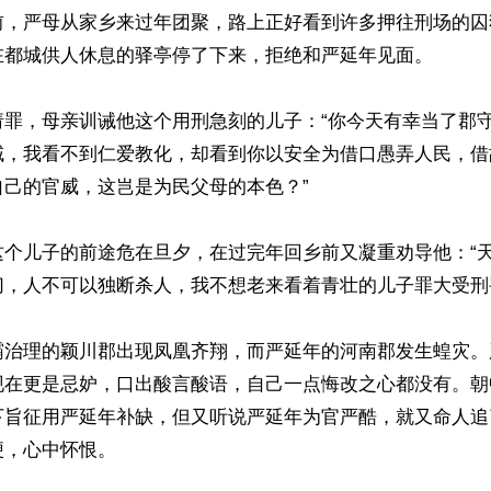
前，严母从家乡来过年团聚，路上正好看到许多押往刑场的囚
在都城供人休息的驿亭停了下来，拒绝和严延年见面。

请罪，母亲训诫他这个用刑急刻的儿子：“你今天有幸当了郡
域，我看不到仁爱教化，却看到你以安全为借口愚弄人民，借
己的官威，这岂是为民父母的本色？”

这个儿子的前途危在旦夕，在过完年回乡前又凝重劝导他：“
，人不可以独断杀人，我不想老来看着青壮的儿子罪大受刑罚
霸治理的颖川郡出现凤凰齐翔，而严延年的河南郡发生蝗灾。
现在更是忌妒，口出酸言酸语，自己一点悔改之心都没有。朝
下旨征用严延年补缺，但又听说严延年为官严酷，就又命人追
，心中怀恨。
