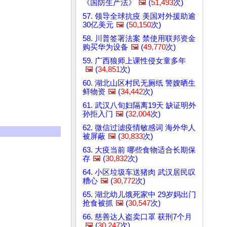
《国防生产法》
🖼️
(
51,493
次)
57. 领导全球抗疫 美国对外援助逾
30亿美元
🖼️
(
50,150
次)
58. 川普签署法案 禁使用联邦资金
购买华为设备
🖼️
(
49,770
次)
59. 广西狼师上课性侵女童多年
🖼️
(
34,851
次)
60. 湖北山区村民无厕纸 警嫂晒生
鲜物资
🖼️
(
34,442
次)
61. 武汉八旬妇隔离19天 缺证明外
孙拒入门
🖼️
(
32,004
次)
62. 微信过滤疫情敏感词 海外华人
被屏蔽
🖼️
(
30,833
次)
63. 大疫当前 哪些食物适合长期保
存
🖼️
(
30,832
次)
64. 小区垃圾车送猪肉 武汉居民叹
糟心
🖼️
(
30,772
次)
65. 湖北幼儿饿死家中 29岁妈出门
抢食被抓
🖼️
(
30,547
次)
66. 慈善达人盗卖口罩 获刑7个月
🖼️
(
30,247
次)