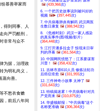
5. 中共国重症监护室里的“谋杀”
纷纷慕善举家而
🖼️
(
439,966
次)
6. 一个把历史故事说到被叫好的
视频
🖼️▶️
(
397,445
次)
7. 中共病毒肺炎有解药 武汉两医
，得到同事、人
生数日康复
🖼️
(
388,942
次)
8. 《危难时刻》武汉一家人感染
走向严罚酷刑，
的真实事件(图/视频/影片）
时非常与众不
(
364,448
次)
9. 江打开潘多拉盒子 惊现末日审
判的序幕
🖼️
(
361,564
次)
10. 中国网民愤怒了：江系要谋害
川普！
🖼️
(
358,432
次)
律为据，治理政
11. 吉林市原610人员 修炼法轮功
转为明礼尚义，
后癌症痊愈
🖼️
(
331,955
次)
蒸向善。

12. 三件神奇小故事 太神了
🖼️
(
331,643
次)
13. 特稿揭迷雾！中共病毒针对共
等不愁衣食赡
产党而来
🖼️
(
310,875
次)
园，前后八年间
14. 华盛顿邮报：“中共病毒”这个
名称更准确
🖼️
(
306,364
次)