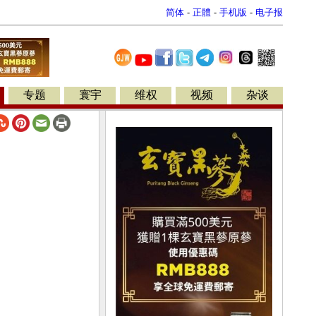
简体
-
正體
-
手机版
-
电子报
专题
寰宇
维权
视频
杂谈