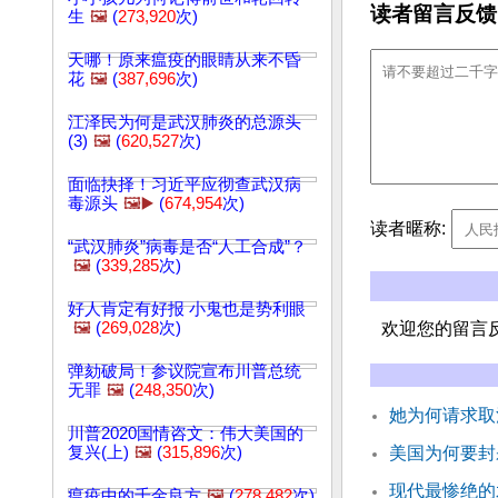
读者留言反馈
生
🖼️
(
273,920
次)
天哪！原来瘟疫的眼睛从来不昏
花
🖼️
(
387,696
次)
江泽民为何是武汉肺炎的总源头
(3)
🖼️
(
620,527
次)
面临抉择！习近平应彻查武汉病
毒源头
🖼️▶️
(
674,954
次)
读者暱称:
“武汉肺炎”病毒是否“人工合成”？
🖼️
(
339,285
次)
好人肯定有好报 小鬼也是势利眼
🖼️
(
269,028
次)
欢迎您的留言
弹劾破局！参议院宣布川普总统
无罪
🖼️
(
248,350
次)
她为何请求取
川普2020国情咨文：伟大美国的
复兴(上)
🖼️
(
315,896
次)
美国为何要封杀
现代最惨绝的
瘟疫中的千金良方
🖼️
(
278,482
次)