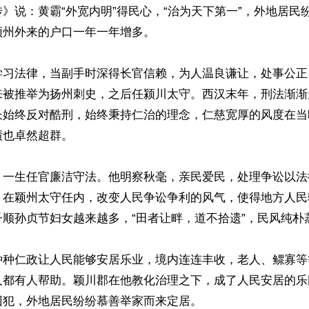
》说：黄霸“外宽内明”得民心，“治为天下第一”，外地居民
州外来的户口一年一年增多。

学习法律，当副手时深得长官信赖，为人温良谦让，处事公正
来被推举为扬州刺史，之后任颍川太守。西汉末年，刑法渐渐
长始终反对酷刑，始终秉持仁治的理念，仁慈宽厚的风度在当
也卓然超群。

，一生任官廉洁守法。他明察秋毫，亲民爱民，处理争讼以法
，在颖州太守任内，改变人民争讼争利的风气，使得地方人民
顺孙贞节妇女越来越多，“田者让畔，道不拾遗”，民风纯朴蒸
种种仁政让人民能够安居乐业，境内连连丰收，老人、鳏寡等
人都有人帮助。颖川郡在他教化治理之下，成了人民安居的乐
犯，外地居民纷纷慕善举家而来定居。
