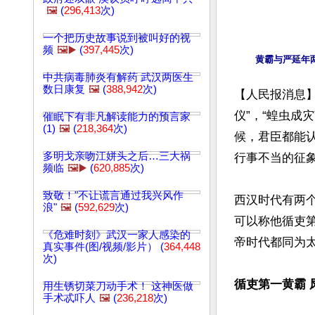
🖼️
(
296,413
次)
一个把历史故事说到被叫好的视
频
🖼️▶️
(
397,445
次)
中共病毒肺炎有解药 武汉两医生
数日康复
🖼️
(
388,942
次)
【人民报消息】
仪”，“蝗虫成
催眠下有非凡解读能力的预言家
(1)
🖼️
(
218,364
次)
候，君臣都能
多明戈亲吻江姘头之后…三大祸
行事不当的征象
频临
🖼️▶️
(
620,885
次)
致敬！"不让谎言通过我兴风作
西汉时代有两
浪"
🖼️
(
592,629
次)
可以称他循吏
《危难时刻》武汉一家人感染的
帝时代都同为
真实事件(图/视频/影片） (
364,448
次)
循吏第一黄霸 
用生锈切菜刀动手术！ 这神医做
手术忒吓人
🖼️
(
236,218
次)