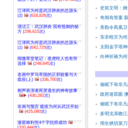
史前文明：姆
江泽民为何是武汉肺炎的总源头
(2)
🖼️
(
618,826
次)
奇闻有答案 
清洁工：武汉肺炎 我有抵御的秘
美勒令凤凰卫
方 (
296,615
次)
东非蝗灾为何
江泽民为何是武汉肺炎的总源头
太阳金字塔神
(1)
🖼️
(
642,729
次)
向神祈祷为何
阅微草堂笔记：老虎吃人也有所
选择
🖼️
(
248,645
次)
名画中罗马帝国的正邪较量与大
瘟疫(上)
🖼️
(
336,700
次)
催眠下有非凡
相声表演者死里逃生的神奇故事
政府迷双眼 
🖼️▶️
(
430,282
次)
催眠下有非凡
名画与预言 瘟疫为何从武汉开始
🖼️
(
425,080
次)
多明戈亲吻江
港星林利凭4个字抗癌成功
🖼️
用生锈切菜刀
(
320,444
次)