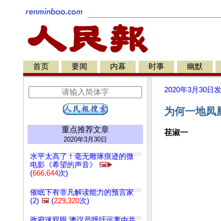
首页
要闻
内幕
时事
幽默
2020年3月30日
为何一地凤凰
重点推荐文章
荏淑一
2020年3月30日
水平太高了！毫无雕琢痕迹的微
电影《希望的声音》
🖼️▶️
(
666,644
次)
催眠下有非凡解读能力的预言家
(2)
🖼️
(
229,320
次)
政府迷双眼 澳议员呼吁远离中共