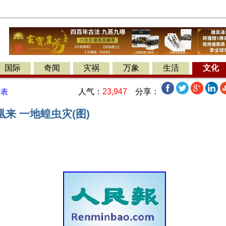
国际
奇闻
灾祸
万象
生活
文化
人气：
23,947
分享：
发表
来 一地蝗虫灾(图)