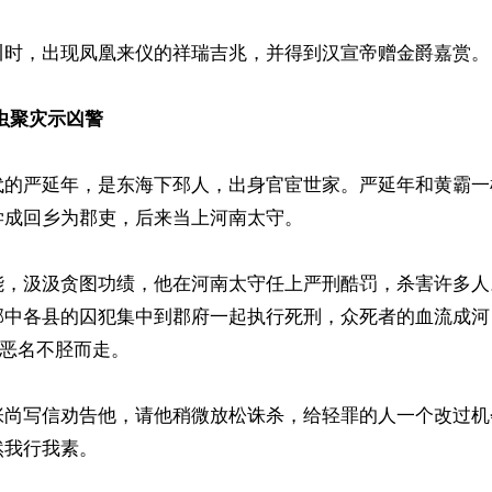
川时，出现凤凰来仪的祥瑞吉兆，并得到汉宣帝赠金爵嘉赏。

虫聚灾示凶警
代的严延年，是东海下邳人，出身官宦世家。严延年和黄霸一
成回乡为郡吏，后来当上河南太守。

能，汲汲贪图功绩，他在河南太守任上严刑酷罚，杀害许多人
郡中各县的囚犯集中到郡府一起执行死刑，众死者的血流成河
的恶名不胫而走。

张尚写信劝告他，请他稍微放松诛杀，给轻罪的人一个改过机
我行我素。
