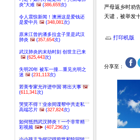
炎”大难
🖼️
(
386,659
次)
严母返乡时劝
天谴，被举发
令人震惊新闻！澳洲这是爱钱还
是爱中共
🖼️
(
348,081
次)
文章网址: http://w
原来江曾的潘多拉盒子里是武汉
打印机版
肺炎
🖼️
(
357,654
次)
武汉肺炎的末劫时刻 创世主已来
🖼️
(
625,443
次)
分享至：
失明20年 被车一撞…重见光明之
迷
🖼️
(
231,113
次)
若美专家允许进中国 将出大事
🖼️
(
611,341
次)
哭笑不得！业余间谍帮中共走私
高端芯片
🖼️
(
327,824
次)
如何抵挡武汉肺炎！一个非常精
彩视频
🖼️▶️
(
407,296
次)
小小孩儿为何记得前世和轮回转