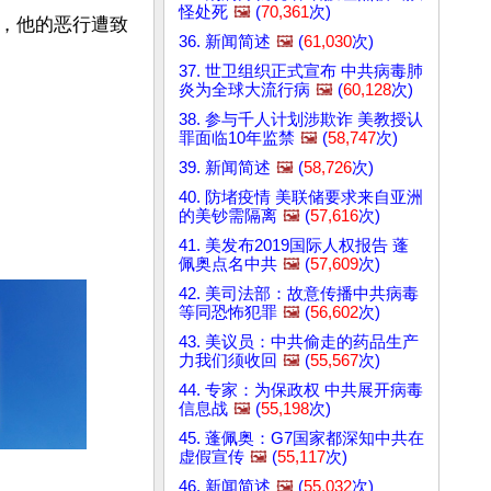
怪处死
🖼️
(
70,361
次)
，他的恶行遭致
36. 新闻简述
🖼️
(
61,030
次)
37. 世卫组织正式宣布 中共病毒肺
炎为全球大流行病
🖼️
(
60,128
次)
38. 参与千人计划涉欺诈 美教授认
罪面临10年监禁
🖼️
(
58,747
次)
39. 新闻简述
🖼️
(
58,726
次)
40. 防堵疫情 美联储要求来自亚洲
的美钞需隔离
🖼️
(
57,616
次)
41. 美发布2019国际人权报告 蓬
佩奥点名中共
🖼️
(
57,609
次)
42. 美司法部：故意传播中共病毒
等同恐怖犯罪
🖼️
(
56,602
次)
43. 美议员：中共偷走的药品生产
力我们须收回
🖼️
(
55,567
次)
44. 专家：为保政权 中共展开病毒
信息战
🖼️
(
55,198
次)
45. 蓬佩奥：G7国家都深知中共在
虚假宣传
🖼️
(
55,117
次)
46. 新闻简述
🖼️
(
55,032
次)