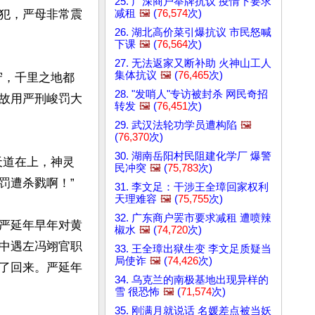
25. 广深商户举牌抗议 疫情下要求
减租
🖼️
(
76,574
次)
犯，严母非常震
26. 湖北高价菜引爆抗议 市民怒喊
下课
🖼️
(
76,564
次)
27. 无法返家又断补助 火神山工人
集体抗议
🖼️
(
76,465
次)
守，千里之地都
28. "发哨人"专访被封杀 网民奇招
故用严刑峻罚大
转发
🖼️
(
76,451
次)
29. 武汉法轮功学员遭构陷
🖼️
(
76,370
次)
30. 湖南岳阳村民阻建化学厂 爆警
天道在上，神灵
民冲突
🖼️
(
75,783
次)
遭杀戮啊！”

31. 李文足：干涉王全璋回家权利
天理难容
🖼️
(
75,755
次)
32. 广东商户罢市要求减租 遭喷辣
严延年早年对黄
椒水
🖼️
(
74,720
次)
中遇左冯翊官职
33. 王全璋出狱生变 李文足质疑当
局使诈
🖼️
(
74,426
次)
了回来。严延年
34. 乌克兰的南极基地出现异样的
雪 很恐怖
🖼️
(
71,574
次)
35. 刚满月就说话 名媛差点被当妖