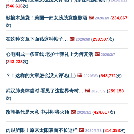
2020/3/12
(
546,616
次)
敲榆木脑袋！美国一妇女膀胱竟能酿酒
🖼️
(
234,667
2020/3/9
次)
在这种文章下面贴这种帖子…
🖼️
(
293,507
次)
2020/3/8
心电图成一条直线 老护士葬礼上为何复活
🖼️
2020/3/7
(
243,233
次)
？！这样的文章怎么没人评论(上)
🖼️
(
543,771
次)
2020/3/3
武汉肺炎肆虐时 看见了这世界奇树…
🖼️
(
259,153
2020/3/2
次)
改朝换代是天意 中共即将灭顶
🖼️
(
424,617
次)
2020/3/1
肉眼所限！原来太阳表面不长这样
🖼️
(
814,398
次)
2020/2/28