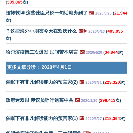
(
395,065
次)
扭转乾坤 这些谏臣只说一句话就办到了
🖼️
(
21,944
2020/5/25
次)
？这些海外小朋友今天在欢庆什么
🖼️▶️
(
403,095
2020/5/13
次)
哈尔滨疫情二次爆发 民间苦不堪言
🖼️
(
34,944
次)
2020/4/20
更多文章导读：
2020年4月1日
催眠下有非凡解读能力的预言家(2)
🖼️
(
229,320
次)
2020/3/31
政府迷双眼 澳议员呼吁远离中共
🖼️
(
296,413
次)
2020/3/30
催眠下有非凡解读能力的预言家(1)
🖼️
(
218,364
次)
2020/3/27