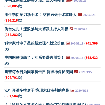
多明戈亲吻江姘头之后…三大祸频临
🖼️▶️
2020/3/26
(
620,885
次)
用生锈切菜刀动手术！ 这神医做手术忒吓人
🖼️
2020/3/21
(
236,218
次)
倒台先兆！流浪猫与大裤衩主持人叫板
🖼️
2020/3/20
(
234,282
次)
科学家对中子星的新发现咋就没价值
🖼️
(
741,369
2020/3/18
次)
中国网民愤怒了：江系要谋害川普！
🖼️
(
358,432
2020/3/16
次)
川普订今日为国家祷告日 祈求神保护美国
🖼️
2020/3/15
(
304,701
次)
江打开潘多拉盒子 惊现末日审判的序幕
🖼️
2020/3/13
(
361,564
次)
？！这样的文章怎么没人评论(下)(多图/视频/影片)