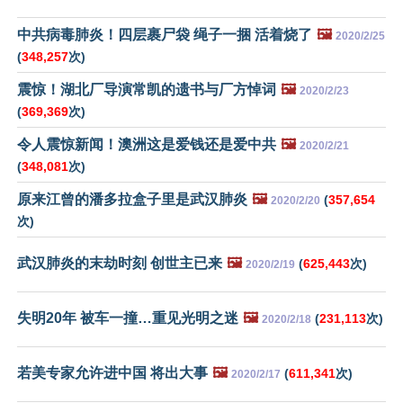
中共病毒肺炎！四层裹尸袋 绳子一捆 活着烧了
🖼️
2020/2/25
(
348,257
次)
震惊！湖北厂导演常凯的遗书与厂方悼词
🖼️
2020/2/23
(
369,369
次)
令人震惊新闻！澳洲这是爱钱还是爱中共
🖼️
2020/2/21
(
348,081
次)
原来江曾的潘多拉盒子里是武汉肺炎
🖼️
(
357,654
2020/2/20
次)
武汉肺炎的末劫时刻 创世主已来
🖼️
(
625,443
次)
2020/2/19
失明20年 被车一撞…重见光明之迷
🖼️
(
231,113
次)
2020/2/18
若美专家允许进中国 将出大事
🖼️
(
611,341
次)
2020/2/17