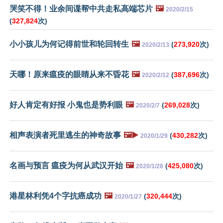
哭笑不得！业余间谍帮中共走私高端芯片
🖼️
2020/2/15
(
327,824
次)
小小孩儿为何记得前世和轮回转生
🖼️
(
273,920
次)
2020/2/13
天哪！原来瘟疫的眼睛从来不昏花
🖼️
(
387,696
次)
2020/2/12
好人肯定有好报 小鬼也是势利眼
🖼️
(
269,028
次)
2020/2/7
相声表演者死里逃生的神奇故事
🖼️▶️
(
430,282
次)
2020/1/29
名画与预言 瘟疫为何从武汉开始
🖼️
(
425,080
次)
2020/1/28
港星林利凭4个字抗癌成功
🖼️
(
320,444
次)
2020/1/27