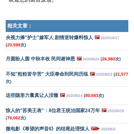
相关文章：
央视力捧"护士"嫁军人 剧情逆转爆料惊人
🖼️
2020/10/17
(
23,599
次)
月圆盼人圆 中秋丰收 民间谢神恩
🖼️
(
26,980
次)
2020/9/24
不知"粒粒皆辛苦" 大臣奉命到民间历练
🖼️
(
21,577
2020/8/22
次)
这些隐形力量真让人没辙
🖼️
(
80,663
次)
2020/8/14
惊人的"苏美王表"：8位君王统治国家24万年
🖼️
2020/6/16
(
76,062
次)
微电影《希望的声音II》的结尾处理惊人
🖼️▶️
2020/6/3