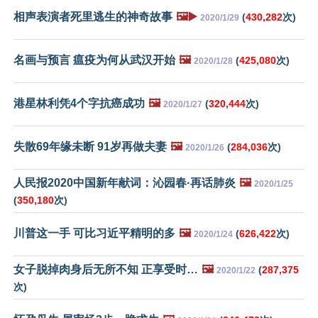
相声表演者死里逃生的神奇故事
🖼️▶️
(
430,282
次)
2020/1/29
名画与预言 瘟疫为何从武汉开始
🖼️
(
425,080
次)
2020/1/28
港星林利凭4个字抗癌成功
🖼️
(
320,444
次)
2020/1/27
失散69年缘未断 91岁再做夫妻
🖼️
(
284,036
次)
2020/1/26
人民报2020中国新年献词：沁园春·再话肺炎
🖼️
2020/1/25
(
350,180
次)
川普这一手 可比习近平精明的多
🖼️
(
626,422
次)
2020/1/24
女子脱掉肉身后无所不知 正享受时…
🖼️
(
287,375
2020/1/22
次)