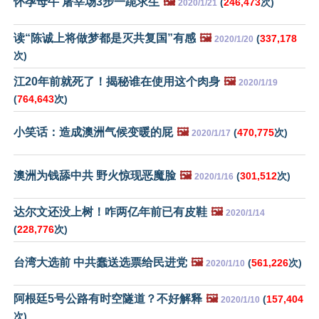
怀孕母牛 屠宰场3步一跪求生
🖼️
(
246,473
次)
2020/1/21
读“陈诚上将做梦都是灭共复国”有感
🖼️
(
337,178
2020/1/20
次)
江20年前就死了！揭秘谁在使用这个肉身
🖼️
2020/1/19
(
764,643
次)
小笑话：造成澳洲气候变暖的屁
🖼️
(
470,775
次)
2020/1/17
澳洲为钱舔中共 野火惊现恶魔脸
🖼️
(
301,512
次)
2020/1/16
达尔文还没上树！咋两亿年前已有皮鞋
🖼️
2020/1/14
(
228,776
次)
台湾大选前 中共蠢送选票给民进党
🖼️
(
561,226
次)
2020/1/10
阿根廷5号公路有时空隧道？不好解释
🖼️
(
157,404
2020/1/10
次)