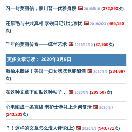
习一封美丽信，获川普一优雅身段
🖼️
(
372,893
次)
2019/5/10
还原毛与中共真相 李锐日记让北京忧
🖼️
(
465,150
2019/2/23
次)
千年的美丽传奇——缂丝艺术
🖼️
(
37,950
次)
2018/11/10
更多文章导读：
2020年3月9日
敲榆木脑袋！美国一妇女膀胱竟能酿酒
🖼️
(
234,667
2020/3/9
次)
在这种文章下面贴这种帖子…
🖼️
(
293,507
次)
2020/3/8
心电图成一条直线 老护士葬礼上为何复活
🖼️
2020/3/7
(
243,233
次)
？！这样的文章怎么没人评论(上)
🖼️
(
543,771
次)
2020/3/3