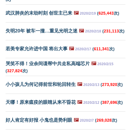
武汉肺炎的末劫时刻 创世主已来
🖼️
(
625,443
次)
2020/2/19
失明20年 被车一撞…重见光明之迷
🖼️
(
231,113
次)
2020/2/18
若美专家允许进中国 将出大事
🖼️
(
611,341
次)
2020/2/17
哭笑不得！业余间谍帮中共走私高端芯片
🖼️
2020/2/15
(
327,824
次)
小小孩儿为何记得前世和轮回转生
🖼️
(
273,920
次)
2020/2/13
天哪！原来瘟疫的眼睛从来不昏花
🖼️
(
387,696
次)
2020/2/12
好人肯定有好报 小鬼也是势利眼
🖼️
(
269,028
次)
2020/2/7