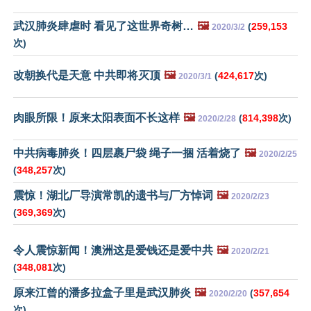
武汉肺炎肆虐时 看见了这世界奇树…
🖼️
(
259,153
2020/3/2
次)
改朝换代是天意 中共即将灭顶
🖼️
(
424,617
次)
2020/3/1
肉眼所限！原来太阳表面不长这样
🖼️
(
814,398
次)
2020/2/28
中共病毒肺炎！四层裹尸袋 绳子一捆 活着烧了
🖼️
2020/2/25
(
348,257
次)
震惊！湖北厂导演常凯的遗书与厂方悼词
🖼️
2020/2/23
(
369,369
次)
令人震惊新闻！澳洲这是爱钱还是爱中共
🖼️
2020/2/21
(
348,081
次)
原来江曾的潘多拉盒子里是武汉肺炎
🖼️
(
357,654
2020/2/20
次)