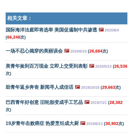
相关文章：
国际海洋法庭即将选举 美国促遏制中共渗透
🖼️
2020/8/4
(
66,248
次)
一场不忍心揭穿的美丽误会
🖼️
(
26,684
次)
2020/6/19
美青年捡到百万现金 立即上交受到表彰
🖼️
(
26,536
2020/5/14
次)
助青年返乡奔丧 新闻寻人成佳话
🖼️
(
29,663
次)
2019/10/18
巴西青年好创意 旧轮胎变成手工艺品
🖼️
(
28,382
2019/7/21
次)
19岁青年击败癌症 热爱烹饪成大厨
🖼️
(
30,902
次)
2019/6/13