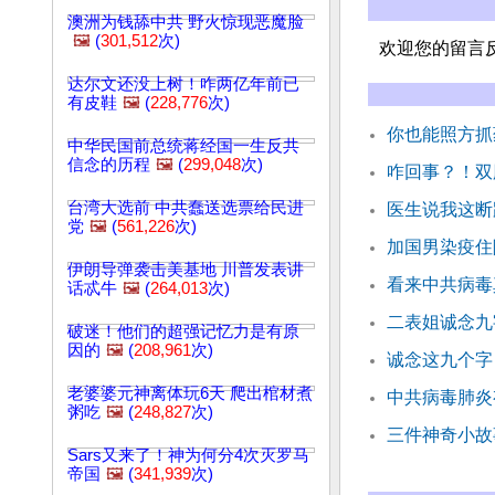
澳洲为钱舔中共 野火惊现恶魔脸
🖼️
(
301,512
次)
欢迎您的留言
达尔文还没上树！咋两亿年前已
有皮鞋
🖼️
(
228,776
次)
你也能照方抓
中华民国前总统蒋经国一生反共
信念的历程
🖼️
(
299,048
次)
咋回事？！双
台湾大选前 中共蠢送选票给民进
医生说我这断
党
🖼️
(
561,226
次)
加国男染疫住
伊朗导弹袭击美基地 川普发表讲
看来中共病毒
话忒牛
🖼️
(
264,013
次)
二表姐诚念九
破迷！他们的超强记忆力是有原
因的
🖼️
(
208,961
次)
诚念这九个字
老婆婆元神离体玩6天 爬出棺材煮
中共病毒肺炎
粥吃
🖼️
(
248,827
次)
三件神奇小故
Sars又来了！神为何分4次灭罗马
帝国
🖼️
(
341,939
次)