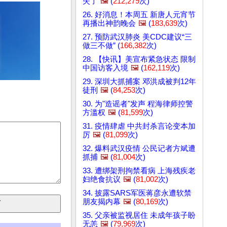
失了
🖼️
(
212,279
次)
26. 好消息！本周五 新唐人元宵节
再播出神韵晚会
🖼️
(
183,639
次)
27. 预防武汉肺炎 美CDC建议“三
做三不做” (
166,382
次)
28. 【快讯】美宣布紧急状态 限制
中国访客入境
🖼️
(
162,119
次)
29. 深圳大抓捕案 邓洪成被判12年
徒刑
🖼️
(
84,253
次)
30. 为"造谣者"发声 程海律师控警
方滥权
🖼️
(
81,599
次)
31. 疫情肆虐 中共封杀言论变本加
厉
🖼️
(
81,099
次)
32. 爆料武汉疫情 公民记者方斌遭
抓捕
🖼️
(
81,004
次)
33. 遭绑架刑拘禁看病 上海残疾老
妇绝食抗议
🖼️
(
81,002
次)
34. 披露SARS军医蒋彦永遭软禁
朋友揭内幕
🖼️
(
80,169
次)
35. 父亲被监视居住 未成年孩子盼
无恙
🖼️
(
79,969
次)