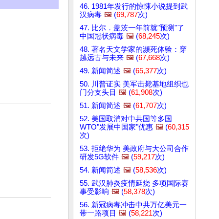
46. 1981年发行的惊悚小说提到武
汉病毒
🖼️
(
69,787
次)
47. 比尔．盖茨一年前就"预测"了
中国冠状病毒
🖼️
(
68,245
次)
48. 著名天文学家的濒死体验：穿
越远古与未来
🖼️
(
67,668
次)
49. 新闻简述
🖼️
(
65,377
次)
50. 川普证实 美军击毙基地组织也
门分支头目
🖼️
(
61,908
次)
51. 新闻简述
🖼️
(
61,707
次)
52. 美国取消对中共国等多国
WTO"发展中国家"优惠
🖼️
(
60,315
次)
53. 拒绝华为 美政府与大公司合作
研发5G软件
🖼️
(
59,217
次)
54. 新闻简述
🖼️
(
58,536
次)
55. 武汉肺炎疫情延烧 多项国际赛
事受影响
🖼️
(
58,378
次)
56. 新冠病毒冲击中共万亿美元一
带一路项目
🖼️
(
58,221
次)