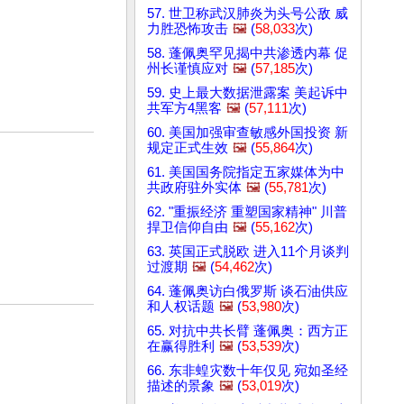
57. 世卫称武汉肺炎为头号公敌 威
力胜恐怖攻击
🖼️
(
58,033
次)
58. 蓬佩奥罕见揭中共渗透内幕 促
州长谨慎应对
🖼️
(
57,185
次)
59. 史上最大数据泄露案 美起诉中
共军方4黑客
🖼️
(
57,111
次)
60. 美国加强审查敏感外国投资 新
规定正式生效
🖼️
(
55,864
次)
61. 美国国务院指定五家媒体为中
共政府驻外实体
🖼️
(
55,781
次)
62. "重振经济 重塑国家精神" 川普
捍卫信仰自由
🖼️
(
55,162
次)
63. 英国正式脱欧 进入11个月谈判
过渡期
🖼️
(
54,462
次)
64. 蓬佩奥访白俄罗斯 谈石油供应
和人权话题
🖼️
(
53,980
次)
65. 对抗中共长臂 蓬佩奥：西方正
在赢得胜利
🖼️
(
53,539
次)
66. 东非蝗灾数十年仅见 宛如圣经
描述的景象
🖼️
(
53,019
次)