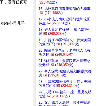
了，没有任何后
(
278,482
次)
16. 揭秘武汉病毒研究所的人和事
🖼️
(
274,498
次)
17. 小小孩儿为何记得前世和轮回
天都在心里几乎
转生
🖼️
(
273,920
次)
18. 好人肯定有好报 小鬼也是势利
眼
🖼️
(
269,028
次)
19. 川普2020国情咨文：伟大美国
的复兴(下)
🖼️
(
251,092
次)
20. 阅微草堂笔记：老虎吃人也有
所选择
🖼️
(
248,645
次)
21. 弹劾破局！参议院宣布川普总
统无罪
🖼️
(
248,350
次)
22. 令人深思 被瘟疫摧毁的强大雅
典
🖼️
(
235,816
次)
23. 川普2020国情咨文：伟大美国
的复兴(中)
🖼️
(
234,314
次)
24. 失明20年 被车一撞…重见光明
之迷
🖼️
(
231,113
次)
25. 女儿诚念大法好 恶性肿瘤消