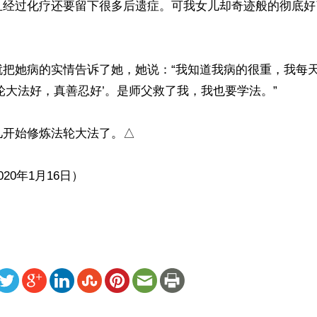
且经过化疗还要留下很多后遗症。可我女儿却奇迹般的彻底好
就把她病的实情告诉了她，她说：“我知道我病的很重，我每
轮大法好，真善忍好’。是师父救了我，我也要学法。”

开始修炼法轮大法了。△

20年1月16日）
ww.renminbao.com/rmb/articles/2020/2/19/70418.html