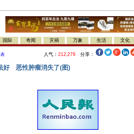
国际
奇闻
灾祸
万象
生活
文化
人气：
212,279
分享：
发表
法好 恶性肿瘤消失了(图)