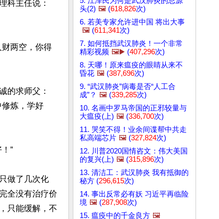
5. 江泽民为何是武汉肺炎的总源
理科主任说：
头(2)
🖼️
(
618,826
次)
6. 若美专家允许进中国 将出大事
🖼️
(
611,341
次)
7. 如何抵挡武汉肺炎！一个非常
人财两空，你得
精彩视频
🖼️▶️
(
407,296
次)
8. 天哪！原来瘟疫的眼睛从来不
昏花
🖼️
(
387,696
次)
9. “武汉肺炎”病毒是否“人工合
诚的求师父：
成”？
🖼️
(
339,285
次)
中修炼，学好
10. 名画中罗马帝国的正邪较量与
大瘟疫(上)
🖼️
(
336,700
次)
11. 哭笑不得！业余间谍帮中共走
私高端芯片
🖼️
(
327,824
次)
”

12. 川普2020国情咨文：伟大美国
的复兴(上)
🖼️
(
315,896
次)
13. 清洁工：武汉肺炎 我有抵御的
只做了几次化
秘方 (
296,615
次)
完全没有治疗价
14. 事出反常必有妖 习近平再临险
境
🖼️
(
287,908
次)
，只能缓解，不
15. 瘟疫中的千金良方
🖼️