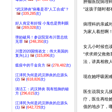
肿瘤医院病理
“这孩子随时都
“武汉肺炎”病毒是否“人工合成”？
🖼️
(
339,285
次)
好人肯定有好报 小鬼也是势利眼
病理科的亲戚
🖼️
(
269,028
次)
为家人着想啊！
弹劾破局！参议院宣布川普总统
无罪
🖼️
(
248,350
次)
女儿小时候也
川普2020国情咨文：伟大美国的
“求求师父救
复兴(上)
🖼️
(
315,896
次)
法，讲真相救人。
瘟疫中的千金良方
🖼️
(
278,482
次)
江泽民为何是武汉肺炎的总源头
现在她呼吸困难
(2)
🖼️
(
618,826
次)
清洁工：武汉肺炎 我有抵御的秘
医生说我女儿
方 (
296,615
次)
疗，医生再给
江泽民为何是武汉肺炎的总源头
值的地步了，
(1)
🖼️
(
642,729
次)