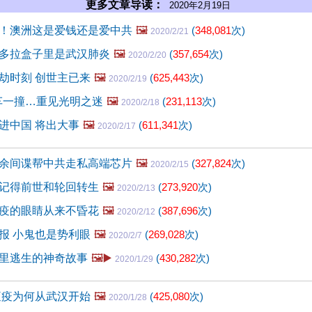
更多文章导读：
2020年2月19日
！澳洲这是爱钱还是爱中共
🖼️
(
348,081
次)
2020/2/21
多拉盒子里是武汉肺炎
🖼️
(
357,654
次)
2020/2/20
劫时刻 创世主已来
🖼️
(
625,443
次)
2020/2/19
被车一撞…重见光明之迷
🖼️
(
231,113
次)
2020/2/18
进中国 将出大事
🖼️
(
611,341
次)
2020/2/17
余间谍帮中共走私高端芯片
🖼️
(
327,824
次)
2020/2/15
记得前世和轮回转生
🖼️
(
273,920
次)
2020/2/13
疫的眼睛从来不昏花
🖼️
(
387,696
次)
2020/2/12
报 小鬼也是势利眼
🖼️
(
269,028
次)
2020/2/7
里逃生的神奇故事
🖼️▶️
(
430,282
次)
2020/1/29
瘟疫为何从武汉开始
🖼️
(
425,080
次)
2020/1/28