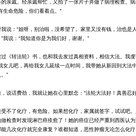
科的亲戚。经亲戚帮忙，又拍了一张片子并做了病理检查。病
有生命危险，你们看着点。”

对我说：“姐呀，别治啦，没希望了。家里又没有钱，治也是
”我说：“我知道你是为我们好，谢谢。”

读过《转法轮》书，也和我去发过真相资料，相信大法。我虔
救我女儿吧，再给我女儿延续一点时间，我带她从新回到大法
”

，说话费劲，我就让她在心里默念：“法轮大法好！真善忍好！
接受不了化疗，有危险。如果想化疗，家属就签字，试试吧。
她做检查时发现淋巴癌痊愈了！她的癌症已经严重到西医认为
哪能几次化疗就完全康复？谁都知道，恶性肿瘤无论怎么化疗