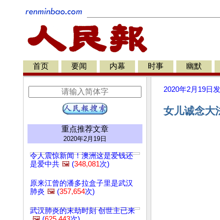
首页
要闻
内幕
时事
幽默
2020年2月19日
女儿诚念大
重点推荐文章
2020年2月19日
令人震惊新闻！澳洲这是爱钱还
是爱中共
🖼️
(
348,081
次)
原来江曾的潘多拉盒子里是武汉
肺炎
🖼️
(
357,654
次)
武汉肺炎的末劫时刻 创世主已来
🖼️
(
625,443
次)