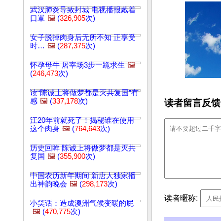
武汉肺炎导致封城 电视播报戴着
口罩
🖼️
(
326,905
次)
女子脱掉肉身后无所不知 正享受
时…
🖼️
(
287,375
次)
怀孕母牛 屠宰场3步一跪求生
🖼️
(
246,473
次)
读“陈诚上将做梦都是灭共复国”有
感
🖼️
(
337,178
次)
读者留言反馈
江20年前就死了！揭秘谁在使用
这个肉身
🖼️
(
764,643
次)
历史回眸 陈诚上将做梦都是灭共
复国
🖼️
(
355,900
次)
中国农历新年期间 新唐人独家播
出神韵晚会
🖼️
(
298,173
次)
读者暱称:
小笑话：造成澳洲气候变暖的屁
🖼️
(
470,775
次)