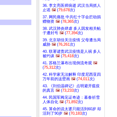
36. 李文亮医师病逝 武汉当局抓人
止谣
🖼️
(
79,678
次)
37. 网民痛批 中共红十字会拦劫捐
赠物资
🖼️
(
78,365
次)
38. 武汉肺炎肆虐 多人因发相关帖
子遭封号
🖼️
(
77,394
次)
39. 北京胡佳关注疫情 父母遭当局
威胁
🖼️
(
76,261
次)
40. 联署谴责武汉疫情是人祸 多人
被约谈
🖼️
(
75,418
次)
41. 苏格兰瀑布出现倒流奇观
🖼️
(
75,312
次)
42. 科学家无法解释 印度尼西亚四
万年前的这壁画
🖼️
(
74,011
次)
43. 《刘伯温碑记》点明避开瘟疫
的真言
🖼️
(
73,233
次)
44. 民国军阀见证奇迹：暮春祈雪
人体自化
🖼️
(
71,892
次)
45. 算命的说太婆只能活到60岁 却
活到了90岁
🖼️
(
70,183
次)