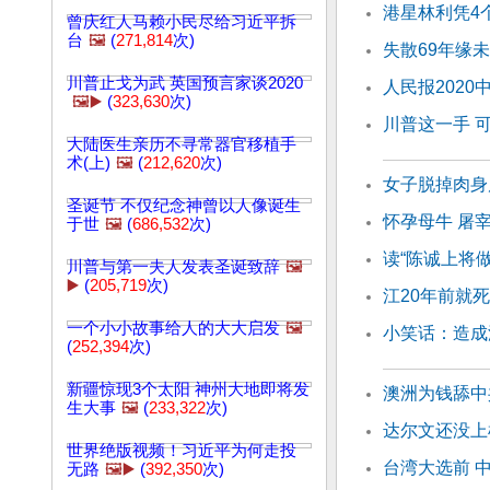
港星林利凭4
曾庆红人马赖小民尽给习近平拆
台
🖼️
(
271,814
次)
失散69年缘未
川普止戈为武 英国预言家谈2020
人民报202
🖼️▶️
(
323,630
次)
川普这一手 
大陆医生亲历不寻常器官移植手
术(上)
🖼️
(
212,620
次)
女子脱掉肉身
圣诞节 不仅纪念神曾以人像诞生
怀孕母牛 屠
于世
🖼️
(
686,532
次)
读“陈诚上将
川普与第一夫人发表圣诞致辞
🖼️
▶️
(
205,719
次)
江20年前就
一个小小故事给人的大大启发
🖼️
小笑话：造成
(
252,394
次)
新疆惊现3个太阳 神州大地即将发
澳洲为钱舔中
生大事
🖼️
(
233,322
次)
达尔文还没上
世界绝版视频！习近平为何走投
台湾大选前 
无路
🖼️▶️
(
392,350
次)