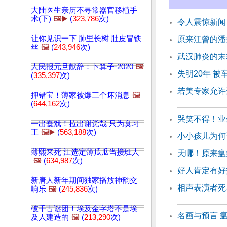
大陆医生亲历不寻常器官移植手
术(下)
🖼️▶️
(
323,786
次)
令人震惊新闻
让你见识一下 肺里长树 肚皮冒铁
原来江曾的潘
丝
🖼️
(
243,946
次)
武汉肺炎的末
人民报元旦献辞：卜算子·2020
🖼️
失明20年 
(
335,397
次)
若美专家允许
押错宝！薄家被爆三个坏消息
🖼️
(
644,162
次)
哭笑不得！业
一出蠢戏！拉出谢觉哉 只为臭习
王
🖼️▶️
(
563,188
次)
小小孩儿为何
薄熙来死 江选定薄瓜瓜当接班人
天哪！原来瘟
🖼️
(
634,987
次)
好人肯定有好
新唐人新年期间独家播放神韵交
相声表演者死
响乐
🖼️
(
245,836
次)
破千古谜团！埃及金字塔不是埃
名画与预言 
及人建造的
🖼️
(
213,290
次)