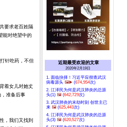
共要求老百姓隔
望能对绝望中的
段打针吃药，不但
近期最受欢迎的文章
2020年2月19日
1. 面临抉择！习近平应彻查武汉
病毒源头
🖼️▶️
(
674,954
次)
背着女儿对她丈
2. 江泽民为何是武汉肺炎的总源
劲，准备后事
头(1)
🖼️
(
642,729
次)
3. 武汉肺炎的末劫时刻 创世主已
来
🖼️
(
625,443
次)
4. 江泽民为何是武汉肺炎的总源
头(3)
🖼️
(
620,527
次)
性，我们又找到