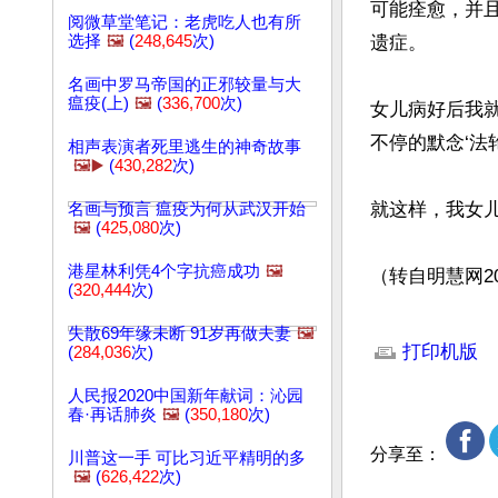
可能痊愈，并
阅微草堂笔记：老虎吃人也有所
选择
🖼️
(
248,645
次)
遗症。

名画中罗马帝国的正邪较量与大
瘟疫(上)
🖼️
(
336,700
次)
女儿病好后我
不停的默念‘法
相声表演者死里逃生的神奇故事
🖼️▶️
(
430,282
次)
就这样，我女儿
名画与预言 瘟疫为何从武汉开始
🖼️
(
425,080
次)
港星林利凭4个字抗癌成功
🖼️
（转自明慧网20
(
320,444
次)
文章网址: http://w
失散69年缘未断 91岁再做夫妻
🖼️
打印机版
(
284,036
次)
人民报2020中国新年献词：沁园
春·再话肺炎
🖼️
(
350,180
次)
分享至：
川普这一手 可比习近平精明的多
🖼️
(
626,422
次)