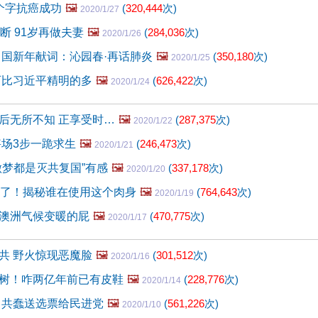
个字抗癌成功
🖼️
(
320,444
次)
2020/1/27
断 91岁再做夫妻
🖼️
(
284,036
次)
2020/1/26
0中国新年献词：沁园春·再话肺炎
🖼️
(
350,180
次)
2020/1/25
可比习近平精明的多
🖼️
(
626,422
次)
2020/1/24
后无所不知 正享受时…
🖼️
(
287,375
次)
2020/1/22
宰场3步一跪求生
🖼️
(
246,473
次)
2020/1/21
做梦都是灭共复国”有感
🖼️
(
337,178
次)
2020/1/20
死了！揭秘谁在使用这个肉身
🖼️
(
764,643
次)
2020/1/19
澳洲气候变暖的屁
🖼️
(
470,775
次)
2020/1/17
共 野火惊现恶魔脸
🖼️
(
301,512
次)
2020/1/16
树！咋两亿年前已有皮鞋
🖼️
(
228,776
次)
2020/1/14
中共蠢送选票给民进党
🖼️
(
561,226
次)
2020/1/10