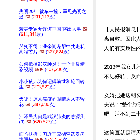
失明20年 被车一撞…重见光明之
迷
🖼️
(
231,113
次)
若美专家允许进中国 将出大事
🖼️
【人民报消息
(
611,341
次)
离自救。因此
哭笑不得！业余间谍帮中共走私
人们有实质性的
高端芯片
🖼️
(
327,824
次)
如何抵挡武汉肺炎！一个非常精
2013年我女
彩视频
🖼️▶️
(
407,296
次)
不见好转，反而
小小孩儿为何记得前世和轮回转
生
🖼️
(
273,920
次)
女婿把她送到
天哪！原来瘟疫的眼睛从来不昏
夫说：“整个
花
🖼️
(
387,696
次)
吧，活不到二十
江泽民为何是武汉肺炎的总源头
(3)
🖼️
(
620,527
次)
这简直就是晴
面临抉择！习近平应彻查武汉病
毒源头
🖼️▶️
(
674,954
次)