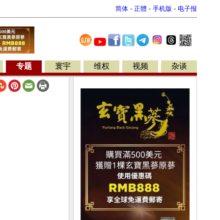
简体
-
正體
-
手机版
-
电子报
专题
寰宇
维权
视频
杂谈