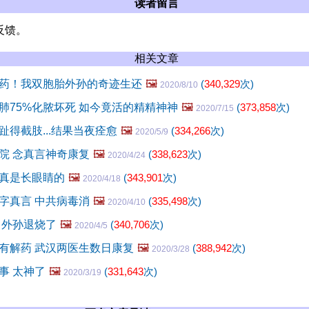
读者留言
反馈。
相关文章
药！我双胞胎外孙的奇迹生还
🖼️
(
340,329
次)
2020/8/10
肺75%化脓坏死 如今竟活的精精神神
🖼️
(
373,858
次)
2020/7/15
趾得截肢...结果当夜痊愈
🖼️
(
334,266
次)
2020/5/9
院 念真言神奇康复
🖼️
(
338,623
次)
2020/4/24
真是长眼睛的
🖼️
(
343,901
次)
2020/4/18
字真言 中共病毒消
🖼️
(
335,498
次)
2020/4/10
 外孙退烧了
🖼️
(
340,706
次)
2020/4/5
有解药 武汉两医生数日康复
🖼️
(
388,942
次)
2020/3/28
事 太神了
🖼️
(
331,643
次)
2020/3/19