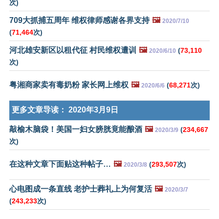
次)
709大抓捕五周年 维权律师感谢各界支持
🖼️
2020/7/10
(
71,464
次)
河北雄安新区以租代征 村民维权遭训
🖼️
(
73,110
2020/6/10
次)
粤湘商家卖有毒奶粉 家长网上维权
🖼️
(
68,271
次)
2020/6/6
更多文章导读：
2020年3月9日
敲榆木脑袋！美国一妇女膀胱竟能酿酒
🖼️
(
234,667
2020/3/9
次)
在这种文章下面贴这种帖子…
🖼️
(
293,507
次)
2020/3/8
心电图成一条直线 老护士葬礼上为何复活
🖼️
2020/3/7
(
243,233
次)