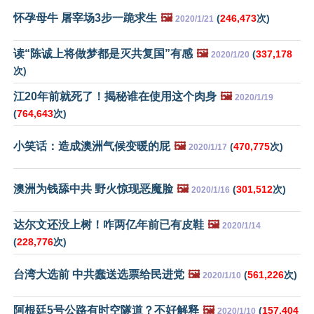
怀孕母牛 屠宰场3步一跪求生
🖼️
(
246,473
次)
2020/1/21
读“陈诚上将做梦都是灭共复国”有感
🖼️
(
337,178
2020/1/20
次)
江20年前就死了！揭秘谁在使用这个肉身
🖼️
2020/1/19
(
764,643
次)
小笑话：造成澳洲气候变暖的屁
🖼️
(
470,775
次)
2020/1/17
澳洲为钱舔中共 野火惊现恶魔脸
🖼️
(
301,512
次)
2020/1/16
达尔文还没上树！咋两亿年前已有皮鞋
🖼️
2020/1/14
(
228,776
次)
台湾大选前 中共蠢送选票给民进党
🖼️
(
561,226
次)
2020/1/10
阿根廷5号公路有时空隧道？不好解释
🖼️
(
157,404
2020/1/10