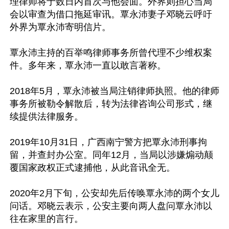
理律师将于数日内首次与他会面。外界则担心当局
会以审查为借口拖延审讯。覃永沛妻子邓晓云呼吁
外界为覃永沛寄明信片。

覃永沛主持的百举鸣律师事务所曾代理不少维权案
件。多年来，覃永沛一直以敢言著称。

2018年5月，覃永沛被当局注销律师执照。他的律师
事务所被勒令解散后，转为法律咨询公司形式，继
续提供法律服务。

2019年10月31日，广西南宁警方把覃永沛刑事拘
留，并查封办公室。同年12月，当局以涉嫌煽动颠
覆国家政权正式逮捕他，从此音讯全无。

2020年2月下旬，公安却先后传唤覃永沛的两个女儿
问话。邓晓云表示，公安主要向两人盘问覃永沛以
往在家里的言行。
