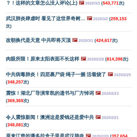
？！这样的文章怎么没人评论(上)
🖼️
(
543,771
次)
2020/3/3
武汉肺炎肆虐时 看见了这世界奇树…
🖼️
(
259,153
2020/3/2
次)
改朝换代是天意 中共即将灭顶
🖼️
(
424,617
次)
2020/3/1
肉眼所限！原来太阳表面不长这样
🖼️
(
814,398
次)
2020/2/28
中共病毒肺炎！四层裹尸袋 绳子一捆 活着烧了
🖼️
2020/2/25
(
348,257
次)
震惊！湖北厂导演常凯的遗书与厂方悼词
🖼️
2020/2/23
(
369,369
次)
令人震惊新闻！澳洲这是爱钱还是爱中共
🖼️
2020/2/21
(
348,081
次)
原来江曾的潘多拉盒子里是武汉肺炎
🖼️
(
357,654
2020/2/20