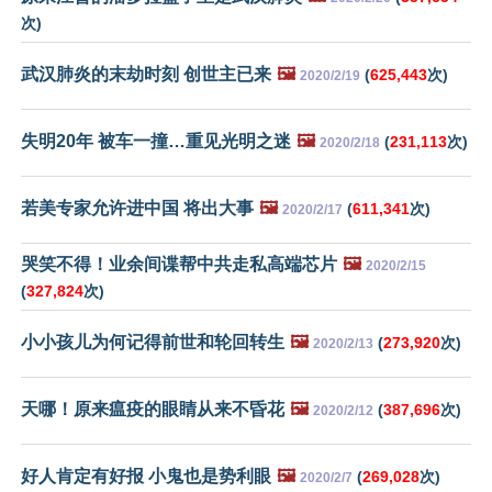
次)
武汉肺炎的末劫时刻 创世主已来
🖼️
(
625,443
次)
2020/2/19
失明20年 被车一撞…重见光明之迷
🖼️
(
231,113
次)
2020/2/18
若美专家允许进中国 将出大事
🖼️
(
611,341
次)
2020/2/17
哭笑不得！业余间谍帮中共走私高端芯片
🖼️
2020/2/15
(
327,824
次)
小小孩儿为何记得前世和轮回转生
🖼️
(
273,920
次)
2020/2/13
天哪！原来瘟疫的眼睛从来不昏花
🖼️
(
387,696
次)
2020/2/12
好人肯定有好报 小鬼也是势利眼
🖼️
(
269,028
次)
2020/2/7