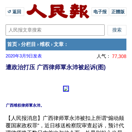
↺ 返回 
电子报
正體版
首页
分栏目
维权
文章
›
›
›
：
2020年3月9日
发表
人气：
77,308
遭政治打压 广西律师覃永沛被起诉(图)
【人民报消息】广西律师覃永沛被扣上所谓“煽动颠
覆国家政权罪”，近日移送检察院审查起诉，预计代