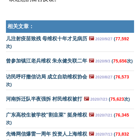
相关文章：
儿注射疫苗致残 母维权十年才见病历
🖼️
(
77,592
2020/9/27
次)
曾参加镇江老兵维权 朱永健失联二年
🖼️
(
75,656
次)
2020/9/3
访民呼吁撤信访局 成立自助维权协会
🖼️
(
76,573
2020/8/27
次)
河南拆迁队半夜强拆 村民维权被打
🖼️
(
75,623
次)
2020/7/23
广东高校生被学校"割韭菜" 挺身维权
🖼️
(
76,345
2020/7/21
次)
先锋网信爆雷一周年 投资人上海维权
🖼️
(
73,832
2020/7/13