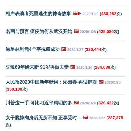
相声表演者死里逃生的神奇故事
🖼️▶️
(
430,282
次)
2020/1/29
名画与预言 瘟疫为何从武汉开始
🖼️
(
425,080
次)
2020/1/28
港星林利凭4个字抗癌成功
🖼️
(
320,444
次)
2020/1/27
失散69年缘未断 91岁再做夫妻
🖼️
(
284,036
次)
2020/1/26
人民报2020中国新年献词：沁园春·再话肺炎
🖼️
2020/1/25
(
350,180
次)
川普这一手 可比习近平精明的多
🖼️
(
626,422
次)
2020/1/24
女子脱掉肉身后无所不知 正享受时…
🖼️
(
287,375
2020/1/22
次)