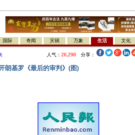
国际
奇闻
灾祸
万象
生活
文化
人气：
26,298
分享：
表
开朗基罗《最后的审判》(图)