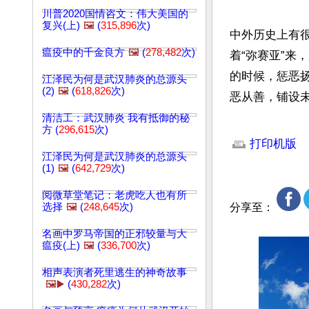
川普2020国情咨文：伟大美国的
复兴(上)
🖼️
(
315,896
次)
中外历史上有
瘟疫中的千金良方
🖼️
(
278,482
次)
着“弥赛亚”来
的时候，惩恶
江泽民为何是武汉肺炎的总源头
(2)
🖼️
(
618,826
次)
恶从善，铺设
清洁工：武汉肺炎 我有抵御的秘
文章网址: http://w
方 (
296,615
次)
打印机版
江泽民为何是武汉肺炎的总源头
(1)
🖼️
(
642,729
次)
阅微草堂笔记：老虎吃人也有所
选择
🖼️
(
248,645
次)
分享至：
名画中罗马帝国的正邪较量与大
瘟疫(上)
🖼️
(
336,700
次)
相声表演者死里逃生的神奇故事
🖼️▶️
(
430,282
次)