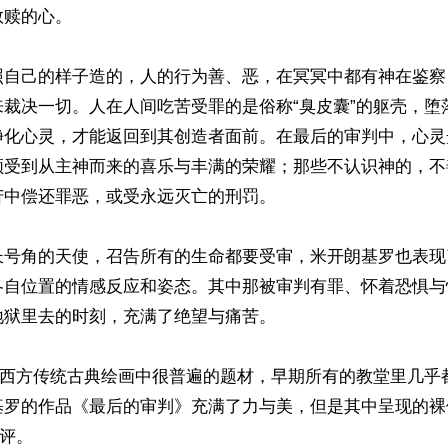
赎的心。

照自己的样子造的，人的行为善、恶，在冥冥中都有神在鉴察
来裁决一切。人在人间吃苦受罪的是俗称“臭皮囊”的躯壳，堕
净化心灵，才能返回到其创造者面前。在最后的审判中，心灵
领受到从主神而来的喜乐与丰满的荣耀；那些不认识神的，不
中偿还罪恶，或受永远灭亡的刑罚。

长号角的天使，召告所有的生命都要受审，米开朗基罗也表现
各自位置的情感反应和姿态。其中那被审判有罪、怀着恐惧与
狱里去的时刻，充满了绝望与痛苦。

”是西方传统古典绘画中很普遍的题材，早期所有的教堂里几乎
基罗的作品《最后的审判》充满了力与美，但是其中呈现的裸
评。
