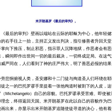
】《最后的审判》壁画以端站在云际的耶稣为中心，他年轻健
力的右手往上一抬，主持正义发出判决，指引修善者升回天堂
手掌向下推压，制止邪恶，指示罪人沉降地狱，作恶者会有恶
来，瞬间即作出世间一切的最后裁决，一切终成定局。在这气
与威严同在，人们看到了神的庄严伟大，明了善恶必报的结果。
身旁悲悯俯视人类，圣安娜和十二门徒与殉道圣人们环绕在耶
门徒之一的巴托罗谬手里提着一张他殉道时被割下的人皮，这
（Michelangelo）自己的容貌。巴托罗谬承受苦难、即使
仰理念，终得返回天国。米开朗基罗在此以自己的容貌作为巴
貌画出来，亦显示出米开朗基罗追随使徒寻道的决心，他有着