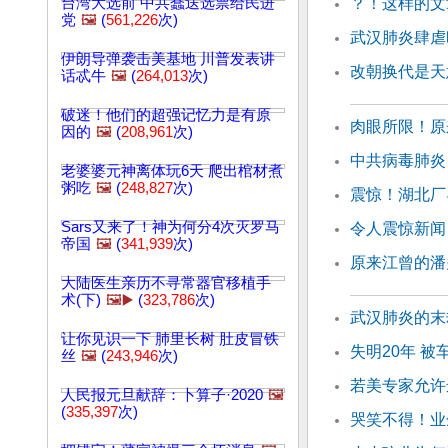
台湾大选前 中共蠢送选票给民进
？！这样的文
党
🖼️
(
561,226
次)
武汉肺炎肆虐
伊朗导弹袭击美基地 川普发表讲
改朝换代是天
话忒牛
🖼️
(
264,013
次)
破迷！他们的超强记忆力是有原
肉眼所限！原
因的
🖼️
(
208,961
次)
中共病毒肺炎
老婆婆元神离体玩6天 爬出棺材煮
粥吃
🖼️
(
248,827
次)
震惊！湖北厂
Sars又来了！神为何分4次灭罗马
令人震惊新闻
帝国
🖼️
(
341,939
次)
原来江曾的潘
大陆医生亲历不寻常器官移植手
术(下)
🖼️▶️
(
323,786
次)
武汉肺炎的末
让你见识一下 肺里长树 肚皮冒铁
失明20年 
丝
🖼️
(
243,946
次)
若美专家允许
人民报元旦献辞：卜算子·2020
🖼️
(
335,397
次)
哭笑不得！业