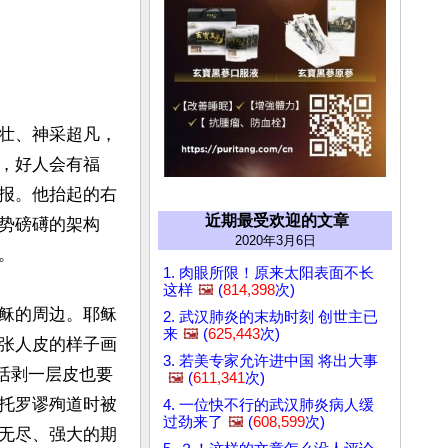
壮、神采超凡，
，好人会有福
报。他抬起的右
近期最受欢迎的文章
势磅礡的架构
2020年3月6日


1. 肉眼所限！原来太阳表面不长
这样
🖼️
(
814,398
次)
稣的周边。耶稣
2. 武汉肺炎的末劫时刻 创世主已
来
🖼️
(
625,443
次)
张人皮的样子画
3. 若美专家允许进中国 将出大事
被活剥一层皮也要
🖼️
(
611,341
次)
托罗谬殉道时被
4. 一位快不行的武汉肺炎病人缓
过劲来了
🖼️
(
608,599
次)
无尽、强大的期