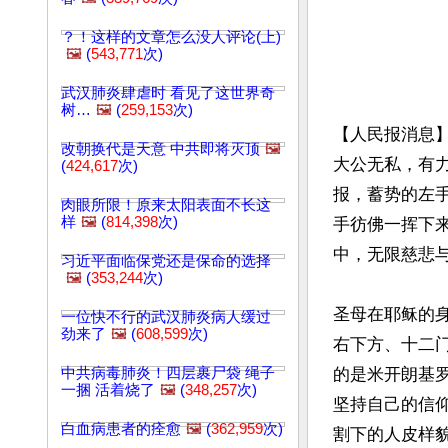
？！这样的文章怎么没人评论(上)
🖼️
(
543,771
次)
武汉肺炎肆虐时 看见了这世界奇
树…
🖼️
(
259,153
次)
【人民报消息
改朝换代是天意 中共即将灭顶
🖼️
大公无私，有
(
424,617
次)
报，蓄势的左
肉眼所限！原来太阳表面不长这
样
🖼️
(
814,398
次)
手彷佛一挥下
中，无限慈悲
习近平面临保党还是保命的选择
🖼️
(
353,244
次)
圣母在耶稣的
一位快不行的武汉肺炎病人缓过
劲来了
🖼️
(
608,599
次)
右下方、十二
中共病毒肺炎！四层裹尸袋 绳子
的是米开朗基罗
一捆 活着烧了
🖼️
(
348,257
次)
坚持自己的信
白血病患者的痊愈
🖼️
(
362,959
次)
割下的人皮样