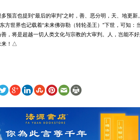
很多预言也提到“最后的审判”之时，善、恶分明，天、地更新
，东方世界也记载着“未来佛弥勒（转轮圣王）”下世，可知：
扬善，将是超越一切人类文化与宗教的大审判。人，岂能不好
未来！△
ww.renminbao.com/rmb/articles/2020/3/6/70535.html