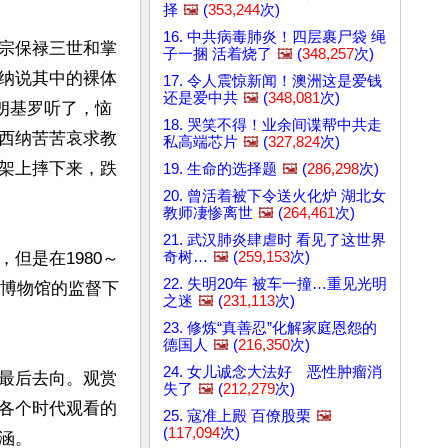
择
🖼️
(
353,244
次)
16. 中共病毒肺炎！四层裹尸袋 绳
宗保禄三世和掌
子一捆 活着烧了
🖼️
(
348,257
次)
纳说其中的裸体
17. 令人震惊新闻！澳洲这是爱钱
还是爱中共
🖼️
(
348,081
次)
朗基罗听了，恼
18. 哭笑不得！业余间谍帮中共走
西纳苦苦哀求教
私高端芯片
🖼️
(
327,824
次)
架上摔下来，跌
19. 生命的选择题
🖼️
(
286,298
次)
20. 曾活着被下令送火化炉 湖北女
教师凄惨离世
🖼️
(
264,461
次)
21. 武汉肺炎肆虐时 看见了这世界
奇树…
🖼️
(
259,153
次)
但是在1980～
22. 失明20年 被车一撞…重见光明
冈博物馆的监督下
之迷
🖼️
(
231,113
次)
23. 修炼“真善忍”化解家庭恩怨的
德国人
🖼️
(
216,350
次)
24. 女儿诚念大法好 恶性肿瘤消
最后去向。观赏
失了
🖼️
(
212,279
次)
各个时代观看的
25. 寇准上殿 百僚股栗
🖼️
(
117,094
次)
。
