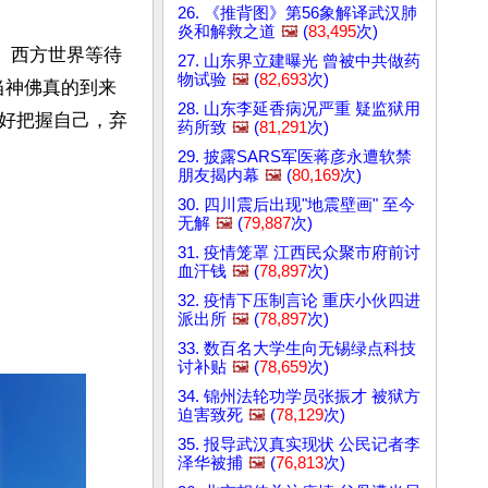
26. 《推背图》第56象解译武汉肺
炎和解救之道
🖼️
(
83,495
次)
。西方世界等待
27. 山东界立建曝光 曾被中共做药
物试验
🖼️
(
82,693
次)
当神佛真的到来
28. 山东李延香病况严重 疑监狱用
好把握自己，弃
药所致
🖼️
(
81,291
次)
29. 披露SARS军医蒋彦永遭软禁
朋友揭内幕
🖼️
(
80,169
次)
30. 四川震后出现"地震壁画" 至今
无解
🖼️
(
79,887
次)
31. 疫情笼罩 江西民众聚市府前讨
血汗钱
🖼️
(
78,897
次)
32. 疫情下压制言论 重庆小伙四进
派出所
🖼️
(
78,897
次)
33. 数百名大学生向无锡绿点科技
讨补贴
🖼️
(
78,659
次)
34. 锦州法轮功学员张振才 被狱方
迫害致死
🖼️
(
78,129
次)
35. 报导武汉真实现状 公民记者李
泽华被捕
🖼️
(
76,813
次)