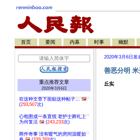
首页
要闻
内幕
时事
幽默
2020年3月6日
发
善恶分明 米
重点推荐文章
丘实
2020年3月6日
在这种文章下面贴这种帖子…
🖼️
(
293,507
次)
心电图成一条直线 老护士葬礼上
为何复活
🖼️
(
243,233
次)
两件奇事 没有暖气的房间温暖如
春
🖼️
(
339,769
次)