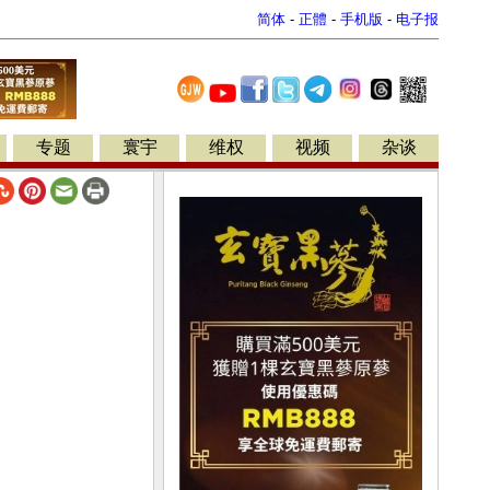
简体
-
正體
-
手机版
-
电子报
专题
寰宇
维权
视频
杂谈