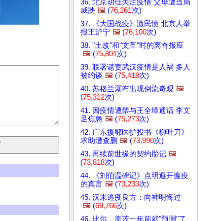
36. 北京胡佳关注疫情 父母遭当局
威胁
🖼️
(
76,261
次)
37. 《大国战疫》激民愤 北京人举
报王沪宁
🖼️
(
76,100
次)
38. "土改"和"文革"时的离奇报应
🖼️
(
75,801
次)
39. 联署谴责武汉疫情是人祸 多人
被约谈
🖼️
(
75,418
次)
40. 苏格兰瀑布出现倒流奇观
🖼️
(
75,312
次)
41. 因疫情遭禁与王全璋通话 李文
足焦急
🖼️
(
75,273
次)
42. 广东援鄂医护投书《柳叶刀》
求助遭查删
🖼️
(
73,990
次)
43. 再续前世缘的契约胎记
🖼️
(
73,818
次)
44. 《刘伯温碑记》点明避开瘟疫
的真言
🖼️
(
73,233
次)
45. 汉末逃疫良方：向神明悔过
🖼️
(
69,766
次)
46. 比尔．盖茨一年前就"预测"了