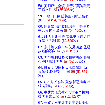
58. 美印双边会议 川普和莫迪敲定
三份文件
🖼️
(
55,006
次)
59. 10月1日起 搭美国内航班要有
新ID
🖼️
(
54,785
次)
60. 世界知识产权组织总干事提名
中共候选人出局
🖼️
(
54,490
次)
61. 对抗中共长臂 蓬佩奥：西方正
在赢得胜利
🖼️
(
53,539
次)
62. 东非蝗灾数十年仅见 宛如圣经
描述的景象
🖼️
(
53,019
次)
63. 美与塔利班签署和平协议 将减
少驻阿富汗美军
🖼️
(
52,968
次)
64. 日媒：42国扩大出口管制 防半
导体技术外流中共国
🖼️
(
52,359
次)
65. G20财长会议 聚焦新冠病毒对
经济影响
🖼️
(
52,120
次)
66. 中共靠谎言生存 9大审查机构
被美专家点名
🖼️
(
51,427
次)
67. 外媒：不要让中共主导UN机