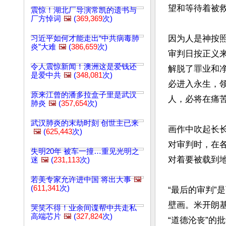
望和等待着被救
震惊！湖北厂导演常凯的遗书与
厂方悼词
🖼️
(
369,369
次)
因为人是神按
习近平如何才能走出“中共病毒肺
炎”大难
🖼️
(
386,659
次)
审判日按正义
令人震惊新闻！澳洲这是爱钱还
解脱了罪业和
是爱中共
🖼️
(
348,081
次)
必进入永生，
原来江曾的潘多拉盒子里是武汉
人，必将在痛苦
肺炎
🖼️
(
357,654
次)
武汉肺炎的末劫时刻 创世主已来
画作中吹起长
🖼️
(
625,443
次)
对审判时，在
失明20年 被车一撞…重见光明之
对着要被载到地
迷
🖼️
(
231,113
次)
若美专家允许进中国 将出大事
🖼️
(
611,341
次)
“最后的审判
壁画。米开朗
哭笑不得！业余间谍帮中共走私
高端芯片
🖼️
(
327,824
次)
“道德沦丧”的批