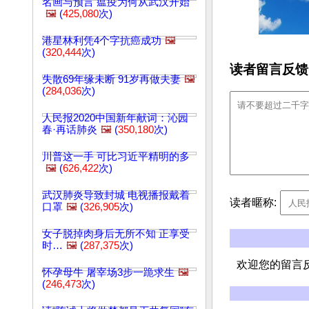
名画与预言 瘟疫为何从武汉开始
🖼️
(
425,080
次)
港星林利凭4个字抗癌成功
🖼️
(
320,444
次)
读者留言反馈
失散69年缘未断 91岁再做夫妻
🖼️
(
284,036
次)
人民报2020中国新年献词：沁园
春·再话肺炎
🖼️
(
350,180
次)
川普这一手 可比习近平精明的多
🖼️
(
626,422
次)
武汉肺炎导致封城 电视播报戴着
读者暱称:
口罩
🖼️
(
326,905
次)
女子脱掉肉身后无所不知 正享受
时…
🖼️
(
287,375
次)
欢迎您的留言
怀孕母牛 屠宰场3步一跪求生
🖼️
(
246,473
次)