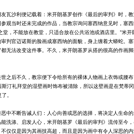
朋友瓦沙利便记载着：米开朗基罗创作《最后的审判》时，教
同参观当时还未完成的作品，当教宗询问塞西纳意见时，塞西
雅之堂，不能放在教堂，只适合放在公共浴池或酒店里。”米开
的审判官迈诺斯的脸画成塞西纳的面貌，身上缠着大蟒蛇。塞
罗都无法改变这件事。不久，米开朗基罗从搭的很高的作画脚
世之后不久，教宗便下令给所有的裸体人物画上衣饰或腰布，
护西斯汀礼拜堂的湿壁画时饰布被清除，所以这壁画是在梵蒂
复了。

善恶中不断告诫人们：人心向善或恶的选择，将决定人生命的
品能洗涤、启发人心，米开朗基罗《最后的审判》流传至今，
，不仅仅是因为其画技高超，而且是因为画中有令人深思的内涵