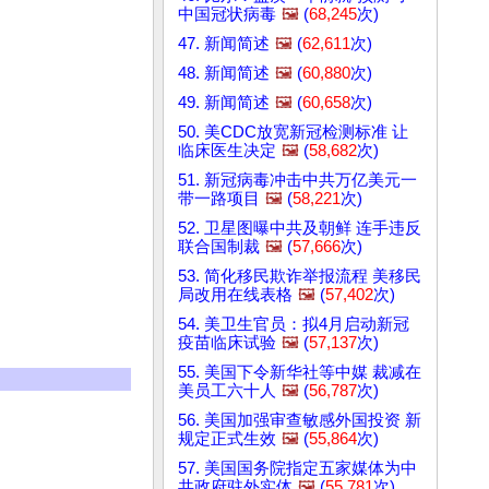
中国冠状病毒
🖼️
(
68,245
次)
47. 新闻简述
🖼️
(
62,611
次)
48. 新闻简述
🖼️
(
60,880
次)
49. 新闻简述
🖼️
(
60,658
次)
50. 美CDC放宽新冠检测标准 让
临床医生决定
🖼️
(
58,682
次)
51. 新冠病毒冲击中共万亿美元一
带一路项目
🖼️
(
58,221
次)
52. 卫星图曝中共及朝鲜 连手违反
联合国制裁
🖼️
(
57,666
次)
53. 简化移民欺诈举报流程 美移民
局改用在线表格
🖼️
(
57,402
次)
54. 美卫生官员：拟4月启动新冠
疫苗临床试验
🖼️
(
57,137
次)
55. 美国下令新华社等中媒 裁减在
美员工六十人
🖼️
(
56,787
次)
56. 美国加强审查敏感外国投资 新
规定正式生效
🖼️
(
55,864
次)
57. 美国国务院指定五家媒体为中
共政府驻外实体
🖼️
(
55,781
次)