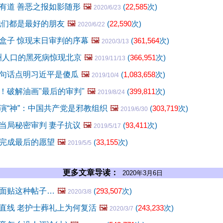
有道 善恶之报如影随形
🖼️
(
22,585
次)
2020/6/23
他们都是最好的朋友
🖼️
(
22,590
次)
2020/6/22
盒子 惊现末日审判的序幕
🖼️
(
361,564
次)
2020/3/13
欧洲人口的黑死病惊现北京
🖼️
(
366,951
次)
2019/11/13
句话点明习近平是傻瓜
🖼️
(
1,083,658
次)
2019/10/4
！破解油画"最后的审判"
🖼️
(
399,811
次)
2019/8/24
演“神”：中国共产党是邪教组织
🖼️
(
303,719
次)
2019/6/30
当局秘密审判 妻子抗议
🖼️
(
93,411
次)
2019/5/17
完成最后的愿望
🖼️
(
33,155
次)
2019/5/5
更多文章导读：
2020年3月6日
面贴这种帖子…
🖼️
(
293,507
次)
2020/3/8
直线 老护士葬礼上为何复活
🖼️
(
243,233
次)
2020/3/7