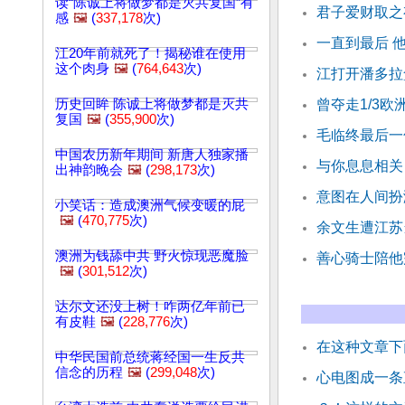
读“陈诚上将做梦都是灭共复国”有
君子爱财取之
感
🖼️
(
337,178
次)
一直到最后 
江20年前就死了！揭秘谁在使用
这个肉身
🖼️
(
764,643
次)
江打开潘多拉
历史回眸 陈诚上将做梦都是灭共
曾夺走1/3
复国
🖼️
(
355,900
次)
毛临终最后一
中国农历新年期间 新唐人独家播
与你息息相关
出神韵晚会
🖼️
(
298,173
次)
意图在人间扮
小笑话：造成澳洲气候变暖的屁
🖼️
(
470,775
次)
余文生遭江苏
澳洲为钱舔中共 野火惊现恶魔脸
善心骑士陪他
🖼️
(
301,512
次)
达尔文还没上树！咋两亿年前已
有皮鞋
🖼️
(
228,776
次)
在这种文章下
中华民国前总统蒋经国一生反共
信念的历程
🖼️
(
299,048
次)
心电图成一条