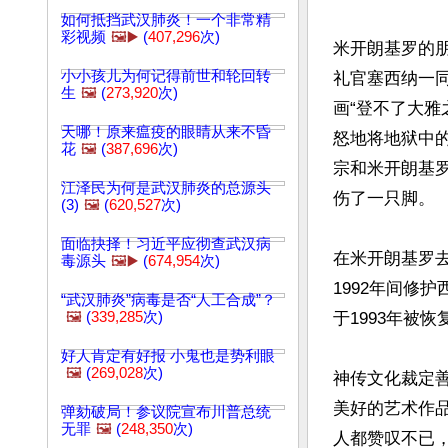
如何抵挡武汉肺炎！一个非常精
彩视频
🖼️▶️
(
407,296
次)
米开朗基罗的
小小孩儿为何记得前世和轮回转
礼官塞西纳一
生
🖼️
(
273,920
次)
画“登不了大
天哪！原来瘟疫的眼睛从来不昏
怒地将地狱中
花
🖼️
(
387,696
次)
宗和米开朗基
江泽民为何是武汉肺炎的总源头
伤了一只脚。

(3)
🖼️
(
620,527
次)
面临抉择！习近平应彻查武汉病
在米开朗基罗去
毒源头
🖼️▶️
(
674,954
次)
1992年间修
“武汉肺炎”病毒是否“人工合成”？
🖼️
(
339,285
次)
于1993年被恢
好人肯定有好报 小鬼也是势利眼
🖼️
(
269,028
次)
神传文化裁定
美好的艺术作
弹劾破局！参议院宣布川普总统
无罪
🖼️
(
248,350
次)
人都赞叹不已