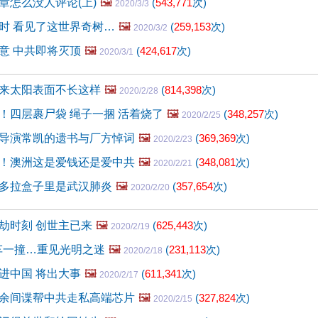
章怎么没人评论(上)
🖼️
(
543,771
次)
2020/3/3
时 看见了这世界奇树…
🖼️
(
259,153
次)
2020/3/2
意 中共即将灭顶
🖼️
(
424,617
次)
2020/3/1
来太阳表面不长这样
🖼️
(
814,398
次)
2020/2/28
！四层裹尸袋 绳子一捆 活着烧了
🖼️
(
348,257
次)
2020/2/25
导演常凯的遗书与厂方悼词
🖼️
(
369,369
次)
2020/2/23
！澳洲这是爱钱还是爱中共
🖼️
(
348,081
次)
2020/2/21
多拉盒子里是武汉肺炎
🖼️
(
357,654
次)
2020/2/20
劫时刻 创世主已来
🖼️
(
625,443
次)
2020/2/19
被车一撞…重见光明之迷
🖼️
(
231,113
次)
2020/2/18
进中国 将出大事
🖼️
(
611,341
次)
2020/2/17
余间谍帮中共走私高端芯片
🖼️
(
327,824
次)
2020/2/15