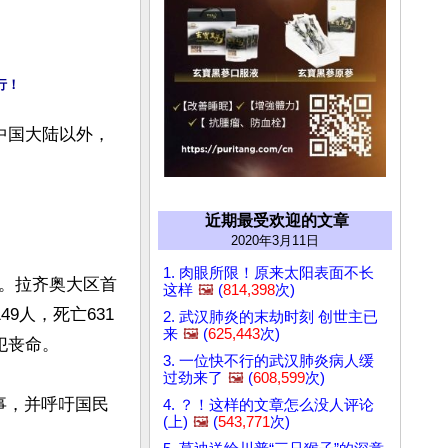
行！
中国大陆以外，
近期最受欢迎的文章
2020年3月11日
1. 肉眼所限！原来太阳表面不长
。拉齐奥大区首
这样
🖼️
(
814,398
次)
9人，死亡631
2. 武汉肺炎的末劫时刻 创世主已
来
🖼️
(
625,443
次)
丧命。

3. 一位快不行的武汉肺炎病人缓
过劲来了
🖼️
(
608,599
次)
事，并呼吁国民
4. ？！这样的文章怎么没人评论
(上)
🖼️
(
543,771
次)