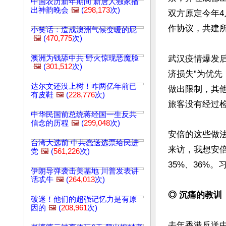
中国农历新年期间 新唐人独家播
出神韵晚会
🖼️
(
298,173
次)
双方原定今年4
作协议，共建所
小笑话：造成澳洲气候变暖的屁
🖼️
(
470,775
次)
澳洲为钱舔中共 野火惊现恶魔脸
武汉疫情爆发
🖼️
(
301,512
次)
济损失”为优
达尔文还没上树！咋两亿年前已
做出限制，其
有皮鞋
🖼️
(
228,776
次)
旅客没有经过
中华民国前总统蒋经国一生反共
信念的历程
🖼️
(
299,048
次)
安倍的这些做法
台湾大选前 中共蠢送选票给民进
来访，我想安倍
党
🖼️
(
561,226
次)
35%、36%。
伊朗导弹袭击美基地 川普发表讲
话忒牛
🖼️
(
264,013
次)
◎ 沉痛的教训
破迷！他们的超强记忆力是有原
因的
🖼️
(
208,961
次)
去年香港反送