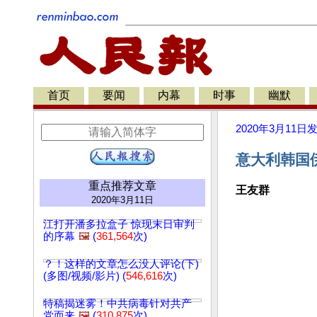
首页
要闻
内幕
时事
幽默
2020年3月11日
意大利韩国
重点推荐文章
王友群
2020年3月11日
江打开潘多拉盒子 惊现末日审判
的序幕
🖼️
(
361,564
次)
？！这样的文章怎么没人评论(下)
(多图/视频/影片) (
546,616
次)
特稿揭迷雾！中共病毒针对共产
党而来
🖼️
(
310,875
次)