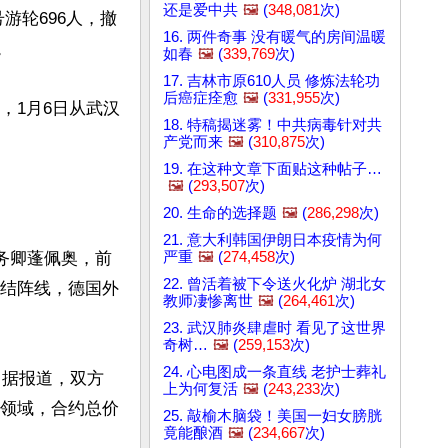
还是爱中共
🖼️
(
348,081
次)
游轮696人，撤
16. 两件奇事 没有暖气的房间温暖


如春
🖼️
(
339,769
次)
17. 吉林市原610人员 修炼法轮功
后癌症痊愈
🖼️
(
331,955
次)
，1月6日从武汉
18. 特稿揭迷雾！中共病毒针对共
产党而来
🖼️
(
310,875
次)
19. 在这种文章下面贴这种帖子…
🖼️
(
293,507
次)
20. 生命的选择题
🖼️
(
286,298
次)
21. 意大利韩国伊朗日本疫情为何
严重
🖼️
(
274,458
次)
务卿蓬佩奥，前
22. 曾活着被下令送火化炉 湖北女
袖团结阵线，德国外
教师凄惨离世
🖼️
(
264,461
次)
23. 武汉肺炎肆虐时 看见了这世界
奇树…
🖼️
(
259,153
次)
24. 心电图成一条直线 老护士葬礼
。据报道，双方
上为何复活
🖼️
(
243,233
次)
等领域，合约总价
25. 敲榆木脑袋！美国一妇女膀胱
竟能酿酒
🖼️
(
234,667
次)