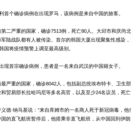
大利首个确诊病例在出现罗马，该病例是来自中国的旅客。

第二严重的国家，确诊7513例，死亡80人。大邱市和庆尚
海军陆战队都有人被传染。首尔的韩国大厦出现聚集性感染，
，韩国将疫情预警上调至最高级别。

国出现首宗确诊病例，患者是一名来自武汉的中国籍女子。

最严重的国家，确诊8042人，包括副总统埃布特卡、卫生
和贸易部长拉哈玛尼等多名高官，以及至少24名议员，死亡29
萨义德·纳马基说：“来自库姆市的一名商人死于新冠病毒，他
国的直飞航班暂停后，他搭乘非直飞航班，从中国回到伊朗。