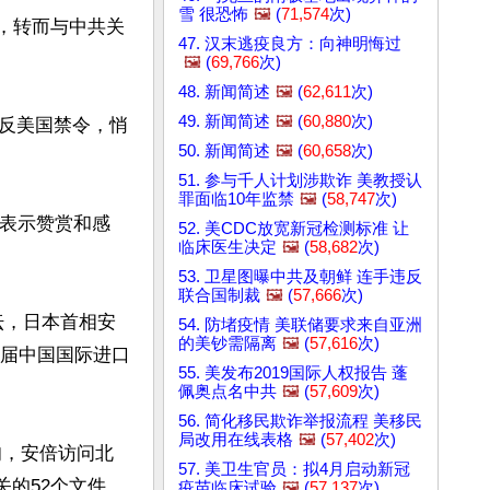
雪 很恐怖
🖼️
(
71,574
次)
化，转而与中共关
47. 汉末逃疫良方：向神明悔过
🖼️
(
69,766
次)
48. 新闻简述
🖼️
(
62,611
次)
49. 新闻简述
🖼️
(
60,880
次)
反美国禁令，悄
50. 新闻简述
🖼️
(
60,658
次)
51. 参与千人计划涉欺诈 美教授认
罪面临10年监禁
🖼️
(
58,747
次)
措表示赞赏和感
52. 美CDC放宽新冠检测标准 让
临床医生决定
🖼️
(
58,682
次)
53. 卫星图曝中共及朝鲜 连手违反
联合国制裁
🖼️
(
57,666
次)
坛，日本首相安
54. 防堵疫情 美联储要求来自亚洲
的美钞需隔离
🖼️
(
57,616
次)
首届中国国际进口
55. 美发布2019国际人权报告 蓬
佩奥点名中共
🖼️
(
57,609
次)
56. 简化移民欺诈举报流程 美移民
局改用在线表格
🖼️
(
57,402
次)
下旬，安倍访问北
57. 美卫生官员：拟4月启动新冠
关的52个文件。
疫苗临床试验
🖼️
(
57,137
次)