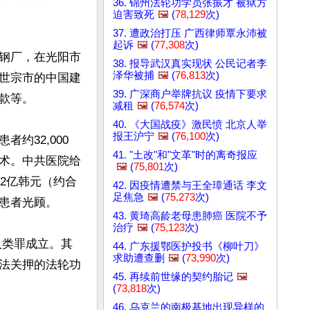
36. 锦州法轮功学员张振才 被狱方
迫害致死
🖼️
(
78,129
次)
37. 遭政治打压 广西律师覃永沛被
起诉
🖼️
(
77,308
次)
钢厂，在光阳市
38. 报导武汉真实现状 公民记者李
泽华被捕
🖼️
(
76,813
次)
世宗市的中国建
39. 广深商户举牌抗议 疫情下要求
等。

减租
🖼️
(
76,574
次)
40. 《大国战疫》激民愤 北京人举
报王沪宁
🖼️
(
76,100
次)
约32,000
41. "土改"和"文革"时的离奇报应
术。中共医院给
🖼️
(
75,801
次)
2亿韩元（约合
42. 因疫情遭禁与王全璋通话 李文
足焦急
🖼️
(
75,273
次)
患者光顾。

43. 黄琦高龄老母患肺癌 医院不予
治疗
🖼️
(
75,123
次)
人类罪成立。其
44. 广东援鄂医护投书《柳叶刀》
求助遭查删
🖼️
(
73,990
次)
法关押的法轮功
45. 再续前世缘的契约胎记
🖼️
(
73,818
次)
46. 乌克兰的南极基地出现异样的