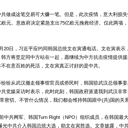
中共做成这笔交易可大赚一笔。但是，此次疫情，意大利损失
亿欧元。意政府决定紧急支出75亿欧元挽救经济。仅此两项，
月20日，习近平应约同韩国总统文在寅通电话。文在寅表示
。韩方将坚定同中方站在一起，愿继续为中方抗击疫情提供援
不在意百姓的死活，文在寅真正讨好的是中共。

等纷纷从武汉撤走领事馆官员或侨民时，韩国驻武汉总领事姜
中共党媒采访时表示，此时此刻，韩国政府派遣我到武汉非常
非常密切。不管什么情况，我们都会维持韩国跟中(共)国的关系
前中共网军、韩国Turn Right（NPO）组织成员，在韩国最
，曝光中共介入韩国总统大选，助文在寅胜选。文章披露，中共在