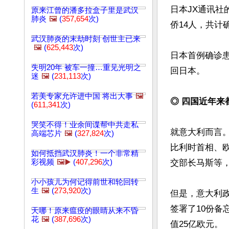
日本JX通讯社
原来江曾的潘多拉盒子里是武汉
肺炎
🖼️
(
357,654
次)
侨14人，共计确
武汉肺炎的末劫时刻 创世主已来
🖼️
(
625,443
次)
日本首例确诊患
失明20年 被车一撞…重见光明之
回日本。

迷
🖼️
(
231,113
次)
若美专家允许进中国 将出大事
🖼️
◎ 四国近年来
(
611,341
次)
哭笑不得！业余间谍帮中共走私
就意大利而言
高端芯片
🖼️
(
327,824
次)
比利时首相、欧洲
如何抵挡武汉肺炎！一个非常精
彩视频
🖼️▶️
(
407,296
次)
交部长马斯等，
小小孩儿为何记得前世和轮回转
生
🖼️
(
273,920
次)
但是，意大利政
签署了10份备
天哪！原来瘟疫的眼睛从来不昏
花
🖼️
(
387,696
次)
值25亿欧元。
