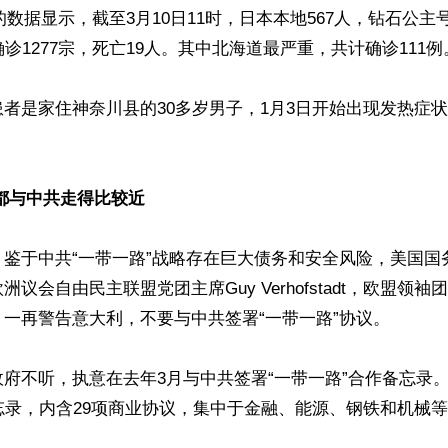
的数据显示，截至3月10日11时，日本本地567人，钻石公主号
诊1277宗，死亡19人。其中北海道最严重，共计确诊111例。
者是家住神奈川县的30多岁男子，1月3日开始出现发热症状
都与中共走得比较近
。鉴于中共“一带一路”战略存在巨大债务和安全风险，美国国
议会自由民主联盟党团主席Guy Verhofstadt，欧盟领
一再警告意大利，不要与中共签署“一带一路”协议。

府不听，执意在去年3月与中共签署“一带一路”合作备忘录
忘录，内含29项商业协议，集中于金融、能源、钢铁和机械