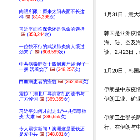
肉眼所限！原来太阳表面不长这
1月31日，意
样
🖼️
(
814,398
次)
习近平面临保党还是保命的选择
韩国是亚洲疫情
🖼️
(
353,244
次)
海、陆、空及
一位快不行的武汉肺炎病人缓过
诊。2月23日
劲来了
🖼️
(
608,599
次)
中共病毒肺炎！四层裹尸袋 绳子
一捆 活着烧了
🖼️
(
348,257
次)
1月20日，韩
白血病患者的痊愈
🖼️
(
362,959
次)
伊朗是中东疫情
震惊！湖北厂导演常凯的遗书与
伊朗工业、矿业
厂方悼词
🖼️
(
369,369
次)
习近平如何才能走出“中共病毒肺
炎”大难
🖼️
(
386,659
次)
伊朗卫生部长
行。在伊朗与中
令人震惊新闻！澳洲这是爱钱还
是爱中共
🖼️
(
348,081
次)