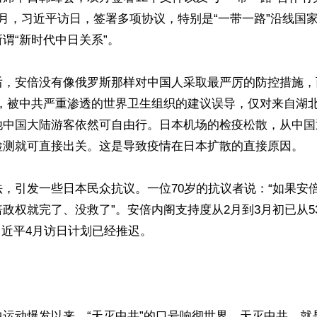
月，习近平访日，签署多项协议，特别是“一带一路”沿线国
谓“新时代中日关系”。

后，安倍没有像俄罗斯那样对中国人采取最严厉的防控措施，
先，被中共严重渗透的世界卫生组织的建议误导，仅对来自湖
他中国大陆游客依然可自由行。日本机场的检疫松散，从中国
检测就可直接出关。这是导致疫情在日本扩散的直接原因。

，引发一些日本民众抗议。一位70岁的抗议者说：“如果安
政权就完了、没救了”。安倍内阁支持度从2月到3月初已从5
习近平4月访日计划已经推迟。

中运动爆发以来，“天灭中共”的口号响彻世界。天灭中共，就