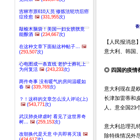
吉林市原610人员 修炼法轮功后癌
症痊愈
🖼️
(
331,955
次)
香
敲榆木脑袋！美国一妇女膀胱竟
能酿酒
🖼️
(
234,667
次)
【人民报消息】
在这种文章下面贴这种帖子…
🖼️
意大利、韩国、
(
293,507
次)
心电图成一条直线 老护士葬礼上
为何复活
🖼️
(
243,233
次)
◎ 四国的疫情
两件奇事 没有暖气的房间温暖如
春
🖼️
(
339,769
次)
意大利现在是
长津加雷蒂和皮
？！这样的文章怎么没人评论(上)
🖼️
(
543,771
次)
人。意全国23
武汉肺炎肆虐时 看见了这世界奇
树…
🖼️
(
259,153
次)
意大利总理孔
改朝换代是天意 中共即将灭顶
🖼️
除特殊情况外尽
(
424,617
次)