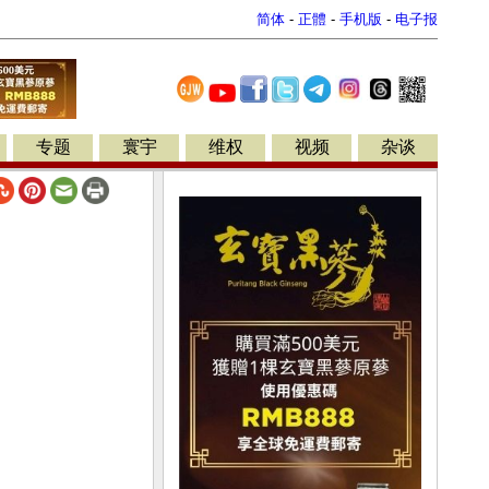
简体
-
正體
-
手机版
-
电子报
专题
寰宇
维权
视频
杂谈