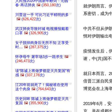
人民报2020中国新年献词：沁园
春·再话肺炎
🖼️
(
350,180
次)
就伊朗而言。伊
系密切，成为中
川普这一手 可比习近平精明的多
🖼️
(
626,422
次)
中共不但从伊
武汉肺炎导致封城 电视播报戴着
口罩
🖼️
(
326,905
次)
悄对伊朗输出
女子脱掉肉身后无所不知 正享受
时…
🖼️
(
287,375
次)
疫情发生后，伊
怀孕母牛 屠宰场3步一跪求生
🖼️
谢，中(共)国
(
246,473
次)
读“陈诚上将做梦都是灭共复国”有
就日本而言。2
感
🖼️
(
337,178
次)
倍晋三派自民党
江20年前就死了！揭秘谁在使用
博览会在上海举
这个肉身
🖼️
(
764,643
次)
历史回眸 陈诚上将做梦都是灭共
复国
🖼️
(
355,900
次)
2019年6月
京，并在成都出