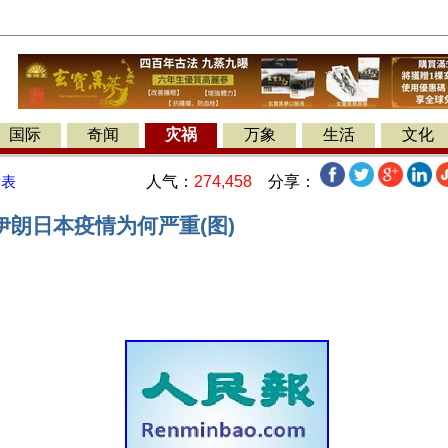
国际
奇闻
灾祸
万象
生活
文化
人气：
274,458
分享：
发表
伊朗日本疫情为何严重(图)