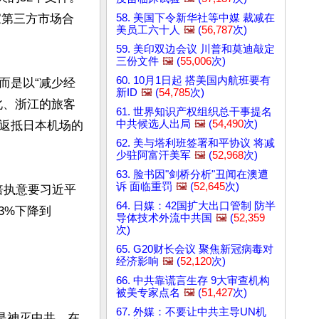
58. 美国下令新华社等中媒 裁减在
家第三方市场合
美员工六十人
🖼️
(
56,787
次)
59. 美印双边会议 川普和莫迪敲定
三份文件
🖼️
(
55,006
次)
60. 10月1日起 搭美国内航班要有
而是以“减少经
新ID
🖼️
(
54,785
次)
北、浙江的旅客
61. 世界知识产权组织总干事提名
中共候选人出局
🖼️
(
54,490
次)
返抵日本机场的
62. 美与塔利班签署和平协议 将减
少驻阿富汗美军
🖼️
(
52,968
次)
63. 脸书因"剑桥分析"丑闻在澳遭
诉 面临重罚
🖼️
(
52,645
次)
倍执意要习近平
64. 日媒：42国扩大出口管制 防半
3%下降到
导体技术外流中共国
🖼️
(
52,359
次)
65. G20财长会议 聚焦新冠病毒对
经济影响
🖼️
(
52,120
次)
66. 中共靠谎言生存 9大审查机构
被美专家点名
🖼️
(
51,427
次)
67. 外媒：不要让中共主导UN机
是神灭中共。在