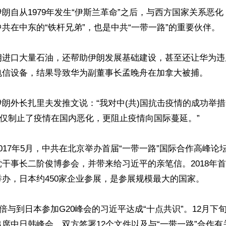
朗自从1979年发生“伊斯兰革命”之后，与西方国家关系恶
共在中东的“铁杆兄弟”，也是中共“一带一路”的重要伙伴。

朗进口大量石油，还帮助伊朗发展基础建设，甚至还让华为违
电信设备，结果导致华为副董事长孟晚舟在加拿大被捕。

朗外长扎里夫发推文说：“我对中(共)国抗击疫情的成功举
不仅制止了疫情在国内恶化，更阻止疫情向国际蔓延。”

017年5月，中共在北京举办首届“一带一路”国际合作高峰论
干事长二阶俊博参会，并带来给习近平的亲笔信。2018年
办，日本约450家企业参展，是参展规模最大的国家。

，安倍与到日本参加G20峰会的习近平达成“十点共识”。12月
席中日韩峰会，双方签署12个文件以及与“一带一路”合作有