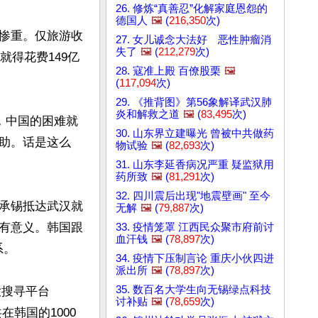
26. 修炼“真善忍”化解家庭恩怨的
德国人
🖼️
(
216,350
次)
惨重。仅旅游收
27. 女儿诚念大法好 恶性肿瘤消
失了
🖼️
(
212,279
次)
就得花费149亿
28. 寇准上殿 百僚股栗
🖼️
(
117,094
次)
29. 《推背图》第56象解译武汉肺
炎和解救之道
🖼️
(
83,495
次)
，中国的困难就
30. 山东界立建曝光 曾被中共做药
助。话是这么
物试验
🖼️
(
82,693
次)
31. 山东李延香病况严重 疑监狱用
药所致
🖼️
(
81,291
次)
32. 四川震后出现"地震壁画" 至今
承锡抵达武汉就
无解
🖼️
(
79,887
次)
有意义。韩国跟
33. 疫情笼罩 江西民众聚市府前讨
血汗钱
🖼️
(
78,897
次)
。

34. 疫情下压制言论 重庆小伙四进
派出所
🖼️
(
78,897
次)
35. 数百名大学生向无锡绿点科技
大搜寻平台
讨补贴
🖼️
(
78,659
次)
韩国的1000