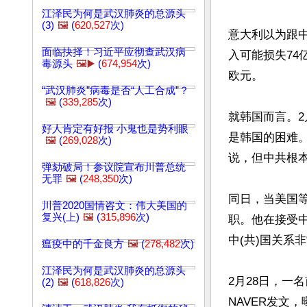
江泽民为何是武汉肺炎的总源头
(3)
🖼️
(
620,527
次)
意大利以为跟
面临抉择！习近平应彻查武汉病
入可能损失74
毒源头
🖼️▶️
(
674,954
次)
欧元。

“武汉肺炎”病毒是否“人工合成”？
🖼️
(
339,285
次)
就韩国而言。2
好人肯定有好报 小鬼也是势利眼
是韩国的困难
🖼️
(
269,028
次)
说，但中共根本
弹劾破局！参议院宣布川普总统
无罪
🖼️
(
248,350
次)
同日，当美国
川普2020国情咨文：伟大美国的
复兴(上)
🖼️
(
315,896
次)
职。他在接受
中(共)国关系
瘟疫中的千金良方
🖼️
(
278,482
次)
江泽民为何是武汉肺炎的总源头
2月28日，一名
(2)
🖼️
(
618,826
次)
NAVER发文