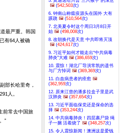
5. 莫迪送给川普“三只猴子”的深意
🖼️
(
542,503
次)
6. 钟南山称瘟疫源头在国外 大有
蹊跷
🖼️
(
510,564
次)
7. 北美夏令时这个周日3月8日开
北道最严重。韩国
始
🖼️
(
498,008
次)
8. 改朝换代是天意 中共即将灭顶
已有64人被确
🖼️
(
424,617
次)
9. 习近平如何才能走出“中共病毒
肺炎”大难
🖼️
(
386,659
次)
10. 震惊！湖北厂导演常凯的遗书
与厂方悼词
🖼️
(
369,369
次)
11. 白血病患者的痊愈
🖼️
(
362,959
次)
部副部长哈里奇，
12. 原来江曾的潘多拉盒子里是武
1人。

汉肺炎
🖼️
(
357,654
次)
13. 习近平面临保党还是保命的选
择
🖼️
(
353,244
次)
生前常去中国旅
14. 中共病毒肺炎！四层裹尸袋 绳
”

子一捆 活着烧了
🖼️
(
348,257
次)
15. 令人震惊新闻！澳洲这是爱钱