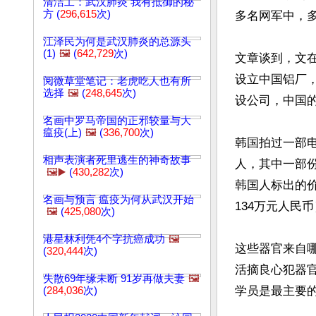
清洁工：武汉肺炎 我有抵御的秘
方 (
296,615
次)
多名网军中，多
江泽民为何是武汉肺炎的总源头
(1)
🖼️
(
642,729
次)
文章谈到，文
设立中国铝厂
阅微草堂笔记：老虎吃人也有所
选择
🖼️
(
248,645
次)
设公司，中国
名画中罗马帝国的正邪较量与大
瘟疫(上)
🖼️
(
336,700
次)
韩国拍过一部电
相声表演者死里逃生的神奇故事
人，其中一部
🖼️▶️
(
430,282
次)
韩国人标出的价
名画与预言 瘟疫为何从武汉开始
134万元人民
🖼️
(
425,080
次)
港星林利凭4个字抗癌成功
🖼️
这些器官来自哪
(
320,444
次)
活摘良心犯器
失散69年缘未断 91岁再做夫妻
🖼️
学员是最主要
(
284,036
次)