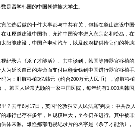
数是留学韩国的中国朝鲜族大学生。

在寅胜选后做的十件大事都与中共有关，包括在釜山建设中国
，在江原道建设中国街，允许中国资本进入永宗岛和松岛，在
的太阳能建设，中国产电动汽车，以及政府提供给它们的补助款
视纪录片《杀了才能活》。其中谈到，韩国等待器官移植的患者
份人为延长自己的寿命而支付巨额金钱到中国进行器官移植手
码为：肝脏移植3亿韩元（约合200万元人民币），肾脏移植
币）。韩国人经常光顾的一家中国医院，每年约有1,000名韩国
里？去年6月17日，英国“伦敦独立人民法庭”判决：中共反
官的罪行已存在多年，且规模巨大，至今仍在进行。其中被非
的供体来源。难怪那部电视纪录片的名字是《杀了才能活》。
