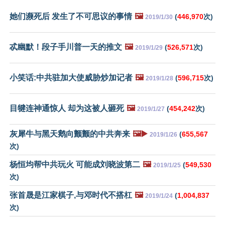
她们濒死后 发生了不可思议的事情
🖼️
(
446,970
次)
2019/1/30
忒幽默！段子手川普一天的推文
🖼️
(
526,571
次)
2019/1/29
小笑话:中共驻加大使威胁炒加记者
🖼️
(
596,715
次)
2019/1/28
目犍连神通惊人 却为这被人砸死
🖼️
(
454,242
次)
2019/1/27
灰犀牛与黑天鹅向颤颤的中共奔来
🖼️▶️
(
655,567
2019/1/26
次)
杨恒均帮中共玩火 可能成刘晓波第二
🖼️
(
549,530
2019/1/25
次)
张首晟是江家棋子,与邓时代不搭杠
🖼️
(
1,004,837
2019/1/24
次)