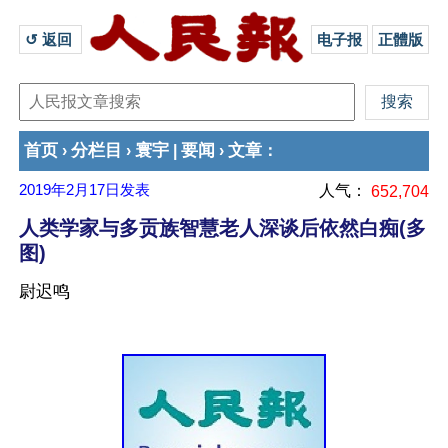
↺ 返回 
电子报
正體版
首页
分栏目
寰宇
要闻
文章
›
›
|
›
：
2019年2月17日
发表
人气：
652,704
人类学家与多贡族智慧老人深谈后依然白痴(多
图)
尉迟鸣