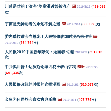
川普是对的！澳洲4岁童泪诉曾被流产
🖼️
(
469,036
2019/2/16
次)
宇宙是无神论者的永远不解之迷
🖼️
(
600,358
次)
2019/2/14
委内瑞拉谁会当总统！人民报修改纽时漫画来作答
🖼️
(
564,754
次)
2019/2/10
人民报2019中国新年献词：沁园春·话猪
(
591,615
2019/2/8
次)
中共惧川普！达沃斯论坛四易王岐山讲稿
🖼️▶️
2019/2/5
(
641,335
次)
人民报修改纽约时报的这幅漫画
🖼️
(
510,076
次)
2019/2/1
金鱼为何居然会喜欢古典乐曲
🖼️
(
407,775
次)
2019/1/31