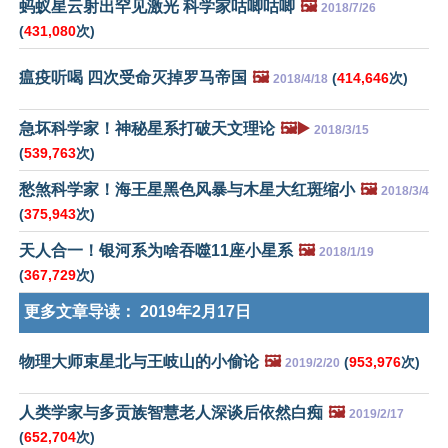
蚂蚁星云射出罕见激光 科学家咕唧咕唧
🖼️
2018/7/26
(
431,080
次)
瘟疫听喝 四次受命灭掉罗马帝国
🖼️
(
414,646
次)
2018/4/18
急坏科学家！神秘星系打破天文理论
🖼️▶️
2018/3/15
(
539,763
次)
愁煞科学家！海王星黑色风暴与木星大红斑缩小
🖼️
2018/3/4
(
375,943
次)
天人合一！银河系为啥吞噬11座小星系
🖼️
2018/1/19
(
367,729
次)
更多文章导读：
2019年2月17日
物理大师束星北与王岐山的小偷论
🖼️
(
953,976
次)
2019/2/20
人类学家与多贡族智慧老人深谈后依然白痴
🖼️
2019/2/17
(
652,704
次)