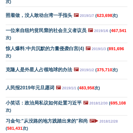
次)
照着做，没人敢动台湾一手指头
🖼️
(
623,698
次)
2019/1/7
一位来自纽约贫民窟的社会主义者议员
🖼️
(
467,541
2019/1/6
次)
惊人爆料:中共沉默的力量侵袭白宫(4)
🖼️
(
891,696
2019/1/3
次)
克隆人是外星人占领地球的办法
🖼️
(
375,710
次)
2019/1/2
人民报2019年元旦愿词
🖼️
(
483,958
次)
2019/1/1
小笑话：政治局私议如何处置习近平
🖼️
(
695,108
2018/12/30
次)
习金句:"从没路的地方践踏出来的"和尚
🖼️▶️
2018/12/28
(
581,431
次)