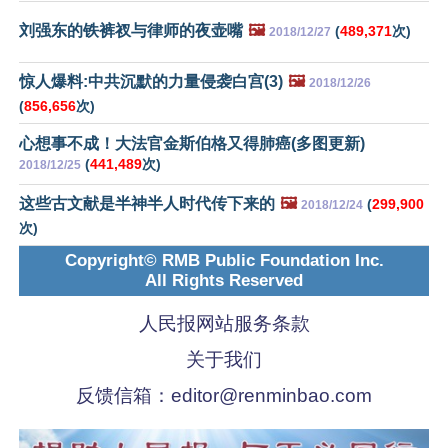
刘强东的铁裤衩与律师的夜壶嘴
🖼️
(
489,371
次)
2018/12/27
惊人爆料:中共沉默的力量侵袭白宫(3)
🖼️
2018/12/26
(
856,656
次)
心想事不成！大法官金斯伯格又得肺癌(多图更新)
(
441,489
次)
2018/12/25
这些古文献是半神半人时代传下来的
🖼️
(
299,900
2018/12/24
次)
Copyright© RMB Public Foundation Inc.
All Rights Reserved
人民报网站服务条款
关于我们
反馈信箱：
editor@renminbao.com