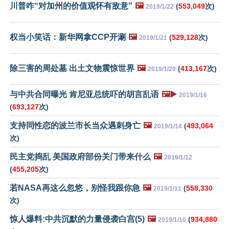
川普咋“对加州的价值观怀有敌意”
🖼️
(
553,049
次)
2019/1/22
权当小笑话：新华网拿CCP开涮
🖼️
(
529,128
次)
2019/1/21
除三害的周处墓 出土文物震惊世界
🖼️
(
413,167
次)
2019/1/20
与中共合同曝光 肯尼亚总统吓的胡言乱语
🖼️▶️
2019/1/16
(
693,127
次)
支持同性恋的波兰市长当众遇刺身亡
🖼️
(
493,064
2019/1/14
次)
民主党捣乱 美国政府部份关门带来什么
🖼️
2019/1/12
(
455,205
次)
若NASA再这么忽悠，别怪我跟你急
🖼️
(
558,330
2019/1/11
次)
惊人爆料:中共沉默的力量侵袭白宫(5)
🖼️
(
934,880
2019/1/10