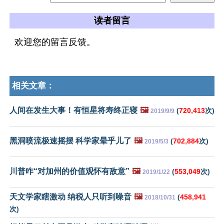
读者留言
欢迎您的留言反馈。
相关文章：
人间在发生大事！有恒星将寿终正寝
🖼️
(
720,413
次)
2019/9/9
黑洞喷流极速摇摆 科学家晕乎儿了
🖼️
(
702,884
次)
2019/5/3
川普咋“对加州的价值观怀有敌意”
🖼️
(
553,049
次)
2019/1/22
天文学家瞎激动 纳税人只听到噪音
🖼️
(
458,941
2018/10/31
次)