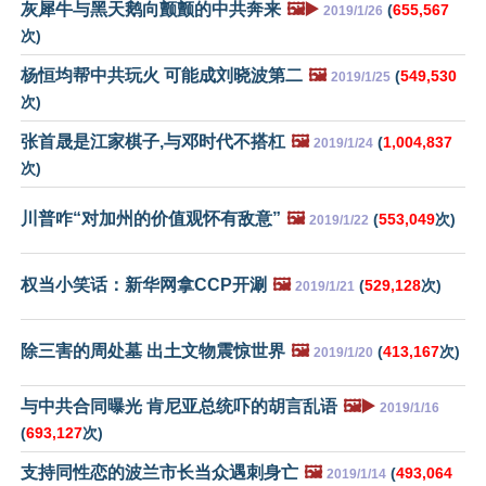
灰犀牛与黑天鹅向颤颤的中共奔来
🖼️▶️
(
655,567
2019/1/26
次)
杨恒均帮中共玩火 可能成刘晓波第二
🖼️
(
549,530
2019/1/25
次)
张首晟是江家棋子,与邓时代不搭杠
🖼️
(
1,004,837
2019/1/24
次)
川普咋“对加州的价值观怀有敌意”
🖼️
(
553,049
次)
2019/1/22
权当小笑话：新华网拿CCP开涮
🖼️
(
529,128
次)
2019/1/21
除三害的周处墓 出土文物震惊世界
🖼️
(
413,167
次)
2019/1/20
与中共合同曝光 肯尼亚总统吓的胡言乱语
🖼️▶️
2019/1/16
(
693,127
次)
支持同性恋的波兰市长当众遇刺身亡
🖼️
(
493,064
2019/1/14