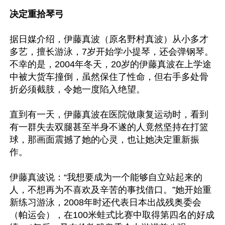
决定重拾琴弓
据日媒介绍，伊藤真波（原名野村真波）从小多才
多艺，擅长游泳，7岁开始学小提琴，还会弹钢琴。
不幸的是，2004年冬天，20岁的伊藤真波在上学途
中被大货车撞倒，虽然保住了性命，但右手多处骨
折必须截肢，令她一度陷入绝望。

直到有一天，伊藤真波在医院做康复运动时，看到
有一群失去双腿甚至半身不遂的人竟然坚持在打篮
球，那画面震撼了她的心灵，也让她决定重新振
作。

伊藤真波说：“我想要成为一个能够自立站起来的
人，不想再为不喜欢及辛苦的事找借口。”她开始重
新练习游泳，2008年时还代表日本出战残奥委会
（帕运会），在100米蛙式比赛中取得第四名的好成