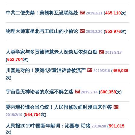
中共二便失禁！美朝将互设联络处
🖼️
(
465,110
次)
2019/2/21
物理大师束星北与王岐山的小偷论
🖼️
(
953,976
次)
2019/2/20
人类学家与多贡族智慧老人深谈后依然白痴
🖼️
2019/2/17
(
652,704
次)
川普是对的！澳洲4岁童泪诉曾被流产
🖼️
(
469,036
2019/2/16
次)
宇宙是无神论者的永远不解之迷
🖼️
(
600,358
次)
2019/2/14
委内瑞拉谁会当总统！人民报修改纽时漫画来作答
🖼️
(
564,754
次)
2019/2/10
人民报2019中国新年献词：沁园春·话猪
(
591,615
2019/2/8
次)