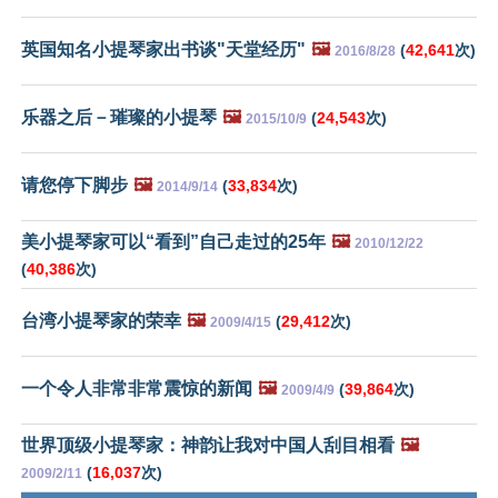
英国知名小提琴家出书谈"天堂经历"
🖼️
(
42,641
次)
2016/8/28
乐器之后－璀璨的小提琴
🖼️
(
24,543
次)
2015/10/9
请您停下脚步
🖼️
(
33,834
次)
2014/9/14
美小提琴家可以“看到”自己走过的25年
🖼️
2010/12/22
(
40,386
次)
台湾小提琴家的荣幸
🖼️
(
29,412
次)
2009/4/15
一个令人非常非常震惊的新闻
🖼️
(
39,864
次)
2009/4/9
世界顶级小提琴家：神韵让我对中国人刮目相看
🖼️
(
16,037
次)
2009/2/11