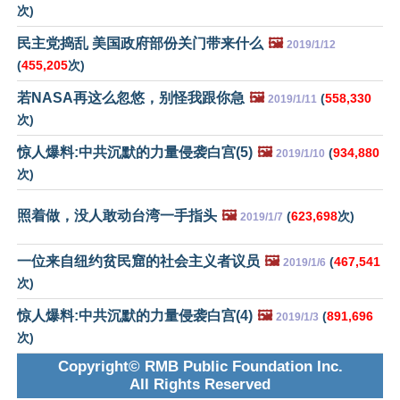
次)
民主党捣乱 美国政府部份关门带来什么
🖼️
2019/1/12
(
455,205
次)
若NASA再这么忽悠，别怪我跟你急
🖼️
(
558,330
2019/1/11
次)
惊人爆料:中共沉默的力量侵袭白宫(5)
🖼️
(
934,880
2019/1/10
次)
照着做，没人敢动台湾一手指头
🖼️
(
623,698
次)
2019/1/7
一位来自纽约贫民窟的社会主义者议员
🖼️
(
467,541
2019/1/6
次)
惊人爆料:中共沉默的力量侵袭白宫(4)
🖼️
(
891,696
2019/1/3
次)
Copyright© RMB Public Foundation Inc.
All Rights Reserved