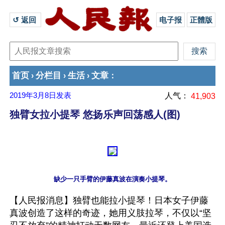
↺ 返回 
电子报
正體版
首页
分栏目
生活
文章
›
›
›
：
2019年3月8日
发表
人气：
41,903
独臂女拉小提琴 悠扬乐声回荡感人(图)
【人民报消息】独臂也能拉小提琴！日本女子伊藤
真波创造了这样的奇迹，她用义肢拉琴，不仅以“坚