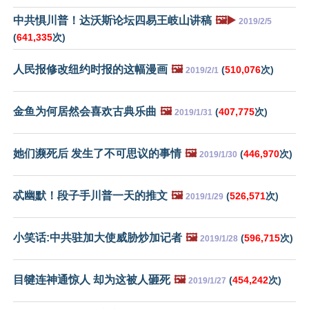
中共惧川普！达沃斯论坛四易王岐山讲稿
🖼️▶️
2019/2/5
(
641,335
次)
人民报修改纽约时报的这幅漫画
🖼️
(
510,076
次)
2019/2/1
金鱼为何居然会喜欢古典乐曲
🖼️
(
407,775
次)
2019/1/31
她们濒死后 发生了不可思议的事情
🖼️
(
446,970
次)
2019/1/30
忒幽默！段子手川普一天的推文
🖼️
(
526,571
次)
2019/1/29
小笑话:中共驻加大使威胁炒加记者
🖼️
(
596,715
次)
2019/1/28
目犍连神通惊人 却为这被人砸死
🖼️
(
454,242
次)
2019/1/27