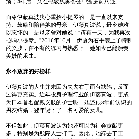
绩；4年后，又在伦敦残奥委会中游进前八强。

而令伊藤真波决心重拾小提琴的，是一直以来支
持、鼓励和陪伴她的母亲。伊藤真波说，最令她难
以忘怀的，是母亲曾对她说：“请有一天，为我再次
拉响小提琴。”2016年10月，伊藤为右手装上了特制
的义肢，在不断的练习与熟悉下，她如今已能演奏
美妙的乐曲。

永不放弃的好榜样
伊藤真波的人生并未因为失去右手而有缺陷，反而
过得更充实。近年投身护理行业的伊藤真波，更成
为日本首名配戴义肢的护士呢。她还跟3年前认识的
男友结婚，翌年诞下了一名可爱的女儿。

不但如此，伊藤真波认为她还可以为社会贡献更
多，特别是为残障人士打气。因此，她辞去了工