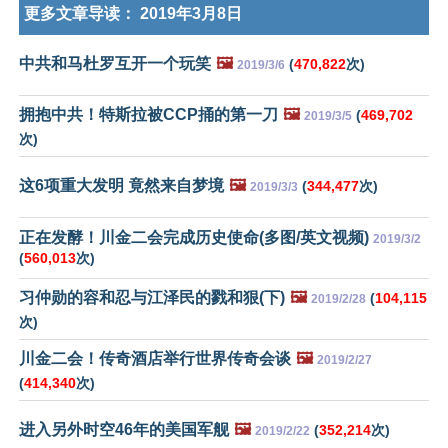
更多文章导读：
2019年3月8日
中共和马杜罗互开一个玩笑
🖼️
(
470,822
次)
2019/3/6
拥抱中共！特斯拉被CCP捅的第一刀
🖼️
(
469,702
2019/3/5
次)
这6项重大发明 竟然来自梦境
🖼️
(
344,477
次)
2019/3/3
正在发酵！川金二会完成历史使命(多图/英文视频)
2019/3/2
(
560,013
次)
习仲勋的容和忍与江泽民的戮和狠(下)
🖼️
(
104,115
2019/2/28
次)
川金二会！传奇酒店举行世界传奇会谈
🖼️
2019/2/27
(
414,340
次)
进入另外时空46年的美国军舰
🖼️
(
352,214
次)
2019/2/22