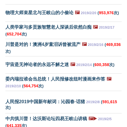
物理大师束星北与王岐山的小偷论
🖼️
(
953,976
次)
2019/2/20
人类学家与多贡族智慧老人深谈后依然白痴
🖼️
2019/2/17
(
652,704
次)
川普是对的！澳洲4岁童泪诉曾被流产
🖼️
(
469,036
2019/2/16
次)
宇宙是无神论者的永远不解之迷
🖼️
(
600,358
次)
2019/2/14
委内瑞拉谁会当总统！人民报修改纽时漫画来作答
🖼️
(
564,754
次)
2019/2/10
人民报2019中国新年献词：沁园春·话猪
(
591,615
2019/2/8
次)
中共惧川普！达沃斯论坛四易王岐山讲稿
🖼️▶️
2019/2/5
(
641,335
次)