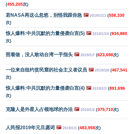
(
455,205
次)
若NASA再这么忽悠，别怪我跟你急
🖼️
(
558,330
2019/1/11
次)
惊人爆料:中共沉默的力量侵袭白宫(5)
🖼️
(
934,880
2019/1/10
次)
照着做，没人敢动台湾一手指头
🖼️
(
623,698
次)
2019/1/7
一位来自纽约贫民窟的社会主义者议员
🖼️
(
467,541
2019/1/6
次)
惊人爆料:中共沉默的力量侵袭白宫(4)
🖼️
(
891,696
2019/1/3
次)
克隆人是外星人占领地球的办法
🖼️
(
375,710
次)
2019/1/2
人民报2019年元旦愿词
🖼️
(
483,958
次)
2019/1/1