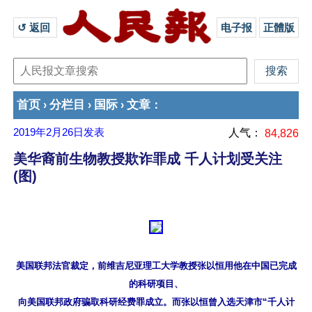
↺ 返回 
电子报
正體版
首页
分栏目
国际
文章
›
›
›
：
2019年2月26日
发表
人气：
84,826
美华裔前生物教授欺诈罪成 千人计划受关注
(图)
美国联邦法官裁定，前维吉尼亚理工大学教授张以恒用他在中国已完成
的科研项目、

向美国联邦政府骗取科研经费罪成立。而张以恒曾入选天津市“千人计