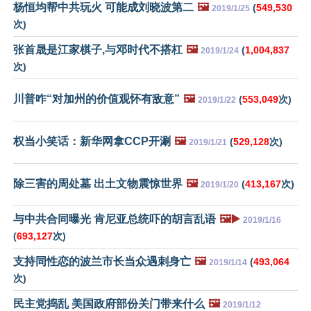
杨恒均帮中共玩火 可能成刘晓波第二
🖼️
(
549,530
2019/1/25
次)
张首晟是江家棋子,与邓时代不搭杠
🖼️
(
1,004,837
2019/1/24
次)
川普咋“对加州的价值观怀有敌意”
🖼️
(
553,049
次)
2019/1/22
权当小笑话：新华网拿CCP开涮
🖼️
(
529,128
次)
2019/1/21
除三害的周处墓 出土文物震惊世界
🖼️
(
413,167
次)
2019/1/20
与中共合同曝光 肯尼亚总统吓的胡言乱语
🖼️▶️
2019/1/16
(
693,127
次)
支持同性恋的波兰市长当众遇刺身亡
🖼️
(
493,064
2019/1/14
次)
民主党捣乱 美国政府部份关门带来什么
🖼️
2019/1/12