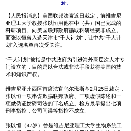
【人民报消息】美国联邦法官近日裁定，前维吉尼
亚理工大学教授张以恒用他在中（共）国已完成的
科研项目、向美国联邦政府骗取科研经费罪成立。
而张以恒曾入选天津市“千人计划”，让中共“千人计
划”入选名单再次受关注。

“千人计划”被指是中共政府为引进海外高层次人才专
门设立的，目的是以合法或非法手段获得美国的技
术和知识产权。

维吉尼亚州西区首席法官乌尔班斯基2月25日裁定，
张以恒一项串谋欺骗联邦政府、三项虚假陈述和一
项做伪证妨碍司法的罪名成立。检方最早提出七项
刑事指控，公司间谍等指控不成立。

张以恒（47岁）曾是维吉尼亚理工大学生物系统工