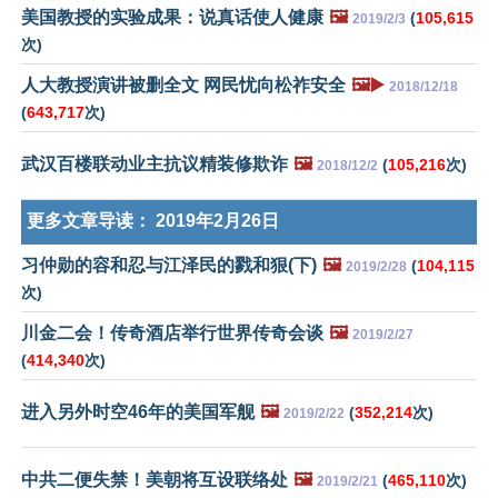
美国教授的实验成果：说真话使人健康
🖼️
(
105,615
2019/2/3
次)
人大教授演讲被删全文 网民忧向松祚安全
🖼️▶️
2018/12/18
(
643,717
次)
武汉百楼联动业主抗议精装修欺诈
🖼️
(
105,216
次)
2018/12/2
更多文章导读：
2019年2月26日
习仲勋的容和忍与江泽民的戮和狠(下)
🖼️
(
104,115
2019/2/28
次)
川金二会！传奇酒店举行世界传奇会谈
🖼️
2019/2/27
(
414,340
次)
进入另外时空46年的美国军舰
🖼️
(
352,214
次)
2019/2/22
中共二便失禁！美朝将互设联络处
🖼️
(
465,110
次)
2019/2/21