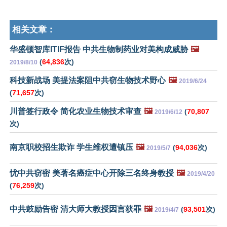
相关文章：
华盛顿智库ITIF报告 中共生物制药业对美构成威胁
🖼️
(
64,836
次)
2019/8/10
科技新战场 美提法案阻中共窃生物技术野心
🖼️
2019/6/24
(
71,657
次)
川普签行政令 简化农业生物技术审查
🖼️
(
70,807
2019/6/12
次)
南京职校招生欺诈 学生维权遭镇压
🖼️
(
94,036
次)
2019/5/7
忧中共窃密 美著名癌症中心开除三名终身教授
🖼️
2019/4/20
(
76,259
次)
中共鼓励告密 清大师大教授因言获罪
🖼️
(
93,501
次)
2019/4/7