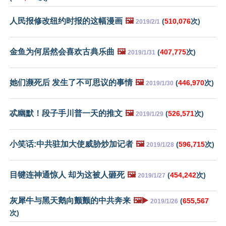
人民报修改纽约时报的这幅漫画
🖼️
(
510,076
次)
2019/2/1
金鱼为何居然会喜欢古典乐曲
🖼️
(
407,775
次)
2019/1/31
她们濒死后 发生了不可思议的事情
🖼️
(
446,970
次)
2019/1/30
忒幽默！段子手川普一天的推文
🖼️
(
526,571
次)
2019/1/29
小笑话:中共驻加大使威胁炒加记者
🖼️
(
596,715
次)
2019/1/28
目犍连神通惊人 却为这被人砸死
🖼️
(
454,242
次)
2019/1/27
灰犀牛与黑天鹅向颤颤的中共奔来
🖼️▶️
(
655,567
2019/1/26
次)