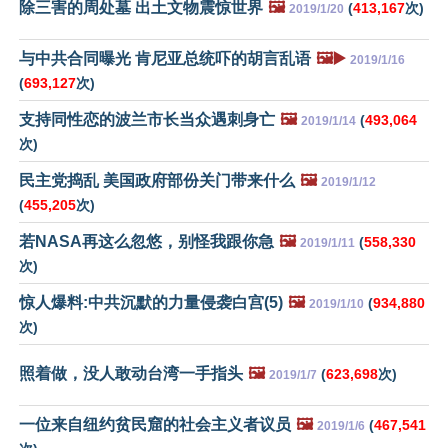
除三害的周处墓 出土文物震惊世界
🖼️
(
413,167
次)
2019/1/20
与中共合同曝光 肯尼亚总统吓的胡言乱语
🖼️▶️
2019/1/16
(
693,127
次)
支持同性恋的波兰市长当众遇刺身亡
🖼️
(
493,064
2019/1/14
次)
民主党捣乱 美国政府部份关门带来什么
🖼️
2019/1/12
(
455,205
次)
若NASA再这么忽悠，别怪我跟你急
🖼️
(
558,330
2019/1/11
次)
惊人爆料:中共沉默的力量侵袭白宫(5)
🖼️
(
934,880
2019/1/10
次)
照着做，没人敢动台湾一手指头
🖼️
(
623,698
次)
2019/1/7
一位来自纽约贫民窟的社会主义者议员
🖼️
(
467,541
2019/1/6