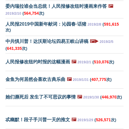
委内瑞拉谁会当总统！人民报修改纽时漫画来作答
🖼️
(
564,754
次)
2019/2/10
人民报2019中国新年献词：沁园春·话猪
(
591,615
2019/2/8
次)
中共惧川普！达沃斯论坛四易王岐山讲稿
🖼️▶️
2019/2/5
(
641,335
次)
人民报修改纽约时报的这幅漫画
🖼️
(
510,076
次)
2019/2/1
金鱼为何居然会喜欢古典乐曲
🖼️
(
407,775
次)
2019/1/31
她们濒死后 发生了不可思议的事情
🖼️
(
446,970
次)
2019/1/30
忒幽默！段子手川普一天的推文
🖼️
(
526,571
次)
2019/1/29