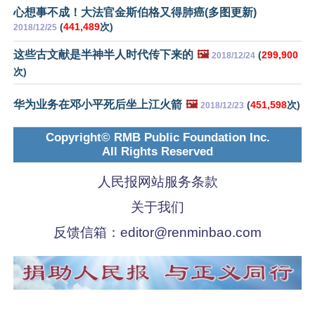
心想事不成！大法官金斯伯格又得肺癌(多图更新)
(
441,489
次)
2018/12/25
这些古文献是半神半人时代传下来的
🖼️
(
299,900
2018/12/24
次)
华为业务在邓小平死后坐上江火箭
🖼️
(
451,598
次)
2018/12/23
Copyright© RMB Public Foundation Inc.
All Rights Reserved
人民报网站服务条款
关于我们
反馈信箱：
editor@renminbao.com