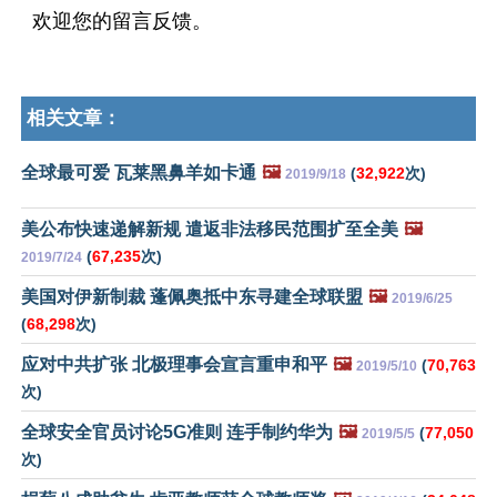
欢迎您的留言反馈。
相关文章：
全球最可爱 瓦莱黑鼻羊如卡通
🖼️
(
32,922
次)
2019/9/18
美公布快速递解新规 遣返非法移民范围扩至全美
🖼️
(
67,235
次)
2019/7/24
美国对伊新制裁 蓬佩奥抵中东寻建全球联盟
🖼️
2019/6/25
(
68,298
次)
应对中共扩张 北极理事会宣言重申和平
🖼️
(
70,763
2019/5/10
次)
全球安全官员讨论5G准则 连手制约华为
🖼️
(
77,050
2019/5/5
次)