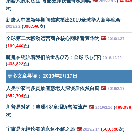
捐薪八成助贫生 肯亚教师获全球教师奖
🖼️
(
34,048
2019/4/16
次)
新唐人中国新年期间独家播出2019全球华人新年晚会
(
368,348
次)
2019/2/2
全球第二大移动运营商在核心网络暂禁华为
🖼️
2019/1/27
(
109,446
次)
魔鬼在统治着我们的世界(27)：全球野心(下)
2018/12/29
(
438,822
次)
更多文章导读：
2019年2月17日
人类学家与多贡族智慧老人深谈后依然白痴
🖼️
2019/2/17
(
652,704
次)
川普是对的！澳洲4岁童泪诉曾被流产
🖼️
(
469,036
2019/2/16
次)
宇宙是无神论者的永远不解之迷
🖼️
(
600,358
次)
2019/2/14