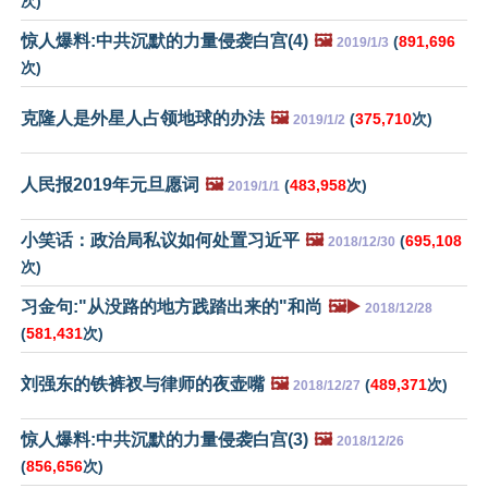
次)
惊人爆料:中共沉默的力量侵袭白宫(4)
🖼️
(
891,696
2019/1/3
次)
克隆人是外星人占领地球的办法
🖼️
(
375,710
次)
2019/1/2
人民报2019年元旦愿词
🖼️
(
483,958
次)
2019/1/1
小笑话：政治局私议如何处置习近平
🖼️
(
695,108
2018/12/30
次)
习金句:"从没路的地方践踏出来的"和尚
🖼️▶️
2018/12/28
(
581,431
次)
刘强东的铁裤衩与律师的夜壶嘴
🖼️
(
489,371
次)
2018/12/27
惊人爆料:中共沉默的力量侵袭白宫(3)
🖼️
2018/12/26
(
856,656
次)