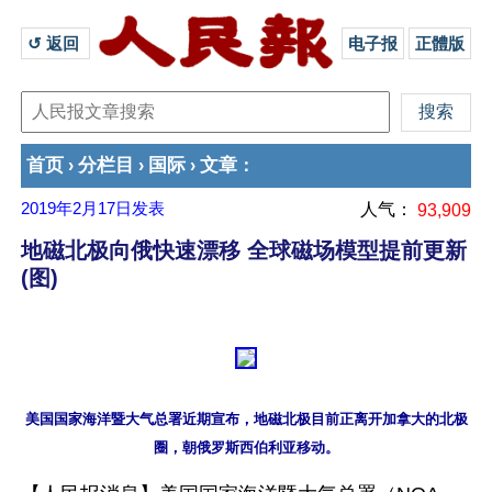
↺ 返回 
电子报
正體版
首页
分栏目
国际
文章
›
›
›
：
2019年2月17日
发表
人气：
93,909
地磁北极向俄快速漂移 全球磁场模型提前更新
(图)
美国国家海洋暨大气总署近期宣布，地磁北极目前正离开加拿大的北极