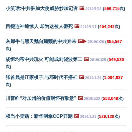
小笑话:中共驻加大使威胁炒加记者
🖼️
(
596,715
次)
2019/1/28
目犍连神通惊人 却为这被人砸死
🖼️
(
454,242
次)
2019/1/27
灰犀牛与黑天鹅向颤颤的中共奔来
🖼️▶️
(
655,567
2019/1/26
次)
杨恒均帮中共玩火 可能成刘晓波第二
🖼️
(
549,530
2019/1/25
次)
张首晟是江家棋子,与邓时代不搭杠
🖼️
(
1,004,837
2019/1/24
次)
川普咋“对加州的价值观怀有敌意”
🖼️
(
553,049
次)
2019/1/22
权当小笑话：新华网拿CCP开涮
🖼️
(
529,128
次)
2019/1/21