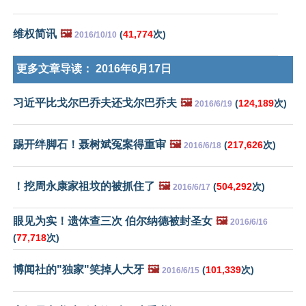
维权简讯
🖼️
(
41,774
次)
2016/10/10
更多文章导读：
2016年6月17日
习近平比戈尔巴乔夫还戈尔巴乔夫
🖼️
(
124,189
次)
2016/6/19
踢开绊脚石！聂树斌冤案得重审
🖼️
(
217,626
次)
2016/6/18
！挖周永康家祖坟的被抓住了
🖼️
(
504,292
次)
2016/6/17
眼见为实！遗体查三次 伯尔纳德被封圣女
🖼️
2016/6/16
(
77,718
次)
博闻社的"独家"笑掉人大牙
🖼️
(
101,339
次)
2016/6/15