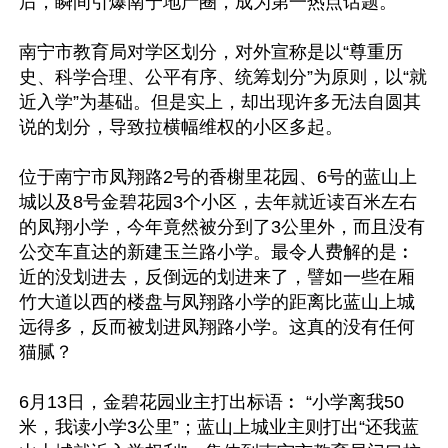
后，瞬间引爆南宁地产圈，成为第一热点话题。

南宁市教育局对学区划分，对外宣称是以“尊重历
史、科学合理、公平有序、统筹划分”为原则，以“就
近入学”为基础。但是实上，却出现许多无法自圆其
说的划分，导致拉横幅维权的小区多起。

位于南宁市凤翔路2号的香榭里花园、6号的蓝山上
城以及8号金碧花园3个小区，去年就近读百米左右
的凤翔小学，今年竟然被分到了3公里外，而且没有
公交车直达的新建玉兰路小学。最令人费解的是︰
近的没划进去，反倒远的划进来了，譬如一些在厢
竹大道以西的楼盘与凤翔路小学的距离比蓝山上城
远得多，反而被划进凤翔路小学。这真的没有任何
猫腻？

6月13日，金碧花园业主打出标语︰ “小学离我50
米，我读小学3公里”；蓝山上城业主则打出“还我蓝