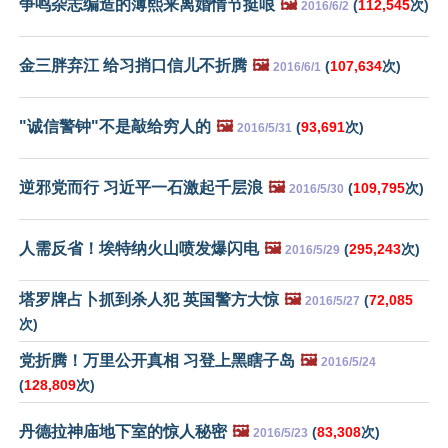
争鸣杂志编造的薄熙来离婚情节挺哏
🖼️
(
112,545
次)
2016/6/2
金三胖弃江 给习捎口信儿不折腾
🖼️
(
107,634
次)
2016/6/1
"诚信警钟"不是敲给穷人的
🖼️
(
93,691
次)
2016/5/31
逆邪党而行 习近平一石激起千层浪
🖼️
(
109,795
次)
2016/5/30
人需反省！埃特纳火山喷发爆闪电
🖼️
(
295,243
次)
2016/5/29
塔罗牌占卜抓到杀人犯 英国警方大惊
🖼️
(
72,085
2016/5/27
次)
党折腾！万里公开真相 习登上黑瞎子岛
🖼️
2016/5/24
(
128,809
次)
丹德拉神庙地下室的惊人秘密
🖼️
(
83,308
次)
2016/5/23