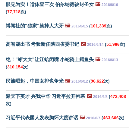
眼见为实！遗体查三次 伯尔纳德被封圣女
🖼️
2016/6/16
(
77,718
次)
博闻社的"独家"笑掉人大牙
🖼️
(
101,339
次)
2016/6/15
高智晟出书 考验新任陕西省委书记
🖼️
(
51,966
次)
2016/6/14
绝！"蜥大大"让江蛤闭嘴 小蛇骑上鳄鱼头
🖼️
2016/6/13
(
310,154
次)
民族崛起，中国女排也争光
🖼️
(
96,622
次)
2016/6/12
聚天下英才 兴我中华 习近平拉开帏幕
🖼️
(
472,408
2016/6/8
次)
习近平代表国人发表胸怀大度讲话
🖼️
(
463,606
次)
2016/6/7