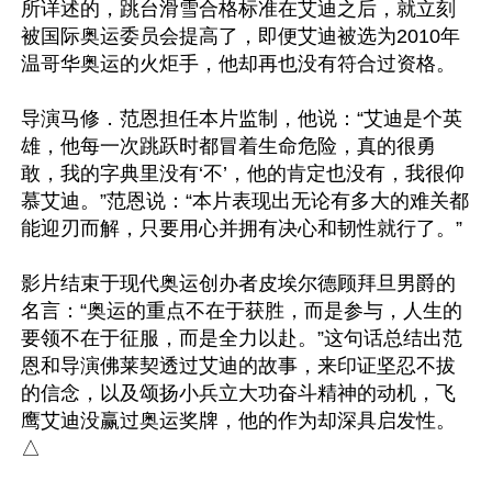
所详述的，跳台滑雪合格标准在艾迪之后，就立刻
被国际奥运委员会提高了，即便艾迪被选为2010年
温哥华奥运的火炬手，他却再也没有符合过资格。

导演马修．范恩担任本片监制，他说：“艾迪是个英
雄，他每一次跳跃时都冒着生命危险，真的很勇
敢，我的字典里没有‘不’，他的肯定也没有，我很仰
慕艾迪。”范恩说：“本片表现出无论有多大的难关都
能迎刃而解，只要用心并拥有决心和韧性就行了。”

影片结束于现代奥运创办者皮埃尔德顾拜旦男爵的
名言：“奥运的重点不在于获胜，而是参与，人生的
要领不在于征服，而是全力以赴。”这句话总结出范
恩和导演佛莱契透过艾迪的故事，来印证坚忍不拔
的信念，以及颂扬小兵立大功奋斗精神的动机，飞
鹰艾迪没赢过奥运奖牌，他的作为却深具启发性。