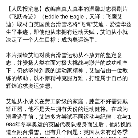
【人民报消息】改编自真人真事的温馨励志喜剧片
《飞跃奇迹》（Eddie the Eagle，又译：飞鹰艾
迪）取材自英国跳台滑雪名将“飞鹰”艾迪．爱德华兹
生平事迹，即使他从未拥有运动天赋，艾迪从小就
决定了一个人生目标：成为奥运选手。

本片描绘艾迪对跳台滑雪运动从不放弃的坚定意
志，并赞扬人类在面对极大挑战与渺茫的成功机率
下，仍然坚持到底的运动家精神，艾迪借由一位教
练的帮助，以不懈精神克服万难，打造属于自己的
辉煌追求奥运梦想。

艾迪从小成长在劳工阶级的家庭，膝盖不好需要戴
矫正器，他不是天生拥有天份的运动健将。在成为
滑雪选手前，艾迪多方尝试不同运动与纪律，在与1
984年冬季奥运的英国代表队擦身而过后，他转换跑
道至跳台滑雪。但有几个问题：英国从未有过冬季