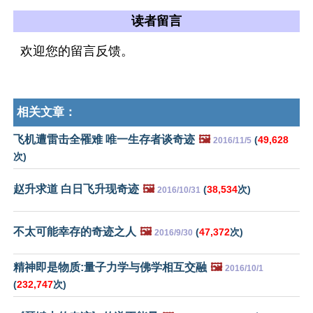
读者留言
欢迎您的留言反馈。
相关文章：
飞机遭雷击全罹难 唯一生存者谈奇迹
🖼️
(
49,628
2016/11/5
次)
赵升求道 白日飞升现奇迹
🖼️
(
38,534
次)
2016/10/31
不太可能幸存的奇迹之人
🖼️
(
47,372
次)
2016/9/30
精神即是物质:量子力学与佛学相互交融
🖼️
2016/10/1
(
232,747
次)