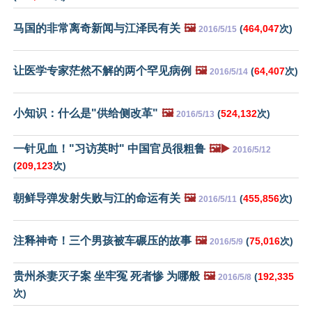
马国的非常离奇新闻与江泽民有关
🖼️
(
464,047
次)
2016/5/15
让医学专家茫然不解的两个罕见病例
🖼️
(
64,407
次)
2016/5/14
小知识：什么是"供给侧改革"
🖼️
(
524,132
次)
2016/5/13
一针见血！"习访英时" 中国官员很粗鲁
🖼️▶️
2016/5/12
(
209,123
次)
朝鲜导弹发射失败与江的命运有关
🖼️
(
455,856
次)
2016/5/11
注释神奇！三个男孩被车碾压的故事
🖼️
(
75,016
次)
2016/5/9
贵州杀妻灭子案 坐牢冤 死者惨 为哪般
🖼️
(
192,335
2016/5/8
次)