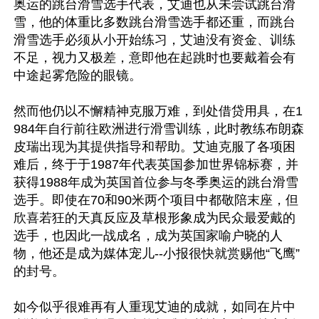
奥运的跳台滑雪选手代表，艾迪也从未尝试跳台滑
雪，他的体重比多数跳台滑雪选手都还重，而跳台
滑雪选手必须从小开始练习，艾迪没有资金、训练
不足，视力又极差，意即他在起跳时也要戴着会有
中途起雾危险的眼镜。

然而他仍以不懈精神克服万难，到处借贷用具，在1
984年自行前往欧洲进行滑雪训练，此时教练布朗森
皮瑞出现为其提供指导和帮助。艾迪克服了各项困
难后，终于于1987年代表英国参加世界锦标赛，并
获得1988年成为英国首位参与冬季奥运的跳台滑雪
选手。即使在70和90米两个项目中都敬陪末座，但
欣喜若狂的天真反应及草根形象成为民众最爱戴的
选手，也因此一战成名，成为英国家喻户晓的人
物，他还是成为媒体宠儿--小报很快就赏赐他“飞鹰”
的封号。

如今似乎很难再有人重现艾迪的成就，如同在片中