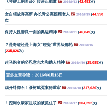
《琴键上的奇迹》传递正能量
🖼️
(
42,493
次)
2016/9/13
女白领放弃高薪 办长青公寓照顾老人
🖼️
(
44,550
2016/8/25
次)
保持人性善良一面的奥运精神
🖼️
(
46,849
次)
2016/8/21
？是奇迹还是上海女"碰瓷"世界级邮轮
🖼️
2016/8/16
(
235,826
次)
超马跑者的坚忍意志力和助人精神
🖼️
(
25,085
次)
2016/4/30
更多文章导读：
2016年6月16日
踢开绊脚石！聂树斌冤案得重审
🖼️
(
217,626
次)
2016/6/18
！挖周永康家祖坟的被抓住了
🖼️
(
504,292
次)
2016/6/17