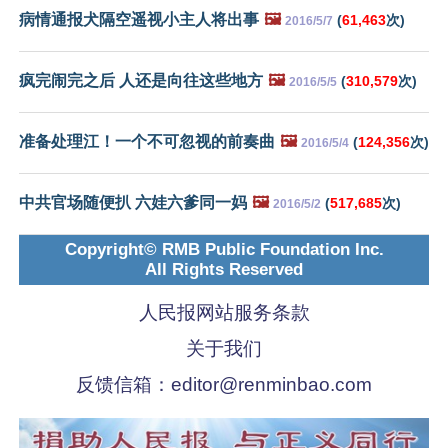
病情通报犬隔空遥视小主人将出事
🖼️
(
61,463
次)
2016/5/7
疯完闹完之后 人还是向往这些地方
🖼️
(
310,579
次)
2016/5/5
准备处理江！一个不可忽视的前奏曲
🖼️
(
124,356
次)
2016/5/4
中共官场随便扒 六娃六爹同一妈
🖼️
(
517,685
次)
2016/5/2
Copyright© RMB Public Foundation Inc.
All Rights Reserved
人民报网站服务条款
关于我们
反馈信箱：
editor@renminbao.com