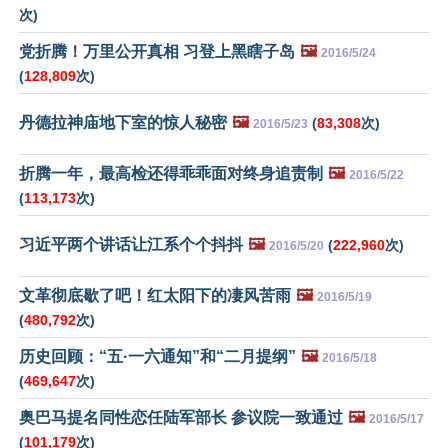
次)
党折腾！万里公开真相 习登上黑瞎子岛
🖼️
2016/5/24
(
128,809
次)
丹德拉神庙地下室的惊人秘密
🖼️
(
83,308
次)
2016/5/23
折腾一年，最高检还得乖乖面对终身追责制
🖼️
2016/5/22
(
113,173
次)
习近平两个讲话让江系个个抖抖
🖼️
(
222,960
次)
2016/5/20
文革彻底歇了吧！红太阳下的凄风苦雨
🖼️
2016/5/19
(
480,792
次)
历史回顾：“五·一六通知”和“二月提纲”
🖼️
2016/5/18
(
469,647
次)
奥巴马提名同性恋任陆军部长 参议院一致通过
🖼️
2016/5/17
(
101,179
次)