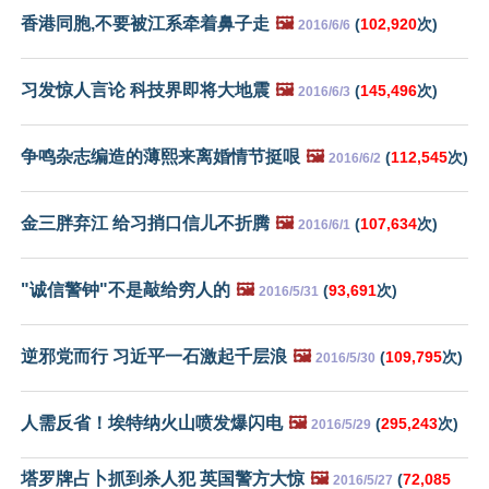
香港同胞,不要被江系牵着鼻子走
🖼️
(
102,920
次)
2016/6/6
习发惊人言论 科技界即将大地震
🖼️
(
145,496
次)
2016/6/3
争鸣杂志编造的薄熙来离婚情节挺哏
🖼️
(
112,545
次)
2016/6/2
金三胖弃江 给习捎口信儿不折腾
🖼️
(
107,634
次)
2016/6/1
"诚信警钟"不是敲给穷人的
🖼️
(
93,691
次)
2016/5/31
逆邪党而行 习近平一石激起千层浪
🖼️
(
109,795
次)
2016/5/30
人需反省！埃特纳火山喷发爆闪电
🖼️
(
295,243
次)
2016/5/29
塔罗牌占卜抓到杀人犯 英国警方大惊
🖼️
(
72,085
2016/5/27