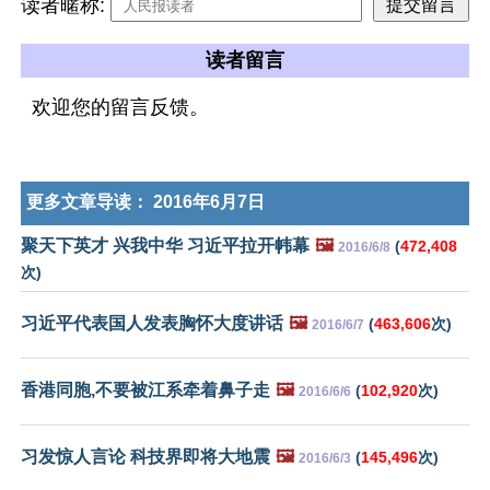
读者暱称:
读者留言
欢迎您的留言反馈。
更多文章导读：
2016年6月7日
聚天下英才 兴我中华 习近平拉开帏幕
🖼️
(
472,408
2016/6/8
次)
习近平代表国人发表胸怀大度讲话
🖼️
(
463,606
次)
2016/6/7
香港同胞,不要被江系牵着鼻子走
🖼️
(
102,920
次)
2016/6/6
习发惊人言论 科技界即将大地震
🖼️
(
145,496
次)
2016/6/3