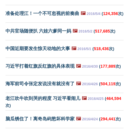
准备处理江！一个不可忽视的前奏曲
🖼️
(
124,356
次)
2016/5/4
中共官场随便扒 六娃六爹同一妈
🖼️
(
517,685
次)
2016/5/2
中国近期要发生惊天动地的大事
🖼️
(
518,436
次)
2016/5/1
习近平打着红旗反红旗的具体表现
🖼️
(
177,889
次)
2016/4/30
海军前司令张定发说没有就没有了
🖼️
(
504,119
次)
2016/4/26
老江吹牛吹到哭的程度 习近平看闹儿
🖼️
(
464,594
2016/4/25
次)
脑瓜锈住了！离奇岛屿愁坏科学家
🖼️
(
294,441
次)
2016/4/24