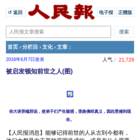
↺ 返回 
电子报
正體版
首页
分栏目
文化
文章
›
›
›
：
2016年6月7日
发表
人气：
21,729
被启发顿知前世之人(图)
你大讲异端邪说，使弟子们产生疑惑，歪曲佛经真义，因此受难到现
【人民报消息】能够记得前世的人从古到今都有，