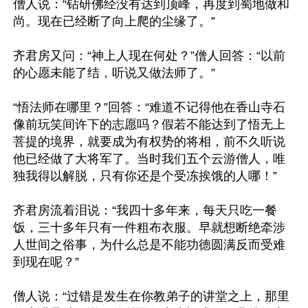
僧人说：“钻研佛经没有达到顶峰，再度到蜀地做和
尚。现在已经断了向上爬的尘缘了。”

齐君房又问：“神上人现在何处？”僧人回答：“以前
的心愿未能了结，听说又做法师了。”

“悟法师在哪里？”回答：“难道不记得他在香山寺石
像前玩笑间许下的志愿吗？假若不能达到了悟无上
菩提的境界，就要成为有权势的将相，前不久听说
他已经做了大将军了。当时我们五个云游僧人，唯
独我得以解脱，只有你还是个受冻挨饿的人哪！”

齐君房流着泪说：“我四十多年来，每天只吃一餐
饭，三十多年只有一件粗布衣服。早就想断绝牵涉
人世间之俗事，为什么总是不能功德圆满反而受难
到现在呢？”

僧人说：“过错是发生在你教弟子的讲堂之上，那里