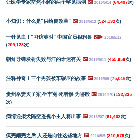
让医学专家茫然不解的两个罕见病例
🖼️
(
64,407
次)
2016/5/14
小知识：什么是"供给侧改革"
🖼️
(
524,132
次)
2016/5/13
一针见血！"习访英时" 中国官员很粗鲁
🖼️▶️
2016/5/12
(
209,123
次)
朝鲜导弹发射失败与江的命运有关
🖼️
(
455,856
次)
2016/5/11
注释神奇！三个男孩被车碾压的故事
🖼️
(
75,016
次)
2016/5/9
贵州杀妻灭子案 坐牢冤 死者惨 为哪般
🖼️
(
192,335
2016/5/8
次)
病情通报犬隔空遥视小主人将出事
🖼️
(
61,463
次)
2016/5/7
疯完闹完之后 人还是向往这些地方
🖼️
(
310,579
次)
2016/5/5