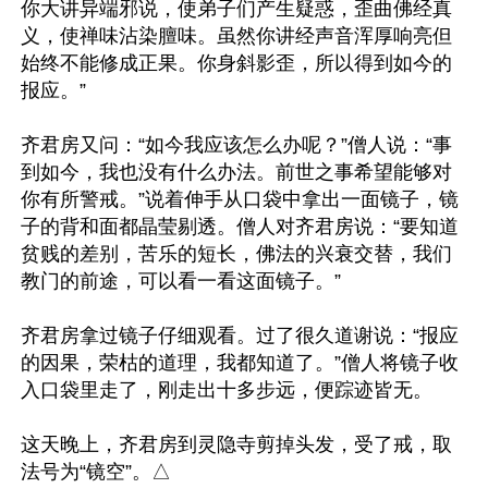
你大讲异端邪说，使弟子们产生疑惑，歪曲佛经真
义，使禅味沾染膻味。虽然你讲经声音浑厚响亮但
始终不能修成正果。你身斜影歪，所以得到如今的
报应。”

齐君房又问：“如今我应该怎么办呢？”僧人说：“事
到如今，我也没有什么办法。前世之事希望能够对
你有所警戒。”说着伸手从口袋中拿出一面镜子，镜
子的背和面都晶莹剔透。僧人对齐君房说：“要知道
贫贱的差别，苦乐的短长，佛法的兴衰交替，我们
教门的前途，可以看一看这面镜子。”

齐君房拿过镜子仔细观看。过了很久道谢说：“报应
的因果，荣枯的道理，我都知道了。”僧人将镜子收
入口袋里走了，刚走出十多步远，便踪迹皆无。

这天晚上，齐君房到灵隐寺剪掉头发，受了戒，取