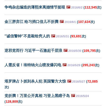
争鸣杂志编造的薄熙来离婚情节挺哏
🖼️
(
112,545
次)
2016/6/2
金三胖弃江 给习捎口信儿不折腾
🖼️
(
107,634
次)
2016/6/1
"诚信警钟"不是敲给穷人的
🖼️
(
93,691
次)
2016/5/31
逆邪党而行 习近平一石激起千层浪
🖼️
(
109,795
次)
2016/5/30
人需反省！埃特纳火山喷发爆闪电
🖼️
(
295,243
次)
2016/5/29
塔罗牌占卜抓到杀人犯 英国警方大惊
🖼️
(
72,085
2016/5/27
次)
党折腾！万里公开真相 习登上黑瞎子岛
🖼️
2016/5/24
(
128,809
次)