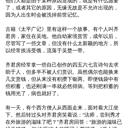
他们大都是由于某种原因造成的，或是有什么愿要
了，或者其它的原因，无缘无故是不允许出现的，
因为人出生时会被洗掉前世记忆。

古籍《太平广记》里有这样一个故事。有个人叫齐
君房，家住在吴地。他自幼家境贫苦，成年以后，
尽管写了一些文章，但没有什么太新颖的地方，所
以经常挨冻受饿，流落于吴楚一带。

齐君房经常拿一些自己创作的四五六七言诗句去求
助于人，但多半不被人们赏识。虽然偶尔也能换来
几文赏钱，但从来没有积攒下银两。即便钱袋中有
些积蓄，也还刚满一串就必然得病。等到把积蓄的
钱用光了，病也就好了。

有一天，有个西方僧人从西面走来，面对着大江坐
下。然后转过头对齐君房笑着说：“法师，尝到秀才
在外旅游的滋味了吧？”齐君房回答：“旅游的滋味已