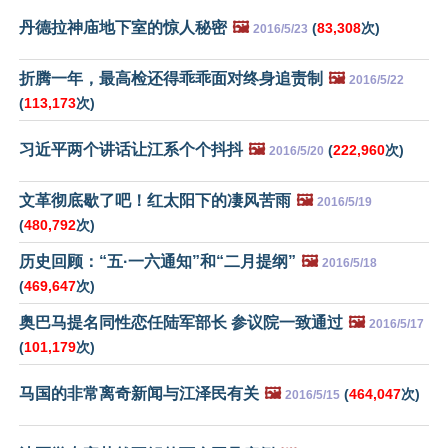
丹德拉神庙地下室的惊人秘密
🖼️
(
83,308
次)
2016/5/23
折腾一年，最高检还得乖乖面对终身追责制
🖼️
2016/5/22
(
113,173
次)
习近平两个讲话让江系个个抖抖
🖼️
(
222,960
次)
2016/5/20
文革彻底歇了吧！红太阳下的凄风苦雨
🖼️
2016/5/19
(
480,792
次)
历史回顾：“五·一六通知”和“二月提纲”
🖼️
2016/5/18
(
469,647
次)
奥巴马提名同性恋任陆军部长 参议院一致通过
🖼️
2016/5/17
(
101,179
次)
马国的非常离奇新闻与江泽民有关
🖼️
(
464,047
次)
2016/5/15