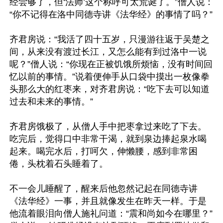
经尝够了，但‘法师’这个称呼可太荒诞了。”僧人说：
“你不记得在洛中同德寺讲《法华经》的事情了吗？”

齐君房说：“我活了四十五岁，只漫游往返于吴楚之
间，从来没有渡过长江，又怎么能有到过洛中一说
呢？”僧人说：“你现在正被饥饿所烦恼，没有时间回
忆以前的事情。”说着便伸手从口袋中摸出一枚像拳
头那么大的红枣来，对齐君房说：“吃下去可以知道
过去和未来的事情。”

齐君房饿极了，从僧人手中把枣拿过来吃了下去。
吃完后，觉得口中非常干渴，就到泉边捧起泉水喝
起来。喝完水后，打呵欠，伸懒腰，感到非常困
倦，头枕着石头睡着了。

不一会儿睡醒了，醒来后他忽然记起在同德寺讲
《法华经》一事，并且就像发生在昨天一样。于是
他流着眼泪向僧人施礼问道：“震和尚如今在哪里？”