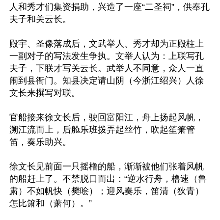
人和秀才们集资捐助，兴造了一座“二圣祠”，供奉孔
夫子和关云长。

殿宇、圣像落成后，文武举人、秀才却为正殿柱上
一副对子的写法发生争执。文举人认为：上联写孔
夫子，下联才写关云长。武举人不同意，众人一直
闹到县衙门。知县决定请山阴（今浙江绍兴）人徐
文长来撰写对联。

官船接来徐文长后，驶回富阳江，舟上扬起风帆，
溯江流而上，后舱乐班拨弄起丝竹，吹起笙箫管
笛，奏乐助兴。

徐文长见前面一只摇橹的船，渐渐被他们张着风帆
的船赶上了。不禁脱口而出：“逆水行舟，橹速（鲁
肃）不如帆快（樊哙）；迎风奏乐，笛清（狄青）
怎比箫和（萧何）。”
