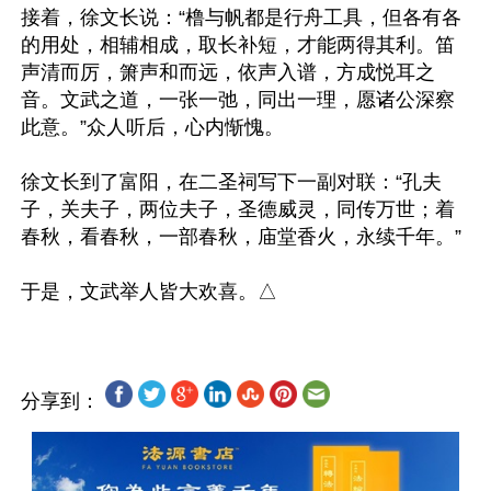
接着，徐文长说：“橹与帆都是行舟工具，但各有各
的用处，相辅相成，取长补短，才能两得其利。笛
声清而厉，箫声和而远，依声入谱，方成悦耳之
音。文武之道，一张一弛，同出一理，愿诸公深察
此意。”众人听后，心内惭愧。

徐文长到了富阳，在二圣祠写下一副对联：“孔夫
子，关夫子，两位夫子，圣德威灵，同传万世；着
春秋，看春秋，一部春秋，庙堂香火，永续千年。”

分享到：