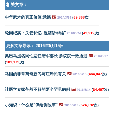
相关文章：
中华武术的真正价值 武德
🖼️
(
69,868
次)
2014/3/29
轮回纪实：关云长忆“温酒斩华雄”
(
42,212
次)
2010/5/24
更多文章导读：
2016年5月15日
奥巴马提名同性恋任陆军部长 参议院一致通过
🖼️
2016/5/17
(
101,179
次)
马国的非常离奇新闻与江泽民有关
🖼️
(
464,047
次)
2016/5/15
让医学专家茫然不解的两个罕见病例
🖼️
(
64,407
次)
2016/5/14
小知识：什么是"供给侧改革"
🖼️
(
524,132
次)
2016/5/13