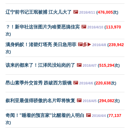
辽宁前书记王珉被捕 江火儿大了
🖼️
(
476,005
次)
2016/4/11
？！新华社这张图片为啥要恶搞佳宾
🖼️
(
113,970
2016/4/10
次)
满身蚂蚁！渚碧灯塔亮 美日急用菲
🖼️多▶️
(
239,942
2016/4/8
次)
该来的都来了！江泽民没站岗的了
🖼️
(
515,294
次)
2016/4/7
昂山素季外交首秀 跌破西方眼镜
🖼️
(
220,638
次)
2016/4/6
叙利亚最值得骄傲的名片即将恢复
🖼️
(
294,082
次)
2016/4/5
奇闻！"睡着的预言家"比醒着的人明白
🖼️
(
77,137
2016/4/4
次)