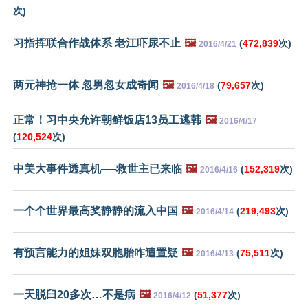
次)
习指挥联合作战体系 老江吓尿不止
🖼️
(
472,839
次)
2016/4/21
两元神抢一体 忽男忽女成奇闻
🖼️
(
79,657
次)
2016/4/18
正常！习中央允许朝鲜饭店13员工逃韩
🖼️
2016/4/17
(
120,524
次)
中美大事件透真机──救世主已来临
🖼️
(
152,319
次)
2016/4/16
一个个世界最高奖静静的流入中国
🖼️
(
219,493
次)
2016/4/14
有预言能力的姐妹双胞胎咋遭置疑
🖼️
(
75,511
次)
2016/4/13
一天脱臼20多次…不是病
🖼️
(
51,377
次)
2016/4/12