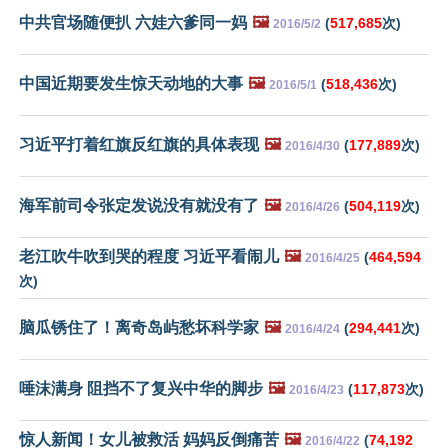
中共官场随便扒 六娃六爹同一妈
🖼️
(
517,685
次)
2016/5/2
中国近期要发生惊天动地的大事
🖼️
(
518,436
次)
2016/5/1
习近平打着红旗反红旗的具体表现
🖼️
(
177,889
次)
2016/4/30
海军前司令张定发说没有就没有了
🖼️
(
504,119
次)
2016/4/26
老江吹牛吹到哭的程度 习近平看闹儿
🖼️
(
464,594
2016/4/25
次)
脑瓜锈住了！离奇岛屿愁坏科学家
🖼️
(
294,441
次)
2016/4/24
唾沫满身 阻挡不了复兴中华的脚步
🖼️
(
117,873
次)
2016/4/23
惊人新闻！女儿被救活 妈妈反倒痛苦
🖼️
(
74,192
2016/4/22