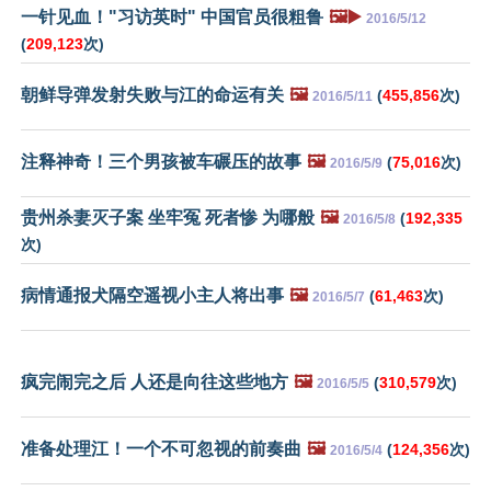
一针见血！"习访英时" 中国官员很粗鲁
🖼️▶️
2016/5/12
(
209,123
次)
朝鲜导弹发射失败与江的命运有关
🖼️
(
455,856
次)
2016/5/11
注释神奇！三个男孩被车碾压的故事
🖼️
(
75,016
次)
2016/5/9
贵州杀妻灭子案 坐牢冤 死者惨 为哪般
🖼️
(
192,335
2016/5/8
次)
病情通报犬隔空遥视小主人将出事
🖼️
(
61,463
次)
2016/5/7
疯完闹完之后 人还是向往这些地方
🖼️
(
310,579
次)
2016/5/5
准备处理江！一个不可忽视的前奏曲
🖼️
(
124,356
次)
2016/5/4