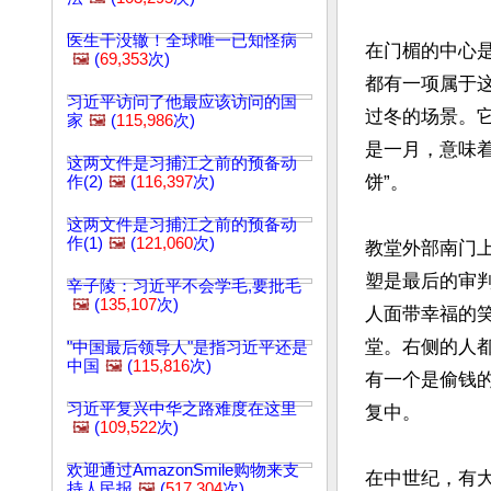
医生干没辙！全球唯一已知怪病
在门楣的中心
🖼️
(
69,353
次)
都有一项属于
习近平访问了他最应该访问的国
过冬的场景。
家
🖼️
(
115,986
次)
是一月，意味
这两文件是习捕江之前的预备动
饼”。

作(2)
🖼️
(
116,397
次)
这两文件是习捕江之前的预备动
作(1)
🖼️
(
121,060
次)
教堂外部南门
塑是最后的审
辛子陵：习近平不会学毛,要批毛
🖼️
(
135,107
次)
人面带幸福的
堂。右侧的人
"中国最后领导人"是指习近平还是
中国
🖼️
(
115,816
次)
有一个是偷钱
习近平复兴中华之路难度在这里
复中。

🖼️
(
109,522
次)
欢迎通过AmazonSmile购物来支
在中世纪，有
持人民报
🖼️
(
517,304
次)