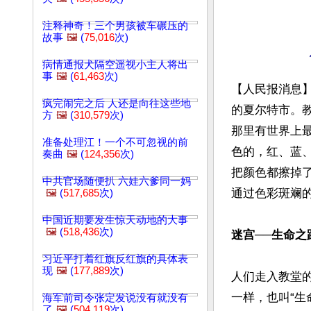
注释神奇！三个男孩被车碾压的
故事
🖼️
(
75,016
次)
病情通报犬隔空遥视小主人将出
事
🖼️
(
61,463
次)
【人民报消息】夏尔
疯完闹完之后 人还是向往这些地
的夏尔特市。
方
🖼️
(
310,579
次)
那里有世界上
准备处理江！一个不可忽视的前
色的，红、蓝
奏曲
🖼️
(
124,356
次)
把颜色都擦掉
中共官场随便扒 六娃六爹同一妈
通过色彩斑斓的
🖼️
(
517,685
次)
中国近期要发生惊天动地的大事
🖼️
(
518,436
次)
迷宫──生命之
习近平打着红旗反红旗的具体表
现
🖼️
(
177,889
次)
人们走入教堂
一样，也叫“生
海军前司令张定发说没有就没有
了
🖼️
(
504,119
次)