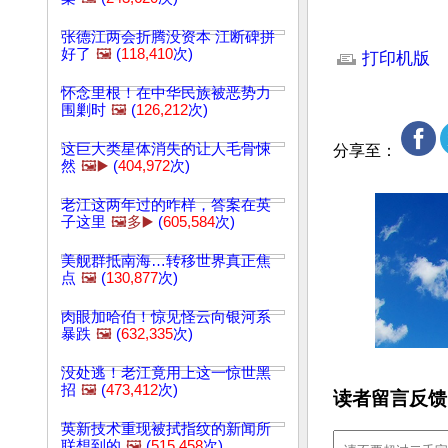
文章网址: http://w
张德江两会折腾没资本 江断碑拼
好了
🖼️
(
118,410
次)
打印机版
怀念里根！在中华民族被恶势力
围剿时
🖼️
(
126,212
次)
这巨大类星体消失的让人毛骨悚
分享至：
然
🖼️▶️
(
404,972
次)
老江这两年过的咋样，答案在英
子这里
🖼️多▶️
(
605,584
次)
美舰群抵南海…转移世界真正焦
点
🖼️
(
130,877
次)
肉眼加哈伯！惊见怪云向银河系
暴跌
🖼️
(
632,335
次)
没处逃！老江竟用上这一惊世黑
招
🖼️
(
473,412
次)
读者留言反馈
英新技术重现被拭指纹的新闻所
联想到的
🖼️
(
515,458
次)