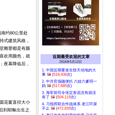
黎西南约80公里处
特式建筑风格，
堂雕塑都是有颜
喜欢用颜色，就
近期最受欢迎的文章
2016年5月12日
；夜幕降临后，
1. 中国近期要发生惊天动地的大
事
🖼️
(
518,436
次)
2. 中共官场随便扒 六娃六爹同一
妈
🖼️
(
517,685
次)
3. 海军前司令张定发说没有就没
有了
🖼️
(
504,119
次)
圆花窗直径大小
4. 习指挥联合作战体系 老江吓尿
不止
🖼️
(
472,839
次)
之后到耶稣出生之