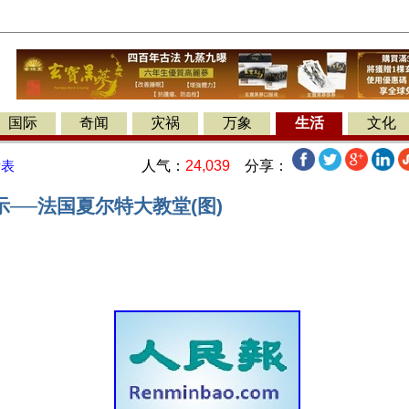
国际
奇闻
灾祸
万象
生活
文化
人气：
24,039
分享：
发表
──法国夏尔特大教堂(图)