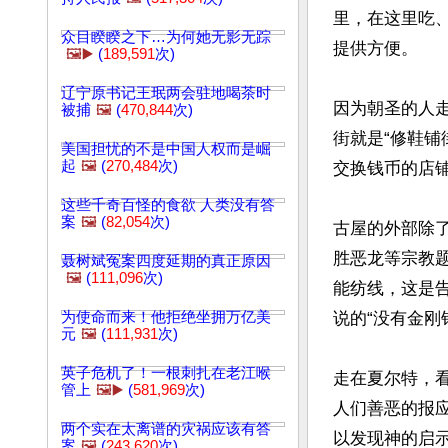
里，在这里吃
众目睽睽之下…为何她无影无踪
提供方便。

🖼️▶️
(
189,591
次)
辽宁原书记王珉两会驻地喝茶时
因为朝圣的人
被捕
🖼️
(
470,844
次)
街就是“修鞋
美国担忧的不是中国人权而是崛
起
🖼️
(
270,484
次)
交换钱币的店铺
这些千奇百怪的食欲 人类没有答
案
🖼️
(
82,054
次)
古屋的外部除
胜恶龙等宗教
聂树斌冤案四度延期的真正原因
🖼️
(
111,096
次)
能纺线，这是
为使命而来！他拒绝坐拥万亿美
说的“没有金刚
元
🖼️
(
111,931
次)
英子危机了！一根刺扎在老江喉
走在夏尔特，
管上
🖼️▶️
(
581,969
次)
人们善恶的报
两个实在太离谱的灾祸应该有答
以发现神的启
案
🖼️
(
243,620
次)