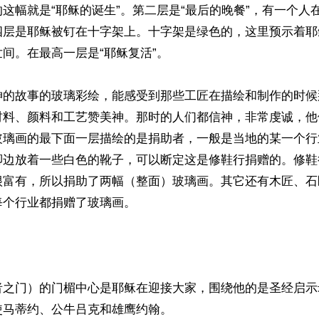
这幅就是“耶稣的诞生”。第二层是“最后的晚餐”，有一个人
四层是耶稣被钉在十字架上。十字架是绿色的，这里预示着耶
间。在最高一层是“耶稣复活”。

神的故事的玻璃彩绘，能感受到那些工匠在描绘和制作的时候
材料、颜料和工艺赞美神。那时的人们都信神，非常虔诚，他
玻璃画的最下面一层描绘的是捐助者，一般是当地的某一个行
脚边放着一些白色的靴子，可以断定这是修鞋行捐赠的。修鞋
很富有，所以捐助了两幅（整面）玻璃画。其它还有木匠、石
个行业都捐赠了玻璃画。

者之门）的门楣中心是耶稣在迎接大家，围绕他的是圣经启示
马蒂约、公牛吕克和雄鹰约翰。
