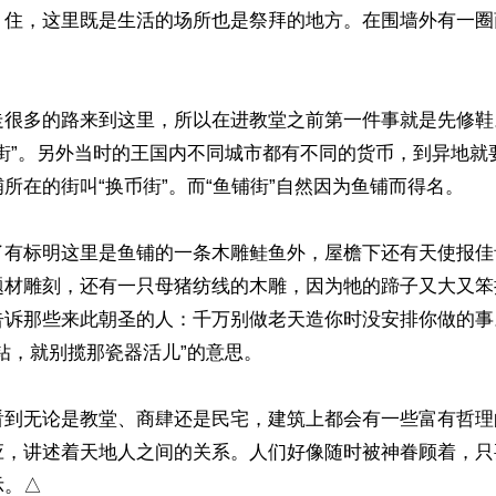
、住，这里既是生活的场所也是祭拜的地方。在围墙外有一圈
走很多的路来到这里，所以在进教堂之前第一件事就是先修鞋
铺街”。另外当时的王国内不同城市都有不同的货币，到异地就
所在的街叫“换币街”。而“鱼铺街”自然因为鱼铺而得名。

了有标明这里是鱼铺的一条木雕鲑鱼外，屋檐下还有天使报佳
题材雕刻，还有一只母猪纺线的木雕，因为牠的蹄子又大又笨
告诉那些来此朝圣的人：千万别做老天造你时没安排你做的事
钻，就别揽那瓷器活儿”的意思。

看到无论是教堂、商肆还是民宅，建筑上都会有一些富有哲理
应，讲述着天地人之间的关系。人们好像随时被神眷顾着，只
示。△