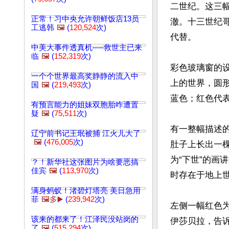
二世纪。这三
正常！习中央允许朝鲜饭店13员
澈。十三世纪
工逃韩
🖼️
(
120,524
次)
代替。

中美大事件透真机──救世主已来
临
🖼️
(
152,319
次)
彩色玻璃窗的
一个个世界最高奖静静的流入中
上的世界，圆
国
🖼️
(
219,493
次)
蓝色；红色代表
有预言能力的姐妹双胞胎咋遭置
疑
🖼️
(
75,511
次)
有一整幅描述
辽宁前书记王珉被捕 江火儿大了
🖼️
(
476,005
次)
肚子上长出一
为“下世”的
？！新华社这张图片为啥要恶搞
佳宾
🖼️
(
113,970
次)
时存在于地上世
满身蚂蚁！渚碧灯塔亮 美日急用
菲
🖼️多▶️
(
239,942
次)
左侧一幅红色
该来的都来了！江泽民没站岗的
伊莎贝拉，告诉
了
🖼️
(
515,294
次)