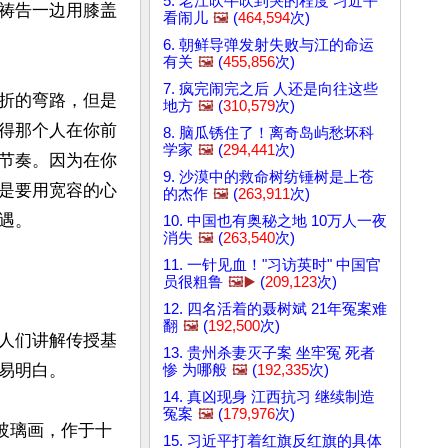
5. 老江吹牛吹到哭的程度 习近平
祷告一边用膝盖
看闹儿
🖼️
(
464,594
次)
6. 朝鲜导弹发射失败与江的命运
有关
🖼️
(
455,856
次)
7. 疯完闹完之后 人还是向往这些
折的弯路，但是
地方
🖼️
(
310,579
次)
得那个人在你前
8. 脑瓜锈住了！离奇岛屿愁坏科
学家
🖼️
(
294,441
次)
节奏。因为在你
9. 沙漠中的救命树纺锤树是上苍
是要用宽容的心
的杰作
🖼️
(
263,911
次)
。

10. 中国也有奥秘之地 10万人一夜
消失
🖼️
(
263,540
次)
11. 一针见血！"习访英时" 中国官
员很粗鲁
🖼️▶️
(
209,123
次)
12. 四名活着的聂树斌 21年冤案难
翻
🖼️
(
192,500
次)
人们讲解传授基
13. 贵州杀妻灭子案 坐牢冤 死者
明白。

惨 为哪般
🖼️
(
192,335
次)
14. 真凶现身 江西抗习 继续制造
冤案
🖼️
(
179,976
次)
的玻璃画，作于十
15. 习近平打着红旗反红旗的具体