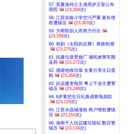
57. 英夏洛特公主满周岁王室公布
萌照
🖼️
(
23,358
次)
58. 江苏实验小学空污严重 家长维
权遭镇压
🖼️
(
23,303
次)
59. 为帮助别人而努力付出
🖼️
(
23,298
次)
60. 韩剧《太阳的后裔》再掀热潮
🖼️
(
23,275
次)
61. 抗建垃圾焚烧厂 湘民掀警车围
县府
🖼️
(
23,272
次)
62. 感谢他收垃圾 女童分享生日蛋
糕
🖼️
(
23,268
次)
63. 抗议建变电所 粤上千业主遭警
镇压
🖼️
(
23,248
次)
64. 6岁童把生日礼换成救龟捐款
🖼️
(
23,229
次)
65. 江苏水晶城涨租 商户维权遭镇
压
🖼️
(
23,159
次)
66. 海南千人抗议建垃圾站 数百警
镇压
🖼️
(
23,134
次)