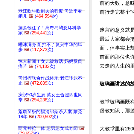
前的天数，意
老江吹牛吹到哭的程度 习近平看
前行走完整个“生
闹儿
🖼️
(
464,594
次)
脑瓜锈住了！离奇岛屿愁坏科学
迷宫的意义就
家
🖼️
(
294,441
次)
最后大家都会
唾沫满身 阻挡不了复兴中华的脚
面，但事实上
步
🖼️
(
117,873
次)
前面的那位也
惊人新闻！女儿被救活 妈妈反倒
去走的人生的
痛苦
🖼️
(
74,192
次)
习指挥联合作战体系 老江吓尿不
止
🖼️
(
472,839
次)
玻璃画讲述的
庆祝90岁生辰 英女王合照四世同
堂
🖼️
(
294,238
次)
教堂玻璃画既
督教知识，那
荒唐至极的福清绑架杀人案 蒙冤
19年
🖼️
(
200,502
次)
两元神抢一体 忽男忽女成奇闻
🖼️
大教堂里有26
(
79,657
次)