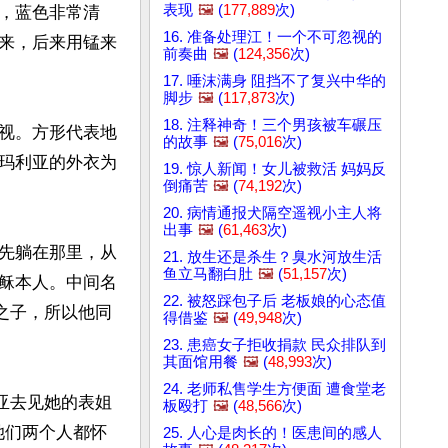
表现
🖼️
(
177,889
次)
，蓝色非常清
16. 准备处理江！一个不可忽视的
来，后来用锰来
前奏曲
🖼️
(
124,356
次)
17. 唾沫满身 阻挡不了复兴中华的
脚步
🖼️
(
117,873
次)
18. 注释神奇！三个男孩被车碾压
视。方形代表地
的故事
🖼️
(
75,016
次)
玛利亚的外衣为
19. 惊人新闻！女儿被救活 妈妈反
倒痛苦
🖼️
(
74,192
次)
20. 病情通报犬隔空遥视小主人将
出事
🖼️
(
61,463
次)
先躺在那里，从
21. 放生还是杀生？臭水河放生活
鱼立马翻白肚
🖼️
(
51,157
次)
稣本人。中间名
22. 被怒踩包子后 老板娘的心态值
之子，所以他同
得借鉴
🖼️
(
49,948
次)
23. 患癌女子拒收捐款 民众排队到
其面馆用餐
🖼️
(
48,993
次)
24. 老师私售学生方便面 遭食堂老
亚去见她的表姐
板殴打
🖼️
(
48,566
次)
她们两个人都怀
25. 人心是肉长的！医患间的感人