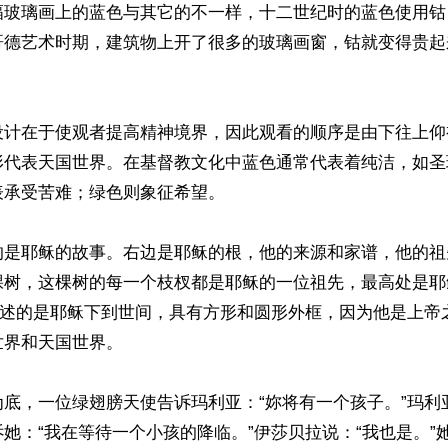
幅玻璃画上的蓝色与其它的不一样，十二世纪时的蓝色使用钴
哥德艺术时期，建筑物上开了很多的玻璃画窗，钴就变得贵起
设计在于使观者提高精神境界，因此观看的顺序是由下往上仰
形代表天国世界。在基督教文化中蓝色通常代表着纯洁，如圣
承受苦难；绿色则象征希望。

的是耶稣的故事。右边是耶稣的根，他的来源和家谱，他的祖
棵树，这棵树的每一个枝杈都是耶稣的一位祖先，最高处是耶
画讲述的是耶稣下到世间，具有方形和圆形外框，因为他是上帝
界和天国世界。

为底，一位绿翅膀天使告诉玛利亚：“妳将有一个孩子。”玛利
她：“我在等待一个小孩的降临。”伊莎贝拉说：“我也是。”