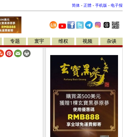
简体
-
正體
-
手机版
-
电子报
专题
寰宇
维权
视频
杂谈