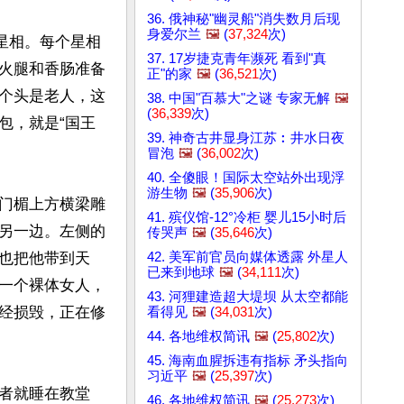
36. 俄神秘"幽灵船"消失数月后现
身爱尔兰
🖼️
(
37,324
次)
星相。每个星相
37. 17岁捷克青年濒死 看到"真
火腿和香肠准备
正"的家
🖼️
(
36,521
次)
个头是老人，这
38. 中国"百慕大"之谜 专家无解
🖼️
(
36,339
次)
包，就是“国王
39. 神奇古井显身江苏︰井水日夜
冒泡
🖼️
(
36,002
次)
40. 全傻眼！国际太空站外出现浮
游生物
🖼️
(
35,906
次)
门楣上方横梁雕
41. 殡仪馆-12°冷柜 婴儿15小时后
另一边。左侧的
传哭声
🖼️
(
35,646
次)
42. 美军前官员向媒体透露 外星人
也把他带到天
已来到地球
🖼️
(
34,111
次)
一个裸体女人，
43. 河狸建造超大堤坝 从太空都能
经损毁，正在修
看得见
🖼️
(
34,031
次)
44. 各地维权简讯
🖼️
(
25,802
次)
45. 海南血腥拆违有指标 矛头指向
习近平
🖼️
(
25,397
次)
者就睡在教堂
46. 各地维权简讯
🖼️
(
25,273
次)