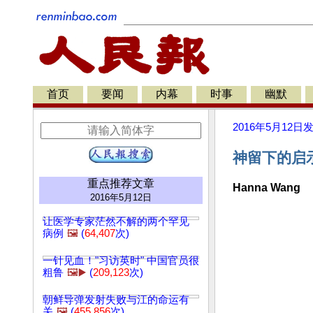
首页
要闻
内幕
时事
幽默
2016年5月12日
神留下的启示
重点推荐文章
Hanna Wang
2016年5月12日
让医学专家茫然不解的两个罕见
病例
🖼️
(
64,407
次)
一针见血！"习访英时" 中国官员很
粗鲁
🖼️▶️
(
209,123
次)
朝鲜导弹发射失败与江的命运有
关
🖼️
(
455,856
次)