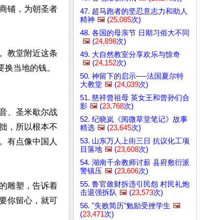
商铺，为朝圣者
47. 超马跑者的坚忍意志力和助人
精神
🖼️
(
25,085
次)
48. 各国的母亲节 日期习俗大不同
🖼️
(
24,898
次)
。教堂附近这条
49. 大自然教室分享欢乐与惊奇
🖼️
(
24,152
次)
要换当地的钱。
50. 神留下的启示──法国夏尔特
大教堂
🖼️
(
24,039
次)
51. 慈祥曾祖母 英女王和曾孙们合
影
🖼️
(
23,768
次)
音、圣米歇尔战
52. 纪晓岚《阅微草堂笔记》故事
拙，所以根本不
精选
🖼️
(
23,645
次)
53. 山东万人上街三日 抗议化工项
。有点像中国人
目落地
🖼️
(
23,608
次)
54. 湖南千余教师讨薪 县府敷衍派
警镇压
🖼️
(
23,606
次)
55. 鲁官敛财拆违引民怨 村民礼炮
的雕塑，告诉着
击退强拆队
🖼️
(
23,573
次)
要你留心，就可
56. "失败简历"勉励受挫学生
🖼️
(
23,471
次)