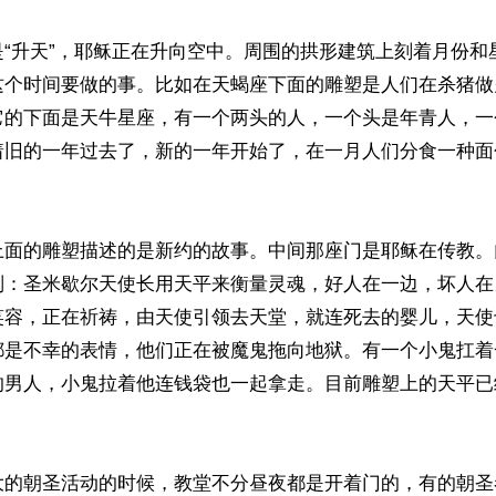
是“升天”，耶稣正在升向空中。周围的拱形建筑上刻着月份和
这个时间要做的事。比如在天蝎座下面的雕塑是人们在杀猪做
它的下面是天牛星座，有一个两头的人，一个头是年青人，一
着旧的一年过去了，新的一年开始了，在一月人们分食一种面
上面的雕塑描述的是新约的故事。中间那座门是耶稣在传教。
判：圣米歇尔天使长用天平来衡量灵魂，好人在一边，坏人在
笑容，正在祈祷，由天使引领去天堂，就连死去的婴儿，天使
都是不幸的表情，他们正在被魔鬼拖向地狱。有一个小鬼扛着
的男人，小鬼拉着他连钱袋也一起拿走。目前雕塑上的天平已
大的朝圣活动的时候，教堂不分昼夜都是开着门的，有的朝圣