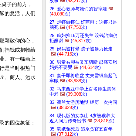
故事
🖼️
(
48,217
次)
在桌子的前方，
26. 爱心教师与她们的智障娃
🖼️
稣的复活，人们
(
48,080
次)
27. 烂虾做虾仁 奸商辩：这虾只是
脑死
🖼️
(
47,750
次)
28. 癌妇捡16万还失主 没钱治病仍
那颗敬仰的心，
拒酬谢
🖼️
(
45,317
次)
29. 妈妈被打晕 孩子被暴力抢走
们捐钱或捐物给
🖼️
(
44,716
次)
业。有一幅画上
30. 男童右脚被叉车切断 忍痛安慰
妈妈不要哭
🖼️
(
44,614
次)
行是当时很热门
31. 妻子即将临盆 丈夫需钱当起飞
匠、商人、运水
车贼
🖼️
(
43,988
次)
32. 马来西亚中学上百名师生集体
中邪
🖼️
(
39,308
次)
33. 荷兰女游历地狱 经历一次拷问
🖼️
(
38,929
次)
34. 现代版的女泰山 4岁被猴养大
返人间后传奇出书
🖼️
(
38,818
次)
录的四位象征：
35. 窦娥冤死后 追杀贪官五百年
🖼️
(
37,912
次)