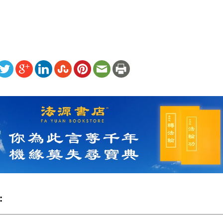
ww.renminbao.com/rmb/articles/2016/5/12/63482.html
: