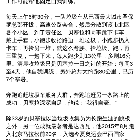
工作可能帮他固定自我训练。

每天上午6时30分，一队垃圾车从巴西最大城市圣保
罗总部开拔，高速公路会合，然后分散到该市北区
各个小区。到了责任区，贝塞拉和同事跳下卡车，
戴上手套，小跑步收拾路边一堆垃圾，小跑步扔入
卡车，再捡另一堆，就这么弯腰、拾垃圾、跑，再
三重复，一趟下来，每人跑少则13公里，多则16公
里。清晨收垃圾只是贝塞拉一日之计的开始：每周3
至4天，他自我训练，另外总共大约跑80公里，已历
7个寒暑。

奔跑追赶垃圾车服务人群，奔跑追赶另一条路上的
成功，贝塞拉深深自足，他说：“我很自豪。”

除33岁的贝塞拉以当垃圾收集员为长跑生涯的跳板
之外，另一位成就最著者是达西瓦，他2015年8月跑
入北京马拉松前20名，入选今夏奥运会巴西国家