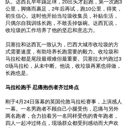
队。达西瓦早年踢足球，20出头才起跑，第一次跑3
公里，脚痛而裹足，2年后再试，跑10公里，得奖，
初生信心。这时他开始当垃圾收集员，补贴生活，
只偶尔自我训练长跑，不敢丢掉饭碗。达西瓦说，
收垃圾的工作培养了他的坚忍和意志力。

贝塞拉和达西瓦一致认为，巴西大城市收垃圾的方
式需要速度，有助培养长跑需要的毅力。收垃圾和
马拉松都是尾段最艰难但最重要。贝塞拉大约跑过3
0场马拉松，从未中断。他说，收垃圾再累也得做，
长跑也是。

马拉松跑手 忍痛抱伤者齐过终点
刚于4月24日落幕的英国伦敦马拉松赛事，上演感人
一幕。一名男跑者不顾自己小腿受伤，忍痛与另外
两名跑者，合力抬着另一名同样受伤的青年跑者，
四人一起冲过终点，现场群众都受到感动而大声欢