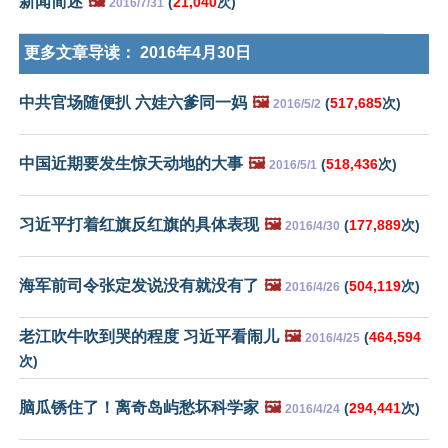
新闻简述
🖼️
(
21,040
次)
2016/7/31
更多文章导读：
2016年4月30日
中共官场随便扒 六娃六爹同一妈
🖼️
(
517,685
次)
2016/5/2
中国近期要发生惊天动地的大事
🖼️
(
518,436
次)
2016/5/1
习近平打着红旗反红旗的具体表现
🖼️
(
177,889
次)
2016/4/30
海军前司令张定发说没有就没有了
🖼️
(
504,119
次)
2016/4/26
老江吹牛吹到哭的程度 习近平看闹儿
🖼️
(
464,594
2016/4/25
次)
脑瓜锈住了！离奇岛屿愁坏科学家
🖼️
(
294,441
次)
2016/4/24