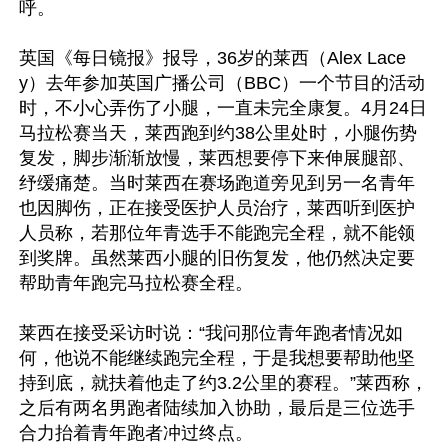
呼。

英国《每日镜报》报导，36岁的莱西（Alex Lace
y）去年参加英国广播公司（BBC）一个节目的活动
时，不小心弄伤了小腿，一直未完全康复。4月24日
马拉松赛当天，莱西跑到约38公里处时，小腿伤势
复发，脚步渐渐放慢，莱西想要停下来伸展腿部、
纾缓痛楚。当时莱西在赛场跑道旁见到另一名青年
也因脚伤，正在接受医护人员治疗，莱西听到医护
人员称，若那位年青选手不能跑完全程，就不能领
到奖牌。虽然莱西小腿的旧伤复发，他仍然决定要
帮助青年跑完马拉松赛全程。

莱西在接受采访时说：“我问那位青年跑者情况如
何，他说不能继续跑完全程，于是我想要帮助他坚
持到底，就扶着他走了约3.2公里的赛程。”莱西称，
之后有两名男跑者陆续加入协助，最后是三位选手
合力抬着青年跑者冲过终点。
