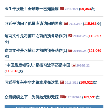
医生干没辙！全球唯一已知怪病
🖼️
(
69,353
次)
2016/3/29
习近平访问了他最应该访问的国家
🖼️
(
115,986
次)
2016/3/27
这两文件是习捕江之前的预备动作(2)
🖼️
(
116,397
2016/3/25
次)
这两文件是习捕江之前的预备动作(1)
🖼️
(
121,060
2016/3/24
次)
"中国最后领导人"是指习近平还是中国
🖼️
2016/3/22
(
115,816
次)
习近平复兴中华之路难度在这里
🖼️
(
109,522
次)
2016/3/21
众目睽睽之下…为何她无影无踪
🖼️▶️
(
189,591
次)
2016/3/20