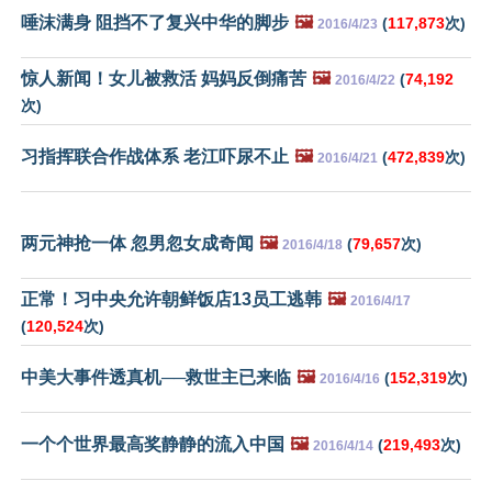
唾沫满身 阻挡不了复兴中华的脚步
🖼️
(
117,873
次)
2016/4/23
惊人新闻！女儿被救活 妈妈反倒痛苦
🖼️
(
74,192
2016/4/22
次)
习指挥联合作战体系 老江吓尿不止
🖼️
(
472,839
次)
2016/4/21
两元神抢一体 忽男忽女成奇闻
🖼️
(
79,657
次)
2016/4/18
正常！习中央允许朝鲜饭店13员工逃韩
🖼️
2016/4/17
(
120,524
次)
中美大事件透真机──救世主已来临
🖼️
(
152,319
次)
2016/4/16
一个个世界最高奖静静的流入中国
🖼️
(
219,493
次)
2016/4/14