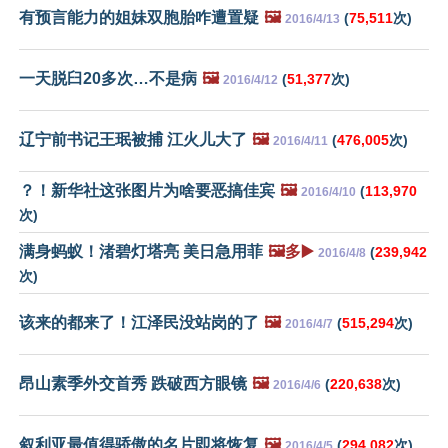
有预言能力的姐妹双胞胎咋遭置疑
🖼️
(
75,511
次)
2016/4/13
一天脱臼20多次…不是病
🖼️
(
51,377
次)
2016/4/12
辽宁前书记王珉被捕 江火儿大了
🖼️
(
476,005
次)
2016/4/11
？！新华社这张图片为啥要恶搞佳宾
🖼️
(
113,970
2016/4/10
次)
满身蚂蚁！渚碧灯塔亮 美日急用菲
🖼️多▶️
(
239,942
2016/4/8
次)
该来的都来了！江泽民没站岗的了
🖼️
(
515,294
次)
2016/4/7
昂山素季外交首秀 跌破西方眼镜
🖼️
(
220,638
次)
2016/4/6
叙利亚最值得骄傲的名片即将恢复
🖼️
(
294,082
次)
2016/4/5