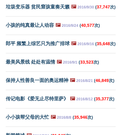
垃圾变乐器 贫民窟孩童奏天籁
🖼️
(
37,747
次)
2016/9/30
小孩的纯真最让人动容
🖼️
(
40,577
次)
2016/9/24
郎平 频繁上综艺只为推广排球
🖼️
(
35,648
次)
2016/9/16
最美风景线 处处有温情
🖼️
(
33,523
次)
2016/9/1
保持人性善良一面的奥运精神
🖼️
(
46,849
次)
2016/8/21
传记电影《爱无止尽特里萨》
🖼️
(
35,377
次)
2016/8/12
小小孩帮父母的大忙
🖼️
(
35,946
次)
2016/8/8