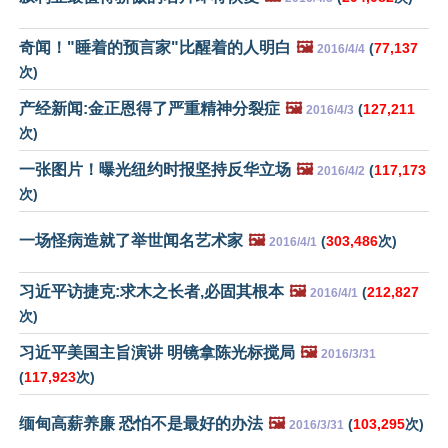
奇闻！"睡着的预言家"比醒着的人明白
🖼️
(
77,137
2016/4/4
次)
产经新闻:金正恩得了严重精神分裂症
🖼️
(
127,211
2016/4/3
次)
一张图片！曝光纽约时报坚持反华立场
🖼️
(
117,173
2016/4/2
次)
一场怪病造就了举世闻名艺术家
🖼️
(
303,486
次)
2016/4/1
习近平访捷克:求木之长者,必固其根本
🖼️
(
212,827
2016/4/1
次)
习近平美国主旨演讲 明镜拿陈光标搅局
🖼️
2016/3/31
(
117,923
次)
缅甸高薪养廉 恐怕不是最好的办法
🖼️
(
103,295
次)
2016/3/31