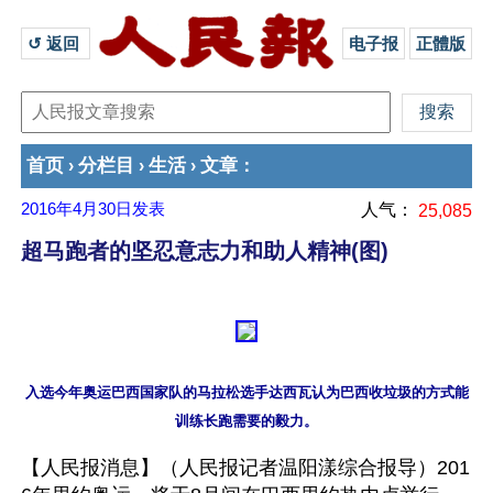
↺ 返回 
电子报
正體版
首页
分栏目
生活
文章
›
›
›
：
2016年4月30日
发表
人气：
25,085
超马跑者的坚忍意志力和助人精神(图)
入选今年奥运巴西国家队的马拉松选手达西瓦认为巴西收垃圾的方式能
【人民报消息】（人民报记者温阳漾综合报导）201