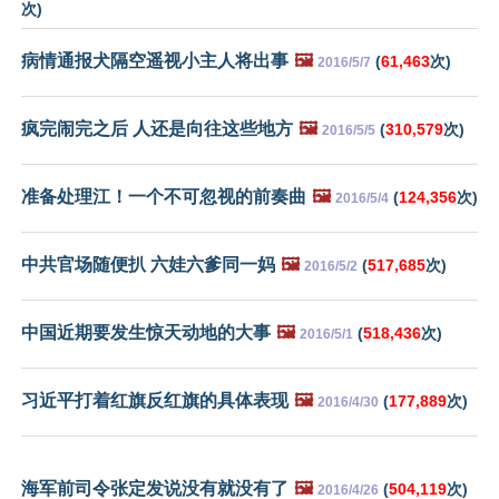
次)
病情通报犬隔空遥视小主人将出事
🖼️
(
61,463
次)
2016/5/7
疯完闹完之后 人还是向往这些地方
🖼️
(
310,579
次)
2016/5/5
准备处理江！一个不可忽视的前奏曲
🖼️
(
124,356
次)
2016/5/4
中共官场随便扒 六娃六爹同一妈
🖼️
(
517,685
次)
2016/5/2
中国近期要发生惊天动地的大事
🖼️
(
518,436
次)
2016/5/1
习近平打着红旗反红旗的具体表现
🖼️
(
177,889
次)
2016/4/30
海军前司令张定发说没有就没有了
🖼️
(
504,119
次)
2016/4/26