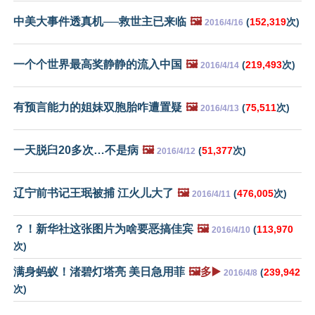
中美大事件透真机──救世主已来临
🖼️
(
152,319
次)
2016/4/16
一个个世界最高奖静静的流入中国
🖼️
(
219,493
次)
2016/4/14
有预言能力的姐妹双胞胎咋遭置疑
🖼️
(
75,511
次)
2016/4/13
一天脱臼20多次…不是病
🖼️
(
51,377
次)
2016/4/12
辽宁前书记王珉被捕 江火儿大了
🖼️
(
476,005
次)
2016/4/11
？！新华社这张图片为啥要恶搞佳宾
🖼️
(
113,970
2016/4/10
次)
满身蚂蚁！渚碧灯塔亮 美日急用菲
🖼️多▶️
(
239,942
2016/4/8
次)