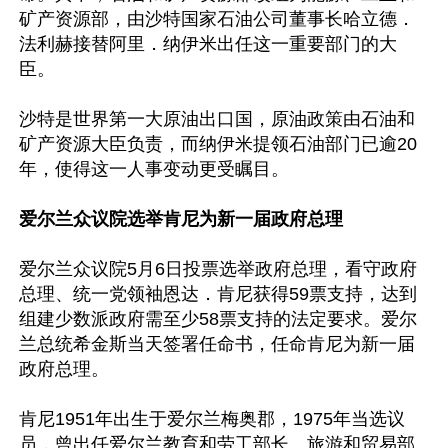
矿产资源部，由沙特国家石油公司董事长哈立德．
法利赫接替阿里．纳伊米出任这一重要部门的大
臣。

沙特是世界第一大原油出口国，原油政策由石油和
矿产资源大臣负责，而纳伊米提领石油部门已逾20
年，使得这一人事变动更受瞩目。

爱尔兰众议院选举肯尼为新一届政府总理
爱尔兰众议院5月6日投票选举政府总理，看守政府
总理、统一党领袖恩达．肯尼获得59票支持，达到
组建少数派政府需至少58票支持的法定要求。爱尔
兰总统希金斯当天签署任命书，任命肯尼为新一届
政府总理。

肯尼1951年出生于爱尔兰梅奥郡，1975年当选议
员，曾出任爱尔兰教育和劳工部长、旅游和贸易部