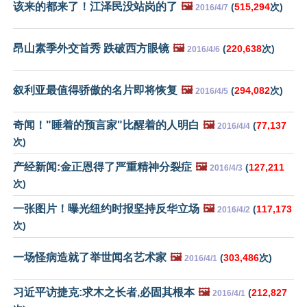
该来的都来了！江泽民没站岗的了
🖼️
(
515,294
次)
2016/4/7
昂山素季外交首秀 跌破西方眼镜
🖼️
(
220,638
次)
2016/4/6
叙利亚最值得骄傲的名片即将恢复
🖼️
(
294,082
次)
2016/4/5
奇闻！"睡着的预言家"比醒着的人明白
🖼️
(
77,137
2016/4/4
次)
产经新闻:金正恩得了严重精神分裂症
🖼️
(
127,211
2016/4/3
次)
一张图片！曝光纽约时报坚持反华立场
🖼️
(
117,173
2016/4/2
次)
一场怪病造就了举世闻名艺术家
🖼️
(
303,486
次)
2016/4/1
习近平访捷克:求木之长者,必固其根本
🖼️
(
212,827
2016/4/1