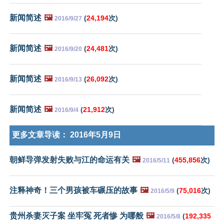
新闻简述
🖼️
(
24,194
次)
2016/9/27
新闻简述
🖼️
(
24,481
次)
2016/9/20
新闻简述
🖼️
(
26,092
次)
2016/9/13
新闻简述
🖼️
(
21,912
次)
2016/9/4
更多文章导读：
2016年5月9日
朝鲜导弹发射失败与江的命运有关
🖼️
(
455,856
次)
2016/5/11
注释神奇！三个男孩被车碾压的故事
🖼️
(
75,016
次)
2016/5/9
贵州杀妻灭子案 坐牢冤 死者惨 为哪般
🖼️
(
192,335
2016/5/8