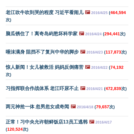
老江吹牛吹到哭的程度 习近平看闹儿
🖼️
(
464,594
2016/4/25
次)
脑瓜锈住了！离奇岛屿愁坏科学家
🖼️
(
294,441
次)
2016/4/24
唾沫满身 阻挡不了复兴中华的脚步
🖼️
(
117,873
次)
2016/4/23
惊人新闻！女儿被救活 妈妈反倒痛苦
🖼️
(
74,192
2016/4/22
次)
习指挥联合作战体系 老江吓尿不止
🖼️
(
472,839
次)
2016/4/21
两元神抢一体 忽男忽女成奇闻
🖼️
(
79,657
次)
2016/4/18
正常！习中央允许朝鲜饭店13员工逃韩
🖼️
2016/4/17
(
120,524
次)