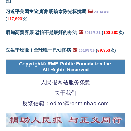
次)
习近平美国主旨演讲 明镜拿陈光标搅局
🖼️
2016/3/31
(
117,923
次)
缅甸高薪养廉 恐怕不是最好的办法
🖼️
(
103,295
次)
2016/3/31
医生干没辙！全球唯一已知怪病
🖼️
(
69,353
次)
2016/3/29
Copyright© RMB Public Foundation Inc.
All Rights Reserved
人民报网站服务条款
关于我们
反馈信箱：
editor@renminbao.com