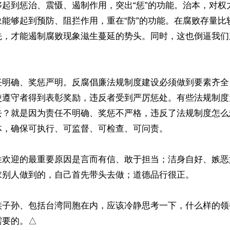
够起到惩治、震慑、遏制作用，突出“惩”的功能。治本，对权
象能够起到预防、阻拦作用，重在“防”的功能。在腐败存量比
先，才能遏制腐败现象滋生蔓延的势头。同时，这也倒逼我们
任明确、奖惩严明。反腐倡廉法规制度建设必须做到要素齐全
使遵守者得到表彰奖励，违反者受到严厉惩处。有些法规制度
去？就是因为责任不明确、奖惩不严格，违反了法规制度怎么
，确保可执行、可监督、可检查、可问责。

姓欢迎的最重要原因是言而有信、敢于担当；洁身自好、嫉恶
求别人做到的，自己首先带头去做；道德品行很正。

族子孙、包括台湾同胞在内，应该冷静思考一下，什么样的领
要的。△
