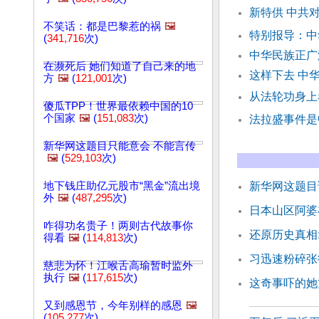
新特供 中共
不笑话：都是巴黎惹的祸
🖼️
特别报导：中
(
341,716
次)
中华民族正广
在濒死后 她们知道了自己来的地
这样下去 中
方
🖼️
(
121,001
次)
从法轮功身上
傻瓜TPP！世界最依赖中国的10
个国家
🖼️
(
151,083
次)
法拉盛事件是
新华网这题目只能意会 不能言传
🖼️
(
529,103
次)
地下钱庄助亿元股市“黑金”流出境
新华网这题目
外
🖼️
(
487,295
次)
日本山区阿婆
咋得功名贵子！两则古代故事你
还原历史真相
得看
🖼️
(
114,813
次)
习迅速粉碎张
慈悲为怀！江喉舌高瑜暂时监外
执行
🖼️
(
117,615
次)
这奇事吓的她
又到感恩节，今年别样的感恩
🖼️
(
105,277
次)