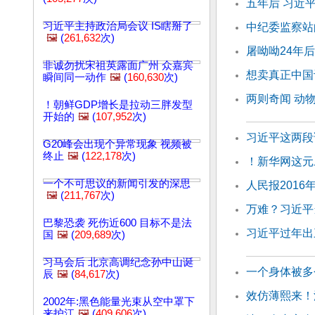
五年后 习近
习近平主持政治局会议 IS瞎掰了
中纪委监察站
🖼️
(
261,632
次)
屠呦呦24年
非诚勿扰宋祖英露面广州 众嘉宾
想卖真正中国
瞬间同一动作
🖼️
(
160,630
次)
两则奇闻 动
！朝鲜GDP增长是拉动三胖发型
开始的
🖼️
(
107,952
次)
习近平这两段
G20峰会出现个异常现象 视频被
终止
🖼️
(
122,178
次)
！新华网这元
一个不可思议的新闻引发的深思
人民报2016
🖼️
(
211,767
次)
万难？习近平
巴黎恐袭 死伤近600 目标不是法
习近平过年出
国
🖼️
(
209,689
次)
习马会后 北京高调纪念孙中山诞
一个身体被多
辰
🖼️
(
84,617
次)
效仿薄熙来！
2002年:黑色能量光束从空中罩下
来护江
🖼️
(
409,606
次)