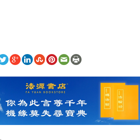
）
ww.renminbao.com/rmb/articles/2016/1/12/62775.html