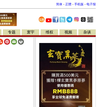
简体
-
正體
-
手机版
-
电子报
专题
寰宇
维权
视频
杂谈