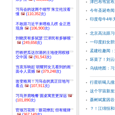
津巴布韦宣布
习马会的这两个细节 朱立伦没看
今年圣诞奇闻
懂
🖼️
(
110,352
次)
印度母牛4年
不敢跟习近平来哩格儿楞 金正恩
现身
🖼️
(
106,900
次)
北京高法跟习
刘晓庆有多脦瑟 江泽民有多哆嗦
一印度妇女胆
🖼️
(
249,658
次)
孟建柱趣闻：
巴铁把瓜达尔港的土地使用权移
交中国
🖼️
(
91,543
次)
坏菜了！刘云
当哀乐响起 胡耀邦女儿看到的画
乌镇绝图：习
面令人震撼
🖼️
(
379,248
次)
改变格局！习马会的真正目地与
行星听喝儿撞
看点
🖼️
(
107,911
次)
这个宇宙新发
习马并肩晚餐 圆桌寓意更深远
🖼️
聂树斌案因谷
(
101,890
次)
？！江绵恒和
官场万花筒：眼花缭乱 但有规律
🖼️
(
367,149
次)