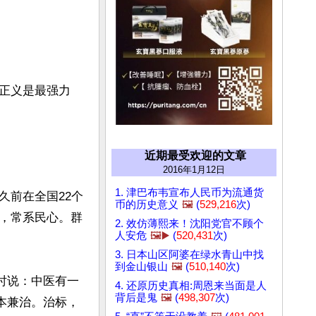
 正义是最强力
近期最受欢迎的文章
2016年1月12日
1. 津巴布韦宣布人民币为流通货
久前在全国22个
币的历史意义
🖼️
(
529,216
次)
，常系民心。群
2. 效仿薄熙来！沈阳党官不顾个
人安危
🖼️▶️
(
520,431
次)
3. 日本山区阿婆在绿水青山中找
到金山银山
🖼️
(
510,140
次)
》时说：中医有一
4. 还原历史真相:周恩来当面是人
背后是鬼
🖼️
(
498,307
次)
本兼治。治标，