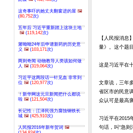
这奇事吓的她丈夫翻窗进的屋
🖼️
(
80,752
次)
五年后 习近平重新踏上这块土地
🖼️
(
119,142
次)
【人民报消息】
屠呦呦24年后申请新药的历史意
量》。这个题目
义
🖼️
(
103,171
次)
两则奇闻 动物教导人类该如何做
这是习近平在十
人
🖼️
(
319,064
次)
习近平这两段话一针见血 非常到
文章说，三年
位
🖼️
(
120,977
次)
省区市的民意
！新华网这元旦新闻把什么都说
啦
🖼️
(
121,504
次)
众认可是最高褒
长记性：江泽民强力腐蚀钢铁长
城
🖼️
(
425,910
次)
习近平在201
句话，叫“急
人民报2016年新年贺词
🖼️
(
134,824
次)