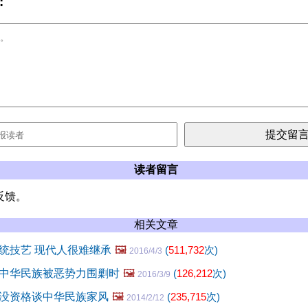
:
读者留言
反馈。
相关文章
统技艺 现代人很难继承
🖼️
(
511,732
次)
2016/4/3
中华民族被恶势力围剿时
🖼️
(
126,212
次)
2016/3/9
没资格谈中华民族家风
🖼️
(
235,715
次)
2014/2/12