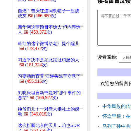
读者留言反馈
自燃！曾庆红连同铁帽子一起烧
成灰
🖼️
(
466,980
次)
新华网这两题目不惊人 但内容惊
人
🖼️
(
459,372
次)
韩红的这个微博给老江提个醒儿
🖼️
(
178,472
次)
读者暱称:
习近平决不是如此鼠肚鸡肠的人
🖼️
(
181,324
次)
习要动教育界 江姘头陈至立悬了
🖼️
(
455,916
次)
欢迎您的留言
刘晓庆坦言新书是对“那个事件的
总结”
🖼️
(
166,927
次)
中华民族的传
纯爷们儿！一对新人婚礼上的感
动
🖼️
(
346,818
次)
怀念里根！在
这么折腾北京的天儿…咱也SDR
马列子孙中共
了
🖼️
(
350,756
次)