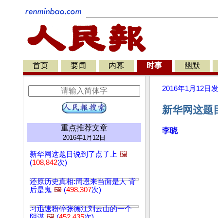
首页
要闻
内幕
时事
幽默
2016年1月12日
新华网这题目
重点推荐文章
李晓
2016年1月12日
新华网这题目说到了点子上
🖼️
(
108,842
次)
还原历史真相:周恩来当面是人 背
后是鬼
🖼️
(
498,307
次)
习迅速粉碎张德江刘云山的一个
阴谋
🖼️
(
452,435
次)