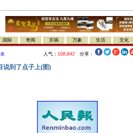
国际
奇闻
灾祸
万象
生活
文化
人气：
108,842
分享：
发表
说到了点子上(图)