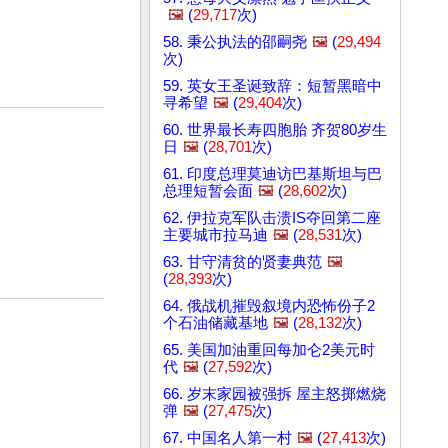
🖼️
(
29,717
次)
58. 秉公执法的邵嗣尧
🖼️
(
29,494
次)
59. 英女王圣诞致辞：短暂黑暗中
寻希望
🖼️
(
29,404
次)
60. 世界最长寿四胞胎 齐贺80岁生
日
🖼️
(
28,701
次)
61. 印度总理莫迪访巴基斯坦与巴
总理短暂会面
🖼️
(
28,602
次)
62. 伊拉克军队击溃IS夺回第二座
主要城市拉马迪
🖼️
(
28,531
次)
63. 甘守清贫的贤妻典范
🖼️
(
28,393
次)
64. 俄战机摧毁叙境内恐怖份子2
个石油储藏基地
🖼️
(
28,132
次)
65. 美国加油重回每加仑2美元时
代
🖼️
(
27,592
次)
66. 岁末家园被强拆 屋主怒掷燃烧
弹
🖼️
(
27,475
次)
67. 中国名人第一村
🖼️
(
27,413
次)