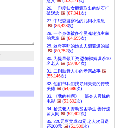
意义
🖼️
(
103,171
次)
26. 一印度妇女胆囊取出的结石打
破观念
🖼️
(
87,041
次)
27. 中纪委监察站的几则小消息
🖼️
(
86,428
次)
28. 一个身体被多个灵魂轮流主宰
的悲哀
🖼️
(
84,695
次)
29. 这奇事吓的她丈夫翻窗进的屋
🖼️
(
80,752
次)
30. 为提早领工资 恐怖褓姆谋杀10
名老人
🖼️
(
59,404
次)
31. 二则鼓舞人心的孝亲故事
🖼️
(
55,146
次)
32. 他们帮我们找寻到失去的传统
美德
🖼️
(
54,686
次)
33. 《我的神啊》 一部令人震惊的
电影
🖼️
(
53,602
次)
34. 拾荒老人资助贫困学生 善行遗
留人间
🖼️
(
52,402
次)
35. 220元枣卖成20元 老人次日送
还200元
🖼️
(
51,500
次)