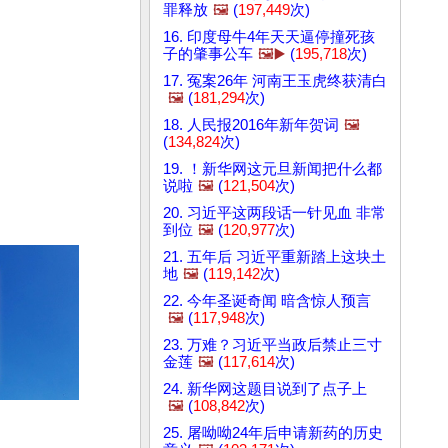
罪释放
🖼️
(
197,449
次)
16. 印度母牛4年天天逼停撞死孩
子的肇事公车
🖼️▶️
(
195,718
次)
17. 冤案26年 河南王玉虎终获清白
🖼️
(
181,294
次)
18. 人民报2016年新年贺词
🖼️
(
134,824
次)
19. ！新华网这元旦新闻把什么都
说啦
🖼️
(
121,504
次)
20. 习近平这两段话一针见血 非常
到位
🖼️
(
120,977
次)
21. 五年后 习近平重新踏上这块土
地
🖼️
(
119,142
次)
22. 今年圣诞奇闻 暗含惊人预言
🖼️
(
117,948
次)
23. 万难？习近平当政后禁止三寸
金莲
🖼️
(
117,614
次)
24. 新华网这题目说到了点子上
🖼️
(
108,842
次)
25. 屠呦呦24年后申请新药的历史