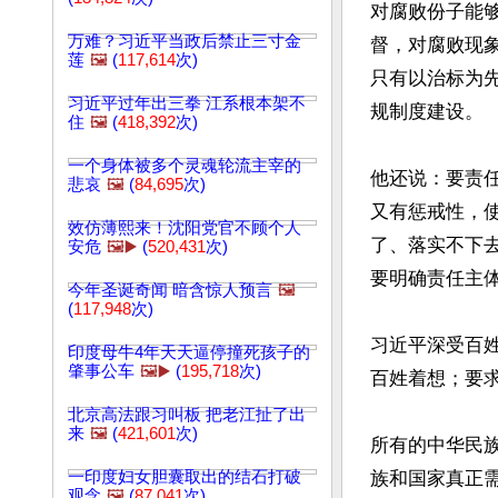
对腐败份子能
万难？习近平当政后禁止三寸金
督，对腐败现
莲
🖼️
(
117,614
次)
只有以治标为
习近平过年出三拳 江系根本架不
规制度建设。

住
🖼️
(
418,392
次)
一个身体被多个灵魂轮流主宰的
他还说：要责
悲哀
🖼️
(
84,695
次)
又有惩戒性，
效仿薄熙来！沈阳党官不顾个人
了、落实不下
安危
🖼️▶️
(
520,431
次)
要明确责任主体
今年圣诞奇闻 暗含惊人预言
🖼️
(
117,948
次)
习近平深受百
印度母牛4年天天逼停撞死孩子的
肇事公车
🖼️▶️
(
195,718
次)
百姓着想；要
北京高法跟习叫板 把老江扯了出
来
🖼️
(
421,601
次)
所有的中华民
一印度妇女胆囊取出的结石打破
族和国家真正需
观念
🖼️
(
87,041
次)