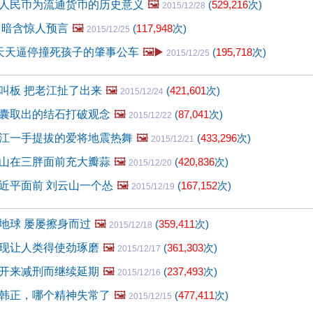
人民币为流通货币的历史意义
🖼️
(
529,216
次)
2015/12/28
 暗含惊人预言
🖼️
(
117,948
次)
2015/12/25
天天逼停撞死孩子的肇事公车
🖼️▶️
(
195,718
次)
2015/12/25
叫板 把老江扯了出来
🖼️
(
421,601
次)
2015/12/24
囊取出的结石打破观念
🖼️
(
87,041
次)
2015/12/22
江一手提拔的爱将地震热舞
🖼️
(
433,296
次)
2015/12/21
山在三胖面前充大瓣蒜
🖼️
(
420,836
次)
2015/12/20
近平面前 刘云山一个怂
🖼️
(
167,152
次)
2015/12/19
地球 屡屡擦身而过
🖼️
(
359,411
次)
2015/12/18
现让人类得使劲琢磨
🖼️
(
361,303
次)
2015/12/17
开来减刑而继续延期
🖼️
(
237,493
次)
2015/12/16
韩正，哪个精神失常了
🖼️
(
477,411
次)
2015/12/15