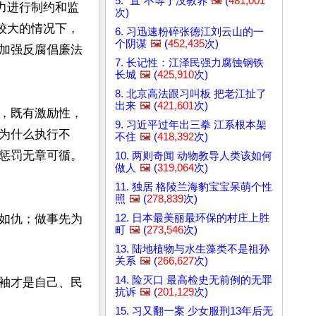
5. “直”不等于没教养
🖼️
(
481,001
力进行制约和监
次)
较大的情况下，
6. 习迅速粉碎张德江刘云山的一
个阴谋
🖼️
(
452,435
次)
加强反腐倡廉法
7. 长记性：江泽民强力腐蚀钢铁
长城
🖼️
(
425,910
次)
8. 北京高法跟习叫板 把老江扯了
出来
🖼️
(
421,601
次)
，既有激励性，
9. 习近平过年出三拳 江系根本架
为什么执行不
不住
🖼️
(
418,392
次)
惩罚无章可循。
10. 两则奇闻 动物教导人类该如何
做人
🖼️
(
319,064
次)
11. 独居 格陵兰海豹宝宝呆萌个性
照
🖼️
(
278,839
次)
12. 日本最美丽最环保的村庄上胜
如仇；做事先为
町
🖼️
(
273,546
次)
13. 陆地植物与水生藻类不是祖孙
关系
🖼️
(
266,627
次)
14. 险灭口 最高检史无前例的无罪
袖才是自己、民
抗诉
🖼️
(
201,129
次)
15. 习又翻一案 少女服刑13年后无