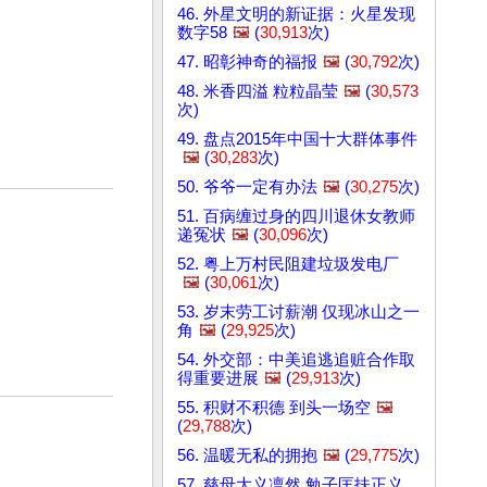
46. 外星文明的新证据：火星发现
数字58
🖼️
(
30,913
次)
47. 昭彰神奇的福报
🖼️
(
30,792
次)
48. 米香四溢 粒粒晶莹
🖼️
(
30,573
次)
49. 盘点2015年中国十大群体事件
🖼️
(
30,283
次)
50. 爷爷一定有办法
🖼️
(
30,275
次)
51. 百病缠过身的四川退休女教师
递冤状
🖼️
(
30,096
次)
52. 粤上万村民阻建垃圾发电厂
🖼️
(
30,061
次)
53. 岁末劳工讨薪潮 仅现冰山之一
角
🖼️
(
29,925
次)
54. 外交部：中美追逃追赃合作取
得重要进展
🖼️
(
29,913
次)
55. 积财不积德 到头一场空
🖼️
(
29,788
次)
56. 温暖无私的拥抱
🖼️
(
29,775
次)
57. 慈母大义凛然 勉子匡扶正义