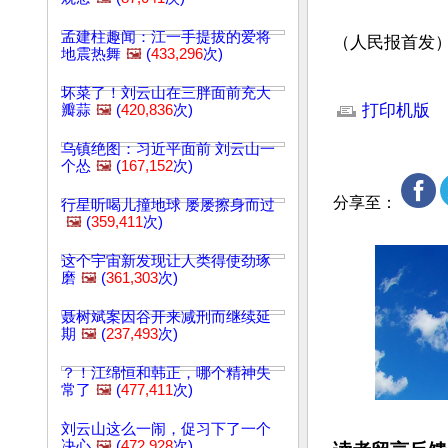
孟建柱趣闻：江一手提拔的爱将
（人民报首发
地震热舞
🖼️
(
433,296
次)
文章网址: http://w
坏菜了！刘云山在三胖面前充大
打印机版
瓣蒜
🖼️
(
420,836
次)
乌镇绝图：习近平面前 刘云山一
个怂
🖼️
(
167,152
次)
分享至：
行星听喝儿撞地球 屡屡擦身而过
🖼️
(
359,411
次)
这个宇宙新发现让人类得使劲琢
磨
🖼️
(
361,303
次)
聂树斌案因谷开来减刑而继续延
期
🖼️
(
237,493
次)
？！江绵恒和韩正，哪个精神失
常了
🖼️
(
477,411
次)
刘云山这么一闹，促习下了一个
决心
🖼️
(
472,928
次)