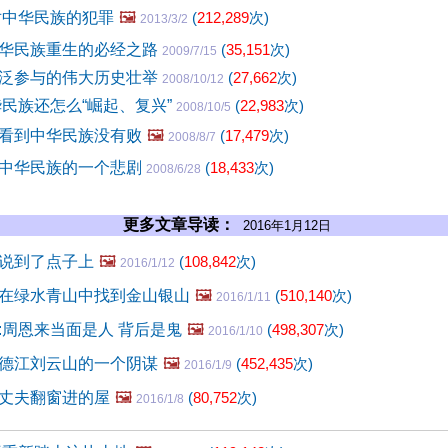
对中华民族的犯罪
🖼️
(
212,289
次)
2013/3/2
华民族重生的必经之路
(
35,151
次)
2009/7/15
泛参与的伟大历史壮举
(
27,662
次)
2008/10/12
华民族还怎么“崛起、复兴”
(
22,983
次)
2008/10/5
看到中华民族没有败
🖼️
(
17,479
次)
2008/8/7
中华民族的一个悲剧
(
18,433
次)
2008/6/28
更多文章导读：
2016年1月12日
说到了点子上
🖼️
(
108,842
次)
2016/1/12
在绿水青山中找到金山银山
🖼️
(
510,140
次)
2016/1/11
:周恩来当面是人 背后是鬼
🖼️
(
498,307
次)
2016/1/10
德江刘云山的一个阴谋
🖼️
(
452,435
次)
2016/1/9
丈夫翻窗进的屋
🖼️
(
80,752
次)
2016/1/8