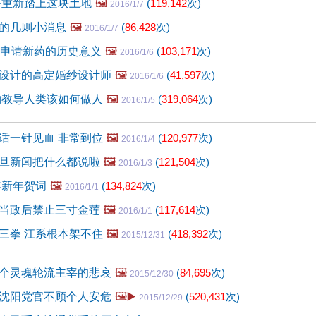
平重新踏上这块土地
🖼️
(
119,142
次)
2016/1/7
的几则小消息
🖼️
(
86,428
次)
2016/1/7
后申请新药的历史意义
🖼️
(
103,171
次)
2016/1/6
设计的高定婚纱设计师
🖼️
(
41,597
次)
2016/1/6
物教导人类该如何做人
🖼️
(
319,064
次)
2016/1/5
话一针见血 非常到位
🖼️
(
120,977
次)
2016/1/4
旦新闻把什么都说啦
🖼️
(
121,504
次)
2016/1/3
年新年贺词
🖼️
(
134,824
次)
2016/1/1
当政后禁止三寸金莲
🖼️
(
117,614
次)
2016/1/1
三拳 江系根本架不住
🖼️
(
418,392
次)
2015/12/31
个灵魂轮流主宰的悲哀
🖼️
(
84,695
次)
2015/12/30
沈阳党官不顾个人安危
🖼️▶️
(
520,431
次)
2015/12/29