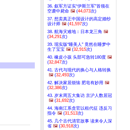
36. 叙军方证实“伊斯兰军”首领在
空袭中毙命
🖼️
(
44,073
次)
37. 想卖真正中国设计的高定婚纱
设计师
🖼️
(
41,597
次)
38. 航海灾难地︰日本龙三角
🖼️
(
34,291
次)
39. 现实版“睡美人” 竟然在睡梦中
生了宝宝
🖼️
(
32,915
次)
40. 橡皮小孩 头部可急转180度
🖼️
(
32,847
次)
41. 古代与现代的换心与人格转换
🖼️
(
32,493
次)
42. 解决家居烦恼 肥皂有妙用
🖼️
(
32,386
次)
43. 岁末周五大集访 京沪人数居冠
🖼️
(
31,692
次)
44. 海南江系贪官以租代征 违反习
指令
🖼️
(
31,513
次)
45. 几个古代清官故事 读来令人深
省
🖼️
(
30,918
次)