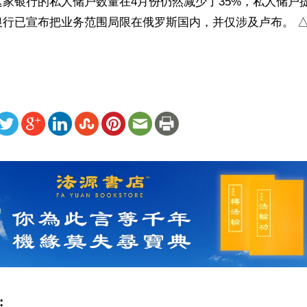
家银行的私人储户数量在4月份仍然减少了35%，私人储户提
银行已宣布把业务范围局限在俄罗斯国内，并仅涉及卢布。 
ww.renminbao.com/rmb/articles/2014/5/23/59482.html
: