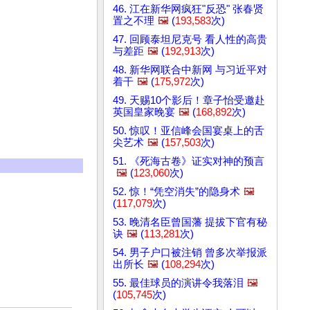
46. 江在新华网疯狂"反恐" 张春贤
置之不理
🖼️
(
193,583
次)
47. 回顾泰坦尼克号 看人性的高贵
与差距
🖼️
(
192,913
次)
48. 新华网联合中新网 与习近平对
着干
🖼️
(
175,972
次)
49. 天赐10个影后！章子怡受邀赴
英国皇家晚宴
🖼️
(
168,892
次)
50. 惊叹！亚信峰会国宴桌上的舌
尖艺术
🖼️
(
157,503
次)
51. 《死海古卷》证实对神的预言
🖼️
(
123,060
次)
52. 惊！“凭空消失”的隐身术
🖼️
(
117,079
次)
53. 晚清名臣曾国藩 提拔下官有秘
诀
🖼️
(
113,281
次)
54. 男子户口被注销 曾多次举报派
出所长
🖼️
(
108,294
次)
55. 最佳球员的演讲令我落泪
🖼️
(
105,745
次)