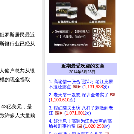
俄罗斯居民最近
斯银行业已经从
近期最受欢迎的文章
人储户总共从银
2014年5月23日
规模的现金提取
1. 高瑜借一张合照踩习 老江兜尿
不湿还露点
🖼️▶️
(
1,131,938
次)
2. 老天爷一发怒 深圳全老实了
🖼️
(
1,100,610
次)
43亿美元，是
3. 程虹随夫出访 八杆子刺激到老
江
🖼️▶️
(
1,071,601
次)
导致许多人大量购
4. 好消息！高调为江系发声的高
瑜被刑事拘留
🖼️
(
1,020,298
次)