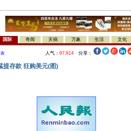
国际
奇闻
灾祸
万象
生活
文化
人气：
97,914
分享：
发表
提存款 狂购美元(图)