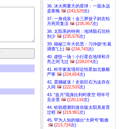
36. 冰火两重天的星球：一面永远
是夜晚
🖼️
(
243,529
次)
37. 一身戎装！金三胖孩子妈玄松
月死而复活
🖼️
(
235,957
次)
38. 太阳系的特例：地球陨石坑特
别少
🖼️
(
235,576
次)
39. 揭秘三年大饥荒：习仲勋“长葛
调查”(上)
🖼️
(
234,743
次)
40. 虚惊一场！小行星在地球和月
亮之间飞过
🖼️
(
228,074
次)
41. 科学家发现邻近恒星如北极般
严寒
🖼️
(
224,654
次)
42. 震撼破迷！史前巨石为这存在
人间
🖼️
(
222,533
次)
43. “血月”现身比利时夜空 明年可
见全景
🖼️
(
220,116
次)
44. 哈勃观测到迷你版太阳系发育
过程
🖼️
(
219,961
次)
45. 罕为人知的烟台“大舜号”船难
🖼️
(
213,724
次)