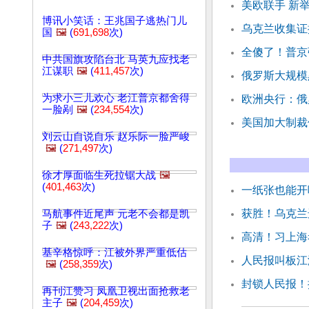
美欧联手 新
博讯小笑话：王兆国子逃热门儿
乌克兰收集证
国
🖼️
(
691,698
次)
全傻了！普京
中共国旗攻陷台北 马英九应找老
江谋职
🖼️
(
411,457
次)
俄罗斯大规模
为求小三儿欢心 老江普京都舍得
欧洲央行：俄
一脸剐
🖼️
(
234,554
次)
美国加大制裁
刘云山自说自乐 赵乐际一脸严峻
🖼️
(
271,497
次)
徐才厚面临生死拉锯大战
🖼️
(
401,463
次)
一纸张也能开
获胜！乌克兰
马航事件近尾声 元老不会都是凯
子
🖼️
(
243,222
次)
高清！习上海
基辛格惊呼：江被外界严重低估
人民报叫板江
🖼️
(
258,359
次)
封锁人民报！
再刊江赞习 凤凰卫视出面抢救老
主子
🖼️
(
204,459
次)