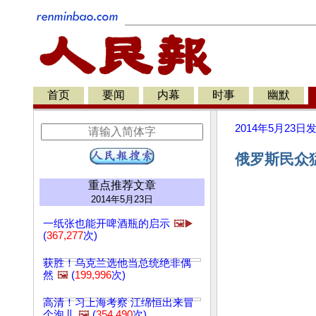
首页
要闻
内幕
时事
幽默
2014年5月23日
俄罗斯民众猛
重点推荐文章
2014年5月23日
一纸张也能开啤酒瓶的启示
🖼️▶️
(
367,277
次)
获胜！乌克兰选他当总统绝非偶
然
🖼️
(
199,996
次)
高清！习上海考察 江绵恒出来冒
个泡儿
🖼️
(
354,490
次)