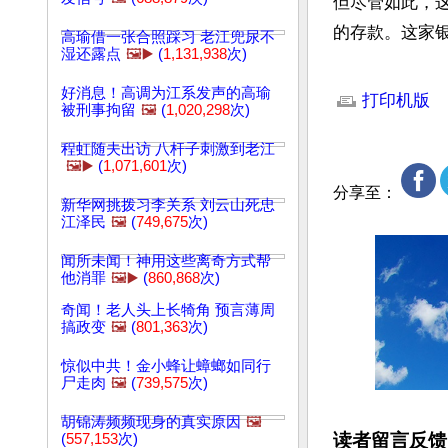
但尽管如此，这
的存款。这家
高瑜借一张合照踩习 老江兜尿不
湿还露点
🖼️▶️
(
1,131,938
次)
文章网址: http://w
好消息！高调为江系发声的高瑜
打印机版
被刑事拘留
🖼️
(
1,020,298
次)
程虹随夫出访 八杆子刺激到老江
🖼️▶️
(
1,071,601
次)
分享至：
新华网挑拨习李关系 刘云山死忠
江泽民
🖼️
(
749,675
次)
闻所未闻！神用这些离奇方式帮
他消罪
🖼️▶️
(
860,868
次)
奇闻！老人头上长犄角 预言薄周
搞政变
🖼️
(
801,363
次)
惊似中共！金小蜂让蟑螂如同行
尸走肉
🖼️
(
739,575
次)
胡锦涛频频现身的真实原因
🖼️
读者留言反馈
(
557,153
次)