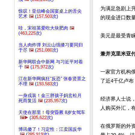
为满足急剧上升
惊叹！亚信峰会国宴桌上的舌尖
艺术
🖼️
(
157,503
次)
的现金进口数量
哇，宋祖英爱吃大块肥肉
🖼️
(
463,225
次)
美元是最受青睐
当人肉炸弹 刘云山强搂习要同归
于尽
🖼️
(
251,080
次)
兼并克里米亚
新华网联合中新网 与习近平对着
干
🖼️
(
175,972
次)
一家官方机构
江在新华网疯狂"反恐" 张春贤置之
了近4千亿卢布，
不理
🖼️
(
193,583
次)
一身戎装！金三胖孩子妈玄松月
经济界人士说
死而复活
🖼️
(
235,957
次)
人购买外汇，
天使在那里！母突昏厥 8岁女驾车
🖼️▶️
(
305,622
次)
在俄罗斯的外
博讯傻了！习定性：江卖国反华
🖼️
(
285,919
次)