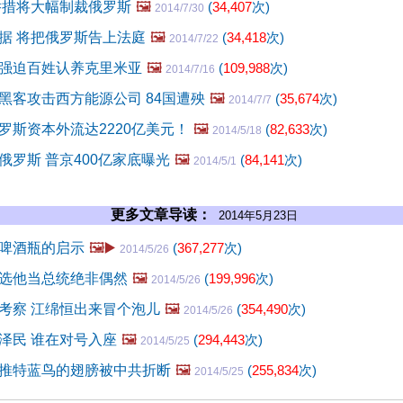
举措将大幅制裁俄罗斯
🖼️
(
34,407
次)
2014/7/30
据 将把俄罗斯告上法庭
🖼️
(
34,418
次)
2014/7/22
强迫百姓认养克里米亚
🖼️
(
109,988
次)
2014/7/16
黑客攻击西方能源公司 84国遭殃
🖼️
(
35,674
次)
2014/7/7
罗斯资本外流达2220亿美元！
🖼️
(
82,633
次)
2014/5/18
俄罗斯 普京400亿家底曝光
🖼️
(
84,141
次)
2014/5/1
更多文章导读：
2014年5月23日
啤酒瓶的启示
🖼️▶️
(
367,277
次)
2014/5/26
选他当总统绝非偶然
🖼️
(
199,996
次)
2014/5/26
考察 江绵恒出来冒个泡儿
🖼️
(
354,490
次)
2014/5/26
泽民 谁在对号入座
🖼️
(
294,443
次)
2014/5/25
推特蓝鸟的翅膀被中共折断
🖼️
(
255,834
次)
2014/5/25