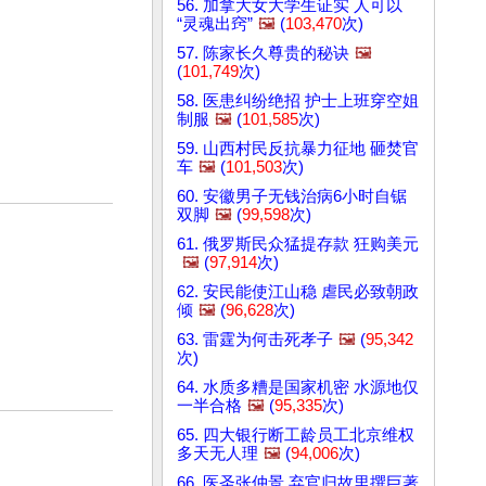
56. 加拿大女大学生证实 人可以
“灵魂出窍”
🖼️
(
103,470
次)
57. 陈家长久尊贵的秘诀
🖼️
(
101,749
次)
58. 医患纠纷绝招 护士上班穿空姐
制服
🖼️
(
101,585
次)
59. 山西村民反抗暴力征地 砸焚官
车
🖼️
(
101,503
次)
60. 安徽男子无钱治病6小时自锯
双脚
🖼️
(
99,598
次)
61. 俄罗斯民众猛提存款 狂购美元
🖼️
(
97,914
次)
62. 安民能使江山稳 虐民必致朝政
倾
🖼️
(
96,628
次)
63. 雷霆为何击死孝子
🖼️
(
95,342
次)
64. 水质多糟是国家机密 水源地仅
一半合格
🖼️
(
95,335
次)
65. 四大银行断工龄员工北京维权
多天无人理
🖼️
(
94,006
次)
66. 医圣张仲景 弃官归故里撰巨著