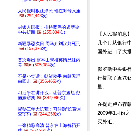
人民报叫板江泽民 谁在对号入座
🖼️
(
294,443
次)
封锁人民报！推特蓝鸟的翅膀被
中共折断
🖼️
(
255,834
次)
【人民报消息
几个月从银行
新疆暴恐次日 周马弁刘汉判死刑
🖼️
(
197,376
次)
国外进口了大批
首次爆出 赵本山宋祖英情兄妹内
幕
🖼️▶️
(
505,084
次)
俄罗斯中央银
不是小笑话：朝鲜动手 南韩无理
行提取了近7
由回击
🖼️
(
355,465
次)
量。

习近平在讲什么…让普京尴尬 彭
丽媛窃笑
🖼️
(
397,096
次)
在提走卢布存款
揭秘三年大饥荒：习仲勋“长葛调
2009年1月
查”(下)
🖼️
(
244,258
次)
买外汇。

一张精彩高清 普京在上海裤裆开
线
🖼️
(
262,269
次)