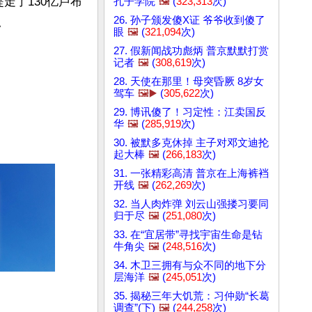
走了130亿卢布
孔子学院
🖼️
(
323,313
次)
26. 孙子颁发傻X证 爷爷收到傻了
△
眼
🖼️
(
321,094
次)
27. 假新闻战功彪炳 普京默默打赏
记者
🖼️
(
308,619
次)
28. 天使在那里！母突昏厥 8岁女
驾车
🖼️▶️
(
305,622
次)
29. 博讯傻了！习定性：江卖国反
华
🖼️
(
285,919
次)
30. 被默多克休掉 主子对邓文迪抡
起大棒
🖼️
(
266,183
次)
31. 一张精彩高清 普京在上海裤裆
开线
🖼️
(
262,269
次)
32. 当人肉炸弹 刘云山强搂习要同
归于尽
🖼️
(
251,080
次)
33. 在“宜居带”寻找宇宙生命是钻
牛角尖
🖼️
(
248,516
次)
34. 木卫三拥有与众不同的地下分
层海洋
🖼️
(
245,051
次)
35. 揭秘三年大饥荒：习仲勋“长葛
调查”(下)
🖼️
(
244,258
次)