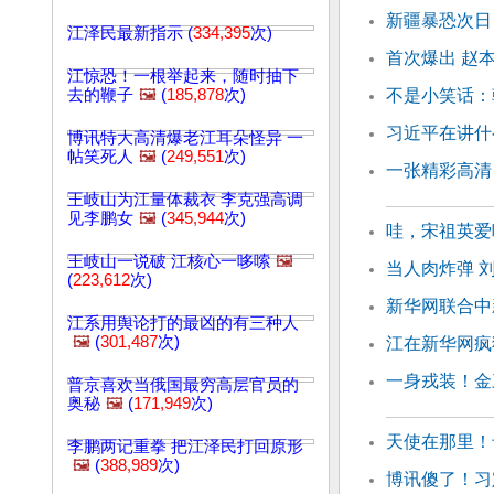
新疆暴恐次日
江泽民最新指示 (
334,395
次)
首次爆出 赵
江惊恐！一根举起来，随时抽下
去的鞭子
🖼️
(
185,878
次)
不是小笑话：
习近平在讲什
博讯特大高清爆老江耳朵怪异 一
帖笑死人
🖼️
(
249,551
次)
一张精彩高清
王岐山为江量体裁衣 李克强高调
见李鹏女
🖼️
(
345,944
次)
哇，宋祖英爱
王岐山一说破 江核心一哆嗦
🖼️
当人肉炸弹 
(
223,612
次)
新华网联合中
江系用舆论打的最凶的有三种人
🖼️
(
301,487
次)
江在新华网疯
一身戎装！金
普京喜欢当俄国最穷高层官员的
奥秘
🖼️
(
171,949
次)
天使在那里！
李鹏两记重拳 把江泽民打回原形
🖼️
(
388,989
次)
博讯傻了！习