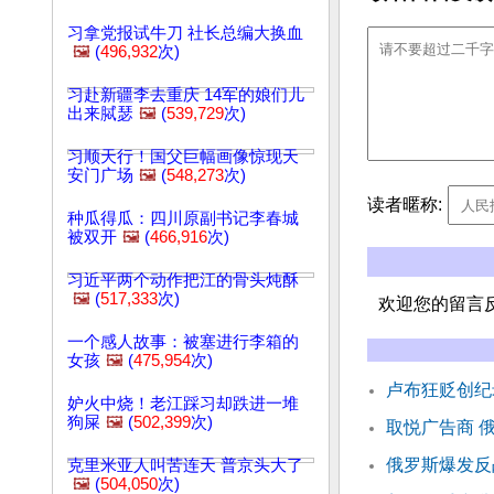
习拿党报试牛刀 社长总编大换血
🖼️
(
496,932
次)
习赴新疆李去重庆 14军的娘们儿
出来脦瑟
🖼️
(
539,729
次)
习顺天行！国父巨幅画像惊现天
安门广场
🖼️
(
548,273
次)
读者暱称:
种瓜得瓜：四川原副书记李春城
被双开
🖼️
(
466,916
次)
习近平两个动作把江的骨头炖酥
🖼️
(
517,333
次)
欢迎您的留言
一个感人故事：被塞进行李箱的
女孩
🖼️
(
475,954
次)
卢布狂贬创纪
妒火中烧！老江踩习却跌进一堆
狗屎
🖼️
(
502,399
次)
取悦广告商 
俄罗斯爆发反
克里米亚人叫苦连天 普京头大了
🖼️
(
504,050
次)