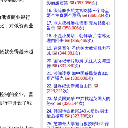
均受到影响。

彭丽媛窃笑
🖼️
(
397,096
次)
16. 头等舱夜航党官吃掉三个冷盘
两个主食两个甜品
🖼️
(
360,234
次)
为俄资商业银行
17. 老人摆摊屡收假币 无奈贴良心
比，对俄资商业
告示
🖼️
(
358,006
次)
18. 不是小笑话：朝鲜动手 南韩无
理由回击
🖼️
(
355,465
次)
19. 建造百年 圣约翰大教堂魅力不
外贷款变得越来越
减
🖼️
(
344,981
次)
20. 国际记录片影展 关注人文与道
德
🖼️
(
331,340
次)
21. 涉间谍案 加中国移民黄青9套
房产曝光
🖼️
(
330,098
次)
22. 世界纪念新闻自由日
🖼️
(
328,221
次)
控制的企业。普
23. 禁英国奶酪 中共挑起英国人的
银行中开设了账
怒火
🖼️
(
326,144
次)
24. 韩国地铁追尾240人受伤 男士
最后撤离
🖼️
(
323,788
次)
25. 芝加哥大学逾百教授呼吁叫停