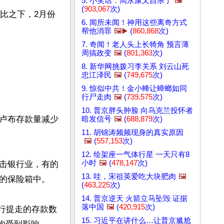
5. 小笑话：周永康又自杀了
🖼️
(
903,067
次)
比之下，2月份
6. 闻所未闻！神用这些离奇方式
帮他消罪
🖼️▶️
(
860,868
次)
7. 奇闻！老人头上长犄角 预言薄
周搞政变
🖼️
(
801,363
次)
8. 新华网挑拨习李关系 刘云山死
忠江泽民
🖼️
(
749,675
次)
9. 惊似中共！金小蜂让蟑螂如同
行尸走肉
🖼️
(
739,575
次)
10. 普京胖头肿脸 向乌克兰投怀者
卢布存款量减少
暗发信号
🖼️
(
688,879
次)
11. 胡锦涛频频现身的真实原因
🖼️
(
557,153
次)
12. 绘架座一气体行星 一天只有8
小时
🖼️
(
478,147
次)
击银行业，有的
13. 哇，宋祖英爱吃大块肥肉
🖼️
的保险箱中。

(
463,225
次)
14. 普京逆天 火箭立马坠毁 证据
落中国
🖼️
(
420,915
次)
行提走的存款数
15. 习近平在讲什么…让普京尴尬