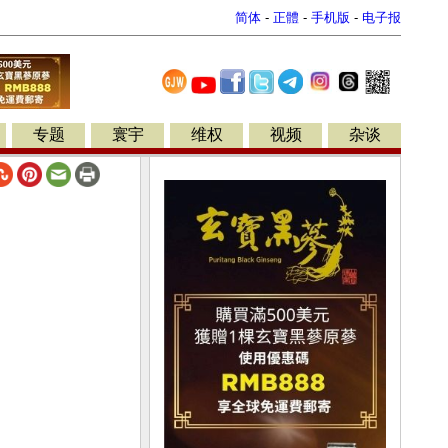
简体
-
正體
-
手机版
-
电子报
专题
寰宇
维权
视频
杂谈