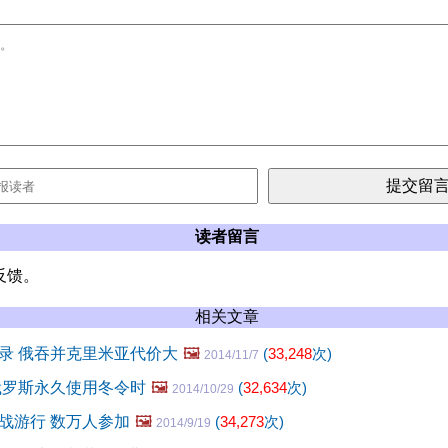
读者留言
反馈。
相关文章
录 俄吞并克里米亚代价大
🖼️
(
33,248
次)
2014/11/7
俄罗斯永久使用冬令时
🖼️
(
32,634
次)
2014/10/29
战游行 数万人参加
🖼️
(
34,273
次)
2014/9/19