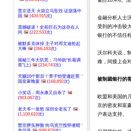
量占20.4%
普京逆天 火箭立马坠毁 证据落中
国
🖼️
(
420,915
次)
金融分析人士
受到的冲击较
震撼破迷！史前巨石为这存在人
间
🖼️
(
222,533
次)
银行的不信任程
被默多克休掉 主子对邓文迪抡起
大棒
🖼️
(
266,183
次)
沃尔科夫说，制
揭秘三年大饥荒：习仲勋“长葛调
难，间接上会对
查”(上)
🖼️
(
234,743
次)
天赐10个影后！章子怡受邀赴英
被制裁银行的
国皇家晚宴
🖼️
(
168,892
次)
小笑话：周永康又自杀了
🖼️
欧盟和美国的
(
903,067
次)
京的密友和富
老天爷一发怒 深圳全老实了
🖼️
户表达支持。

(
1,100,610
次)
普京胖头肿脸 向乌克兰投怀者暗
发信号
🖼️
(
688,879
次)