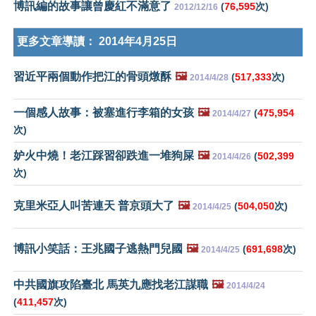
博訊編的故事讓曾慶紅不滿意了
(
76,595
次)
2012/12/16
更多文章導讀：
2014年4月25日
習近平兩個動作把江的骨頭燉酥
🖼️
(
517,333
次)
2014/4/28
一個感人故事：被塞進行李箱的女孩
🖼️
(
475,954
2014/4/27
次)
妒火中燒！老江踩習卻跌進一堆狗屎
🖼️
(
502,399
2014/4/26
次)
克里米亞人叫苦連天 普京頭大了
🖼️
(
504,050
次)
2014/4/25
博訊小笑話：王兆國子逃熱門兒國
🖼️
(
691,698
次)
2014/4/25
中共國旗攻陷臺北 馬英九應找老江謀職
🖼️
2014/4/24
(
411,457
次)