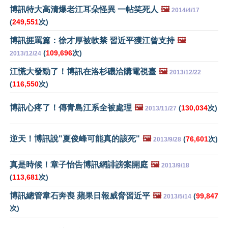
博訊特大高清爆老江耳朵怪異 一帖笑死人
🖼️
2014/4/17
(
249,551
次)
博訊捱罵篇：徐才厚被軟禁 習近平獲江曾支持
🖼️
(
109,696
次)
2013/12/24
江慌大發勁了！博訊在洛杉磯洽購電視臺
🖼️
2013/12/22
(
116,550
次)
博訊心疼了！傳青島江系全被處理
🖼️
(
130,034
次)
2013/11/27
逆天！博訊說"夏俊峰可能真的該死"
🖼️
(
76,601
次)
2013/9/28
真是時候！章子怡告博訊網誹謗案開庭
🖼️
2013/9/18
(
113,681
次)
博訊總管韋石奔喪 蘋果日報威脅習近平
🖼️
(
99,847
2013/5/14
次)