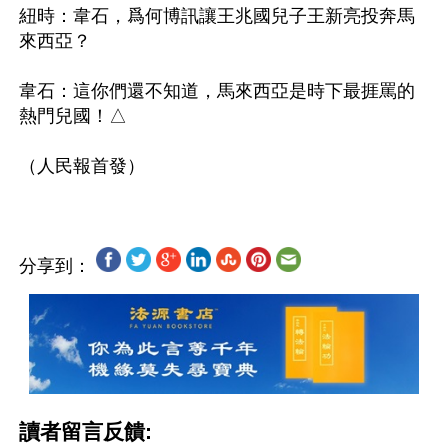
紐時：韋石，爲何博訊讓王兆國兒子王新亮投奔馬
來西亞？

韋石：這你們還不知道，馬來西亞是時下最捱罵的
熱門兒國！△

分享到：
讀者留言反饋: