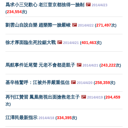
爲求小三兒歡心 老江普京都捨得一臉剮
🖼️
2014/4/23
(
234,554
次)
劉雲山自說自樂 趙樂際一臉嚴峻
🖼️
(
271,497
次)
2014/4/22
徐才厚面臨生死拉鋸大戰
🖼️
(
401,463
次)
2014/4/21
馬航事件近尾聲 元老不會都是凱子
🖼️
(
243,222
次)
2014/4/21
基辛格驚呼：江被外界嚴重低估
🖼️
(
258,359
次)
2014/4/20
再刊江贊習 鳳凰衛視出面搶救老主子
🖼️
(
204,459
2014/4/19
次)
江澤民最新指示
(
334,395
次)
2014/4/18