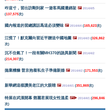
咋這寸，習出訪剛到家 一遊客馬國遭綁架
🖼️
2014/4/5
(
137,575
次)
國內報道的習總講話爲這必須變味
🖼️
(
165,623
次)
2014/4/4
江慌了！默克爾向習近平贈送中國地圖
🖼️
(
326,862
2014/4/3
次)
沉不住氣了！一段有關MH370的詭異新聞
🖼️
2014/4/2
(
214,307
次)
拋棄糟糠 普京抱着私生子準備新婚
🖼️
(
171,553
次)
2014/4/2
新華網這樣讚美老江的大眼睛
🖼️
(
351,869
次)
2014/4/1
特展在武漢開幕 鄧麗君展現女性溫柔
🖼️▶️
(
296,846
2014/4/1
次)