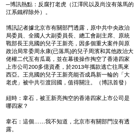
─博訊熱點：反腐打老虎（江澤民以及尚沒有落馬的
江系鐵桿除外）。

博訊記者據北京市有關部門透露，原中共中央政治
局委員、全國人大副委員長、總工會副主席、原統
戰部長王兆國的兒子王新亮，因多個重大案件與原
政治局常委周永康(已落馬)的兒子周濱和其他政治大
佬權二代互有瓜葛，並在幕後操作掏空了香港四家
上市公司200多億資產，於2013年攜款逃亡往馬來
西亞。王兆國的兒子王新亮能否成爲新一輪的「大
老虎」被中共引渡回國，值得關注。（博訊首發）

紐時：韋石，被王新亮掏空的香港四家上市公司是
哪四家？

韋石：這個……我不知道，北京市有關部門沒有透
露。
