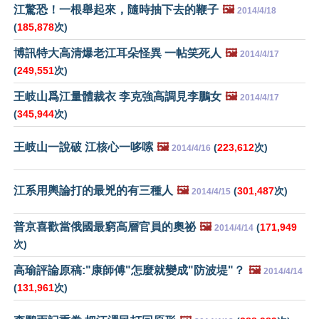
江驚恐！一根舉起來，隨時抽下去的鞭子
🖼️
2014/4/18
(
185,878
次)
博訊特大高清爆老江耳朵怪異 一帖笑死人
🖼️
2014/4/17
(
249,551
次)
王岐山爲江量體裁衣 李克強高調見李鵬女
🖼️
2014/4/17
(
345,944
次)
王岐山一說破 江核心一哆嗦
🖼️
(
223,612
次)
2014/4/16
江系用輿論打的最兇的有三種人
🖼️
(
301,487
次)
2014/4/15
普京喜歡當俄國最窮高層官員的奧祕
🖼️
(
171,949
2014/4/14
次)
高瑜評論原稿:"康師傅"怎麼就變成"防波堤"？
🖼️
2014/4/14
(
131,961
次)