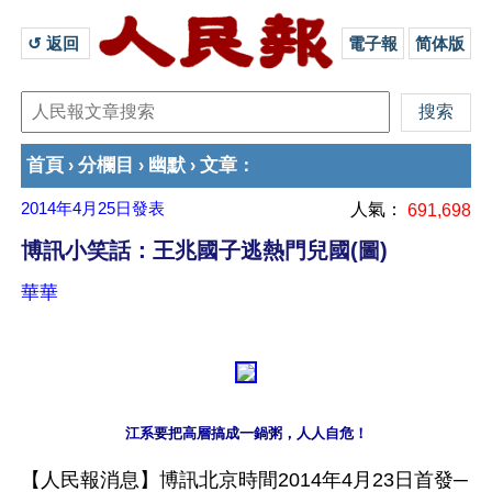
↺ 返回 
電子報
简体版
首頁
分欄目
幽默
文章
›
›
›
：
2014年4月25日
發表
人氣：
691,698
博訊小笑話：王兆國子逃熱門兒國(圖)
華華
江系要把高層搞成一鍋粥，人人自危！
【人民報消息】博訊北京時間2014年4月23日首發─