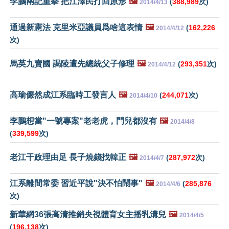
李鵬兩記重拳 把江澤民打回原形
🖼️
(
388,989
次)
2014/4/13
通過新憲法 克里米亞議員爲啥這表情
🖼️
(
162,226
2014/4/12
次)
馬英九賣國 謁陵遭先總統父子修理
🖼️
(
293,351
次)
2014/4/12
高瑜儼然成江系臨時工發言人
🖼️
(
244,071
次)
2014/4/10
李鵬想當"一號專案"老老虎，門兒都沒有
🖼️
2014/4/8
(
339,599
次)
老江干政理由足 長子燒錢找韓正
🖼️
(
287,972
次)
2014/4/7
江系離間常委 習近平說"決不怕鬧事"
🖼️
(
285,876
2014/4/6
次)
新華網36張高清推銷央視體育女主播乳溝兒
🖼️
2014/4/5
(
196,138
次)