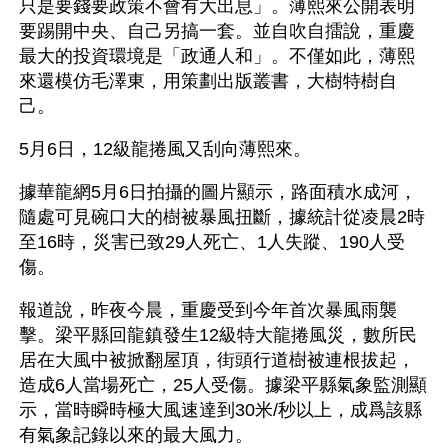
只是要錢要政策不會有大出息」。薄熙來公開表明
要踢開中央、自己另搞一套。並自吹自擂說，重慶
最大的投資環境是「政通人和」。不僅如此，薄熙
來還模仿毛澤東，用策劃出版叢書，大樹特樹自
己。
5月6日，12級龍捲風又刮向薄熙來。
據華龍網5月6日拍攝的圖片顯示，路面積水成河，
隨處可見碗口大的樹被暴風扭斷，據統計從凌晨2時
至16時，災害已致29人死亡、1人失蹤、190人受
傷。 
報道說，昨夜今晨，重慶受到今年首次暴風雨襲
擊。梁平縣回龍鎮發生12級特大龍捲風災，數所民
居在大風中被掀翻屋頂，街頭行道樹被連根拔起，
造成6人當場死亡，25人受傷。據梁平縣氣象監測顯
示，當時瞬時極大風速達到30米/秒以上，成爲該縣
有氣象記錄以來的最大風力。