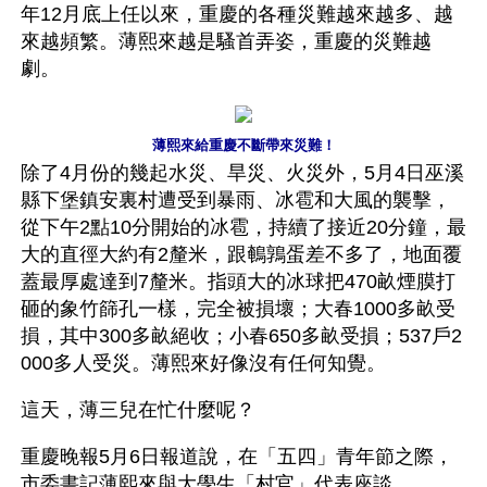
年12月底上任以來，重慶的各種災難越來越多、越
來越頻繁。薄熙來越是騷首弄姿，重慶的災難越
劇。
薄熙來給重慶不斷帶來災難！
除了4月份的幾起水災、旱災、火災外，5月4日巫溪
縣下堡鎮安裏村遭受到暴雨、冰雹和大風的襲擊，
從下午2點10分開始的冰雹，持續了接近20分鐘，最
大的直徑大約有2釐米，跟鵪鶉蛋差不多了，地面覆
蓋最厚處達到7釐米。指頭大的冰球把470畝煙膜打
砸的象竹篩孔一樣，完全被損壞；大春1000多畝受
損，其中300多畝絕收；小春650多畝受損；537戶2
000多人受災。薄熙來好像沒有任何知覺。
這天，薄三兒在忙什麼呢？
重慶晚報5月6日報道說，在「五四」青年節之際，
市委書記薄熙來與大學生「村官」代表座談。