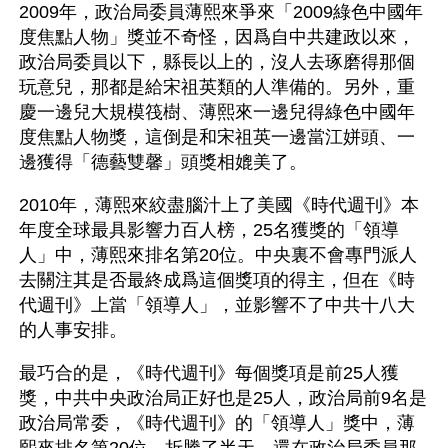
2009年，政治局委員薄熙來爭來「2009綠色中國年
度焦點人物」獎並不奇怪，因爲自中共建政以來，
政治局委員以下，縣長以上的，沒人去琢磨得那個
玩意兒，那都是給宋祖英類的人準備的。另外，重
慶一邊兒大規模筏樹、薄熙來一邊兒得綠色中國年
度焦點人物獎，這倒是和宋祖英一邊當江姘頭、一
邊獲得「德藝雙馨」頭獎相媲美了。
2010年，薄熙來絞盡腦汁上了美國《時代週刊》本
年度全球最具影響力百人榜，25名獲獎的「領導
人」中，薄熙來排名第20位。中央裏不會專門派人
去關注其是否最終成爲這個獎項的得主，但在《時
代週刊》上當「領導人」，並影響不了中共十八大
的人事安排。
最巧合的是，《時代週刊》每個獎項是前25人獲
獎，中共中央政治局正好也是25人，政治局前9名是
政治局常委，《時代週刊》的「領導人」獎中，薄