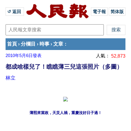
↺ 返回 
電子報
简体版
首頁
分欄目
時事
文章
›
›
›
：
2010年5月6日
發表
人氣：
52,873
都成啥樣兒了！瞧瞧薄三兒這張照片（多圖）
林立
薄熙來當政，天災人禍，重慶沒好日子過！