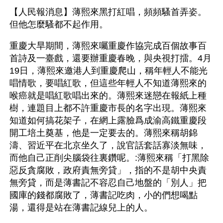
【人民報消息】薄熙來黑打紅唱，頻頻騷首弄姿。
但他怎麼騷都不起作用。
重慶大旱期間，薄熙來囑重慶作協完成百個故事百
首詩及一臺戲，還要辦重慶春晚，與央視打擂。4月
19日，薄熙來邀港人到重慶爬山，稱年輕人不能光
唱情歌，要唱紅歌，但這些年輕人不知道薄熙來的
喉癌就是唱紅歌唱出來的。薄熙來迷戀在報紙上種
樹，連題目上都不許重慶市長的名字出現。薄熙來
知道如何搞花架子，在網上露臉爲成渝高鐵重慶段
開工培土奠基，他是一定要去的。薄熙來稱胡錦
濤、習近平在北京坐久了，說官話套話寡淡無味，
而他自己正削尖腦袋往裏鑽呢。:薄熙來稱「打黑除
惡反貪腐敗，政府責無旁貸」，指的不是胡中央責
無旁貸，而是薄書記不容忍自己地盤的「別人」把
國庫的錢都腐敗了，薄書記吃肉，小的們想喝點
湯，還得是站在薄書記線兒上的人。