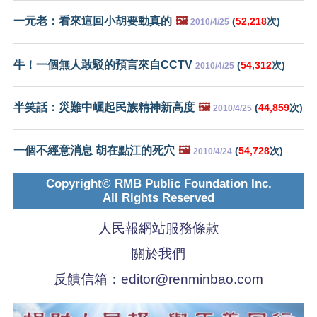
一元老：看來這回小胡要動真的
🖼️
(
52,218
次)
2010/4/25
牛！一個無人敢駁的預言來自CCTV
(
54,312
次)
2010/4/25
半笑話：災難中崛起民族精神新高度
🖼️
(
44,859
次)
2010/4/25
一個不經意消息 胡在點江的死穴
🖼️
(
54,728
次)
2010/4/24
Copyright© RMB Public Foundation Inc.
All Rights Reserved
人民報網站服務條款
關於我們
反饋信箱：
editor@renminbao.com