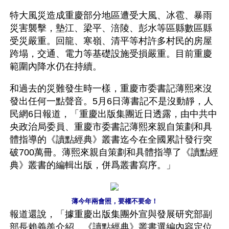
特大風災造成重慶部分地區遭受大風、冰雹、暴雨
災害襲擊，墊江、梁平、涪陵、彭水等區縣數區縣
受災嚴重。回龍、寒嶺、清平等村許多村民的房屋
跨塌，交通、電力等基礎設施受損嚴重。目前重慶
範圍內降水仍在持續。
和過去的災難發生時一樣，重慶市委書記薄熙來沒
發出任何一點聲音。5月6日薄書記不是沒動靜，人
民網6日報道，「重慶出版集團近日透露，由中共中
央政治局委員、重慶市委書記薄熙來親自策劃和具
體指導的《讀點經典》叢書迄今在全國累計發行突
破700萬冊。薄熙來親自策劃和具體指導了《讀點經
典》叢書的編輯出版，併爲叢書寫序。」
薄今年兩會照，要權不要命！
報道還說，「據重慶出版集團外宣與發展研究部副
部長賴義羨介紹，《讀點經典》叢書選編內容定位