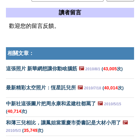
讀者留言
歡迎您的留言反饋。
相關文章：
這張照片 新華網想讓你動啥腦筋
🖼️
(
43,005
次)
2010/8/1
最新精彩太空照片：恆星託兒所
🖼️
(
40,014
次)
2010/7/18
中新社這張圖片把周永康和孟建柱都罵了
🖼️
2010/5/15
(
40,714
次)
和薄三兒相比，讓鳳姐當重慶市委書記是大材小用了
🖼️
(
35,749
次)
2010/5/3