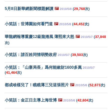
5月8日新華網新聞標題解讀
🖼️
(
29,768
次)
2010/5/8
小笑話：世博園如何看門道
🖼️
(
44,452
次)
2010/5/8
華龍網報導重慶12級龍捲風 薄熙來大怒
🖼️
(
37,848
2010/5/7
次)
小笑話：請百姓同情弱勢政府
(
39,503
次)
2010/5/7
小笑話：「山寨局長」爲何能斂財1600多萬
2010/5/7
(
41,464
次)
都成啥樣兒了！瞧瞧薄三兒這張照片
🖼️
(
52,873
次)
2010/5/6
小笑話：金正日主導上海世博
🖼️
(
42,604
次)
2010/5/6