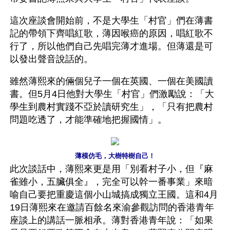
這次座談會開始前，不是大學生「村官」們在薄書
記的帶領下齊唱紅歌，薄因喉癌的原因，唱紅歌不
行了，所以他們自己先唱完薄才進場。但薄還是可
以發出聲音說話的。
雖然薄熙來的倆個兒子一個在英國、一個在美國讀
書。但5月4日他對大學生「村官」們激勵說：「大
學生到農村實踐不亞於讀研究生」，「只有把農村
問題吃透了，才能準確地把握國情」。
薄模仿毛，大樹特樹自己！
此次談話中，薄熙來更是用「別看村子小，但『麻
雀雖小，五臟俱全』，完全可以幹一番事業」來暗
喻自己要把重慶這個小山城搞成獨立王國。這和4月
19日薄熙來在邀請百餘名來渝參觀訪問的香港青年
座談上的講話一脈相承。薄對香港青年說：「如果