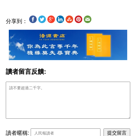
分享到：
讀者留言反饋:
讀者暱稱: