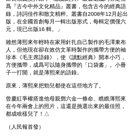
爲『古今中外文化精品』叢書，包含古今的經典語
錄，詩詞佳作和散文精粹。叢書自2008年12月起出
版，在全國首創每月一輯出版形式，每輯定價僅六
元，現已出版16 輯。」 
雖然薄熙來年輕時在家用針扎自己製作的毛澤東布
人，但他現在卻在效仿文革時製作的攜帶方便的袖
珍本《毛主席語錄》，使《讀點經典》開本小巧，
方便攜帶，成爲可以隨身攜帶的「口袋書」。小冊
子一打開，就是薄熙來的語錄。
原來，薄熙來把勁兒都使在這些地方了。
曾慶紅爭權搭進他母親鄧六金一條命。瞧瞧薄熙來
在今年兩會上的照片，這還是挑選出來的最佳照，
都成啥樣兒了！△