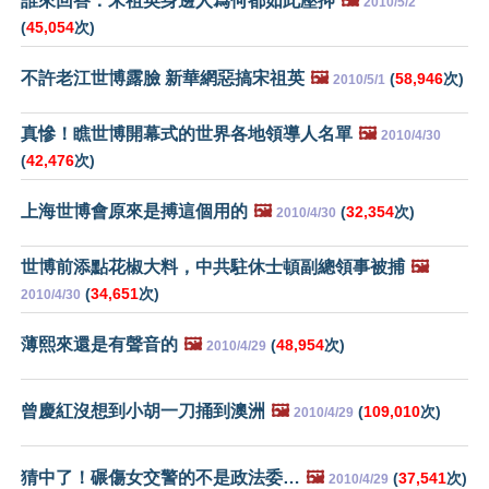
誰來回答：宋祖英身邊人爲何都如此壓抑
🖼️
2010/5/2
(
45,054
次)
不許老江世博露臉 新華網惡搞宋祖英
🖼️
(
58,946
次)
2010/5/1
真慘！瞧世博開幕式的世界各地領導人名單
🖼️
2010/4/30
(
42,476
次)
上海世博會原來是搏這個用的
🖼️
(
32,354
次)
2010/4/30
世博前添點花椒大料，中共駐休士頓副總領事被捕
🖼️
(
34,651
次)
2010/4/30
薄熙來還是有聲音的
🖼️
(
48,954
次)
2010/4/29
曾慶紅沒想到小胡一刀捅到澳洲
🖼️
(
109,010
次)
2010/4/29
猜中了！碾傷女交警的不是政法委…
🖼️
(
37,541
次)
2010/4/29