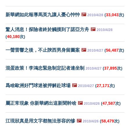
新華網如此報導馬英九讓人憂心忡忡
🖼️
(
33,043
次)
2010/4/28
驚人消息！探險者終於觸摸到了諾亞方舟
🖼️
2010/4/28
(
40,180
次)
一聲雷響之後，不止陝西男身留圖案
🖼️
(
56,487
次)
2010/4/27
混蛋政策！李鴻忠緊急制定記者連坐制
(
37,895
次)
2010/4/27
爲啥歐洲好鬥球迷被押解赴球場
🖼️
(
27,171
次)
2010/4/27
屬正常現象 你新華網出這新聞幹啥
🖼️
(
47,587
次)
2010/4/26
江現狀真是用文字都無法形容的慘
🖼️
(
58,479
次)
2010/4/26