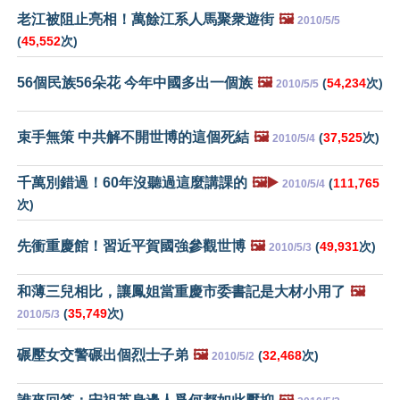
老江被阻止亮相！萬餘江系人馬聚衆遊街
🖼️
2010/5/5
(
45,552
次)
56個民族56朵花 今年中國多出一個族
🖼️
(
54,234
次)
2010/5/5
束手無策 中共解不開世博的這個死結
🖼️
(
37,525
次)
2010/5/4
千萬別錯過！60年沒聽過這麼講課的
🖼️▶️
(
111,765
2010/5/4
次)
先衝重慶館！習近平賀國強參觀世博
🖼️
(
49,931
次)
2010/5/3
和薄三兒相比，讓鳳姐當重慶市委書記是大材小用了
🖼️
(
35,749
次)
2010/5/3
碾壓女交警碾出個烈士子弟
🖼️
(
32,468
次)
2010/5/2