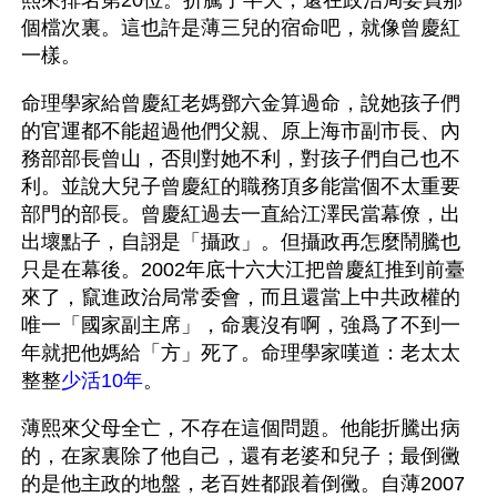
熙來排名第20位。折騰了半天，還在政治局委員那
個檔次裏。這也許是薄三兒的宿命吧，就像曾慶紅
一樣。
命理學家給曾慶紅老媽鄧六金算過命，說她孩子們
的官運都不能超過他們父親、原上海市副市長、內
務部部長曾山，否則對她不利，對孩子們自己也不
利。並說大兒子曾慶紅的職務頂多能當個不太重要
部門的部長。曾慶紅過去一直給江澤民當幕僚，出
出壞點子，自詡是「攝政」。但攝政再怎麼鬧騰也
只是在幕後。2002年底十六大江把曾慶紅推到前臺
來了，竄進政治局常委會，而且還當上中共政權的
唯一「國家副主席」，命裏沒有啊，強爲了不到一
年就把他媽給「方」死了。命理學家嘆道：老太太
整整
少活10年
。
薄熙來父母全亡，不存在這個問題。他能折騰出病
的，在家裏除了他自己，還有老婆和兒子；最倒黴
的是他主政的地盤，老百姓都跟着倒黴。自薄2007