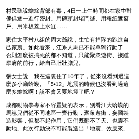
村民聽說蟾蜍背部有毒，4日一上午時間都在家中對
傢俱逐一進行密封。用磚頭封堵門縫、用報紙遮窗
戶、用米板蓋上水缸……
家住太平村八組的周大爺說，生怕有掉隊的跑進自
己家裏。如此看來，江系人馬已不能單獨行動了，
否則怎麼被搞死的都不知道，只能聚衆遊街、接踵
摩肩的前行，給自己壯壯膽兒。
張女士說：我在這裏住了10年了，從來沒看到過這
麼多小癩蛤蟆。「5•12」地震的時候也沒看到過這
麼多蟾蜍啊！該不會又要地震了吧？
成都動物學專家不容置疑的表示，別看江大蛤蟆的
馬崽兒們從不同地區一齊行動，聚衆遊街，妄圖製
造影響，但都不起作用，它們既翻不了天、也震不
動地。此次行動決不可能製造出「地震」效應來。