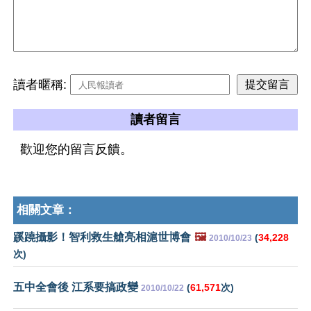
讀者暱稱:
讀者留言
歡迎您的留言反饋。
相關文章：
蹊蹺攝影！智利救生艙亮相滬世博會
🖼️
(
34,228
2010/10/23
次)
五中全會後 江系要搞政變
(
61,571
次)
2010/10/22