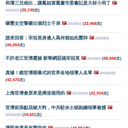
和薄三兒相比，讓鳳姐當重慶市委書記是大材小用了
🖼️
(
35,749
次)
2010/5/3
碾壓女交警碾出個烈士子弟
🖼️
(
32,468
次)
2010/5/2
誰來回答：宋祖英身邊人爲何都如此壓抑
🖼️
2010/5/2
(
45,054
次)
不許老江世博露臉 新華網惡搞宋祖英
🖼️
(
58,946
次)
2010/5/1
真慘！瞧世博開幕式的世界各地領導人名單
🖼️
2010/4/30
(
42,476
次)
上海世博會原來是搏這個用的
🖼️
(
32,354
次)
2010/4/30
世博前添點花椒大料，中共駐休士頓副總領事被捕
🖼️
(
34,651
次)
2010/4/30
薄熙來還是有聲音的
🖼️
(
48,954
次)