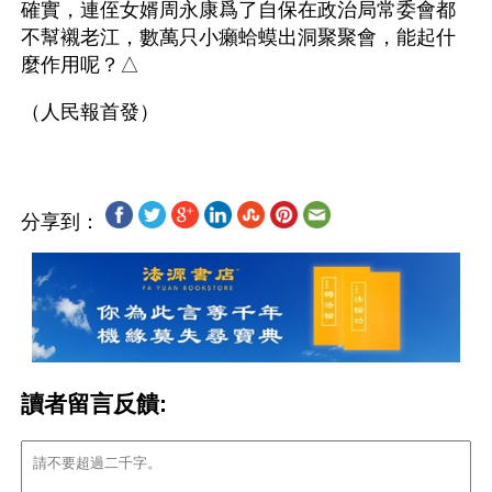
確實，連侄女婿周永康爲了自保在政治局常委會都
不幫襯老江，數萬只小癩蛤蟆出洞聚聚會，能起什
麼作用呢？△
分享到：
讀者留言反饋: