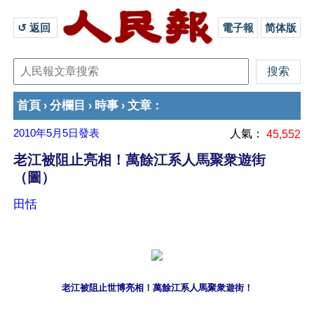
↺ 返回 
電子報
简体版
首頁
分欄目
時事
文章
›
›
›
：
2010年5月5日
發表
人氣：
45,552
老江被阻止亮相！萬餘江系人馬聚衆遊街
（圖）
田恬
老江被阻止世博亮相！萬餘江系人馬聚衆遊街！