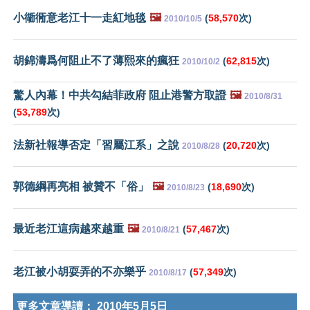
小衚衕意老江十一走紅地毯
🖼️
(
58,570
次)
2010/10/5
胡錦濤爲何阻止不了薄熙來的瘋狂
(
62,815
次)
2010/10/2
驚人內幕！中共勾結菲政府 阻止港警方取證
🖼️
2010/8/31
(
53,789
次)
法新社報導否定「習屬江系」之說
(
20,720
次)
2010/8/28
郭德綱再亮相 被贊不「俗」
🖼️
(
18,690
次)
2010/8/23
最近老江這病越來越重
🖼️
(
57,467
次)
2010/8/21
老江被小胡耍弄的不亦樂乎
(
57,349
次)
2010/8/17
更多文章導讀：
2010年5月5日