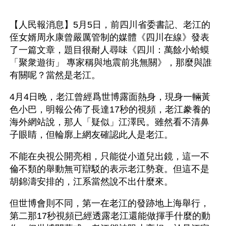
【人民報消息】5月5日，前四川省委書記、老江的
侄女婿周永康曾嚴厲管制的媒體《四川在線》發表
了一篇文章，題目很耐人尋味《四川：萬餘小蛤蟆
「聚衆遊街」 專家稱與地震前兆無關》，那麼與誰
有關呢？當然是老江。
4月4日晚，老江曾經爲世博露面熱身，現身一輛黃
色小巴，明報公佈了長達17秒的視頻，老江豢養的
海外網站說，那人「疑似」江澤民。雖然看不清鼻
子眼睛，但輪廓上網友確認此人是老江。
不能在央視公開亮相，只能從小道兒出鏡，這一不
倫不類的舉動無可辯駁的表示老江勢衰。但這不是
胡錦濤安排的，江系當然說不出什麼來。
但世博會則不同，第一在老江的發跡地上海舉行，
第二那17秒視頻已經透露老江還能做揮手什麼的動