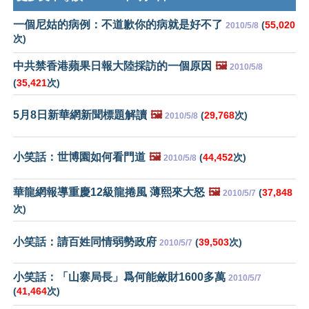
一個尼姑的病例：不道歉你的病就是好不了
(
55,020
2010/5/8
次)
中共禁香港蘋果日報大陸採訪的一個原因
🖼️
2010/5/8
(
35,421
次)
5月8日新華網新聞標題解讀
🖼️
(
29,768
次)
2010/5/8
小笑話：世博園如何看門道
🖼️
(
44,452
次)
2010/5/8
華龍網報導重慶12級龍捲風 薄熙來大怒
🖼️
(
37,848
2010/5/7
次)
小笑話：請百姓同情弱勢政府
(
39,503
次)
2010/5/7
小笑話：「山寨局長」爲何能斂財1600多萬
2010/5/7
(
41,464
次)