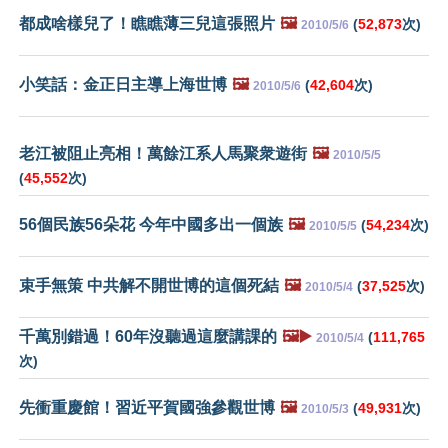
都成啥樣兒了！瞧瞧薄三兒這張照片
🖼️
(
52,873
次)
2010/5/6
小笑話：金正日主導上海世博
🖼️
(
42,604
次)
2010/5/6
老江被阻止亮相！萬餘江系人馬聚衆遊街
🖼️
2010/5/5
(
45,552
次)
56個民族56朵花 今年中國多出一個族
🖼️
(
54,234
次)
2010/5/5
束手無策 中共解不開世博的這個死結
🖼️
(
37,525
次)
2010/5/4
千萬別錯過！60年沒聽過這麼講課的
🖼️▶️
(
111,765
2010/5/4
次)
先衝重慶館！習近平賀國強參觀世博
🖼️
(
49,931
次)
2010/5/3