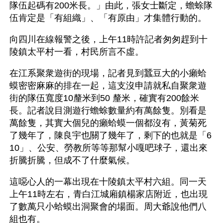
隊伍起碼有200米長。」由此，張女士斷定，蟾蜍隊
伍肯定是「有組織」、「有原由」才集體行動的。
向四川在線報警之後，上午11時許記者匆匆趕到十
陵鎮太平村一看，村民所言不虛。
在江系聚衆遊街的現場，記者見到蠶豆大的小癩蛤
蟆密密麻麻的排在一起，這支沒申請就私自聚衆遊
街的隊伍寬度10釐米到50 釐米，確實有200餘米
長。記者說目測遊行蟾蜍數量約有萬餘隻。別看是
萬餘隻，其實大個兒的癩蛤蟆一個都沒有，黃菊死
了幾年了，陳良宇也關了幾年了，剩下的也就是「6
10」、公安、勞教所等等那幫小嘎吧球子，還出來
折騰折騰，但成不了什麼氣候。
這噁心人的一幕出現在十陵鎮太平村六組。同一天
上午11時左右，青白江城廂鎮楊家店附近，也出現
了數萬只小蛤蟆出洞聚會的場面。周大爺說他們八
組也有。