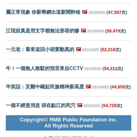
屬正常現象 你新華網出這新聞幹啥
🖼️
(
47,587
次)
2010/4/26
江現狀真是用文字都無法形容的慘
🖼️
(
58,479
次)
2010/4/26
一元老：看來這回小胡要動真的
🖼️
(
52,218
次)
2010/4/25
牛！一個無人敢駁的預言來自CCTV
(
54,312
次)
2010/4/25
半笑話：災難中崛起民族精神新高度
🖼️
(
44,859
次)
2010/4/25
一個不經意消息 胡在點江的死穴
🖼️
(
54,728
次)
2010/4/24
Copyright© RMB Public Foundation Inc.
All Rights Reserved