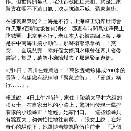
作。但世博開幕式，老江卻被阻止亮相。於是江家
幫實在咽不下這口氣，決定抗議示威、聚衆遊街。
在哪裏聚衆呢？上海是不行，上海幫正頭疼世博會
每天那8百噸垃圾如何消化，哪裏有時間爲江澤民上
訪喊冤。北京更不行，老江本人都被踢回上海，要
是在中南海里搞小動作，那警衛部隊拿槍一「突
突」，全玩兒完。幸好侄女婿周永康曾任四川省委
書記，於是，萬餘小癩蛤蟆去了那裏聚衆遊街。
5月5日，四川在線罵道：「萬餘隻蟾蜍排成200米的
長隊，有組織有紀律地『聚衆遊街』、『霸道』橫
行……」。
報道說：4日上午7時許，家住十陵鎮太平村六組的
張女士，在自家田地的小路上，驚訝地發現一羣排
着隊的小蟾蜍正「途經」她家門口。「這些蟾蜍只
有蠶豆大，匆匆忙忙地往前爬。」張女士說，在好
奇心的驅使下，她跟隨着蟾蜍隊伍往前走，「這個