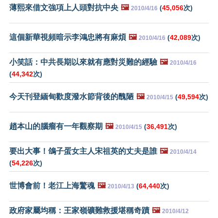
薄熙來借文強項上人頭對抗中央
🖼️
(
45,056
次)
2010/4/16
這個新華視頻暗示李鴻忠將有麻煩
🖼️
(
42,089
次)
2010/4/16
小笑話：中共長期以來就有應對災難的經驗
🖼️
2010/4/16
(
44,342
次)
今天刊登緬甸歡度潑水節背後的醜陋
🖼️
(
49,594
次)
2010/4/15
趙本山的腦瘤有一年觀察期
🖼️
(
36,491
次)
2010/4/15
要出大事！鴿子蛋女主人宋祖英的丈夫是誰
🖼️
2010/4/14
(
54,226
次)
世博會前！老江上海驚魂
🖼️
(
64,440
次)
2010/4/13
政府家屬均稱：王家嶺礦難救援堪稱奇蹟
🖼️
2010/4/12