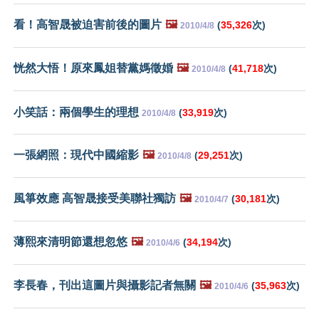
看！高智晟被迫害前後的圖片
🖼️
(
35,326
次)
2010/4/8
恍然大悟！原來鳳姐替黨媽徵婚
🖼️
(
41,718
次)
2010/4/8
小笑話：兩個學生的理想
(
33,919
次)
2010/4/8
一張網照：現代中國縮影
🖼️
(
29,251
次)
2010/4/8
風箏效應 高智晟接受美聯社獨訪
🖼️
(
30,181
次)
2010/4/7
薄熙來清明節還想忽悠
🖼️
(
34,194
次)
2010/4/6
李長春，刊出這圖片與攝影記者無關
🖼️
(
35,963
次)
2010/4/6