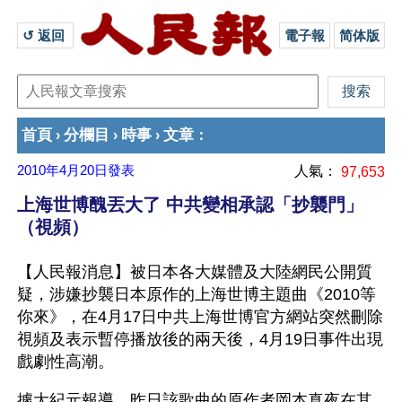
↺ 返回 
電子報
简体版
首頁
分欄目
時事
文章
›
›
›
：
2010年4月20日
發表
人氣：
97,653
上海世博醜丟大了 中共變相承認「抄襲門」
（視頻）
【人民報消息】被日本各大媒體及大陸網民公開質
疑，涉嫌抄襲日本原作的上海世博主題曲《2010等
你來》，在4月17日中共上海世博官方網站突然刪除
視頻及表示暫停播放後的兩天後，4月19日事件出現
戲劇性高潮。
據大紀元報導，昨日該歌曲的原作者岡本真夜在其