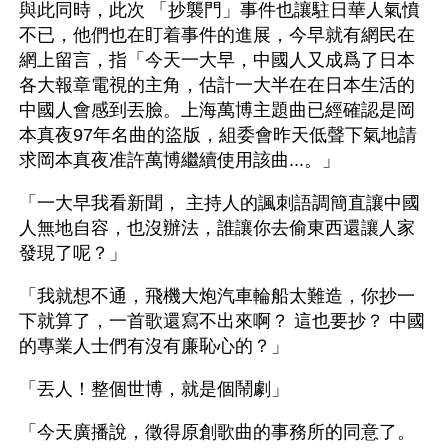
與此同時，此次 「抄襲門」事件也讓駐日華人氣憤
不已，他們也在盯着事件的進展，今早就有網民在
網上留言，指「今天一大早，中國人又成爲了日本
各大報章電視的主角，估計一大半在在日本生活的
中國人會感到丟臉。上海萬博主題曲已經確認是岡
本真夜97年名曲的盜版，組委會昨天低聲下氣地請
求岡本真夜准許萬博繼續使用該曲...。」
「一大早我看新聞， 主持人的諷刺語調簡直讓中國
人無地自容，也沒辦法，誰讓你去偷東西還讓人家
發現了呢？」
「我就想不通，飛機大炮汽車輪船太難造，你抄一
下就算了，一首歌還寫不出來啊？ 這也要抄？ 中國
的專業人士們有沒有廉恥心的？」
「丟人！整個世博，就是個鬧劇」
「今天廣播說，徵得原創歌曲的事務所的同意了。