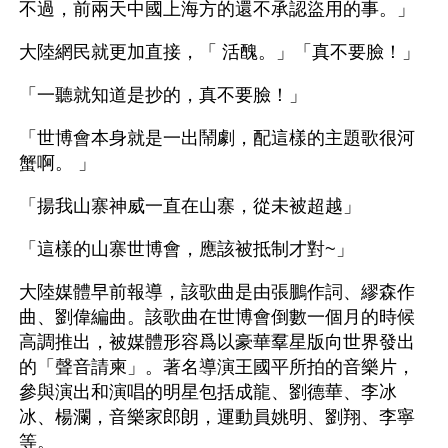
不過，前兩天中國上海方的還不承認盜用的事。」
大陸網民就更加直接，「 活醜。」「真不要臉！」
「一聽就知道是抄的，真不要臉！」
「世博會本身就是一出鬧劇，配這樣的主題歌很河
蟹啊。 」
「揚我山寨神威一直在山寨，從未被超越」
「這樣的山寨世博會，應該被抵制才對~」
大陸媒體早前報導，該歌曲是由張鵬作詞、繆森作
曲、劉偉編曲。該歌曲在世博會倒數一個月的時候
高調推出，被媒體形容爲以豪華羣星版向世界發出
的「聲音請柬」。著名導演王國平所拍的音樂片，
參與演出和演唱的明星包括成龍、劉德華、李冰
冰、楊瀾，音樂家郎朗，運動員姚明、劉翔、李寧
等。