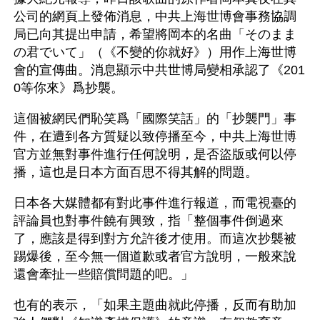
公司的網頁上發佈消息，中共上海世博會事務協調
局已向其提出申請，希望將岡本的名曲「そのまま
の君でいて」（《不變的你就好》）用作上海世博
會的宣傳曲。消息顯示中共世博局變相承認了《201
0等你來》爲抄襲。
這個被網民們恥笑爲「國際笑話」的「抄襲門」事
件，在遭到各方質疑以致停播至今，中共上海世博
官方並無對事件進行任何說明，是否盜版或何以停
播，這也是日本方面百思不得其解的問題。
日本各大媒體都有對此事件進行報道，而電視臺的
評論員也對事件饒有興致，指「整個事件倒過來
了，應該是得到對方允許後才使用。而這次抄襲被
踢爆後，至今無一個道歉或者官方說明，一般來說
還會牽扯一些賠償問題的吧。」
也有的表示，「如果主題曲就此停播，反而有助加