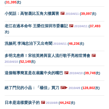
(
31,395
次)
小笑話：高智晟比五角大樓厲害
🖼️
(
39,097
次)
2010/4/11
老江在過本命年 王榮任深圳市委書記
🖼️
(
37,493
2010/4/11
次)
洗臉死 李鴻忠治下又出奇聞
(
46,236
次)
2010/4/11
多明戈患癌！宋祖英將與盲人流行歌手亮相世博會
🖼️
(
52,149
次)
2010/4/10
這個報導簡直是在扇黨中央的嘴巴
🖼️
(
39,749
次)
2010/4/10
絕了門兒的小品：「楊佳」買刀
🖼️▶️
(
128,802
次)
2010/4/9
日本是這樣愛孩子的
🖼️
(
44,242
次)
2010/4/9