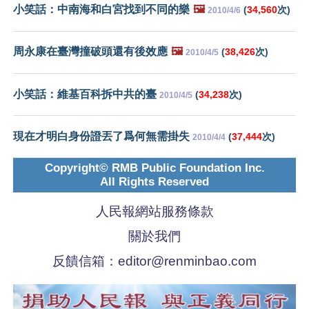
小笑話：中南海和白宮找到不同的樂
🖼️
(
34,560
次)
2010/4/6
周永康在臺灣撞破頭還有後效應
🖼️
(
38,426
次)
2010/4/5
小笑話：維基百科拆中共的臺
(
34,238
次)
2010/4/5
現在才明白身份證丟了爲何無需掛失
(
37,444
次)
2010/4/4
Copyright© RMB Public Foundation Inc.
All Rights Reserved
人民報網站服務條款
關於我們
反饋信箱：
editor@renminbao.com