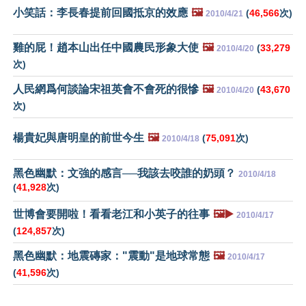
小笑話：李長春提前回國抵京的效應
🖼️
(
46,566
次)
2010/4/21
雞的屁！趙本山出任中國農民形象大使
🖼️
(
33,279
2010/4/20
次)
人民網爲何談論宋祖英會不會死的很慘
🖼️
(
43,670
2010/4/20
次)
楊貴妃與唐明皇的前世今生
🖼️
(
75,091
次)
2010/4/18
黑色幽默：文強的感言──我該去咬誰的奶頭？
2010/4/18
(
41,928
次)
世博會要開啦！看看老江和小英子的往事
🖼️▶️
2010/4/17
(
124,857
次)
黑色幽默：地震磚家："震動"是地球常態
🖼️
2010/4/17
(
41,596
次)