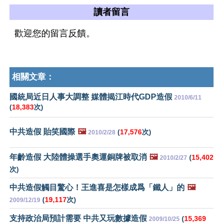
讀者留言
歡迎您的留言反饋。
相關文章：
國統局近日人事大調整 媒體揭江時代GDP造假
2010/6/11
(
18,383
次)
中共造假 貽笑國際
🖼️
(
17,576
次)
2010/2/28
年齡造假 大陸體操選手奧運銅牌被取消
🖼️
(
15,402
2010/2/27
次)
中共造假觸目驚心！王進喜是怎樣成爲「鐵人」的
🖼️
(
19,117
次)
2009/12/19
支持政治局預計需要 中共又玩數據造假
(
15,369
2009/10/25