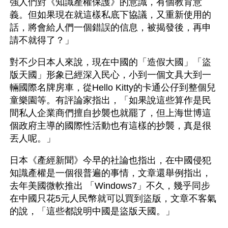
強人們對《知識產權保護》的意識，有個教育意
義。但如果現在就這樣私底下協議，又重新使用的
話，將會給人們一個錯誤的信息，被揭發後，再申
請不就得了？」
對不少日本人來說，現在中國的「造假大國」「盜
版天國」形象已經深入民心，小到一個文具大到一
輛國際名牌房車，從Hello Kitty的卡通公仔到整個兒
童樂園等。有評論家指出，「如果說這些算作是民
間私人企業商們擅自抄襲也就罷了，但上海世博這
個政府主導的國際性活動也有這樣的抄襲，真是很
丟人呢。」
日本《產經新聞》今早的社論也指出，在中國侵犯
知識產權是一個很普遍的事情，文章還舉例指出，
去年美國微軟推出 「Windows7」不久，幾乎同步
在中國只花5元人民幣就可以買到盜版，文章不客氣
的說，「這些都說明中國是盜版天國。」