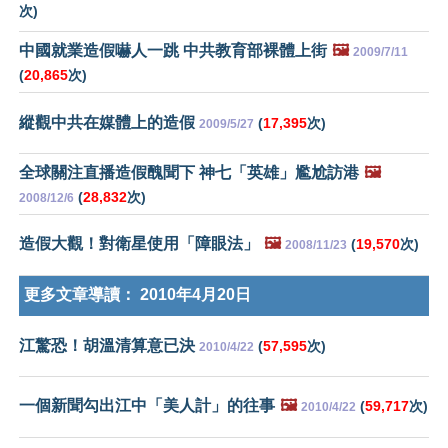
次)
中國就業造假嚇人一跳 中共教育部裸體上街
🖼️
2009/7/11
(
20,865
次)
縱觀中共在媒體上的造假
(
17,395
次)
2009/5/27
全球關注直播造假醜聞下 神七「英雄」尷尬訪港
🖼️
(
28,832
次)
2008/12/6
造假大觀！對衛星使用「障眼法」
🖼️
(
19,570
次)
2008/11/23
更多文章導讀：
2010年4月20日
江驚恐！胡溫清算意已決
(
57,595
次)
2010/4/22
一個新聞勾出江中「美人計」的往事
🖼️
(
59,717
次)
2010/4/22