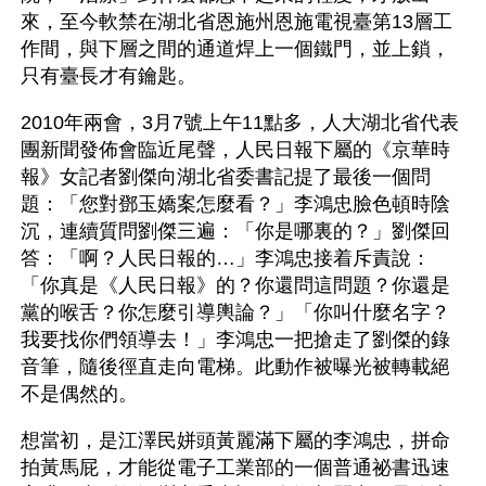
來，至今軟禁在湖北省恩施州恩施電視臺第13層工
作間，與下層之間的通道焊上一個鐵門，並上鎖，
只有臺長才有鑰匙。
2010年兩會，3月7號上午11點多，人大湖北省代表
團新聞發佈會臨近尾聲，人民日報下屬的《京華時
報》女記者劉傑向湖北省委書記提了最後一個問
題：「您對鄧玉嬌案怎麼看？」李鴻忠臉色頓時陰
沉，連續質問劉傑三遍：「你是哪裏的？」劉傑回
答：「啊？人民日報的…」李鴻忠接着斥責說：
「你真是《人民日報》的？你還問這問題？你還是
黨的喉舌？你怎麼引導輿論？」「你叫什麼名字？
我要找你們領導去！」李鴻忠一把搶走了劉傑的錄
音筆，隨後徑直走向電梯。此動作被曝光被轉載絕
不是偶然的。
想當初，是江澤民姘頭黃麗滿下屬的李鴻忠，拼命
拍黃馬屁，才能從電子工業部的一個普通祕書迅速