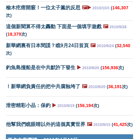
榆木疙瘩開竅！一位太子黨的反思
🖼️▶️
(
146,307
2010/10/3
次)
這個新聞算不得太轟動 下面是一個填字遊戲
🖼️
2010/9/28
(
18,379
次)
新華網裏有日本間諜？瞧9月24日首頁
🖼️
(
32,540
2010/9/24
次)
釣魚島撞船是在中共默許下發生
▶️
(
156,936
次)
2010/9/20
！新華網負責任的把中共腐蝕垮了
🖼️
(
36,191
次)
2010/9/20
泄密精彩小品：保釣
▶️
(
156,194
次)
2010/9/19
他幫我們瞧眼睛以外的這個真實世界
🖼️
(
41,425
次)
2010/9/15