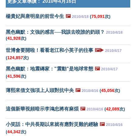
更多文章導讀：
2010年4月16日
楊貴妃與唐明皇的前世今生
🖼️
(
75,091
次)
2010/4/18
黑色幽默：文強的感言──我該去咬誰的奶頭？
2010/4/18
(
41,928
次)
世博會要開啦！看看老江和小英子的往事
🖼️▶️
2010/4/17
(
124,857
次)
黑色幽默：地震磚家："震動"是地球常態
🖼️
2010/4/17
(
41,596
次)
薄熙來借文強項上人頭對抗中央
🖼️
(
45,056
次)
2010/4/16
這個新華視頻暗示李鴻忠將有麻煩
🖼️
(
42,089
次)
2010/4/16
小笑話：中共長期以來就有應對災難的經驗
🖼️
2010/4/16
(
44,342
次)