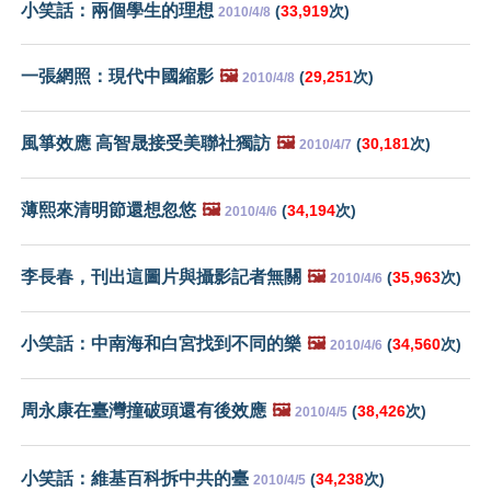
小笑話：兩個學生的理想
(
33,919
次)
2010/4/8
一張網照：現代中國縮影
🖼️
(
29,251
次)
2010/4/8
風箏效應 高智晟接受美聯社獨訪
🖼️
(
30,181
次)
2010/4/7
薄熙來清明節還想忽悠
🖼️
(
34,194
次)
2010/4/6
李長春，刊出這圖片與攝影記者無關
🖼️
(
35,963
次)
2010/4/6
小笑話：中南海和白宮找到不同的樂
🖼️
(
34,560
次)
2010/4/6
周永康在臺灣撞破頭還有後效應
🖼️
(
38,426
次)
2010/4/5
小笑話：維基百科拆中共的臺
(
34,238
次)
2010/4/5