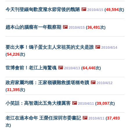
今天刊登緬甸歡度潑水節背後的醜陋
🖼️
(
49,594
次)
2010/4/15
趙本山的腦瘤有一年觀察期
🖼️
(
36,491
次)
2010/4/15
要出大事！鴿子蛋女主人宋祖英的丈夫是誰
🖼️
2010/4/14
(
54,226
次)
世博會前！老江上海驚魂
🖼️
(
64,440
次)
2010/4/13
政府家屬均稱：王家嶺礦難救援堪稱奇蹟
🖼️
2010/4/12
(
31,395
次)
小笑話：高智晟比五角大樓厲害
🖼️
(
39,097
次)
2010/4/11
老江在過本命年 王榮任深圳市委書記
🖼️
(
37,493
2010/4/11
次)