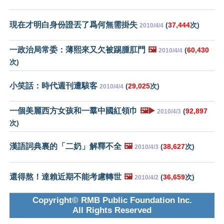
現在才明白身份證丟了爲何無需掛失
(
37,444
次)
2010/4/4
一政治局常委：薄熙來又欠被踢腫肛門
🖼️
(
60,430
2010/4/4
次)
小笑話：時代週刊遭駭客
(
29,025
次)
2010/4/4
一個美麗西方女孩和一羣中國紅領巾
🖼️▶️
(
92,897
2010/4/3
次)
漢語詞典裏的「二奶」解釋不全
🖼️
(
38,627
次)
2010/4/3
還得熬！達賴近期不能考慮轉世
🖼️
(
36,659
次)
2010/4/2
Copyright© RMB Public Foundation Inc.
All Rights Reserved