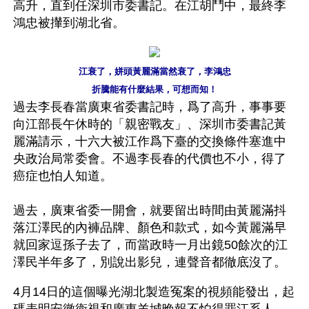
高升，直到任深圳市委書記。在江胡鬥中，最終李
鴻忠被攆到湖北省。
江衰了，姘頭黃麗滿當然衰了，李鴻忠
折騰能有什麼結果，可想而知！
過去李長春當廣東省委書記時，爲了高升，事事要
向江部長午休時的「親密戰友」、深圳市委書記黃
麗滿請示，十六大被江作爲下臺的交換條件塞進中
央政治局常委會。不過李長春的代價也不小，得了
癌症也怕人知道。
過去，廣東省委一開會，就要留出時間由黃麗滿抖
落江澤民的內褲品牌、顏色和款式，如今黃麗滿早
就回家逗孫子去了，而當政時一月出鏡50餘次的江
澤民半年多了，別說出影兒，連聲音都徹底沒了。
4月14日的這個曝光湖北製造冤案的視頻能發出，起