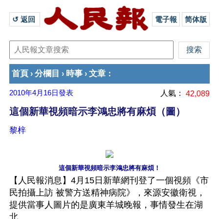
↺ 返回 
電子報
简体版
首頁
分欄目
時事
文章
›
›
›
：
2010年4月16日
發表
人氣：
42,089
這個新華視頻暗示李鴻忠將有麻煩（圖）
黎梓
這個新華視頻暗示李鴻忠將有麻煩！
【人民報消息】4月15日新華網刊登了一個視頻《市
民拍攝上訪 被警方送精神病院》，來源安徽衛視，
提供當事人圖片的是廣東羊城晚報，事情發生在湖
北。