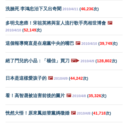
洗臉死 李鴻忠治下又出奇聞
(
46,236
次)
2010/4/11
多明戈患癌！宋祖英將與盲人流行歌手亮相世博會
🖼️
(
52,149
次)
2010/4/10
這個報導簡直是在扇黨中央的嘴巴
🖼️
(
39,749
次)
2010/4/10
絕了門兒的小品：「楊佳」買刀
🖼️▶️
(
128,802
次)
2010/4/9
日本是這樣愛孩子的
🖼️
(
44,242
次)
2010/4/9
看！高智晟被迫害前後的圖片
🖼️
(
35,326
次)
2010/4/8
恍然大悟！原來鳳姐替黨媽徵婚
🖼️
(
41,718
次)
2010/4/8