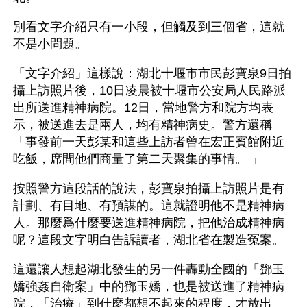
別看文字介紹只有一小段，但觸及到三個省，這就
不是小問題。
「文字介紹」這樣說：湖北十堰市市民彭寶泉9日拍
攝上訪照片後，10日凌晨被十堰市公安局人民路派
出所送進精神病院。12日，當地警方和院方均表
示，被送進去是兩人，均有精神病史。警方還稱
「事發前一天彭某和這些上訪者曾在宏正賓館附近
吃飯，席間他們商量了第二天聚集的事情。 」
按照警方這段話的說法，彭寶泉拍攝上訪照片是有
計劃、有目地、有預謀的。這就證明他不是精神病
人。那麼爲什麼要送進精神病院，把他治成精神病
呢？這段文字明白告訴讀者，湖北省在製造冤案。
這還讓人想起湖北發生的另一件轟動全國的「鄧玉
嬌強姦自衛案」中的鄧玉嬌，也是被送進了精神病
院，「治療」到什麼都想不起來的程度，才放出