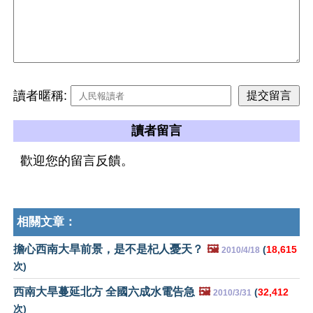
讀者暱稱:
讀者留言
歡迎您的留言反饋。
相關文章：
擔心西南大旱前景，是不是杞人憂天？
🖼️
(
18,615
2010/4/18
次)
西南大旱蔓延北方 全國六成水電告急
🖼️
(
32,412
2010/3/31
次)