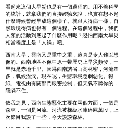
看起來這個大旱災也是有一個過程的。用不着科學
的統計，就拿我們的直接經驗來說，也實在想不起
什麼時候曾經旱成這個樣子。就跟人得病一樣，自
然環境得病也得有一個過程。在這個過程中，我們
人類的活動到底起了什麼作用呢？恐怕西南大旱災
相當程度上是「人禍」吧。
西南大旱，雲南又是重中之重，這真是令人難以想
像的。西南地區不像中原一帶歷史上旱災頻發，一
旱就是赤地千里。因爲西南諸省山高林密，河流衆
多，氣候溼潤。現在呢，生態環境急劇惡化。報
紙、電視由有關部門嚴密控制，但天氣不聽你的，
隱瞞不住。
依我之見，西南生態惡化主要在兩個方面，一個是
森林，一個是河流。河流被梯級水庫碎屍萬段，上
次節目我談了一些，今天談談森林。