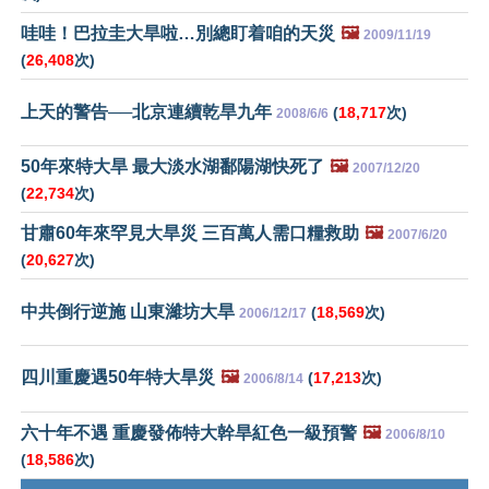
哇哇！巴拉圭大旱啦…別總盯着咱的天災
🖼️
2009/11/19
(
26,408
次)
上天的警告──北京連續乾旱九年
(
18,717
次)
2008/6/6
50年來特大旱 最大淡水湖鄱陽湖快死了
🖼️
2007/12/20
(
22,734
次)
甘肅60年來罕見大旱災 三百萬人需口糧救助
🖼️
2007/6/20
(
20,627
次)
中共倒行逆施 山東濰坊大旱
(
18,569
次)
2006/12/17
四川重慶遇50年特大旱災
🖼️
(
17,213
次)
2006/8/14
六十年不遇 重慶發佈特大幹旱紅色一級預警
🖼️
2006/8/10
(
18,586
次)