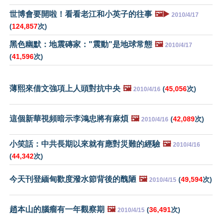
世博會要開啦！看看老江和小英子的往事
🖼️▶️
2010/4/17
(
124,857
次)
黑色幽默：地震磚家："震動"是地球常態
🖼️
2010/4/17
(
41,596
次)
薄熙來借文強項上人頭對抗中央
🖼️
(
45,056
次)
2010/4/16
這個新華視頻暗示李鴻忠將有麻煩
🖼️
(
42,089
次)
2010/4/16
小笑話：中共長期以來就有應對災難的經驗
🖼️
2010/4/16
(
44,342
次)
今天刊登緬甸歡度潑水節背後的醜陋
🖼️
(
49,594
次)
2010/4/15
趙本山的腦瘤有一年觀察期
🖼️
(
36,491
次)
2010/4/15