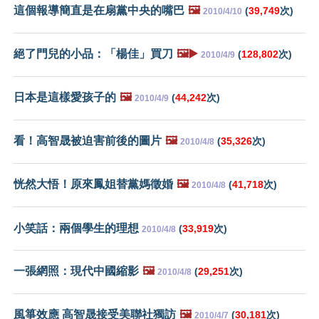
這個報導簡直是在扇黨中央的嘴巴
🖼️
(
39,749
次)
2010/4/10
絕了門兒的小品：「楊佳」買刀
🖼️▶️
(
128,802
次)
2010/4/9
日本是這樣愛孩子的
🖼️
(
44,242
次)
2010/4/9
看！高智晟被迫害前後的圖片
🖼️
(
35,326
次)
2010/4/8
恍然大悟！原來鳳姐替黨媽徵婚
🖼️
(
41,718
次)
2010/4/8
小笑話：兩個學生的理想
(
33,919
次)
2010/4/8
一張網照：現代中國縮影
🖼️
(
29,251
次)
2010/4/8
風箏效應 高智晟接受美聯社獨訪
🖼️
(
30,181
次)
2010/4/7