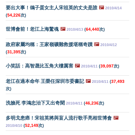
要出大事！鴿子蛋女主人宋祖英的丈夫是誰
🖼️
2010/4/14
(
54,226
次)
世博會前！老江上海驚魂
🖼️
(
64,440
次)
2010/4/13
政府家屬均稱：王家嶺礦難救援堪稱奇蹟
🖼️
2010/4/12
(
31,395
次)
小笑話：高智晟比五角大樓厲害
🖼️
(
39,097
次)
2010/4/11
老江在過本命年 王榮任深圳市委書記
🖼️
(
37,493
2010/4/11
次)
洗臉死 李鴻忠治下又出奇聞
(
46,236
次)
2010/4/11
多明戈患癌！宋祖英將與盲人流行歌手亮相世博會
🖼️
(
52,149
次)
2010/4/10