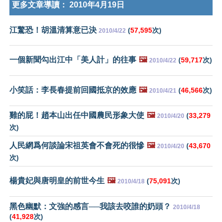
更多文章導讀：
2010年4月19日
江驚恐！胡溫清算意已決
(
57,595
次)
2010/4/22
一個新聞勾出江中「美人計」的往事
🖼️
(
59,717
次)
2010/4/22
小笑話：李長春提前回國抵京的效應
🖼️
(
46,566
次)
2010/4/21
雞的屁！趙本山出任中國農民形象大使
🖼️
(
33,279
2010/4/20
次)
人民網爲何談論宋祖英會不會死的很慘
🖼️
(
43,670
2010/4/20
次)
楊貴妃與唐明皇的前世今生
🖼️
(
75,091
次)
2010/4/18
黑色幽默：文強的感言──我該去咬誰的奶頭？
2010/4/18
(
41,928
次)