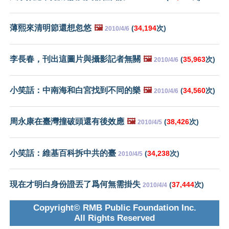
薄熙來清明節還想忽悠
🖼️
(
34,194
次)
2010/4/6
李長春，刊出這圖片與攝影記者無關
🖼️
(
35,963
次)
2010/4/6
小笑話：中南海和白宮找到不同的樂
🖼️
(
34,560
次)
2010/4/6
周永康在臺灣撞破頭還有後效應
🖼️
(
38,426
次)
2010/4/5
小笑話：維基百科拆中共的臺
(
34,238
次)
2010/4/5
現在才明白身份證丟了爲何無需掛失
(
37,444
次)
2010/4/4
Copyright© RMB Public Foundation Inc.
All Rights Reserved