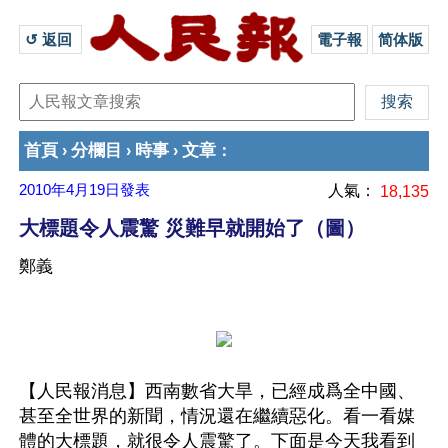
↺ 返回 
電子報
简体版
首頁
分欄目
時事
文章
›
›
›
：
2010年4月19日
發表
人氣：
18,135
大標題令人震驚 災難早就開始了（圖）
鄭義
【人民報消息】西南數省大旱，已經成爲全中國、
甚至全世界的新聞，情況還在繼續惡化。看一看媒
體的大標題，就很令人震驚了。下面是今天我看到