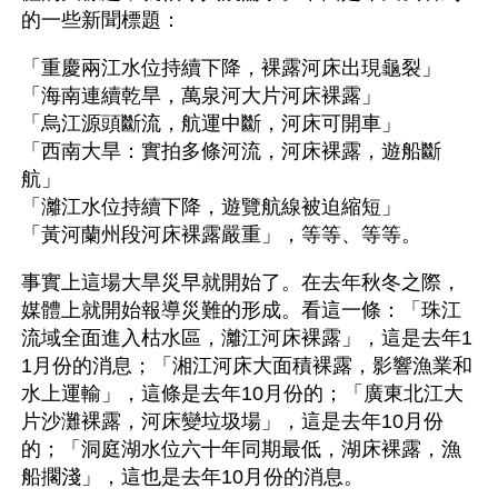
的一些新聞標題：
「重慶兩江水位持續下降，裸露河床出現龜裂」
「海南連續乾旱，萬泉河大片河床裸露」
「烏江源頭斷流，航運中斷，河床可開車」
「西南大旱：實拍多條河流，河床裸露，遊船斷
航」
「灕江水位持續下降，遊覽航線被迫縮短」
「黃河蘭州段河床裸露嚴重」，等等、等等。
事實上這場大旱災早就開始了。在去年秋冬之際，
媒體上就開始報導災難的形成。看這一條：「珠江
流域全面進入枯水區，灕江河床裸露」，這是去年1
1月份的消息；「湘江河床大面積裸露，影響漁業和
水上運輸」，這條是去年10月份的；「廣東北江大
片沙灘裸露，河床變垃圾場」，這是去年10月份
的；「洞庭湖水位六十年同期最低，湖床裸露，漁
船擱淺」，這也是去年10月份的消息。