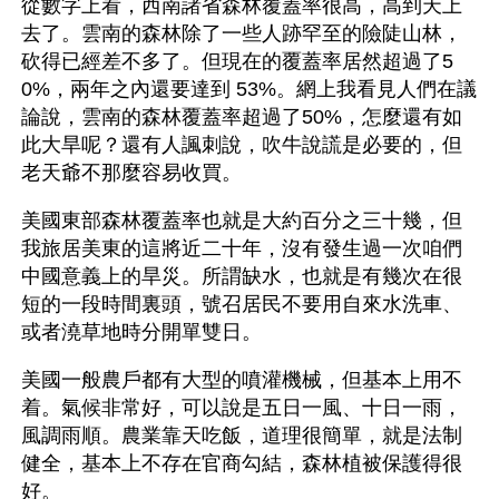
從數字上看，西南諸省森林覆蓋率很高，高到天上
去了。雲南的森林除了一些人跡罕至的險陡山林，
砍得已經差不多了。但現在的覆蓋率居然超過了5
0%，兩年之內還要達到 53%。網上我看見人們在議
論說，雲南的森林覆蓋率超過了50%，怎麼還有如
此大旱呢？還有人諷刺說，吹牛說謊是必要的，但
老天爺不那麼容易收買。
美國東部森林覆蓋率也就是大約百分之三十幾，但
我旅居美東的這將近二十年，沒有發生過一次咱們
中國意義上的旱災。所謂缺水，也就是有幾次在很
短的一段時間裏頭，號召居民不要用自來水洗車、
或者澆草地時分開單雙日。
美國一般農戶都有大型的噴灌機械，但基本上用不
着。氣候非常好，可以說是五日一風、十日一雨，
風調雨順。農業靠天吃飯，道理很簡單，就是法制
健全，基本上不存在官商勾結，森林植被保護得很
好。