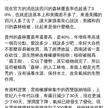
現在官方的消息說四川的森林覆蓋率也超過了3
0%，也就是說基本上和美國差不多了。來過美國的
四川人多了去了，讓大家摸着良心說說，美國和四
川的森林植被，比起來是個什麼概念。
貴州的森林覆蓋率還要高，是40%，年增長率高達
一個百分點。愛說多少，就說多少吧，幸好大自然
不那麼容易被收買。爲了經濟效益，西南諸省一直
在砍伐，原生態林改種橡膠和桉樹；桉樹被稱爲
「霸王樹」，它佔了優勢，其它植物就完了。所以
這些被稱爲「森林」的人工林地，表面上都是光禿
禿的，沒有涵養水源、保持水土、改良氣候的生態
作用。
有資料證實，雲南橡膠林集中的西雙版納地區，上
世紀八十年代以後，有霧日減少了30天，現在更減
少了60天。溼潤度下降，氣候已經發生了變化。現
在雲南橡膠林的面積達到了300萬畝，桉樹林的規劃