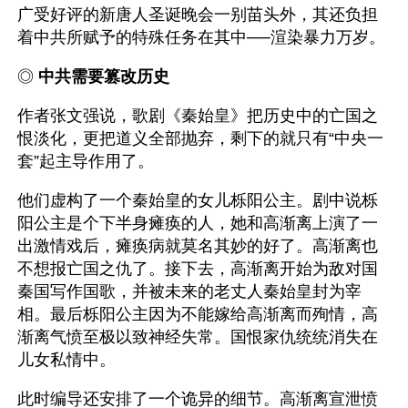
广受好评的新唐人圣诞晚会一别苗头外，其还负担
着中共所赋予的特殊任务在其中──渲染暴力万岁。
◎ 
中共需要篡改历史 
作者张文强说，歌剧《秦始皇》把历史中的亡国之
恨淡化，更把道义全部抛弃，剩下的就只有“中央一
套”起主导作用了。
他们虚构了一个秦始皇的女儿栎阳公主。剧中说栎
阳公主是个下半身瘫痪的人，她和高渐离上演了一
出激情戏后，瘫痪病就莫名其妙的好了。高渐离也
不想报亡国之仇了。接下去，高渐离开始为敌对国
秦国写作国歌，并被未来的老丈人秦始皇封为宰
相。最后栎阳公主因为不能嫁给高渐离而殉情，高
渐离气愤至极以致神经失常。国恨家仇统统消失在
儿女私情中。
此时编导还安排了一个诡异的细节。高渐离宣泄愤