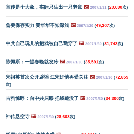
宣传是个大象，实际只生出一只老鼠
🖼️
(
23,030
次)
2007/1/31
曾要保存实力 黄华华不知深浅
🖼️
(
49,307
次)
2007/1/30
中共自己玩儿的把戏被自己戳穿了
🖼️
(
31,743
次)
2007/1/30
陈佩斯：一提春晚就发冷
🖼️
(
35,591
次)
2007/1/30
宋祖英首次公开辟谣 江宋奸情再受关注
🖼️
(
72,855
2007/1/30
次)
古狗惊呼：向中共屈膝 把钱跪没了
🖼️
(
34,300
次)
2007/1/30
神传悬空寺
🖼️
(
28,603
次)
2007/1/30