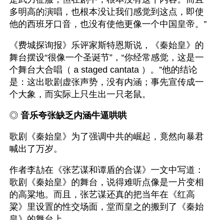
多明高的演唱，也根本没让我们感觉到这点，即使
他的西班牙口音，也没有使他更像一个中国皇帝。”
《费城探询报》乐评家斯特恩斯说，《秦始皇》的
舞台摆设“很像一个圣诞节”，“你经常感觉，这是一
个舞台大合唱（ a staged cantata ）。”他的结论
是：这出歌剧虚张声势，没有内涵；事先宣传成一
个大象，而实际上只生出一只老鼠。
◎ 
音乐夸张缺乏内涵牛逼哄哄 
歌剧《秦始皇》为了强调中共的崛起，竟然向暴君
喊出了万岁。
作者李劼在《张艺谋和谭盾的合谋》一文中写道：
歌剧《秦始皇》的舞台，说得难听点像是一片变相
的高粱地。而且，张艺谋还真的把当年在《红高
粱》里设置的性交场面，堂而皇之的搬到了《秦始
皇》的舞台上。