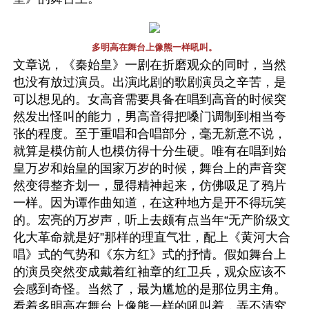
多明高在舞台上像熊一样吼叫。
文章说，《秦始皇》一剧在折磨观众的同时，当然
也没有放过演员。出演此剧的歌剧演员之辛苦，是
可以想见的。女高音需要具备在唱到高音的时候突
然发出怪叫的能力，男高音得把嗓门调制到相当夸
张的程度。至于重唱和合唱部分，毫无新意不说，
就算是模仿前人也模仿得十分生硬。唯有在唱到始
皇万岁和始皇的国家万岁的时候，舞台上的声音突
然变得整齐划一，显得精神起来，仿佛吸足了鸦片
一样。因为谭作曲知道，在这种地方是开不得玩笑
的。宏亮的万岁声，听上去颇有点当年“无产阶级文
化大革命就是好”那样的理直气壮，配上《黄河大合
唱》式的气势和《东方红》式的抒情。假如舞台上
的演员突然变成戴着红袖章的红卫兵，观众应该不
会感到奇怪。当然了，最为尴尬的是那位男主角。
看着多明高在舞台上像熊一样的吼叫着，弄不清究