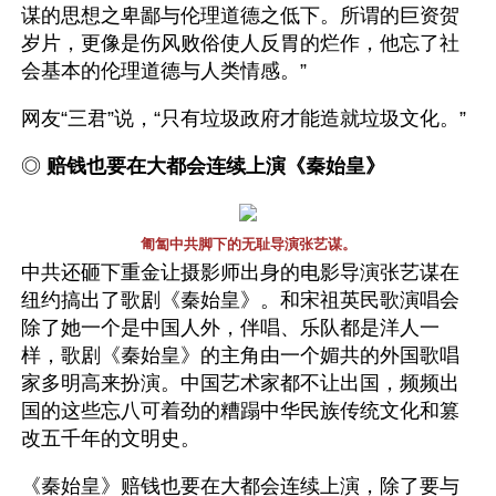
谋的思想之卑鄙与伦理道德之低下。所谓的巨资贺
岁片，更像是伤风败俗使人反胃的烂作，他忘了社
会基本的伦理道德与人类情感。”
网友“三君”说，“只有垃圾政府才能造就垃圾文化。”
◎ 
赔钱也要在大都会连续上演《秦始皇》 
匍匐中共脚下的无耻导演张艺谋。
中共还砸下重金让摄影师出身的电影导演张艺谋在
纽约搞出了歌剧《秦始皇》。和宋祖英民歌演唱会
除了她一个是中国人外，伴唱、乐队都是洋人一
样，歌剧《秦始皇》的主角由一个媚共的外国歌唱
家多明高来扮演。中国艺术家都不让出国，频频出
国的这些忘八可着劲的糟蹋中华民族传统文化和篡
改五千年的文明史。
《秦始皇》赔钱也要在大都会连续上演，除了要与