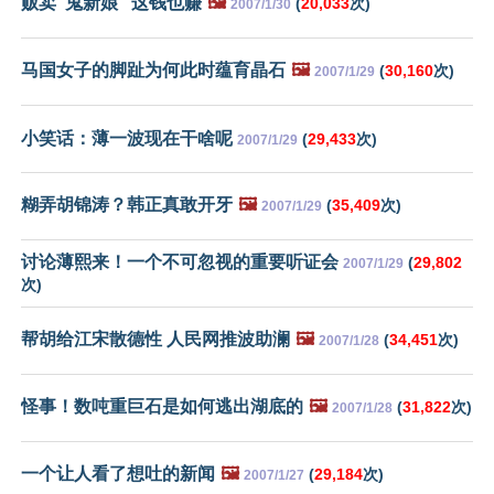
贩卖“鬼新娘” 这钱也赚
🖼️
(
20,033
次)
2007/1/30
马国女子的脚趾为何此时蕴育晶石
🖼️
(
30,160
次)
2007/1/29
小笑话：薄一波现在干啥呢
(
29,433
次)
2007/1/29
糊弄胡锦涛？韩正真敢开牙
🖼️
(
35,409
次)
2007/1/29
讨论薄熙来！一个不可忽视的重要听证会
(
29,802
2007/1/29
次)
帮胡给江宋散德性 人民网推波助澜
🖼️
(
34,451
次)
2007/1/28
怪事！数吨重巨石是如何逃出湖底的
🖼️
(
31,822
次)
2007/1/28
一个让人看了想吐的新闻
🖼️
(
29,184
次)
2007/1/27