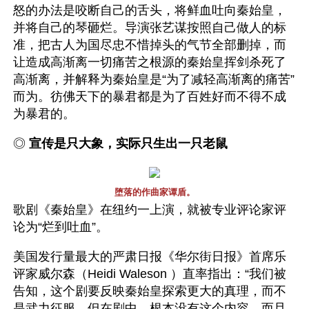
怒的办法是咬断自己的舌头，将鲜血吐向秦始皇，
并将自己的琴砸烂。导演张艺谋按照自己做人的标
准，把古人为国尽忠不惜掉头的气节全部删掉，而
让造成高渐离一切痛苦之根源的秦始皇挥剑杀死了
高渐离，并解释为秦始皇是“为了减轻高渐离的痛苦”
而为。彷佛天下的暴君都是为了百姓好而不得不成
为暴君的。
◎ 
宣传是只大象，实际只生出一只老鼠 
堕落的作曲家谭盾。
歌剧《秦始皇》在纽约一上演，就被专业评论家评
论为“烂到吐血”。
美国发行量最大的严肃日报《华尔街日报》首席乐
评家威尔森（Heidi Waleson ）直率指出：“我们被
告知，这个剧要反映秦始皇探索更大的真理，而不
是武力征服，但在剧中，根本没有这个内容。而且