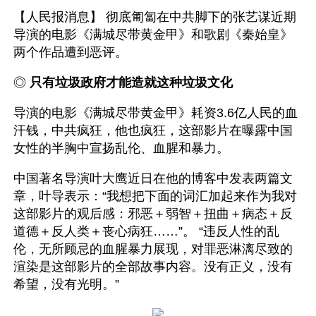
【人民报消息】 彻底匍匐在中共脚下的张艺谋近期
导演的电影《满城尽带黄金甲》和歌剧《秦始皇》
两个作品遭到恶评。
◎ 
只有垃圾政府才能造就这种垃圾文化
导演的电影《满城尽带黄金甲》耗资3.6亿人民的血
汗钱，中共疯狂，他也疯狂，这部影片在曝露中国
女性的半胸中宣扬乱伦、血腥和暴力。
中国著名导演叶大鹰近日在他的博客中发表两篇文
章，叶导表示：“我想把下面的词汇加起来作为我对
这部影片的观后感：邪恶＋弱智＋扭曲＋病态＋反
道德＋反人类＋丧心病狂……”。 “违反人性的乱
伦，无所顾忌的血腥暴力展现，对罪恶淋漓尽致的
渲染是这部影片的全部故事内容。没有正义，没有
希望，没有光明。”