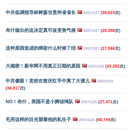
中共低调报导林树森当贵州省省长
🖼️
(
39,615
次)
2007/1/27
布什做出的这决定真可改变美气候
🖼️
(
20,358
次)
2007/1/27
这种原因造成的绑架什么时候了结
🖼️
(
27,566
次)
2007/1/27
大揭密！新华网不用真正日期的原因
🖼️
(
33,352
次)
2007/1/26
中共傻眼！党校在曾庆红手中离了大谱儿
🖼️
2007/1/25
(
38,017
次)
NO！布什，美国不是小脚侦缉队
🖼️
(
27,471
次)
2007/1/25
毛用这样的目光望着他的私生子
🖼️
(
66,744
次)
2007/1/24