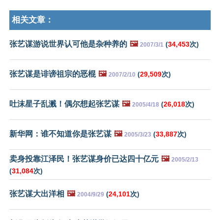
相关文章：
张艺谋游说世界认可他是杂种养的
🖼️
(
34,453
次)
2007/3/1
张艺谋是诽谤祖宗的恶棍
🖼️
(
29,509
次)
2007/2/10
吐沫星子乱溅！偶尔想起张艺谋
🖼️
(
26,018
次)
2005/4/18
新华网：谁不知道你是张艺谋
🖼️
(
33,887
次)
2005/3/23
卖身投靠江泽民！张艺谋身价已达四十亿元
🖼️
2005/2/13
(
31,084
次)
张艺谋大出洋相
🖼️
(
24,101
次)
2004/9/29