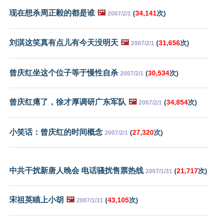
现在想杀周正毅的都是谁
🖼️
(
34,141
次)
2007/2/1
刘淇这笑真有点儿有今天没明天
🖼️
(
31,656
次)
2007/2/1
曾庆红坐这个位子等于慢性自杀
(
30,534
次)
2007/2/1
曾庆红瘪了，徐才厚调研广东军队
🖼️
(
34,854
次)
2007/2/1
小笑话：曾庆红的时间概念
(
27,320
次)
2007/2/1
中共干扰新唐人晚会 电话骚扰售票热线
(
21,717
次)
2007/1/31
宋祖英瞄上小胡
🖼️
(
43,105
次)
2007/1/31