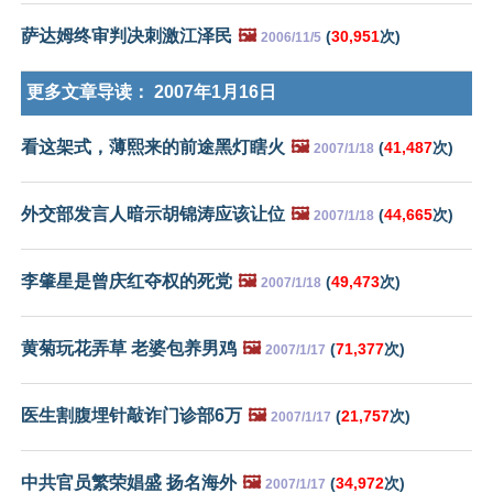
萨达姆终审判决刺激江泽民
🖼️
(
30,951
次)
2006/11/5
更多文章导读：
2007年1月16日
看这架式，薄熙来的前途黑灯瞎火
🖼️
(
41,487
次)
2007/1/18
外交部发言人暗示胡锦涛应该让位
🖼️
(
44,665
次)
2007/1/18
李肇星是曾庆红夺权的死党
🖼️
(
49,473
次)
2007/1/18
黄菊玩花弄草 老婆包养男鸡
🖼️
(
71,377
次)
2007/1/17
医生割腹埋针敲诈门诊部6万
🖼️
(
21,757
次)
2007/1/17
中共官员繁荣娼盛 扬名海外
🖼️
(
34,972
次)
2007/1/17