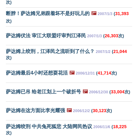
次)
断脖！萨达姆兄弟跟着坏不是好玩儿的
🖼️
(
31,393
2007/1/3
次)
萨达姆伏法 审江大联盟吁审判江泽民
(
26,303
次)
2007/1/3
萨达姆上绞刑，江泽民之流听到了什么？
(
21,044
2007/1/2
次)
萨达姆最后4小时还想耍花活
🖼️
(
41,714
次)
2006/12/31
萨达姆已吊 给老江划上一个破折号
🖼️
(
33,004
次)
2006/12/30
萨达姆在这方面比李光耀强
🖼️
(
30,123
次)
2006/12/2
萨达姆绞刑 中共兔死狐悲 大陆网民热议
(
18,225
2006/11/6
次)