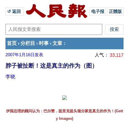
↺ 返回 
电子报
正體版
首页
分栏目
时事
文章
›
›
›
：
2007年1月16日
发表
人气：
33,117
脖子被扯断！这是真主的作为（图）
李晓
伊国总理的顾问认为：巴尔赞．提里克提头颈分家是真主的作为！(Gett
y Images)