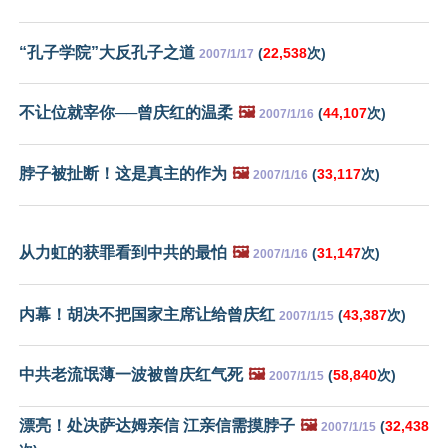
“孔子学院”大反孔子之道
(
22,538
次)
2007/1/17
不让位就宰你──曾庆红的温柔
🖼️
(
44,107
次)
2007/1/16
脖子被扯断！这是真主的作为
🖼️
(
33,117
次)
2007/1/16
从力虹的获罪看到中共的最怕
🖼️
(
31,147
次)
2007/1/16
内幕！胡决不把国家主席让给曾庆红
(
43,387
次)
2007/1/15
中共老流氓薄一波被曾庆红气死
🖼️
(
58,840
次)
2007/1/15
漂亮！处决萨达姆亲信 江亲信需摸脖子
🖼️
(
32,438
2007/1/15