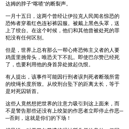
达姆的脖子“喀喳”的断裂声。
一月十五日，这两个曾经让伊拉克人民闻名惊恐的
恐怖者穿着红色连衫裤囚服。被戴上黑色头罩，送
上了绞台。在这个时候，他们和其他曾被处死的罪
犯没有任何区别。
但是，世界上总有那么一帮心疼恐怖主义者的人要
鸡蛋里挑骨头，唯恐天下不乱。即使巴尔赞已经死
了，也要利用他的身首异处掀起仇恨。
有人提出，该事件可能因行刑者误判死者断颈所需
的绞绳长度所致。从绞刑台坠下的距离太长，等于
是对死囚斩首。
这些人竟然想把世界的注意力吸引到这上面来，而
不是警告那些还没有上绞架的作恶者立即停止作恶─
─否则，这就是你们的下场！