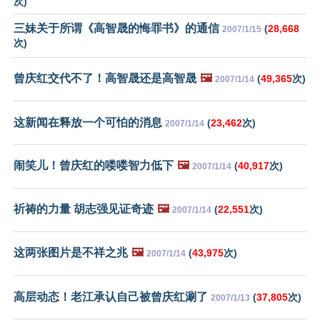
次)
三妹关于所谓《高智晟的悔罪书》的通信
(
28,668
2007/1/15
次)
曾庆红交代不了！高智晟还是高智晟
🖼️
(
49,365
次)
2007/1/14
这新闻在释放一个可怕的消息
(
23,462
次)
2007/1/14
闹笑儿！曾庆红的喽喽智力低下
🖼️
(
40,917
次)
2007/1/14
祈祷的力量 胡志强见证奇迹
🖼️
(
22,551
次)
2007/1/14
这两张图片是不祥之兆
🖼️
(
43,975
次)
2007/1/14
高层动态！老江承认自己被曾庆红涮了
(
37,805
次)
2007/1/13