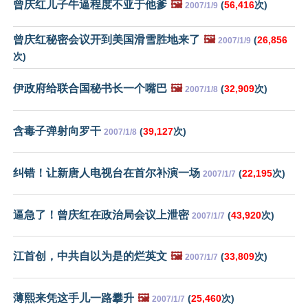
曾庆红儿子牛逼程度不亚于他爹
🖼️
(
56,416
次)
2007/1/9
曾庆红秘密会议开到美国滑雪胜地来了
🖼️
(
26,856
2007/1/9
次)
伊政府给联合国秘书长一个嘴巴
🖼️
(
32,909
次)
2007/1/8
含毒子弹射向罗干
(
39,127
次)
2007/1/8
纠错！让新唐人电视台在首尔补演一场
(
22,195
次)
2007/1/7
逼急了！曾庆红在政治局会议上泄密
(
43,920
次)
2007/1/7
江首创，中共自以为是的烂英文
🖼️
(
33,809
次)
2007/1/7
薄熙来凭这手儿一路攀升
🖼️
(
25,460
次)
2007/1/7