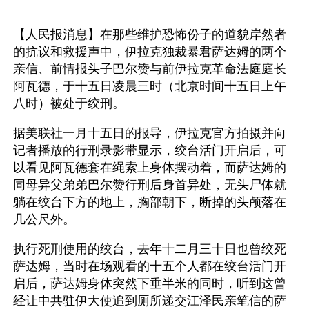
【人民报消息】在那些维护恐怖份子的道貌岸然者
的抗议和救援声中，伊拉克独裁暴君萨达姆的两个
亲信、前情报头子巴尔赞与前伊拉克革命法庭庭长
阿瓦德，于十五日凌晨三时（北京时间十五日上午
八时）被处于绞刑。
据美联社一月十五日的报导，伊拉克官方拍摄并向
记者播放的行刑录影带显示，绞台活门开启后，可
以看见阿瓦德套在绳索上身体摆动着，而萨达姆的
同母异父弟弟巴尔赞行刑后身首异处，无头尸体就
躺在绞台下方的地上，胸部朝下，断掉的头颅落在
几公尺外。
执行死刑使用的绞台，去年十二月三十日也曾绞死
萨达姆，当时在场观看的十五个人都在绞台活门开
启后，萨达姆身体突然下垂半米的同时，听到这曾
经让中共驻伊大使追到厕所递交江泽民亲笔信的萨