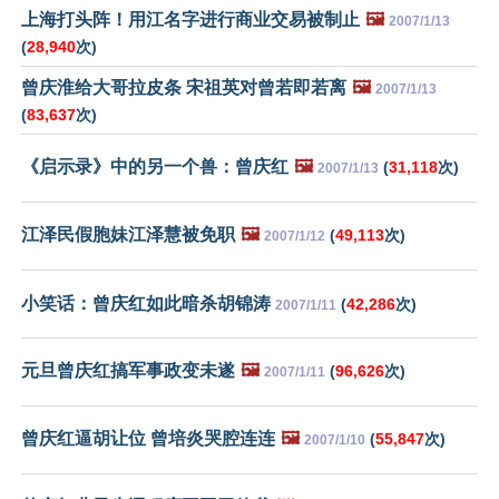
上海打头阵！用江名字进行商业交易被制止
🖼️
2007/1/13
(
28,940
次)
曾庆淮给大哥拉皮条 宋祖英对曾若即若离
🖼️
2007/1/13
(
83,637
次)
《启示录》中的另一个兽：曾庆红
🖼️
(
31,118
次)
2007/1/13
江泽民假胞妹江泽慧被免职
🖼️
(
49,113
次)
2007/1/12
小笑话：曾庆红如此暗杀胡锦涛
(
42,286
次)
2007/1/11
元旦曾庆红搞军事政变未遂
🖼️
(
96,626
次)
2007/1/11
曾庆红逼胡让位 曾培炎哭腔连连
🖼️
(
55,847
次)
2007/1/10