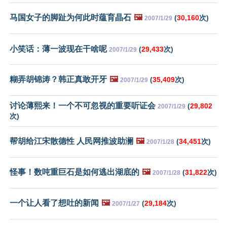
马国女子的脚趾为何此时蕴育晶石
🖼️
(
30,160
次)
2007/1/29
小笑话：薄一波现在干啥呢
(
29,433
次)
2007/1/29
糊弄胡锦涛？韩正真敢开牙
🖼️
(
35,409
次)
2007/1/29
讨论薄熙来！一个不可忽视的重要听证会
(
29,802
2007/1/29
次)
帮胡给江宋散德性 人民网推波助澜
🖼️
(
34,451
次)
2007/1/28
怪事！数吨重巨石是如何逃出湖底的
🖼️
(
31,822
次)
2007/1/28
一个让人看了想吐的新闻
🖼️
(
29,184
次)
2007/1/27