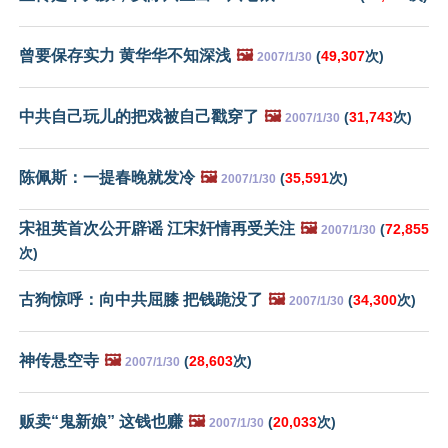
曾要保存实力 黄华华不知深浅
🖼️
(
49,307
次)
2007/1/30
中共自己玩儿的把戏被自己戳穿了
🖼️
(
31,743
次)
2007/1/30
陈佩斯：一提春晚就发冷
🖼️
(
35,591
次)
2007/1/30
宋祖英首次公开辟谣 江宋奸情再受关注
🖼️
(
72,855
2007/1/30
次)
古狗惊呼：向中共屈膝 把钱跪没了
🖼️
(
34,300
次)
2007/1/30
神传悬空寺
🖼️
(
28,603
次)
2007/1/30
贩卖“鬼新娘” 这钱也赚
🖼️
(
20,033
次)
2007/1/30