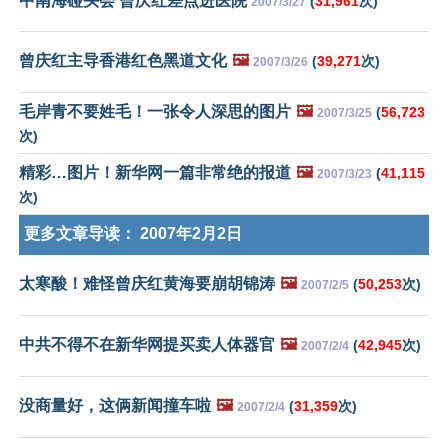
中南海碰头会 曾庆红差点进医院
(
31,961
次)
2007/3/27
曾庆红主导香港红色黑道文化
🖼️
(
39,271
次)
2007/3/26
毛岸青不要姓毛！一张令人深思的图片
🖼️
(
56,723
2007/3/25
次)
精彩…图片！新华网一篇非常绝的报道
🖼️
(
41,115
2007/3/23
次)
更多文章导读：
2007年2月2日
太寒酸！难怪曾庆红黄海要崩胡锦涛
🖼️
(
50,253
次)
2007/2/5
中共不得不在新华网提买卖人体器官
🖼️
(
42,945
次)
2007/2/4
没商量好，这俩新闻撞车啦
🖼️
(
31,359
次)
2007/2/4