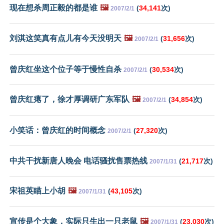
现在想杀周正毅的都是谁
🖼️
(
34,141
次)
2007/2/1
刘淇这笑真有点儿有今天没明天
🖼️
(
31,656
次)
2007/2/1
曾庆红坐这个位子等于慢性自杀
(
30,534
次)
2007/2/1
曾庆红瘪了，徐才厚调研广东军队
🖼️
(
34,854
次)
2007/2/1
小笑话：曾庆红的时间概念
(
27,320
次)
2007/2/1
中共干扰新唐人晚会 电话骚扰售票热线
(
21,717
次)
2007/1/31
宋祖英瞄上小胡
🖼️
(
43,105
次)
2007/1/31
宣传是个大象，实际只生出一只老鼠
🖼️
(
23,030
次)
2007/1/31