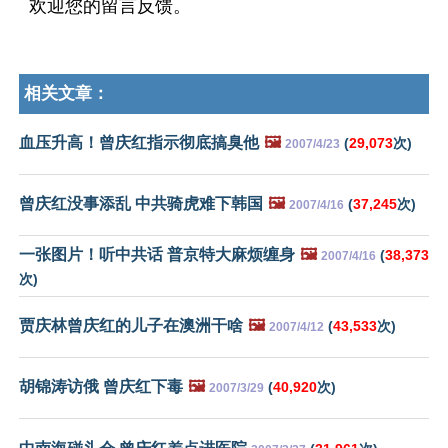
欢迎您的留言反馈。
相关文章：
血压升高！曾庆红指示彻底搞臭他
🖼️
(
29,073
次)
2007/4/23
曾庆红没事添乱 中共骑虎难下韩国
🖼️
(
37,245
次)
2007/4/16
一张图片！听中共话 普京特大麻烦缠身
🖼️
(
38,373
2007/4/16
次)
贾庆林曾庆红的儿子在澳洲干啥
🖼️
(
43,533
次)
2007/4/12
胡锦涛访俄 曾庆红下毒
🖼️
(
40,920
次)
2007/3/29