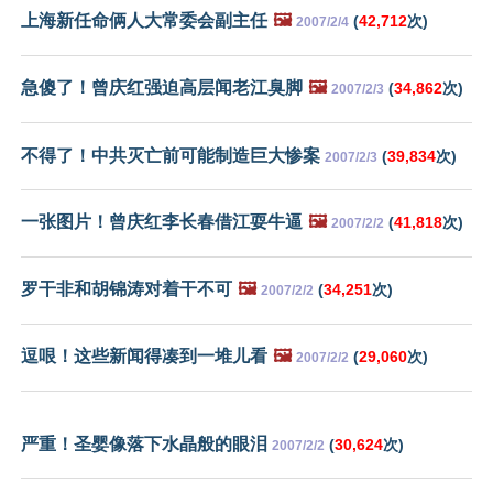
上海新任命俩人大常委会副主任
🖼️
(
42,712
次)
2007/2/4
急傻了！曾庆红强迫高层闻老江臭脚
🖼️
(
34,862
次)
2007/2/3
不得了！中共灭亡前可能制造巨大惨案
(
39,834
次)
2007/2/3
一张图片！曾庆红李长春借江耍牛逼
🖼️
(
41,818
次)
2007/2/2
罗干非和胡锦涛对着干不可
🖼️
(
34,251
次)
2007/2/2
逗哏！这些新闻得凑到一堆儿看
🖼️
(
29,060
次)
2007/2/2
严重！圣婴像落下水晶般的眼泪
(
30,624
次)
2007/2/2