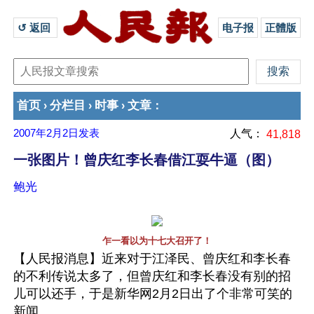
↺ 返回 
电子报
正體版
首页
分栏目
时事
文章
›
›
›
：
2007年2月2日
发表
人气：
41,818
一张图片！曾庆红李长春借江耍牛逼（图）
鲍光
乍一看以为十七大召开了！
【人民报消息】近来对于江泽民、曾庆红和李长春
的不利传说太多了，但曾庆红和李长春没有别的招
儿可以还手，于是新华网2月2日出了个非常可笑的
新闻。