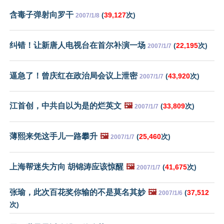
含毒子弹射向罗干
(
39,127
次)
2007/1/8
纠错！让新唐人电视台在首尔补演一场
(
22,195
次)
2007/1/7
逼急了！曾庆红在政治局会议上泄密
(
43,920
次)
2007/1/7
江首创，中共自以为是的烂英文
🖼️
(
33,809
次)
2007/1/7
薄熙来凭这手儿一路攀升
🖼️
(
25,460
次)
2007/1/7
上海帮迷失方向 胡锦涛应该惊醒
🖼️
(
41,675
次)
2007/1/7
张瑜，此次百花奖你输的不是莫名其妙
🖼️
(
37,512
2007/1/6
次)