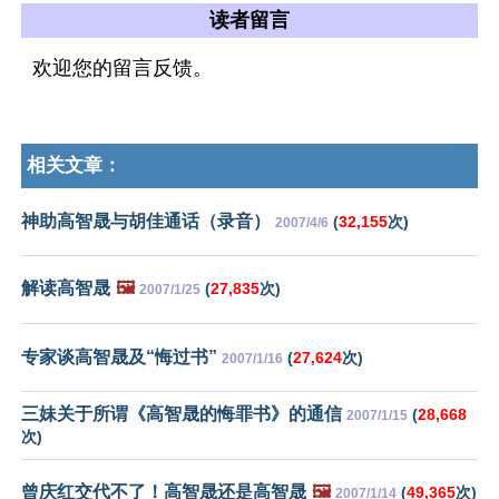
读者留言
欢迎您的留言反馈。
相关文章：
神助高智晟与胡佳通话（录音）
(
32,155
次)
2007/4/6
解读高智晟
🖼️
(
27,835
次)
2007/1/25
专家谈高智晟及“悔过书”
(
27,624
次)
2007/1/16
三妹关于所谓《高智晟的悔罪书》的通信
(
28,668
2007/1/15
次)
曾庆红交代不了！高智晟还是高智晟
🖼️
(
49,365
次)
2007/1/14