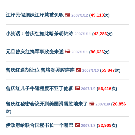
江泽民假胞妹江泽慧被免职
🖼️
(
49,113
次)
2007/1/12
小笑话：曾庆红如此暗杀胡锦涛
(
42,286
次)
2007/1/11
元旦曾庆红搞军事政变未遂
🖼️
(
96,626
次)
2007/1/11
曾庆红逼胡让位 曾培炎哭腔连连
🖼️
(
55,847
次)
2007/1/10
曾庆红儿子牛逼程度不亚于他爹
🖼️
(
56,416
次)
2007/1/9
曾庆红秘密会议开到美国滑雪胜地来了
🖼️
(
26,856
2007/1/9
次)
伊政府给联合国秘书长一个嘴巴
🖼️
(
32,909
次)
2007/1/8