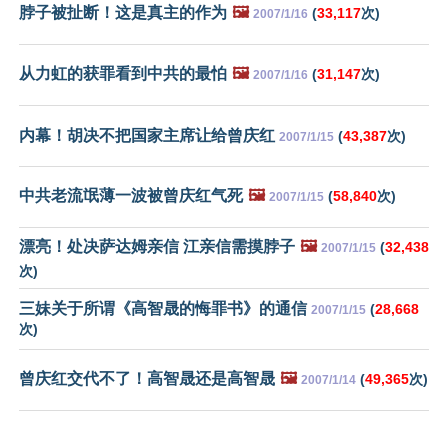
脖子被扯断！这是真主的作为
🖼️
(
33,117
次)
2007/1/16
从力虹的获罪看到中共的最怕
🖼️
(
31,147
次)
2007/1/16
内幕！胡决不把国家主席让给曾庆红
(
43,387
次)
2007/1/15
中共老流氓薄一波被曾庆红气死
🖼️
(
58,840
次)
2007/1/15
漂亮！处决萨达姆亲信 江亲信需摸脖子
🖼️
(
32,438
2007/1/15
次)
三妹关于所谓《高智晟的悔罪书》的通信
(
28,668
2007/1/15
次)
曾庆红交代不了！高智晟还是高智晟
🖼️
(
49,365
次)
2007/1/14