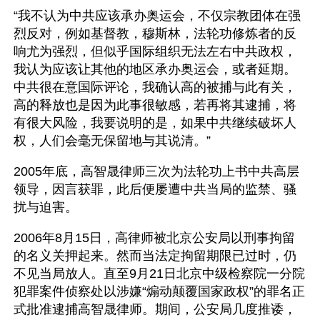
“我不认为中共应该承办奥运会，不仅宗教团体在强
烈反对，例如基督教，穆斯林，法轮功修炼者的反
响尤为强烈，但似乎国际组织无法左右中共政权，
我认为应该让其他的地区承办奥运会，或者延期。
中共很在意国际评论，我确认高的被捕与此有关，
高的释放也是因为此事很敏感，若再将其逮捕，将
有很大风险，我要说明的是，如果中共继续破坏人
权，人们会毫无保留地与其说清。”
2005年底，高智晟律师三次为法轮功上书中共高层
领导，因言获罪，此后便屡遭中共当局的监禁、骚
扰与迫害。
2006年8月15日，高律师被北京公安局以刑事拘留
的名义关押起来。然而当法定拘留期限已过时，仍
不见当局放人。直至9月21日北京中级检察院一分院
犯罪案件侦察处以涉嫌“煽动颠覆国家政权”的罪名正
式批准逮捕高智晟律师。期间，公安局几度推诿，