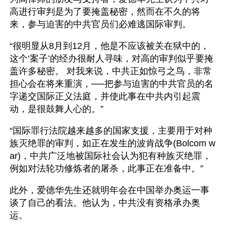
高进行审判是为了要掩盖秘密，然而在不久的将
来，参与迫害的中共官员们必难逃国际审判。
“很明显从8月到12月，他是不应该被关在狱中的，
这个‘案子’的经办很耐人寻味，对高的审判似乎要掩
盖许多秘密。 对我来说，中共正如惊弓之鸟，非常
担心会在将来重演，──把参与迫害的中共官员的名
字递交国际正义法庭，并使此事在中共内引起震
动，是很鼓舞人心的。”
“国际罪行法院越来越多的国家支援，主要用于对种
族灭绝罪的审判，如正在发生的波肯战争(Bolcom w
ar)，中共广泛地被国际社会认为犯有种族灭绝罪，
例如对法轮功修炼者的屠杀，此事正在准备中。”
此外，爱德华先生还就明年会在中国举办奥运一事
谈了自己的看法。他认为，中共没有资格承办奥
运。