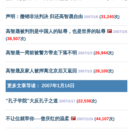
声明：撤销非法判决 归还高智晟自由
(
31,240
次)
2007/1/6
高智晟被判刑是中国人的耻辱，也是世界的耻辱
🖼️
2007/1/5
(
38,507
次)
高智晟一周前被警方带走下落不明
(
26,944
次)
2007/1/3
高智晟及家人被押离北京后又返回
(
28,100
次)
2007/1/2
更多文章导读：
2007年1月14日
“孔子学院”大反孔子之道
(
22,538
次)
2007/1/17
不让位就宰你──曾庆红的温柔
🖼️
(
44,107
次)
2007/1/16