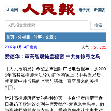
↺ 返回 
电子报
正體版
首页
分栏目
时事
文章
›
›
›
：
2007年1月14日
发表
人气：
26,725
爱德华：审高智晟掩盖秘密 中共如惊弓之鸟
【人民报消息】希望之声国际广播电台报导，从200
5年高智晟律师为法轮功群体鸣冤上书中共当局后，
就屡遭中共当局的监禁与骚扰，直至后来的关押、
判刑。
针对高律师所遭受的种种迫害，本台记者雨晴于近
日采访了欧洲议会副主席爱德华-麦克米兰先生。做
为高律师的朋友与支持者，爱德华先生认为中共对