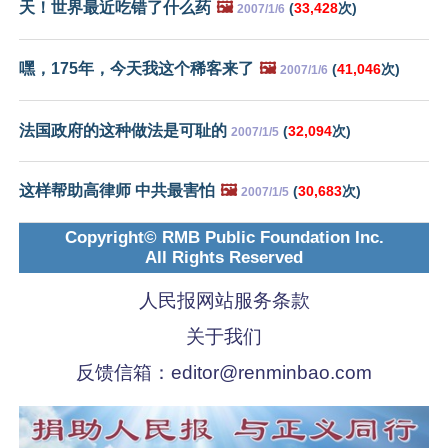
天！世界最近吃错了什么药
🖼️
(
33,428
次)
2007/1/6
嘿，175年，今天我这个稀客来了
🖼️
(
41,046
次)
2007/1/6
法国政府的这种做法是可耻的
(
32,094
次)
2007/1/5
这样帮助高律师 中共最害怕
🖼️
(
30,683
次)
2007/1/5
Copyright© RMB Public Foundation Inc.
All Rights Reserved
人民报网站服务条款
关于我们
反馈信箱：
editor@renminbao.com