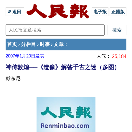
↺ 返回 
电子报
正體版
首页
分栏目
时事
文章
›
›
›
：
2007年1月20日
发表
人气：
25,184
神传敦煌──《造像》解答千古之迷（多图）
戴东尼