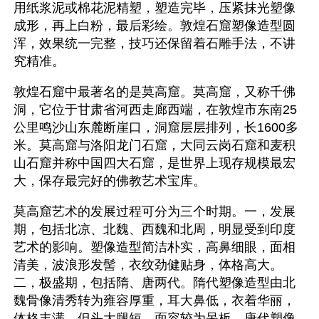
用纸浆泥或棉花泥精塑，塑造完毕，压紧抹光塑像
成形，再上白粉，最后彩绘。敦煌石窟塑像造型圆
浑，效果统一完整，技巧还保留着石雕手法，不讲
究精准。
敦煌石窟中最著名的是莫高窟。莫高窟，又称千佛
洞，它位于甘肃省河西走廊西端，在敦煌市东南25
公里鸣沙山东麓断崖口，洞窟层层排列，长1600多
米。莫高窟与洛阳龙门石窟，大同云岗石窟和麦积
山石窟并称中国四大石窟，是世界上现存规模最宏
大，保存最完好的佛教艺术宝库。　　
莫高窟艺术的发展过程可分为三个时期。一，发展
期，包括北凉、北魏、西魏和北周，明显受到印度
艺术的影响。塑像造型简洁朴实，高鼻细眼，面相
清美，波浪形发髻，衣纹劲健贴身，体格高大。
二，极盛期，包括隋、唐两代。隋代塑像造型由北
魏骨像清秀转为雍容厚重，耳大鼻低，衣着华丽，
体格丰满。但头大腿短，面容较为呆板。唐代塑像