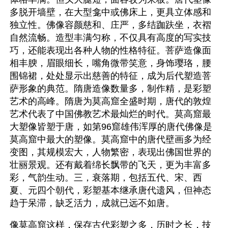
多脱开墙壁，在大型龛中或佛床上，更具立体感和
独立性。佛像容颜慈和、庄严，多结跏趺坐，衣褶
自然流畅。造型丰满匀称，不仅具有高度的写实技
巧，还能表现出各种人物的性格特征。菩萨造像面
相丰腴，眉眼细长，嘴角微带笑意，身饰璎珞，腰
围锦裙，处处显示出慈善的特征，成为后代塑造菩
萨形象的典范。隋唐造像数量多，制作精，是彩塑
艺术的高峰。隋唐为莫高窟全盛时期，唐代的敦煌
艺术代表了中国佛教艺术最灿烂的时代。莫高窟最
大塑像皆塑于唐，如第96窟雄伟浑厚的唐代佛像是
莫高窟中最大的塑像。莫高窟中的唐代壁画多为经
变图，其规模宏大，人物繁密，表现出佛国世界的
壮丽景观。还有戴着绵长飘带的飞天，更为丰富多
彩，气韵生动。三，衰落期，包括五代、宋、西
夏、元四个朝代，彩塑基本继承唐代遗风，但神态
趋于呆滞，缺乏活力，成就已远不如唐。
像莫高窟这样，保存古代彩塑之多，历时之长，技