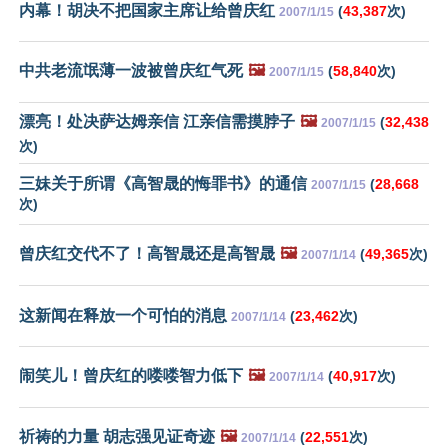
内幕！胡决不把国家主席让给曾庆红
(
43,387
次)
2007/1/15
中共老流氓薄一波被曾庆红气死
🖼️
(
58,840
次)
2007/1/15
漂亮！处决萨达姆亲信 江亲信需摸脖子
🖼️
(
32,438
2007/1/15
次)
三妹关于所谓《高智晟的悔罪书》的通信
(
28,668
2007/1/15
次)
曾庆红交代不了！高智晟还是高智晟
🖼️
(
49,365
次)
2007/1/14
这新闻在释放一个可怕的消息
(
23,462
次)
2007/1/14
闹笑儿！曾庆红的喽喽智力低下
🖼️
(
40,917
次)
2007/1/14
祈祷的力量 胡志强见证奇迹
🖼️
(
22,551
次)
2007/1/14