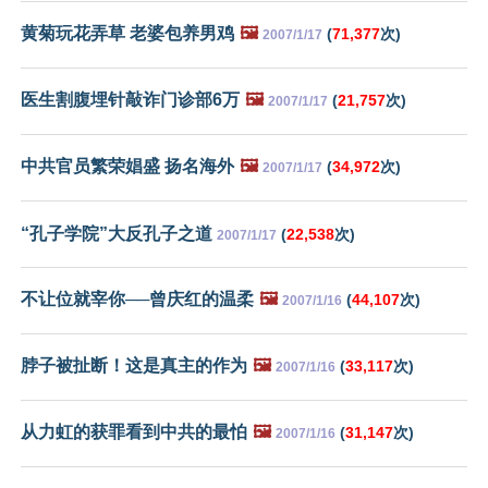
黄菊玩花弄草 老婆包养男鸡
🖼️
(
71,377
次)
2007/1/17
医生割腹埋针敲诈门诊部6万
🖼️
(
21,757
次)
2007/1/17
中共官员繁荣娼盛 扬名海外
🖼️
(
34,972
次)
2007/1/17
“孔子学院”大反孔子之道
(
22,538
次)
2007/1/17
不让位就宰你──曾庆红的温柔
🖼️
(
44,107
次)
2007/1/16
脖子被扯断！这是真主的作为
🖼️
(
33,117
次)
2007/1/16
从力虹的获罪看到中共的最怕
🖼️
(
31,147
次)
2007/1/16