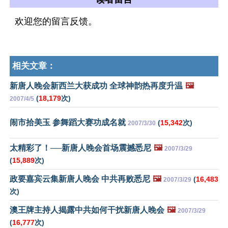
欢迎您的留言反馈。
相关文章：
新唐人晚会新西兰大获成功 全球神韵热再度升温
🖼️
(
18,179
次)
2007/4/5
闹市拾美玉 参舞蹈大赛功成名就
(
15,342
次)
2007/3/30
太精彩了！──新唐人晚会首场震撼悉尼
🖼️
2007/3/29
(
15,889
次)
政要嘉宾云集新唐人晚会 中共再败悉尼
🖼️
(
16,483
2007/3/29
次)
澳王牌主持人揭露中共如何干扰新唐人晚会
🖼️
2007/3/29
(
16,777
次)