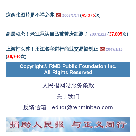
这两张图片是不祥之兆
🖼️
(
43,975
次)
2007/1/14
高层动态！老江承认自己被曾庆红涮了
(
37,805
次)
2007/1/13
上海打头阵！用江名字进行商业交易被制止
🖼️
2007/1/13
(
28,940
次)
Copyright© RMB Public Foundation Inc.
All Rights Reserved
人民报网站服务条款
关于我们
反馈信箱：
editor@renminbao.com