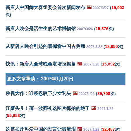
新唐人中国舞大赛组委会首次新闻发布
🖼️
(
15,003
2007/3/27
次)
新唐人晚会是活生生的艺术博物馆
(
15,376
次)
2007/3/26
从新唐人晚会引起的震撼看中国古典舞
(
18,850
次)
2007/3/22
快讯：新唐人全球晚会堪培拉揭幕
🖼️
(
15,092
次)
2007/3/20
更多文章导读：
2007年1月20日
殃视大作：谁残忍咬下少女乳头
🖼️
(
39,708
次)
2007/1/23
江露头儿！薄一波葬礼这图片抓拍的绝了
🖼️
2007/1/22
(
55,653
次)
这篇如此热爱中国的发言让我流泪
🖼️
(
32,487
次)
2007/1/22