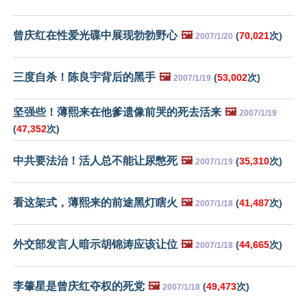
曾庆红在性爱光碟中展现勃勃野心
🖼️
(
70,021
次)
2007/1/20
三度自杀！陈良宇背后的黑手
🖼️
(
53,002
次)
2007/1/19
坚强些！薄熙来在他爹遗像前哭的死去活来
🖼️
2007/1/19
(
47,352
次)
中共要法治！活人总不能让尿憋死
🖼️
(
35,310
次)
2007/1/19
看这架式，薄熙来的前途黑灯瞎火
🖼️
(
41,487
次)
2007/1/18
外交部发言人暗示胡锦涛应该让位
🖼️
(
44,665
次)
2007/1/18
李肇星是曾庆红夺权的死党
🖼️
(
49,473
次)
2007/1/18