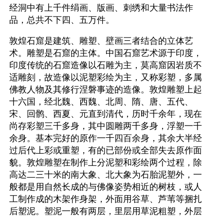
经洞中有上千件绢画、版画、刺绣和大量书法作
品，总共不下四、五万件。
敦煌石窟是建筑、雕塑、壁画三者结合的立体艺
术。雕塑是石窟的主体。中国石窟艺术源于印度，
印度传统的石窟造像以石雕为主，莫高窟因岩质不
适雕刻，故造像以泥塑彩绘为主，又称彩塑，多属
佛教人物及其修行涅磐事迹的造像。敦煌雕塑上起
十六国，经北魏、西魏、北周、隋、唐、五代、
宋、回鹘、西夏、元直到清代，历时千余年，现在
尚存彩塑三千多身，其中圆雕两千多身，浮塑一千
余身。基本完好的原作一千四百余身，其余大半经
过后代上彩或重塑，有的已部份或全部失去原作面
貌。敦煌雕塑在制作上分泥塑和彩绘两个过程，除
高达二三十米的南大象、北大象为石胎泥塑外，一
般都是用自然长成的与佛像姿势相近的树枝，或人
工制作成的木架作身架，外面用谷草、芦苇等捆扎
后塑泥。塑泥一般有两层，里层用草泥粗塑，外层