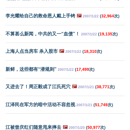
李光耀给自己的救命恩人戴上手铐
🖼️
(
32,964
次)
2007/1/22
不算甚么新闻，中共的又一“血债”！
(
19,135
次)
2007/1/22
上海人点当房车 杀入股市
🖼️
(
18,310
次)
2007/1/22
新鲜，这些都有“潜规则”
(
17,499
次)
2007/1/22
又进去了！周正毅成了江氏死穴
🖼️
(
38,771
次)
2007/1/21
江泽民在军方的暗中活动不容忽视
(
51,749
次)
2007/1/21
江被曾庆红们随意甩来摔去
🖼️
(
50,977
次)
2007/1/20