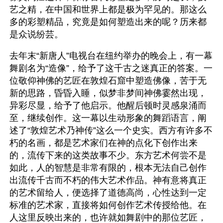
艺之精，在中国和世界上都是极为罕见的。那这么
多的彩塑精品，究竟是如何塑造出来的呢？历来都
是众说纷芸。
去年末“新唐人”电视台在纽约举办的晚会上，有一幕
舞剧名为“造像”，给予了这千古之迷真正的答案。一
位敬仰神佛的艺匠在敦煌石窟中塑造佛像，苦于无
新的思路，昏昏入睡，似梦非梦间神佛霎然出现，
异彩尽显，给予了他启示。他醒后顿时灵感泉涌而
至，继续创作。这一幕以生动形象的舞蹈语言，阐
述了“敦煌艺术乃神传”这么一个史实。西方有许多不
朽的名画，都是艺术家们在神的点化下创作出来
的，流传下来的这类故事不少。东方艺术何尝不是
如此，人的智慧是非常有限的，根本无法自己创作
出流传千古而不朽的伟大艺术作品。神有意将真正
的艺术留给人，便选择了道德高尚，心性达到一定
标准的艺术家，直接将如何创作艺术传授给他。在
人这里反映出来的，也许就如舞剧中的那位艺匠，