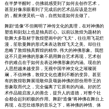
在半梦半醒时，仿拂就感受到了如何去创作艺术，
甚至好像亲眼看到了完成后的艺术品应该是怎样
的，醒来便灵机一动，自然知道如何去做了。
舞剧“造像”不但阐明了神传文化的真理，在对神佛的
塑造和刻划上也是独具匠心。以前以敦煌为题材的
歌舞大多取材于敦煌壁画中的“飞天”，往往用飞花烂
漫，笙歌曼舞的形式来表达敦煌飞天之美。却往往
忽略了敦煌独具辉煌的精华, 伟大的神佛形象。我想
这不只是神佛的形象不易用舞台艺术再现，艺术创
作的难点在于如何去表达神佛形象的内涵。现在的
人思想越来越变异，无视中国半神文化之璀璨斑
斓，不信神佛，敦煌文化也遭到不断的变异。甚至
有的敦煌歌舞展现敬仰及颂扬神佛的部份用帝王的
形象取而代之，完全偏离了它原有的内涵。好的艺
术作品能启发人的善念，提升人的道德，对整个社
会都会起到积极的作用。舞剧“造像”将神佛在舞台上
再现，在悲壮雄厚的音乐之下，将神佛的神情、体