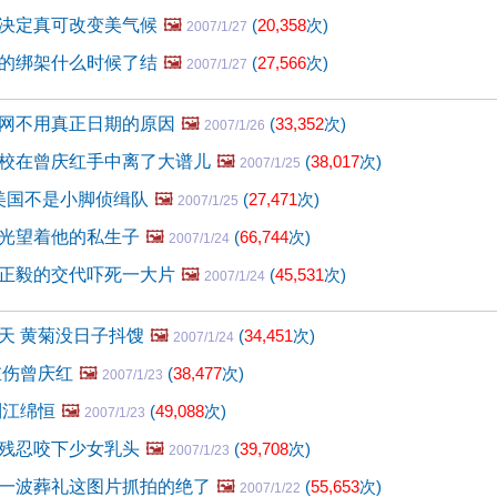
决定真可改变美气候
🖼️
(
20,358
次)
2007/1/27
的绑架什么时候了结
🖼️
(
27,566
次)
2007/1/27
网不用真正日期的原因
🖼️
(
33,352
次)
2007/1/26
校在曾庆红手中离了大谱儿
🖼️
(
38,017
次)
2007/1/25
美国不是小脚侦缉队
🖼️
(
27,471
次)
2007/1/25
光望着他的私生子
🖼️
(
66,744
次)
2007/1/24
正毅的交代吓死一大片
🖼️
(
45,531
次)
2007/1/24
天 黄菊没日子抖馊
🖼️
(
34,451
次)
2007/1/24
重伤曾庆红
🖼️
(
38,477
次)
2007/1/23
到江绵恒
🖼️
(
49,088
次)
2007/1/23
残忍咬下少女乳头
🖼️
(
39,708
次)
2007/1/23
一波葬礼这图片抓拍的绝了
🖼️
(
55,653
次)
2007/1/22