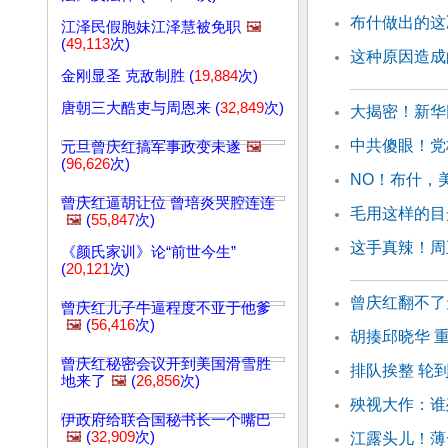
布什做出的这
江泽民假胞妹江泽慧被免职
🖼️
(
49,113
次)
这种原因造成
金刚显圣 克敌制胜 (
19,884
次)
唐朝三大酷吏与周恩来 (
32,849
次)
大揭密！新华
中共傻眼！党
元旦曾庆红搞军事政变未遂
🖼️
(
96,626
次)
NO！布什，
曾庆红逼胡让位 曾培炎哭腔连连
毛用这样的目
🖼️
(
55,847
次)
这手真辣！周
《颜氏家训》论“前世今生”
(
20,121
次)
曾庆红翻不了
曾庆红儿子牛逼程度不亚于他爹
🖼️
(
56,416
次)
胡揍邱晓华 
曾庆红秘密会议开到美国滑雪胜
排队挨整 轮
地来了
🖼️
(
26,856
次)
殃视大作：谁
伊政府给联合国秘书长一个嘴巴
🖼️
(
32,909
次)
江露头儿！薄