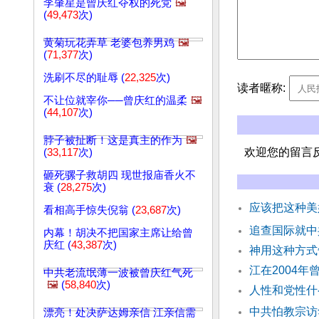
李肇星是曾庆红夺权的死党
🖼️
(
49,473
次)
黄菊玩花弄草 老婆包养男鸡
🖼️
(
71,377
次)
洗刷不尽的耻辱 (
22,325
次)
读者暱称:
不让位就宰你──曾庆红的温柔
🖼️
(
44,107
次)
脖子被扯断！这是真主的作为
🖼️
欢迎您的留言
(
33,117
次)
砸死骡子救胡四 现世报庙香火不
衰 (
28,275
次)
应该把这种美
看相高手惊失倪翁 (
23,687
次)
追查国际就中
内幕！胡决不把国家主席让给曾
庆红 (
43,387
次)
神用这种方
江在2004
中共老流氓薄一波被曾庆红气死
🖼️
(
58,840
次)
人性和党性什
中共怕教宗访
漂亮！处决萨达姆亲信 江亲信需