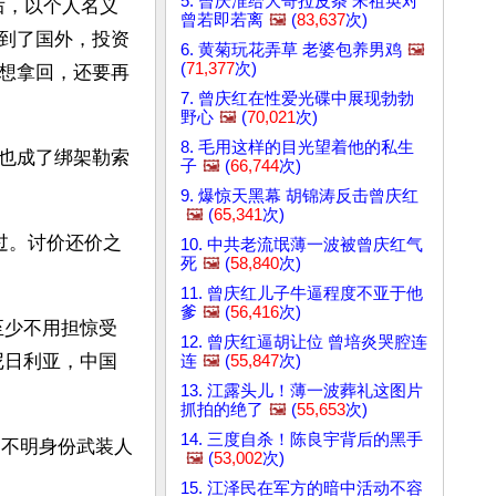
5. 曾庆淮给大哥拉皮条 宋祖英对
后，以个人名义
曾若即若离
🖼️
(
83,637
次)
到了国外，投资
6. 黄菊玩花弄草 老婆包养男鸡
🖼️
(
71,377
次)
想拿回，还要再
7. 曾庆红在性爱光碟中展现勃勃
野心
🖼️
(
70,021
次)
8. 毛用这样的目光望着他的私生
也成了绑架勒索
子
🖼️
(
66,744
次)
9. 爆惊天黑幕 胡锦涛反击曾庆红
🖼️
(
65,341
次)
过。讨价还价之
10. 中共老流氓薄一波被曾庆红气
死
🖼️
(
58,840
次)
11. 曾庆红儿子牛逼程度不亚于他
爹
🖼️
(
56,416
次)
至少不用担惊受
12. 曾庆红逼胡让位 曾培炎哭腔连
尼日利亚，中国
连
🖼️
(
55,847
次)
13. 江露头儿！薄一波葬礼这图片
抓拍的绝了
🖼️
(
55,653
次)
14. 三度自杀！陈良宇背后的黑手
遭不明身份武装人
🖼️
(
53,002
次)
15. 江泽民在军方的暗中活动不容