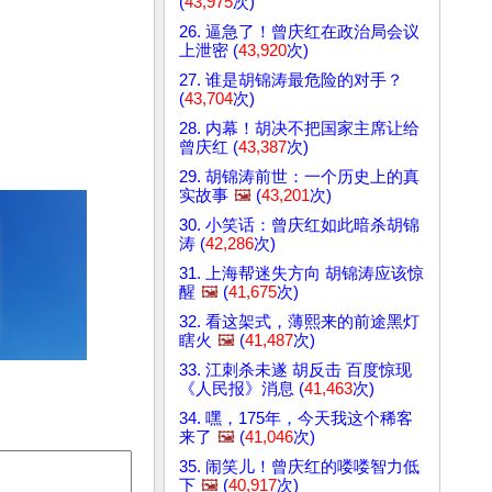
(
43,975
次)
26. 逼急了！曾庆红在政治局会议
上泄密 (
43,920
次)
27. 谁是胡锦涛最危险的对手？
(
43,704
次)
28. 内幕！胡决不把国家主席让给
曾庆红 (
43,387
次)
29. 胡锦涛前世：一个历史上的真
实故事
🖼️
(
43,201
次)
30. 小笑话：曾庆红如此暗杀胡锦
涛 (
42,286
次)
31. 上海帮迷失方向 胡锦涛应该惊
醒
🖼️
(
41,675
次)
32. 看这架式，薄熙来的前途黑灯
瞎火
🖼️
(
41,487
次)
33. 江刺杀未遂 胡反击 百度惊现
《人民报》消息 (
41,463
次)
34. 嘿，175年，今天我这个稀客
来了
🖼️
(
41,046
次)
35. 闹笑儿！曾庆红的喽喽智力低
下
🖼️
(
40,917
次)