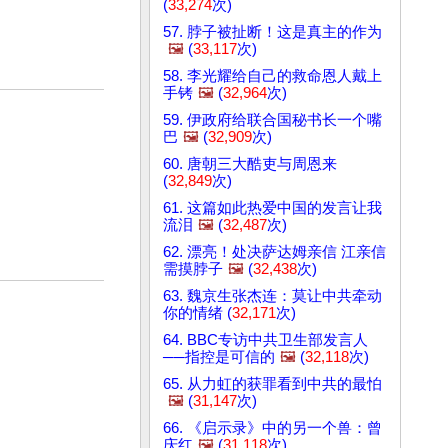
(
33,274
次)
57. 脖子被扯断！这是真主的作为
🖼️
(
33,117
次)
58. 李光耀给自己的救命恩人戴上
手铐
🖼️
(
32,964
次)
59. 伊政府给联合国秘书长一个嘴
巴
🖼️
(
32,909
次)
60. 唐朝三大酷吏与周恩来
(
32,849
次)
61. 这篇如此热爱中国的发言让我
流泪
🖼️
(
32,487
次)
62. 漂亮！处决萨达姆亲信 江亲信
需摸脖子
🖼️
(
32,438
次)
63. 魏京生张杰连：莫让中共牵动
你的情绪 (
32,171
次)
64. BBC专访中共卫生部发言人
──指控是可信的
🖼️
(
32,118
次)
65. 从力虹的获罪看到中共的最怕
🖼️
(
31,147
次)
66. 《启示录》中的另一个兽：曾
庆红
🖼️
(
31,118
次)