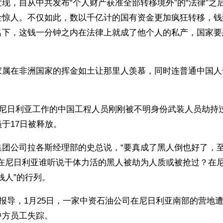
现，自从中共发布“个人财产获准全部转移境外”的“法律”之
金惊人。不仅如此，数以千亿计的国有资金更加疯狂转移，钱
名下，这钱一分钟之内在法律上就成了他个人的私产，国家要
。
家属在非洲国家的挥金如土让那里人羡慕，同时连普通中国人
在尼日利亚工作的中国工程人员刚刚被不明身份武装人员劫持
于17日被释放。
集团公司拉各斯经理部的史总说，“要真成了黑人倒也好了，
，在尼日利亚谁听说干体力活的黑人被劫为人质或被抢过？在
钱人”的行列。 
日报导，1月25日，一家中资石油公司在尼日利亚南部的营地
中方员工失踪。