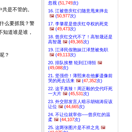
忽视 (
51,749
次)
中共是不管的。
16. 江被曾庆红们随意甩来摔去
🖼️
(
50,977
次)
什么要抓我？警
17. 李肇星是曾庆红夺权的死党
🖼️
(
49,473
次)
不知道谁是谁，
18. 曾庆红交代不了！高智晟还是
高智晟
🖼️
(
49,365
次)
19. 江泽民假胞妹江泽慧被免职
呢？
🖼️
(
49,113
次)
20. 排队挨整 轮到江绵恒
🖼️
(
49,088
次)
21. 坚强些！薄熙来在他爹遗像前
哭的死去活来
🖼️
(
47,352
次)
22. 这手真辣！周正毅的交代吓死
一大片
🖼️
(
45,531
次)
23. 外交部发言人暗示胡锦涛应该
让位
🖼️
(
44,665
次)
24. 不让位就宰你──曾庆红的温
柔
🖼️
(
44,107
次)
25. 这两张图片是不祥之兆
🖼️