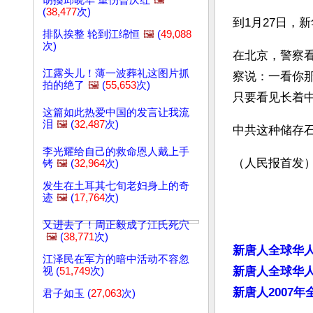
胡揍邱晓华 重伤曾庆红
🖼️
(
38,477
次)
到1月27日，
排队挨整 轮到江绵恒
🖼️
(
49,088
次)
在北京，警察
江露头儿！薄一波葬礼这图片抓
察说：一看你
拍的绝了
🖼️
(
55,653
次)
只要看见长着中
这篇如此热爱中国的发言让我流
泪
🖼️
(
32,487
次)
中共这种储存
李光耀给自己的救命恩人戴上手
（人民报首发
铐
🖼️
(
32,964
次)
发生在土耳其七旬老妇身上的奇
迹
🖼️
(
17,764
次)
又进去了！周正毅成了江氏死穴
🖼️
(
38,771
次)
新唐人全球华
江泽民在军方的暗中活动不容忽
新唐人全球华人
视 (
51,749
次)
新唐人2007
君子如玉 (
27,063
次)