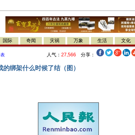
国际
奇闻
灾祸
万象
生活
文化
人气：
27,566
分享：
发表
成的绑架什么时候了结（图）