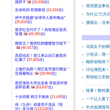
摸脖子
🖼️
(
32,438
次)
很清楚这事在
生命轮回 积德家昌 (
21,616
次)
为什么“亡共石
评中共阻挠“全球华人新年晚会”
(
25,816
次)
澳观众：没来
曾庆红交代不了！高智晟还是高
智晟
🖼️
(
49,365
次)
闹笑儿！曾庆红的喽喽智力低下
马国女子的脚
🖼️
(
40,917
次)
小笑话：薄一
高层动态！老江承认自己被曾庆
红涮了 (
37,805
次)
糊弄胡锦涛？
上海打头阵！用江名字进行商业
讨论薄熙来！
交易被制止
🖼️
(
28,940
次)
帮胡给江宋散
曾庆淮给大哥拉皮条 宋祖英对曾
若即若离
🖼️
(
83,637
次)
怪事！数吨重
十步回家 阎王不敢收 (
21,430
次)
一个让人看了
传《九评》劝退党不违反《宪
中共低调报导
法》及法律 (
119,235
次)