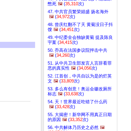
憋死
🖼️
(
35,310
次)
47. 中共官员繁荣娼盛 扬名海外
🖼️
(
34,972
次)
48. 曾庆红翻不了天 黄菊没日子抖
馊
🖼️
(
34,451
次)
49. 中纪委全会独缺黄菊 提及陈良
宇案 (
34,415
次)
50. 乔高在法国参议院抨击中共
🖼️
(
34,260
次)
51. 从中共卫生部发言人言辞看罪
恶的真实性
🖼️
(
34,056
次)
52. 江首创，中共自以为是的烂英
文
🖼️
(
33,809
次)
53. 多么有创意！奥运会徽改厕所
标志
🖼️
(
33,638
次)
54. 天！世界最近吃错了什么药
🖼️
(
33,428
次)
55. 大揭密！新华网不用真正日期
的原因
🖼️
(
33,352
次)
56. 中共解体乃历史之必然
🖼️