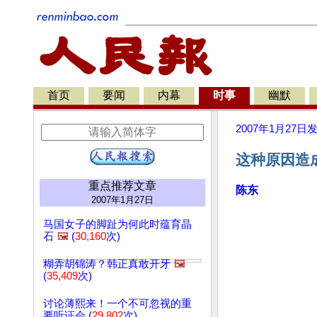
首页
要闻
内幕
时事
幽默
2007年1月27日
这种原因造
重点推荐文章
陈东
2007年1月27日
马国女子的脚趾为何此时蕴育晶
石
🖼️
(
30,160
次)
糊弄胡锦涛？韩正真敢开牙
🖼️
(
35,409
次)
讨论薄熙来！一个不可忽视的重
要听证会 (
29,802
次)