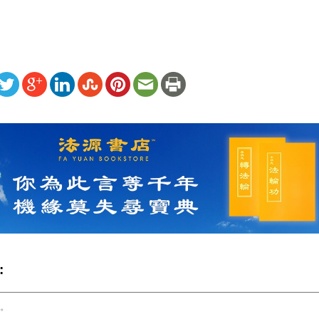
ww.renminbao.com/rmb/articles/2007/1/27/43013.html
: