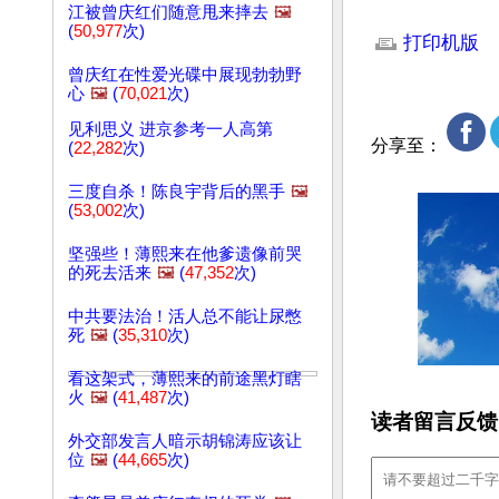
江被曾庆红们随意甩来摔去
🖼️
文章网址: http://w
(
50,977
次)
打印机版
曾庆红在性爱光碟中展现勃勃野
心
🖼️
(
70,021
次)
见利思义 进京参考一人高第
分享至：
(
22,282
次)
三度自杀！陈良宇背后的黑手
🖼️
(
53,002
次)
坚强些！薄熙来在他爹遗像前哭
的死去活来
🖼️
(
47,352
次)
中共要法治！活人总不能让尿憋
死
🖼️
(
35,310
次)
看这架式，薄熙来的前途黑灯瞎
火
🖼️
(
41,487
次)
读者留言反馈
外交部发言人暗示胡锦涛应该让
位
🖼️
(
44,665
次)