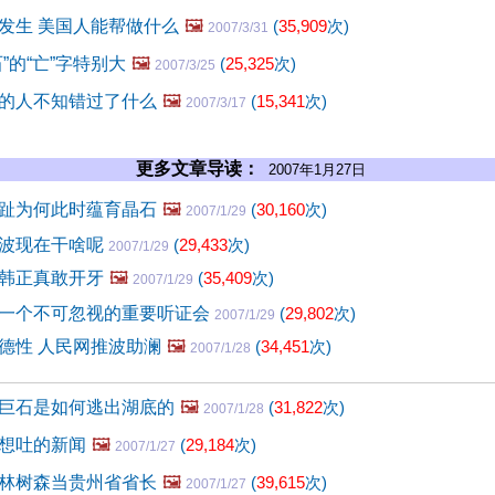
发生 美国人能帮做什么
🖼️
(
35,909
次)
2007/3/31
”的“亡”字特别大
🖼️
(
25,325
次)
2007/3/25
的人不知错过了什么
🖼️
(
15,341
次)
2007/3/17
更多文章导读：
2007年1月27日
趾为何此时蕴育晶石
🖼️
(
30,160
次)
2007/1/29
波现在干啥呢
(
29,433
次)
2007/1/29
韩正真敢开牙
🖼️
(
35,409
次)
2007/1/29
一个不可忽视的重要听证会
(
29,802
次)
2007/1/29
德性 人民网推波助澜
🖼️
(
34,451
次)
2007/1/28
巨石是如何逃出湖底的
🖼️
(
31,822
次)
2007/1/28
想吐的新闻
🖼️
(
29,184
次)
2007/1/27
林树森当贵州省省长
🖼️
(
39,615
次)
2007/1/27