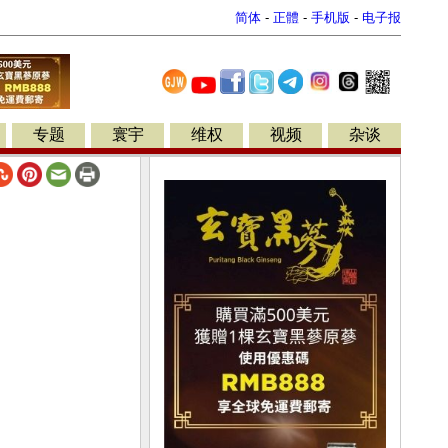
简体
-
正體
-
手机版
-
电子报
专题
寰宇
维权
视频
杂谈