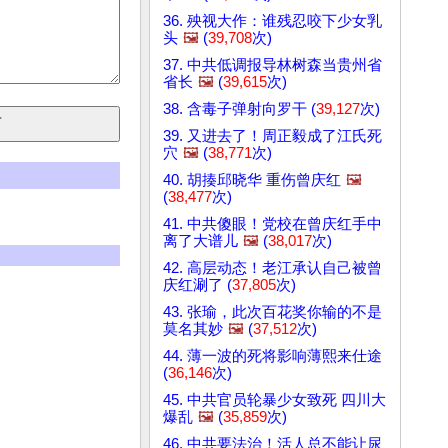
36. 殃视大作：谁残忍咬下少女乳
头
🖼️
(
39,708
次)
37. 中共低调报导林树森当贵州省
省长
🖼️
(
39,615
次)
38. 含毒子弹射向罗干 (
39,127
次)
39. 又进去了！周正毅成了江氏死
穴
🖼️
(
38,771
次)
40. 胡揍邱晓华 重伤曾庆红
🖼️
(
38,477
次)
41. 中共傻眼！党校在曾庆红手中
离了大谱儿
🖼️
(
38,017
次)
42. 高层动态！老江承认自己被曾
庆红涮了 (
37,805
次)
43. 张瑜，此次百花奖你输的不是
莫名其妙
🖼️
(
37,512
次)
44. 薄一波的死将影响薄熙来仕途
(
36,146
次)
45. 中共官员轮暴少女致死 四川大
爆乱
🖼️
(
35,859
次)
46. 中共要法治！活人总不能让尿