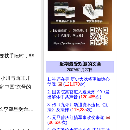
要挟手段时，非
近期最受欢迎的文章
2007年1月27日
周小川与西非开
1. 神还在等 历史大戏将更加惊心
动魄
🖼️
(
121,070
次)
“中国”旗号的
2. 国务院高官汇入退党潮 军中发
出解体中共声音 (
120,465
次)
3. 传《九评》劝退党不违反《宪
外长李肇星受命非
法》及法律 (
119,235
次)
4. 元旦曾庆红搞军事政变未遂
🖼️
(
96,626
次)