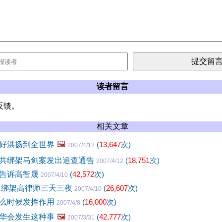
读者留言
反馈。
相关文章
好洪扬到全世界
🖼️
(
13,647
次)
2007/4/12
共绑架马剑案发出追查通告
(
18,751
次)
2007/4/12
式告诉高智晟
(
42,572
次)
2007/4/10
年曾绑架高律师三天三夜
(
26,607
次)
2007/4/10
么时候发挥作用
(
16,000
次)
2007/4/8
华会发生这种事
🖼️
(
42,777
次)
2007/3/31