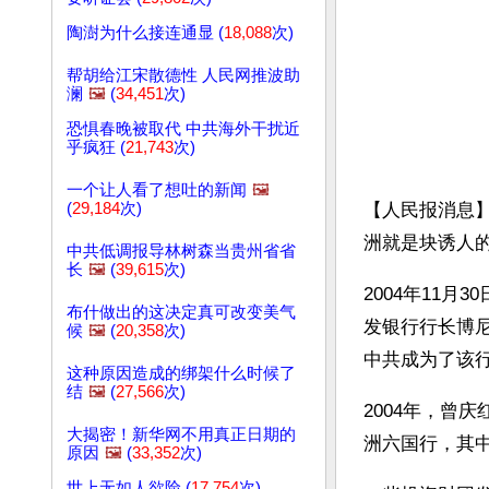
陶澍为什么接连通显 (
18,088
次)
帮胡给江宋散德性 人民网推波助
澜
🖼️
(
34,451
次)
恐惧春晚被取代 中共海外干扰近
乎疯狂 (
21,743
次)
一个让人看了想吐的新闻
🖼️
(
29,184
次)
【人民报消息
洲就是块诱人
中共低调报导林树森当贵州省省
长
🖼️
(
39,615
次)
2004年11
布什做出的这决定真可改变美气
发银行行长博尼
候
🖼️
(
20,358
次)
中共成为了该
这种原因造成的绑架什么时候了
结
🖼️
(
27,566
次)
2004年，曾
大揭密！新华网不用真正日期的
洲六国行，其
原因
🖼️
(
33,352
次)
世上无如人欲险 (
17,754
次)