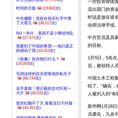
一些投资财团发
时间的天敌
🖼️
(
19,602
次)
流出国门的资
时说是放在谁
中共傻眼！党校在曾庆红手中离
了大谱儿
🖼️
(
38,017
次)
动用法律手续
NO！布什，美国不是小脚侦缉队
中共官员及其
🖼️
(
27,471
次)
的目标。
我看到了中国的希望──他们真正
的感动了我 (
18,310
次)
1月5日，5名
《造像》告诉我们什么？
🖼️
(
18,059
次)
后，被劫持人员
毛用这样的目光望着他的私生子
中国土木工程
🖼️
(
66,744
次)
怕了。”确实
这手真辣！周正毅的交代吓死一
大片
🖼️
(
45,531
次)
人被列入到“有
曾庆红翻不了天 黄菊没日子抖馊
新华网1月26
🖼️
(
34,451
次)
员袭击，九名