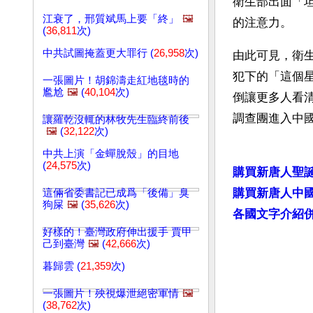
衛生部出面「
江衰了，邢質斌馬上要「終」
🖼️
的注意力。
(
36,811
次)
中共試圖掩蓋更大罪行 (
26,958
次)
由此可見，衛
犯下的「這個
一張圖片！胡錦濤走紅地毯時的
尷尬
🖼️
(
40,104
次)
倒讓更多人看
調查團進入中
讓羅乾沒輒的林牧先生臨終前後
🖼️
(
32,122
次)
中共上演「金蟬脫殼」的目地
(
24,575
次)
購買新唐人聖
購買新唐人中
這倆省委書記已成爲「後備」臭
狗屎
🖼️
(
35,626
次)
各國文字介紹
好樣的！臺灣政府伸出援手 賈甲
己到臺灣
🖼️
(
42,666
次)
暮歸雲 (
21,359
次)
一張圖片！殃視爆泄絕密軍情
🖼️
(
38,762
次)