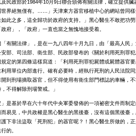
及民政部於1984年10月9日聯合頒佈有關法律，確立提供
謂世界絕無僅有。……」天津東方器官移植中心的網站曾同樣
量如此之多，這全歸功於政府的支持。」黑心醫生不敢把功勞
「政府」，「政府」一直也當之無愧地接受着。
個「有關法律」，是在一九八四年十月九日，由「最高人民」
公安部、司法部、衛生部、民政部發布的《關於利用死刑罪犯
個規定的第四條這樣寫道：「利用死刑罪犯屍體或屍體器官要
在利用單位內部進行。確有必要時，經執行死刑的人民法院同
車開到刑場摘取器官，但不得使用有衛生部門標誌的車輛，不
時，不得解除刑場警戒。」
定」是基於早在六十年代中央軍委發佈的一項祕密文件而制定
顯而易見，中共政權是黑心醫生的黑後臺，沒有這個黑後臺，
保護下非法盜取「死刑犯」的器官呢？！黑心醫生所做的，正
進行的。