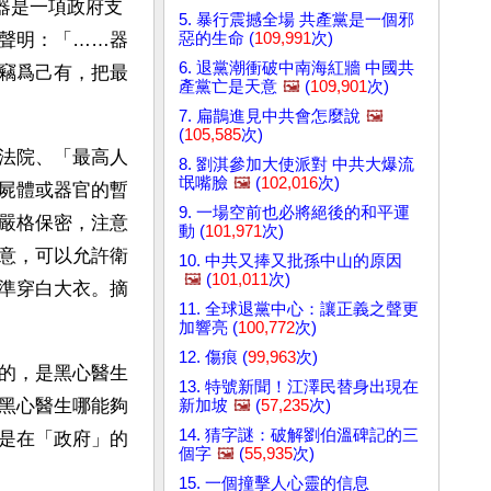
臟器是一項政府支
5. 暴行震撼全場 共產黨是一個邪
惡的生命 (
109,991
次)
聲明：「……器
6. 退黨潮衝破中南海紅牆 中國共
竊爲己有，把最
產黨亡是天意
🖼️
(
109,901
次)
7. 扁鵲進見中共會怎麼說
🖼️
(
105,585
次)
法院、「最高人
8. 劉淇參加大使派對 中共大爆流
氓嘴臉
🖼️
(
102,016
次)
屍體或器官的暫
9. 一場空前也必將絕後的和平運
嚴格保密，注意
動 (
101,971
次)
意，可以允許衛
10. 中共又捧又批孫中山的原因
🖼️
(
101,011
次)
準穿白大衣。摘
11. 全球退黨中心：讓正義之聲更
加響亮 (
100,772
次)
12. 傷痕 (
99,963
次)
的，是黑心醫生
13. 特號新聞！江澤民替身出現在
黑心醫生哪能夠
新加坡
🖼️
(
57,235
次)
14. 猜字謎：破解劉伯溫碑記的三
是在「政府」的
個字
🖼️
(
55,935
次)
15. 一個撞擊人心靈的信息