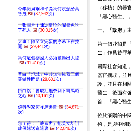
（移植）的器
今年諾貝爾和平獎爲何沒頒給高
智晟
🖼️
(
37,943
次)
「黑心醫生」
一張圖片！陳馮富珍的嘴脣象吃
一、「政府」
了死人
🖼️
(
30,015
次)
大事！陳至立完蛋的序幕正在拉
第一個花招是
開
🖼️
(
39,441
次)
生」作爲替罪
爲何這個德國人必須被轟出大陸
🖼️
(
31,410
次)
國際社會知道
蒼白「坦誠」中共無法掩蓋三個
器官摘取，並
關鍵性問題 (
28,601
次)
護，並且在相
掛白旗！曾慶紅無奈剁下司馬昭
醫生」後面有
之心
🖼️
(
43,161
次)
首，「黑心醫
僞科學家何祚庥趣聞
🖼️
(
34,871
次)
位於瀋陽的中
怎了得！「蛀京辦」把美女培訓
術，是與中國
成保姆送進這裏
🖼️
(
42,846
次)