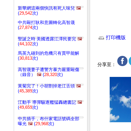
新華網這兩個快訊有死人味兒
🖼️
(
29,542
次)
中共毆打耿和意圖轉化高智晟
(
27,874
次)
文章網址: http://w
打印機版
聖誕之時 美國透露江澤民要完
🖼️
(
44,102
次)
馬英九碰到的危機只有賈甲能解
(
30,813
次)
分享至：
高智晟妻子遭警方暴力嚴重毆傷
（錄音）
🖼️
(
28,320
次)
黃菊完了！小胡割掉老江舌頭
🖼️
(
45,389
次)
江動手 導彈驅逐艦猛轟總書記
🖼️
(
49,659
次)
中共插手，布什家電話號碼全部
曝光
🖼️
(
29,968
次)