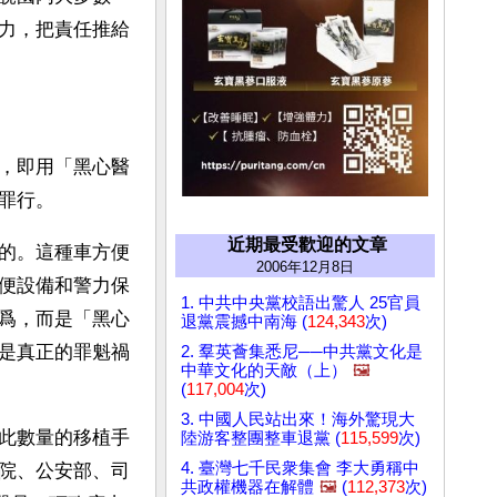
力，把責任推給
，即用「黑心醫
罪行。
近期最受歡迎的文章
的。這種車方便
2006年12月8日
便設備和警力保
1. 中共中央黨校語出驚人 25官員
爲，而是「黑心
退黨震撼中南海 (
124,343
次)
是真正的罪魁禍
2. 羣英薈集悉尼──中共黨文化是
中華文化的天敵（上）
🖼️
(
117,004
次)
3. 中國人民站出來！海外驚現大
此數量的移植手
陸游客整團整車退黨 (
115,599
次)
4. 臺灣七千民衆集會 李大勇稱中
院、公安部、司
共政權機器在解體
🖼️
(
112,373
次)