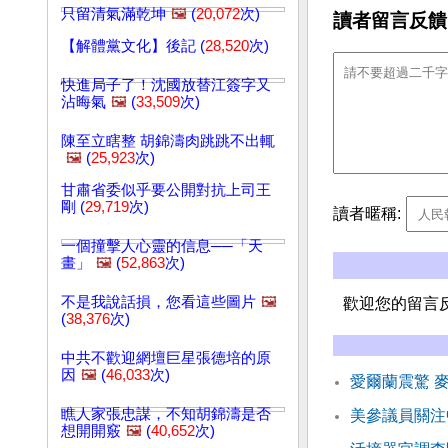
只留清氣滿乾坤
🖼️
(
20,072
次)
讀者留言反饋
【解體黨文化】後記 (
28,520
次)
快進局子了！沈國放替江簽字又
沾晦氣
🖼️
(
33,509
次)
陳至立瞎整 胡錦濤肉跳跳不出輒
🖼️
(
25,923
次)
甘肅省委似乎要公開對抗上司王
剛 (
29,719
次)
讀者暱稱:
一個撞擊人心靈的信息──「天
畫」
🖼️
(
52,863
次)
不是我說話損，您看這些圖片
🖼️
歡迎您的留言
(
38,376
次)
中共不歡迎網壇巨星張德培的原
因
🖼️
(
46,033
次)
愛爾蘭震驚 
瞧人家張忠謀，不知胡錦濤是否
美參議員關注
想開開竅
🖼️
(
40,652
次)