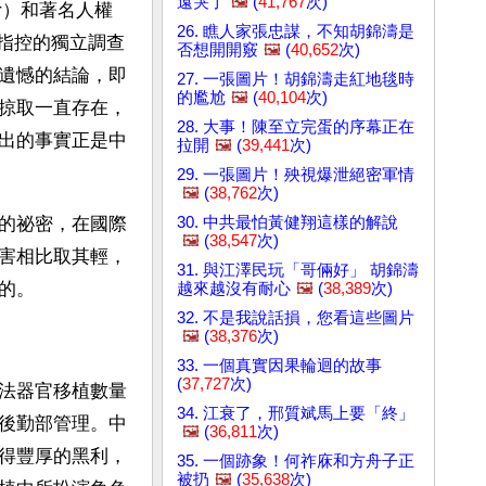
遠哭了
🖼️
(
41,767
次)
ur）和著名人權
26. 瞧人家張忠謀，不知胡錦濤是
官指控的獨立調查
否想開開竅
🖼️
(
40,652
次)
遺憾的結論，即
27. 一張圖片！胡錦濤走紅地毯時
的尷尬
🖼️
(
40,104
次)
掠取一直存在，
28. 大事！陳至立完蛋的序幕正在
出的事實正是中
拉開
🖼️
(
39,441
次)
29. 一張圖片！殃視爆泄絕密軍情
🖼️
(
38,762
次)
30. 中共最怕黃健翔這樣的解說
的祕密，在國際
🖼️
(
38,547
次)
害相比取其輕，
31. 與江澤民玩「哥倆好」 胡錦濤
的。
越來越沒有耐心
🖼️
(
38,389
次)
32. 不是我說話損，您看這些圖片
🖼️
(
38,376
次)
33. 一個真實因果輪迴的故事
(
37,727
次)
法器官移植數量
34. 江衰了，邢質斌馬上要「終」
後勤部管理。中
🖼️
(
36,811
次)
得豐厚的黑利，
35. 一個跡象！何祚庥和方舟子正
被扔
🖼️
(
35,638
次)