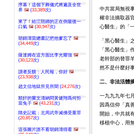
序幕！這個下葬儀式將遍及全世
中共當局無視
界
🖼️
(
33,389
次)
權非法摘取器
來了！給江陪綁的正在倒最後一
心醫生」的「
口氣
🖼️
(
30,947
次)
胡錦濤當總書記把他爹忘了
🖼️
「黑心醫生」
(
34,449
次)
「黑心醫生」
薩達姆在這方面比李光耀強
🖼️
老幹部的替罪
(
30,123
次)
然不是什麼好
讀者反饋：人民報，你好
🖼️
(
23,938
次)
二、非法活體
趙文信地獄所見所聞 (
24,276
次)
一九九九年七
順奸的竇文濤納悶黃健翔爲何拒
當兔子
🖼️
(
43,231
次)
因爲信仰「真
隋史記載：北周武帝滅佛受重罪
開始，中共就
(
20,857
次)
移植中心，用
這張圖片誰不看胡錦濤得看
🖼️