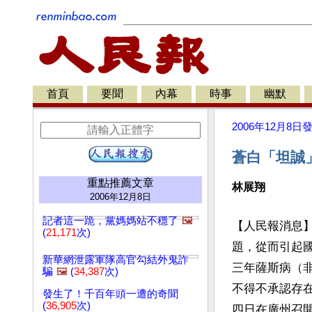
首頁
要聞
內幕
時事
幽默
2006年12月8日
蒼白「坦誠
重點推薦文章
林展翔
2006年12月8日
記者這一跪，黨媽媽站不穩了
🖼️
【人民報消息
(
21,171
次)
題，從而引起
新華網泄露軍隊高官勾結外鬼詐
三年薩斯病（
騙
🖼️
(
34,387
次)
不得不承認存
發生了！千百年頭一遭的奇聞
(
36,905
次)
四日在廣州召