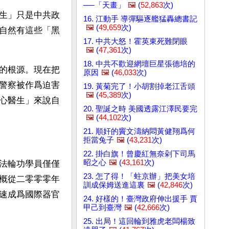
──「天畫」
🖼️
(
52,863
次)
生」只是中共政
16. 江動手 導彈驅逐艦猛轟總書記
🖼️
(
49,659
次)
自然有這些「黑
17. 中共大怒！霍英東死難閉眼
🖼️
(
47,361
次)
18. 中共不歡迎網壇巨星張德培的
的根源。現在把
原因
🖼️
(
46,033
次)
警察被作爲迫害
19. 黃菊完了！小胡割掉老江舌頭
🖼️
(
45,389
次)
心醫生」來說自
20. 聖誕之時 美國透露江澤民要完
🖼️
(
44,102
次)
21. 順奸的竇文濤納悶黃健翔爲何
拒當兔子
🖼️
(
43,231
次)
22. 掛白旗！曾慶紅無奈剁下司馬
昭之心
🖼️
(
43,161
次)
法輪功學員僅僅
23. 怎了得！「蛀京辦」把美女培
概從二零零零年
訓成保姆送進這裏
🖼️
(
42,846
次)
速成爲國際器官
24. 好樣的！臺灣政府伸出援手 賈
甲己到臺灣
🖼️
(
42,666
次)
25. 出局！這回輪到雅虎老闆楊致