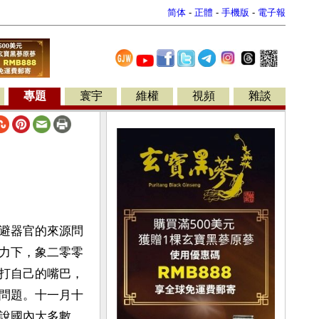
简体
-
正體
-
手機版
-
電子報
專題
寰宇
維權
視頻
雜談
避器官的來源問
力下，象二零零
打自己的嘴巴，
問題。十一月十
說國內大多數