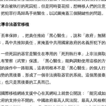
官來自被執行的死囚犯，但是同時耍花招，想轉移人們的注意
，把犯罪行爲歸爲手術醫生，以試圖掩蓋三個關鍵性的問題。
主導非法器官移植
「丟車保帥」，把責任推給「黑心醫生」，說和「政府」無關
羊，爲中共推卸責任，來掩蓋中共用國家政府的名義所犯下的
，一些死囚的器官是醫生在專用的「死刑執行車」上非法摘取
且有警察（武警）保護。「黑心醫生」能夠調動使用這樣的方
關的操作中一路順風，這表明根本不是「黑心醫生」的個人行
強勢的黑後臺，形成了一個非法摘取器官的系統。這個黑後臺
生」也只是黑後臺的工具而已。
國國際移植網絡支援中心在其網站上就曾公開說：「能完成如
政府的支持分不開的。中國政府最高人民法院、最高人民檢察