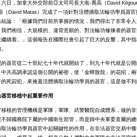
日，加拿大外交部前亞太司司長大衛-喬高（David Kilgo
斯（David Matas）完成了一項針對活體摘取法輪功學員器
出結論：「根據我們目前所掌握的情況，我們得出了非常令人
。我們相信，大規模的、違背意願的、對法輪功修煉者的器官
在繼續着。」這個報告在國際社會引起了巨大的反響，其中指
的。
犯的器官從二十世紀七十年代就開始了，到九十年代就是公開
。中共高調承認這個公開的祕密，使「金蟬脫殼」的花招，兩
行的死囚犯」來掩蓋活體摘取法輪功學員的器官，這是做不到
法器官移植中起重要作用
官移植的管理機構是軍隊，軍隊、武警醫院自成體系，做的非
院不歸國務院下屬的中國衛生部管，而是歸中央軍委直屬的總
摘取法輪功學員器官中起關鍵性的作用，在非法器官交易中獲