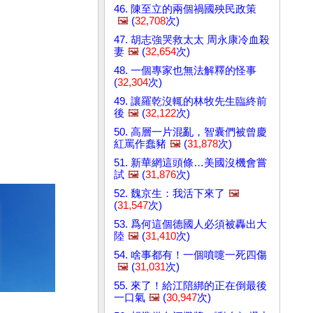
46. 陳至立的兩個禍國殃民政策
🖼️
(
32,708
次)
47. 胡志強哭救太太 周永康冷血殺
妻
🖼️
(
32,654
次)
48. 一個專家也無法解釋的怪事
(
32,304
次)
49. 讓羅乾沒輒的林牧先生臨終前
後
🖼️
(
32,122
次)
50. 高層一片混亂，智囊們被曾慶
紅罵作蠢豬
🖼️
(
31,878
次)
51. 新華網這頭條…美國沒機會嘗
試
🖼️
(
31,876
次)
52. 魏京生：我活下來了
🖼️
(
31,547
次)
53. 爲何這個德國人必須被轟出大
陸
🖼️
(
31,410
次)
54. 啥事都有！一個噴嚏一死四傷
🖼️
(
31,031
次)
55. 來了！給江陪綁的正在倒最後
一口氣
🖼️
(
30,947
次)