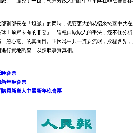
坦誠」，虛晃了一槍，想來分散人們對中共軍隊在非法器官移
生部副部長在「坦誠」的同時，想耍更大的花招來掩蓋中共在
星球上前所未有的罪惡」，這種自欺欺人的手法，經不住分析
清「黑心黨」的真面目。正因爲中共一貫耍流氓，欺騙各界，
國進行實地調查，以獲取事實真相。
誕晚會票
國新年晚會票
併購買新唐人中國新年晚會票