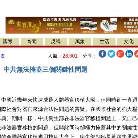
國際
奇聞
災禍
萬象
生活
文化
人氣：
28,601
分享：
發表
」中共無法掩蓋三個關鍵性問題
】中國近幾年來快速成爲人體器官移植大國，但同時卻一直迴
國際社會對器官來源合法性問題的質疑。在國際社會的強大壓
非典）期間一樣，中共衛生部在非法器官移植問題上，又自己
在非法器官移植的問題，但與此同時卻極力掩蓋其中的關鍵性
開的全國器官移植應用技術大會上，衛生部副部長黃潔夫承認