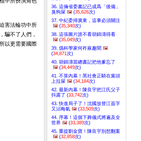
植中所扮演角色
36. 這倆省委書記已成爲「後備」
臭狗屎
🖼️
(
35,626
次)
37. 中紀委掃廣東，這事必須關注
迫害法輪功中所
🖼️
(
35,340
次)
，騙不了人們，
38. 這張圖片誰不看胡錦濤得看
🖼️
(
35,049
次)
所以更需要國際
39. 僞科學家何祚庥趣聞
🖼️
(
34,871
次)
40. 胡錦濤當總書記把他爹忘了
🖼️
(
34,449
次)
41. 不算內幕！黑社會正騎在黨頭
上拉屎
🖼️
(
34,184
次)
42. 最新內幕！陳良宇把江氏父子
抖露了 (
33,742
次)
43. 快進局子了！沈國放替江簽字
又沾晦氣
🖼️
(
33,509
次)
44. 序幕！這個下葬儀式將遍及全
世界
🖼️
(
33,389
次)
45. 重提劉金寶！陳良宇別想翻案
🖼️
(
32,858
次)