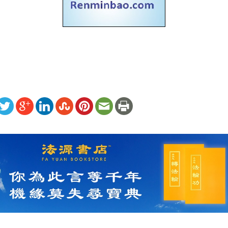
ww.renminbao.com/rmb/articles/2006/12/8/42478b.html