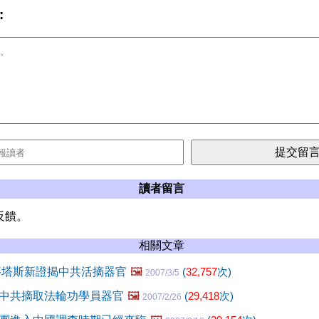
:
讀者留言
反饋。
相關文章
麥塔斯新證揭中共活摘器官
🖼️
(
32,757
次)
2007/3/5
中共摘取法輪功學員器官
🖼️
(
29,418
次)
2007/2/26