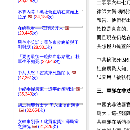
(
35,049
次)
二零零六年七月六
律師大衛-梅特
不算內幕！黑社會正騎在黨頭上
拉屎
🖼️
(
34,184
次)
報告。他們得
在線觀看──江澤民其人
🖼️
指控是真實的
(
29,445
次)
而且現在仍然
黑色小笑話：霍英東臨終前與王
共想極力掩蓋
剛對話 (
28,931
次)
「要將最後一腔熱血獻給黨」 杜
中共摘取死囚
軍生不如死 (
22,646
次)
社會廣爲人知
中共大怒！霍英東死難閉眼
🖼️
試圖用「被執
(
47,361
次)
中紀委掃廣東，這事必須關注
🖼️
三、軍隊在非
(
35,340
次)
中國的非法器
胡志強哭救太太 周永康冷血殺妻
🖼️
(
32,654
次)
龐大，這些醫
女幹事別爭！此貢獻獎江澤民當
共軍隊在活體
之無愧
🖼️
(
21,326
次)