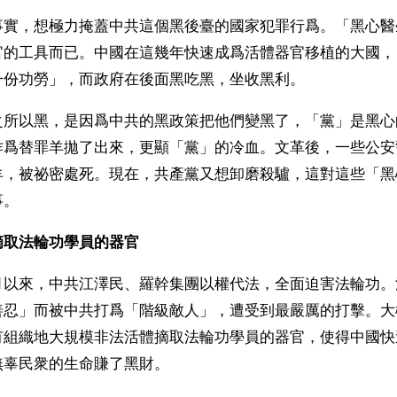
事實，想極力掩蓋中共這個黑後臺的國家犯罪行爲。「黑心醫
官的工具而已。中國在這幾年快速成爲活體器官移植的大國，
一份功勞」，而政府在後面黑吃黑，坐收黑利。
之所以黑，是因爲中共的黑政策把他們變黑了，「黨」是黑心
作爲替罪羊拋了出來，更顯「黨」的冷血。文革後，一些公安
羊，被祕密處死。現在，共產黨又想卸磨殺驢，這對這些「黑
事。
摘取法輪功學員的器官
月以來，中共江澤民、羅幹集團以權代法，全面迫害法輪功。
善忍」而被中共打爲「階級敵人」，遭受到最嚴厲的打擊。大
有組織地大規模非法活體摘取法輪功學員的器官，使得中國快
無辜民衆的生命賺了黑財。