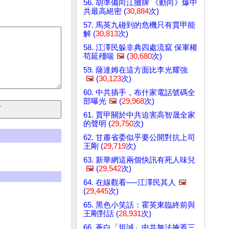
56. 胡準備向江攤牌 《動向》爆中
共最高絕密 (
30,884
次)
57. 馬英九碰到的危機只有賈甲能
解 (
30,813
次)
58. 江澤民躲非典四處流竄 保軍權
苟延殘喘
🖼️
(
30,680
次)
59. 薩達姆在這方面比李光耀強
🖼️
(
30,123
次)
60. 中共插手，布什家電話號碼全
部曝光
🖼️
(
29,968
次)
61. 賈甲關於中共迫害高智晟全家
的聲明 (
29,750
次)
62. 甘肅省委似乎要公開對抗上司
王剛 (
29,719
次)
63. 新華網這兩個快訊有死人味兒
🖼️
(
29,542
次)
64. 在線觀看──江澤民其人
🖼️
(
29,445
次)
65. 黑色小笑話：霍英東臨終前與
王剛對話 (
28,931
次)
66. 蒼白「坦誠」中共無法掩蓋三