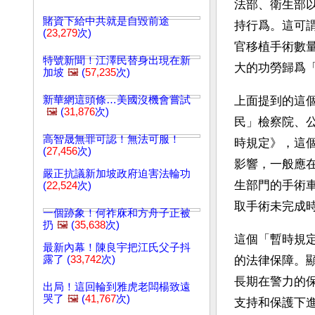
法部、衛生部以
賭資下給中共就是自毀前途
持行爲。這可
(
23,279
次)
官移植手術數
特號新聞！江澤民替身出現在新
大的功勞歸爲
加坡
🖼️
(
57,235
次)
新華網這頭條…美國沒機會嘗試
上面提到的這
🖼️
(
31,876
次)
民」檢察院、
高智晟無罪可認！無法可服！
時規定》，這
(
27,456
次)
影響，一般應
嚴正抗議新加坡政府迫害法輪功
生部門的手術
(
22,524
次)
取手術未完成
一個跡象！何祚庥和方舟子正被
扔
🖼️
(
35,638
次)
這個「暫時規
最新內幕！陳良宇把江氏父子抖
露了 (
33,742
次)
的法律保障。
長期在警力的
出局！這回輪到雅虎老闆楊致遠
哭了
🖼️
(
41,767
次)
支持和保護下