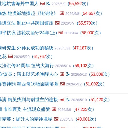
性地坑害海外中国人
🖼️
📝
(
55,592
次）
2026/6/9
修炼 她虔诚地捧起《转法轮》
🖼️
(
54,657
次）
2026/6/8
推进立法 制止中共跨国镇压
🖼️
(
55,579
次）
2026/6/7
平抗议 法轮功坚守24年(上)
🖼️
(
58,000
次）
2026/6/4
读研究生 外孙女成功的秘诀
(
47,187
次）
2026/5/31
之花
🖼️
(
61,767
次）
2026/5/29
法洪传34周年 纽约大游行
(
59,102
次）
2026/5/14
 众议员：演出以艺术唤醒人心
🖼️
📝
(
53,898
次）
2026/5/13
赞神韵 墨西哥16场圆满落幕
🖼️
(
51,092
次）
2026/5/12
爆满 精英找到与创世主的连接
🖼️
📝
(
51,420
次）
2026/5/10
 市长褒奖 主流观众盛赞
🖼️
(
47,229
次）
2026/5/9
哥精英：提升人的精神境界
🖼️
(
49,081
次）
2026/5/8