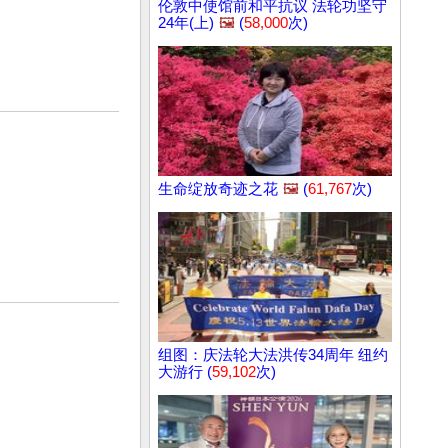
伦敦中使馆前和平抗议 法轮功坚守
24年(上)
🖼️
(
58,000
次)
生命绽放奇迹之花
🖼️
(
61,767
次)
组图：庆法轮大法洪传34周年 纽约
大游行 (
59,102
次)