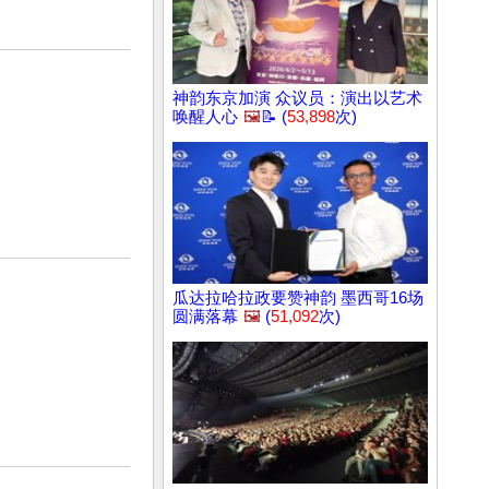
神韵东京加演 众议员：演出以艺术
唤醒人心
🖼️
📝 (
53,898
次)
瓜达拉哈拉政要赞神韵 墨西哥16场
圆满落幕
🖼️
(
51,092
次)