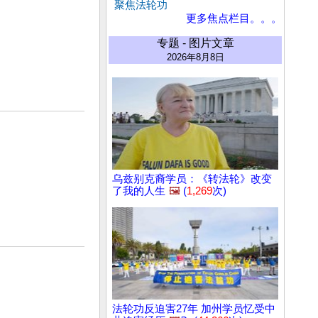
聚焦法轮功
更多焦点栏目。。。
专题 - 图片文章
2026年8月8日
乌兹别克裔学员：《转法轮》改变
了我的人生
🖼️
(
1,269
次)
法轮功反迫害27年 加州学员忆受中