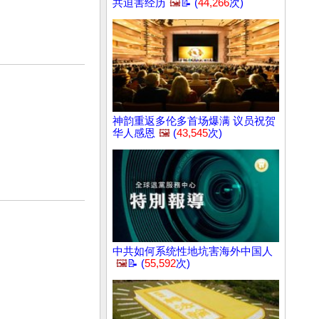
共迫害经历
🖼️
📝 (
44,266
次)
神韵重返多伦多首场爆满 议员祝贺
华人感恩
🖼️
(
43,545
次)
中共如何系统性地坑害海外中国人
🖼️
📝 (
55,592
次)