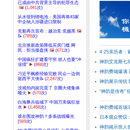
已成由中共背景主导的犯罪生态
🖼️
(
1,041
次)
从水饺到锂电池：美国再将43家
中企纳入涉疆进口限制
党魁再次宣布：越治党 党越黑
🖼️
📝 (
789
次)
北京推新政策降低买房门槛 网
民：拒当接盘侠
🖼️
(
671
次)
4·25亲历者
中国疯狂扩建看守所 抓人也要“冲
神韵艾克斯七
业绩”
▶️
(
868
次)
神韵费城爆满 
习近平枫桥经验完败 民众一边倒
挺西平大侠📝 (
2,247
次)
神韵展示传统
没戏拍内娱完蛋了 京圈大佬集体
“神韵是传奇”
哑火
▶️
(
570
次)
白海豚兵临城下 中国万库疯狂放
神韵费城首场满
水
▶️
(
1,458
次)
谁在围攻神韵？多条战线曝光
日本观众赞叹
(
569
次)
神韵揭示世人