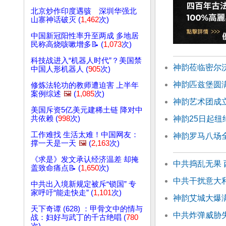
北京炒作印度遇骇 深圳华强北
山寨神话破灭 (
1,462
次)
中国新冠阳性率升至两成 多地居
民称高烧咳嗽增多📝 (
1,073
次)
科技战进入“机器人时代”？美国禁
神韵莅临密尔
中国人形机器人 (
905
次)
神韵匹兹堡圆满
修炼法轮功的教师遭迫害 上半年
案例综述
🖼️
(
1,085
次)
神韵艺术团成立
美国斥资5亿美元建稀土链 降对中
神韵25日起纽
共依赖 (
998
次)
工作难找 生活太难！中国网友：
神韵罗马八场
撑一天是一天
🖼️
(
2,163
次)
《求是》发文承认经济温差 却掩
中共捣乱无果
盖致命痛点📝 (
1,650
次)
中共干扰意大
中共出入境新规定被斥“锁国” 专
家呼吁“能走快走” (
1,101
次)
神韵艾城大爆满
天下奇谭 (628) ：甲骨文中的情与
中共炸弹威胁
战：妇好与武丁的千古绝唱 (
780