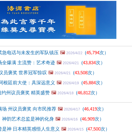
：紧急电话与未发生的军队镇压
🖼️
(
45,794
次）
2026/4/22
场全爆满 主流赞：艺术奇迹
🖼️
(
43,834
次）
2026/4/21
议员褒奖 世界冠军惊叹
🖼️
(
43,508
次）
2026/4/21
 阿根廷前大使：具深远意义
🖼️
(
45,884
次）
2026/4/19
 纽约州议员褒奖 精英盛赞
🖼️
(
46,812
次）
2026/4/18
场 州议员褒奖 向市民推荐
🖼️
(
46,419
次）
2026/4/17
：神韵艺术总监是神的化身
🖼️
(
46,909
次）
2026/4/16
曾是神 日本精英感悟人生意义
🖼️
(
47,500
次）
2026/4/15