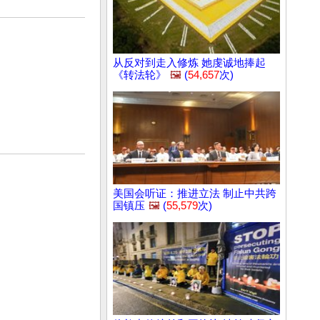
从反对到走入修炼 她虔诚地捧起
《转法轮》
🖼️
(
54,657
次)
美国会听证：推进立法 制止中共跨
国镇压
🖼️
(
55,579
次)