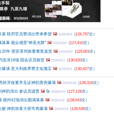
沃基 联邦官员赞演出带来希望
🖼️
(
126,797
次）
2026/3/24
落幕 观众感受“神圣光辉”
🖼️
(
127,410
次）
2026/3/24
20年 密苏里州政要褒奖道贺
🖼️
(
129,003
次）
2026/3/22
约连演18场 国会议员致贺
🖼️
(
130,620
次）
2026/3/21
全爆满 意大利政界赞文化瑰宝
🖼️
(
130,427
次）
2026/3/21
 西班牙政要齐见证神韵票房爆满
🖼️
(
128,316
次）
2026/3/19
利神韵演出 参议员谴责
🖼️
📝
(
127,128
次）
2026/3/19
 德州42场演出圆满落幕
🖼️
(
128,543
次）
2026/3/18
失败 神韵加拿大密市再爆满
🖼️
(
128,538
次）
2026/3/16