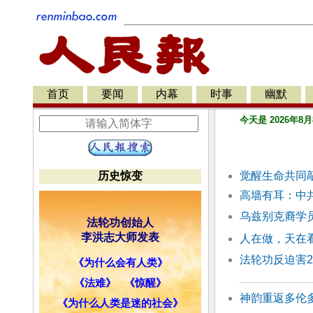
首页
要闻
内幕
时事
幽默
今天是 2026年8月
历史惊变
觉醒生命共同
高墙有耳：中
乌兹别克裔学
法轮功创始人
李洪志大师发表
人在做，天在
法轮功反迫害2
《为什么会有人类》
《法难》
《惊醒》
神韵重返多伦多
《为什么人类是迷的社会》