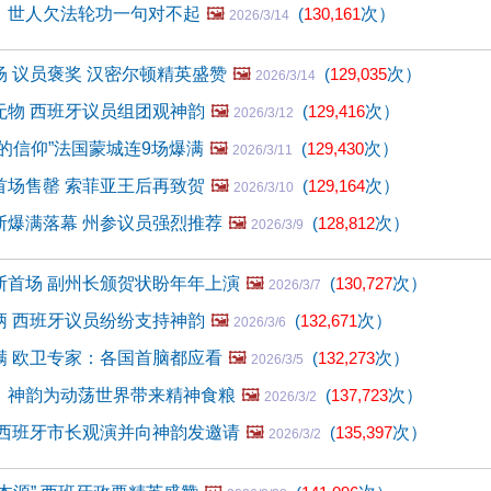
：世人欠法轮功一句对不起
🖼️
(
130,161
次）
2026/3/14
 议员褒奖 汉密尔顿精英盛赞
🖼️
(
129,035
次）
2026/3/14
无物 西班牙议员组团观神韵
🖼️
(
129,416
次）
2026/3/12
的信仰”法国蒙城连9场爆满
🖼️
(
129,430
次）
2026/3/11
首场售罄 索菲亚王后再致贺
🖼️
(
129,164
次）
2026/3/10
斯爆满落幕 州参议员强烈推荐
🖼️
(
128,812
次）
2026/3/9
斯首场 副州长颁贺状盼年年上演
🖼️
(
130,727
次）
2026/3/7
柄 西班牙议员纷纷支持神韵
🖼️
(
132,671
次）
2026/3/6
满 欧卫专家：各国首脑都应看
🖼️
(
132,273
次）
2026/3/5
：神韵为动荡世界带来精神食粮
🖼️
(
137,723
次）
2026/3/2
 西班牙市长观演并向神韵发邀请
🖼️
(
135,397
次）
2026/3/2