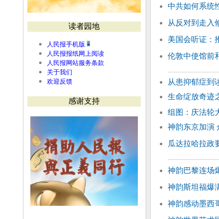
中共如何系统
从反对到走入
读者园地
美国会听证：
人民报手机版
人民报报纸网上阅读
伦敦中使馆前和
人民报网站服务条款
关于我们
欢迎反馈
从患抑郁症到
生命绽放奇迹
感谢支持
组图：庆法轮大
神韵东京加演
瓜达拉哈拉政要
神韵巴黎连场
神韵斯坦福爆满
神韵感动墨西