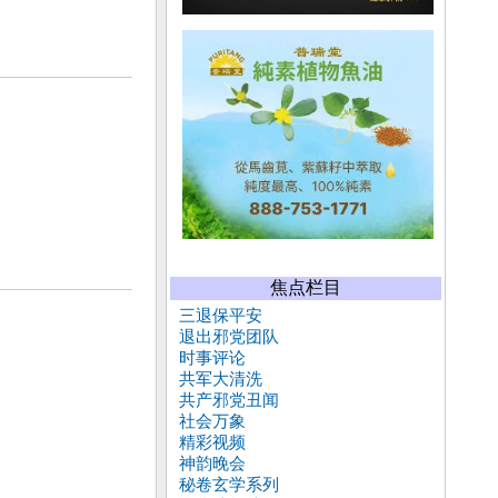
焦点栏目
三退保平安
退出邪党团队
时事评论
共军大清洗
共产邪党丑闻
社会万象
精彩视频
神韵晚会
秘卷玄学系列