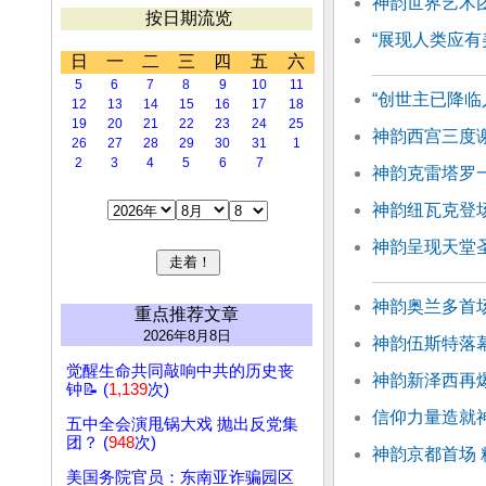
神韵世界艺术团
按日期流览
“展现人类应有
日
一
二
三
四
五
六
5
6
7
8
9
10
11
“创世主已降临
12
13
14
15
16
17
18
19
20
21
22
23
24
25
神韵西宫三度
26
27
28
29
30
31
1
2
3
4
5
6
7
神韵克雷塔罗
神韵纽瓦克登
神韵呈现天堂
神韵奥兰多首场
重点推荐文章
2026年8月8日
神韵伍斯特落幕
觉醒生命共同敲响中共的历史丧
神韵新泽西再
钟📝 (
1,139
次)
信仰力量造就
五中全会演甩锅大戏 抛出反党集
团？ (
948
次)
神韵京都首场
美国务院官员：东南亚诈骗园区