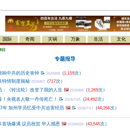
国际
奇闻
灾祸
万象
生活
文化
8日
专题报导
敲响中共的历史丧钟
📝
(
1,159
次）
2026/8/8
共特情制度揭秘
(
717
次）
2026/8/7
员：《转法轮》改变了我的人生
🖼️
(
1,269
次）
2026/8/6
看！央视名人敬一丹传死亡！
📝
(
24,492
次）
2026/7/25
7年 加州学员忆受中共迫害经历
🖼️
📝
(
44,266
次）
2026/7/17
首场爆满 议员祝贺 华人感恩
🖼️
(
43,545
次）
2026/6/26