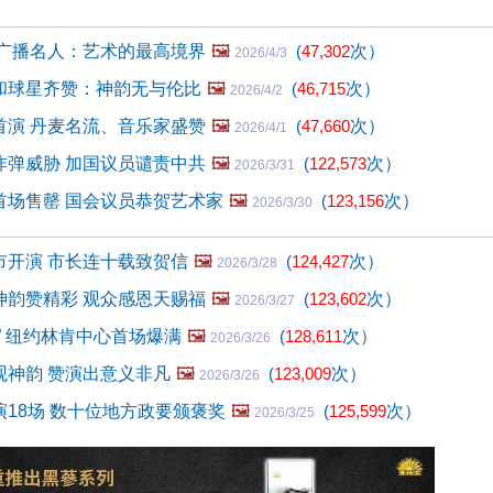
 广播名人：艺术的最高境界
🖼️
(
47,302
次）
2026/4/3
和球星齐赞：神韵无与伦比
🖼️
(
46,715
次）
2026/4/2
首演 丹麦名流、音乐家盛赞
🖼️
(
47,660
次）
2026/4/1
炸弹威胁 加国议员谴责中共
🖼️
(
122,573
次）
2026/3/31
首场售罄 国会议员恭贺艺术家
🖼️
(
123,156
次）
2026/3/30
市开演 市长连十载致贺信
🖼️
(
124,427
次）
2026/3/28
神韵赞精彩 观众感恩天赐福
🖼️
(
123,602
次）
2026/3/27
” 纽约林肯中心首场爆满
🖼️
(
128,611
次）
2026/3/26
观神韵 赞演出意义非凡
🖼️
(
123,009
次）
2026/3/26
18场 数十位地方政要颁褒奖
🖼️
(
125,599
次）
2026/3/25