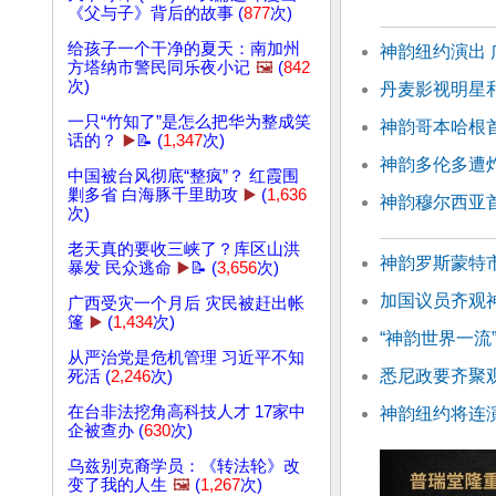
《父与子》背后的故事 (
877
次)
给孩子一个干净的夏天：南加州
神韵纽约演出
方塔纳市警民同乐夜小记
🖼️
(
842
次)
丹麦影视明星
一只“竹知了”是怎么把华为整成笑
神韵哥本哈根
话的？
▶️
📝 (
1,347
次)
神韵多伦多遭
中国被台风彻底“整疯”？ 红霞围
剿多省 白海豚千里助攻
▶️
(
1,636
神韵穆尔西亚
次)
老天真的要收三峡了？库区山洪
神韵罗斯蒙特
暴发 民众逃命
▶️
📝 (
3,656
次)
加国议员齐观
广西受灾一个月后 灾民被赶出帐
篷
▶️
(
1,434
次)
“神韵世界一流
从严治党是危机管理 习近平不知
悉尼政要齐聚
死活 (
2,246
次)
在台非法挖角高科技人才 17家中
神韵纽约将连演
企被查办 (
630
次)
乌兹别克裔学员：《转法轮》改
变了我的人生
🖼️
(
1,267
次)