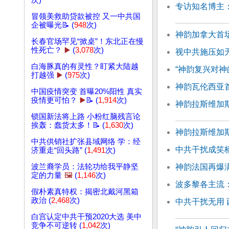
次)
专访知名博主
冒领美救助贷款被控 又一中共国
企被曝光📝 (
948
次)
神韵加拿大首场
长春官场罕见“掀桌”！东北正在慢
性死亡？
▶️
(
3,078
次)
视中共施压如
白海豚真的有灵性？盯紧大陆越
“神韵复兴对神
打越强
▶️
(
975
次)
神韵瓦伦西亚
中国疫情突变 首曝20%阳性 真实
疫情更可怕？
▶️
📝 (
1,914
次)
神韵拉斯维加
锁国新法将上路 小粉红脑残言论
挨轰：蠢货太多！📝 (
1,630
次)
神韵拉斯维加
中共供销社扩张县域网络 学：经
中共干扰成笑
济重走“回头路” (
1,491
次)
神韵法国再爆
波兰裔学员：法轮功给我平静坚
定的力量
🖼️
(
1,146
次)
波多黎各主流
假朴素真特权：揭密北戴河黑箱
政治 (
2,468
次)
中共干扰无用
白宫认定中共干预2020大选 美中
竞争不可逆转 (
1,042
次)