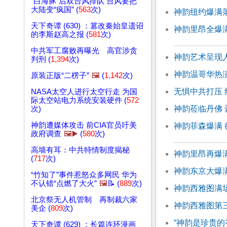
“白海豚”后双台风排队 台风要把
大陆变“疯国” (
563
次)
神韵纽约爆满落
天下奇谭 (630) ：篡改秦始皇遗诏
神韵里昂全爆
的李斯赵高之报 (
581
次)
中共军工腐败再曝光 高官涉贪
神韵艺术呈现
判刑 (
1,394
次)
神韵温哥华热
原装正版“二楞子”
🖼️
(
1,142
次)
无惧中共打压
NASA太空人进行太空行走 为国
际太空站电力系统安装硬件 (
572
神韵莅临丹佛 
次)
神韵遭媒体攻击 前CIA官员吁美
神韵菲森爆满
政府调查
🖼️▶️
(
580
次)
高墙有耳：中共特情制度揭秘
神韵里昂再爆满
(
717
次)
神韵东京大爆
“竹知了”事件惹怒众多网民 华为
不认错“点燃了大火”
🖼️
📝 (
889
次)
神韵西雅图满
北京祭无人机管制 再制裁六家
神韵西雅图第
美企 (
809
次)
“神韵是珍贵的
天下奇谭 (629) ：长篇连环漫画