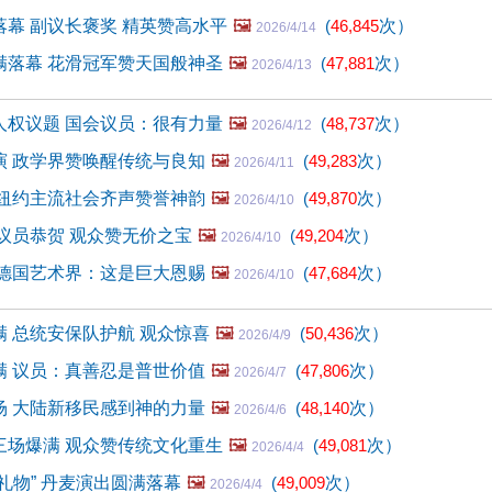
幕 副议长褒奖 精英赞高水平
🖼️
(
46,845
次）
2026/4/14
满落幕 花滑冠军赞天国般神圣
🖼️
(
47,881
次）
2026/4/13
人权议题 国会议员：很有力量
🖼️
(
48,737
次）
2026/4/12
演 政学界赞唤醒传统与良知
🖼️
(
49,283
次）
2026/4/11
 纽约主流社会齐声赞誉神韵
🖼️
(
49,870
次）
2026/4/10
议员恭贺 观众赞无价之宝
🖼️
(
49,204
次）
2026/4/10
 德国艺术界：这是巨大恩赐
🖼️
(
47,684
次）
2026/4/10
 总统安保队护航 观众惊喜
🖼️
(
50,436
次）
2026/4/9
满 议员：真善忍是普世价值
🖼️
(
47,806
次）
2026/4/7
场 大陆新移民感到神的力量
🖼️
(
48,140
次）
2026/4/6
三场爆满 观众赞传统文化重生
🖼️
(
49,081
次）
2026/4/4
礼物” 丹麦演出圆满落幕
🖼️
(
49,009
次）
2026/4/4