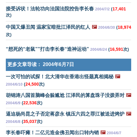
接受诉状！法轮功向法国法院控告李长春
(
17,401
2004/7/2
次)
中国又爆丑闻 温家宝暗批江泽民的红人
🖼️
(
18,974
2004/6/30
次)
“想死的“老鼠””打击李长春“造神运动”
(
16,591
次)
2004/6/24
更多文章导读：
2004年6月7日
一次可怕的试探！北大清华在香港出怪题真相揭秘
🖼️
(
24,500
次)
2004/6/10
胡锦涛八国首脑峰会躲尴尬 江泽民的算盘珠子没拨弄对
🖼️
(
22,536
次)
2004/6/9
逼迫杨尚昆之子否定蒋彦永 镇压六四之罪江被送进烤炉
🖼️
(
35,037
次)
2004/6/8
李长春吓瘫！二亿元造金佛丑闻出口转内销
🖼️
2004/6/7