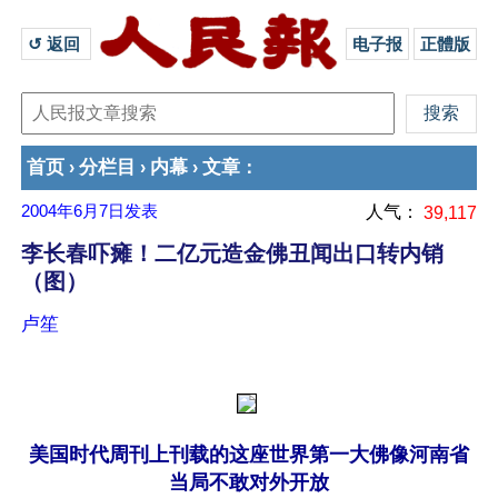
↺ 返回 
电子报
正體版
首页
分栏目
内幕
文章
›
›
›
：
2004年6月7日
发表
人气：
39,117
李长春吓瘫！二亿元造金佛丑闻出口转内销
（图）
卢笙
美国时代周刊上刊载的这座世界第一大佛像河南省
当局不敢对外开放