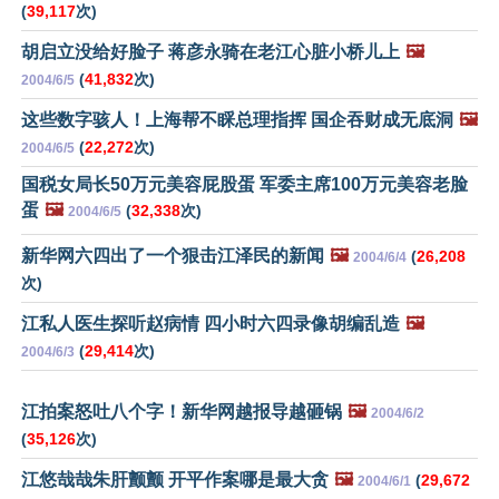
(
39,117
次)
胡启立没给好脸子 蒋彦永骑在老江心脏小桥儿上
🖼️
(
41,832
次)
2004/6/5
这些数字骇人！上海帮不睬总理指挥 国企吞财成无底洞
🖼️
(
22,272
次)
2004/6/5
国税女局长50万元美容屁股蛋 军委主席100万元美容老脸
蛋
🖼️
(
32,338
次)
2004/6/5
新华网六四出了一个狠击江泽民的新闻
🖼️
(
26,208
2004/6/4
次)
江私人医生探听赵病情 四小时六四录像胡编乱造
🖼️
(
29,414
次)
2004/6/3
江拍案怒吐八个字！新华网越报导越砸锅
🖼️
2004/6/2
(
35,126
次)
江悠哉哉朱肝颤颤 开平作案哪是最大贪
🖼️
(
29,672
2004/6/1