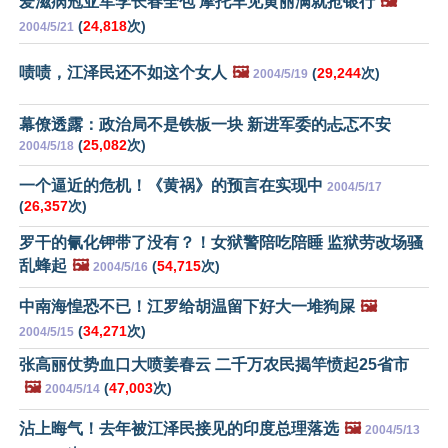
爱滋病冠亚军李长春全包 摩托车见黄丽满就抢银行
🖼️
(
24,818
次)
2004/5/21
啧啧，江泽民还不如这个女人
🖼️
(
29,244
次)
2004/5/19
幕僚透露：政治局不是铁板一块 新进军委的忐忑不安
(
25,082
次)
2004/5/18
一个逼近的危机！《黄祸》的预言在实现中
2004/5/17
(
26,357
次)
罗干的氰化钾带了没有？！女狱警陪吃陪睡 监狱劳改场骚
乱蜂起
🖼️
(
54,715
次)
2004/5/16
中南海惶恐不已！江罗给胡温留下好大一堆狗屎
🖼️
(
34,271
次)
2004/5/15
张高丽仗势血口大喷姜春云 二千万农民揭竿愤起25省市
🖼️
(
47,003
次)
2004/5/14
沾上晦气！去年被江泽民接见的印度总理落选
🖼️
2004/5/13