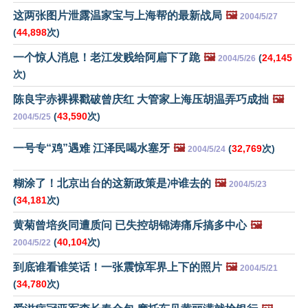
这两张图片泄露温家宝与上海帮的最新战局
🖼️
2004/5/27
(
44,898
次)
一个惊人消息！老江发贱给阿扁下了跪
🖼️
(
24,145
2004/5/26
次)
陈良宇赤裸裸戳破曾庆红 大管家上海压胡温弄巧成拙
🖼️
(
43,590
次)
2004/5/25
一号专“鸡”遇难 江泽民喝水塞牙
🖼️
(
32,769
次)
2004/5/24
糊涂了！北京出台的这新政策是冲谁去的
🖼️
2004/5/23
(
34,181
次)
黄菊曾培炎同遭质问 已失控胡锦涛痛斥搞多中心
🖼️
(
40,104
次)
2004/5/22
到底谁看谁笑话！一张震惊军界上下的照片
🖼️
2004/5/21
(
34,780
次)