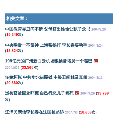
相关文章：
中国教育界丑闻不断 父母赔出性命让孩子念书
2004/8/25
(
15,249
次)
中央喉舌一不留神 上海帮挨打 李长春要动手
2004/8/24
(
18,824
次)
198亿元的广州新白云机场狠抽曾培炎一个嘴巴
🖼️
(
33,565
次)
2004/8/22
转嫁坏帐 中共华尔街圈钱 中银丑闻触及真相
2004/8/13
(
20,880
次)
巡检官被巨龙吓瘫 自己行恶儿子暴死
🖼️
(
33,799
2004/7/26
次)
江泽民亲信李长春在法国被起诉
(
18,659
次)
2004/7/3