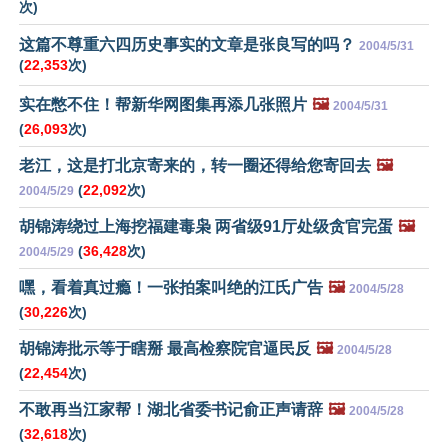
次)
这篇不尊重六四历史事实的文章是张良写的吗？
2004/5/31
(
22,353
次)
实在憋不住！帮新华网图集再添几张照片
🖼️
2004/5/31
(
26,093
次)
老江，这是打北京寄来的，转一圈还得给您寄回去
🖼️
(
22,092
次)
2004/5/29
胡锦涛绕过上海挖福建毒枭 两省级91厅处级贪官完蛋
🖼️
(
36,428
次)
2004/5/29
嘿，看着真过瘾！一张拍案叫绝的江氏广告
🖼️
2004/5/28
(
30,226
次)
胡锦涛批示等于瞎掰 最高检察院官逼民反
🖼️
2004/5/28
(
22,454
次)
不敢再当江家帮！湖北省委书记俞正声请辞
🖼️
2004/5/28
(
32,618
次)