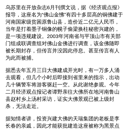
乌苏里在开放杂志6月刊撰文说，据《经济观点报》
报导，这座名为“佛山金怫”有四十多层高的铜佛建于
河南国家级贫困原鲁山县，造价近二亿元人民币，
当年是打着墨子铜像的幌子偷梁换柱秘密兴建的，
是一项违规建设。2003年河南省与平顶山市有关部
门组成联调查组对佛山金佛进行调查，该金佛随即
被长期封存，但传言并没因此停息。甚至传言有人
为此而被捕。
据悉去年五月三日大佛建成开光时，有一万多人涌
去观看，但几个小时后即接到省里来的指示，出动
几十辆警车将游客驱赶一空。从此谢绝参观。今年
二月经济观点报记者谭野亲往大佛所在地河南鲁山
县赵村乡上汤村采访，证实大佛景观已被上级封
杀，无法走近。
据知情者讲，投资兴建大佛的天瑞集团的老板是李
长春的亲戚，因此才能获批建造这座被称为黑景点