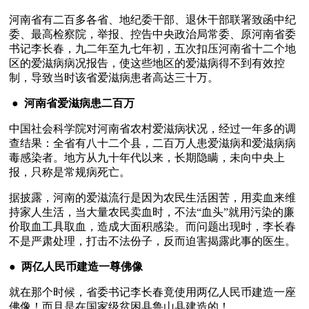
河南省有二百多各省、地纪委干部、退休干部联署致函中纪
委、最高检察院，举报、控告中央政治局常委、原河南省委
书记李长春，九二年至九七年初，五次扣压河南省十二个地
区的爱滋病病况报告，使这些地区的爱滋病得不到有效控
制，导致当时该省爱滋病患者高达三十万。
 ●  
河南省爱滋病患二百万
中国社会科学院对河南省农村爱滋病状况，经过一年多的调
查结果：全省有八十二个县，二百万人患爱滋病和爱滋病病
毒感染者。地方从九十年代以来，长期隐瞒，未向中央上
报，只称是常规病死亡。
据披露，河南的爱滋流行是因为农民生活困苦，用卖血来维
持家人生活，当大量农民卖血时，不法“血头”就用污染的廉
价取血工具取血，造成大面积感染。而问题出现时，李长春
不是严肃处理，打击不法份子，反而迫害揭露此事的医生。
●  
两亿人民币建造一尊佛像
就在那个时候，省委书记李长春竟使用两亿人民币建造一座
佛像！而且是在国家级贫困县鲁山县建造的！