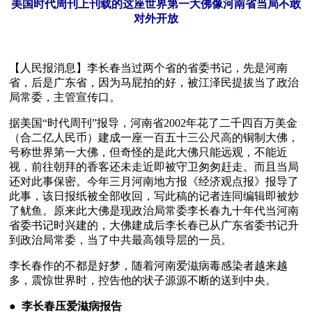
美国时代周刊上刊载的这座世界第一大佛像河南省当局不敢
对外开放
【人民报消息】李长春当过两个省的省委书记，先是河南
省，后是广东省，因为马屁拍的好，被江泽民提拔当了政治
局常委，主管宣传口。
据美国“时代周刊”报导，河南省2002年花了二千四百万美金
（合二亿人民币）建成一座一百五十三公尺高的铜制大佛，
号称世界第一大佛，但奇怪的是此大佛只能远观，不能近
视，前往朝拜的香客还未走近即被守卫匆匆赶走。而且当局
还对此事保密。今年三月河南地方报《经济观点报》报导了
此事，该日报纸被全部收回，写此稿的记者连同编辑即被炒
了鱿鱼。原来此大佛是现政治局常委李长春九十年代当河南
省委书记时兴建的，大佛建成后李长春已从广东省委书记升
到政治局常委，当了中共最高领导层的一员。
李长春作的不都是好梦，随着河南爱滋病毒感染者越来越
多，震惊世界时，控告他的状子源源不断的送到中央。
●  
李长春压爱滋病报告