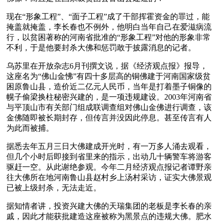
现在“形象工程”、“面子工程”成了干部挥霍资金的罪过，能
掩盖就掩盖，李长春也不例外，他明白当年自己在爱滋病流
行，以贫困著称的河南省批准的“形象工程”对他的形象非常
不利，于是他要封杀大佛和惩罚敢于披露消息的记者。
乌苏里在开放杂志6月刊撰文说，据《经济观点报》报导，
这座名为“佛山金怫”有四十多层高的铜佛建于河南国家级贫
困原鲁山县，造价近二亿元人民币，当年是打着墨子铜像的
幌子偷梁换柱秘密兴建的，是一项违规建设。2003年河南省
与平顶山市有关部门组成联调查组对佛山金佛进行调查，该
金佛随即被长期封存，但传言并没因此停息。甚至传言有人
为此而被捕。
据悉去年五月三日大佛建成开光时，有一万多人涌去观看，
但几个小时后即接到省里来的指示，出动几十辆警车将游客
驱赶一空。从此谢绝参观。今年二月经济观点报记者谭野亲
往大佛所在地河南鲁山县赵村乡上汤村采访，证实大佛景观
已被上级封杀，无法走近。
据知情者讲，投资兴建大佛的天瑞集团的老板是李长春的亲
戚，因此才能获批建造这座被称为黑景点的违规大佛。肥水