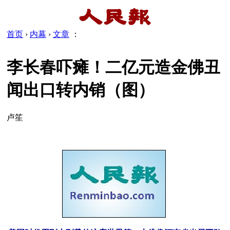
首页
›
内幕
›
文章
：
李长春吓瘫！二亿元造金佛丑
闻出口转内销（图）
卢笙